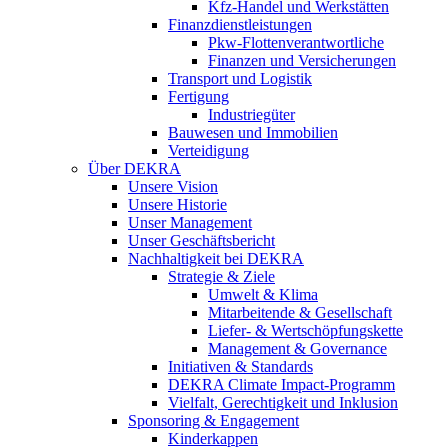
Kfz-Handel und Werkstätten
Finanzdienstleistungen
Pkw‑Flottenverantwortliche
Finanzen und Versicherungen
Transport und Logistik
Fertigung
Industriegüter
Bauwesen und Immobilien
Verteidigung
Über DEKRA
Unsere Vision
Unsere Historie
Unser Management
Unser Geschäftsbericht
Nachhaltigkeit bei DEKRA
Strategie & Ziele
Umwelt & Klima
Mitarbeitende & Gesellschaft
Liefer- & Wertschöpfungskette
Management & Governance
Initiativen & Standards
DEKRA Climate Impact-Programm
Vielfalt, Gerechtigkeit und Inklusion​
Sponsoring & Engagement
Kinderkappen