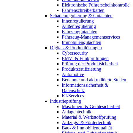
Elektronische Führerscheinkontrolle
Fahrtenschreiberkarten
Schadenregulierung & Gutachten
Innenregulierung
Außenregulierung
Fahrzeuggutachten
Fahrzeug-Managementservices
Immobiliengutachten
Digital- & Produktlösungen
Cybersecurity
EMV- & Funkprüfungen
Prüfung der Produktsicherheit
Produktzertifizierung
Automotive
Benannte und akkreditierte Stellen
Informationssicherheit &
Datenschutz
KI-Services
Industrieprüfung
Maschinen- & Gerätesicherheit
Anlagentechnik
Material & Werkstoffprüfung
Aufzugs- & Fördertechnik
Bau- & Immobilienqualität