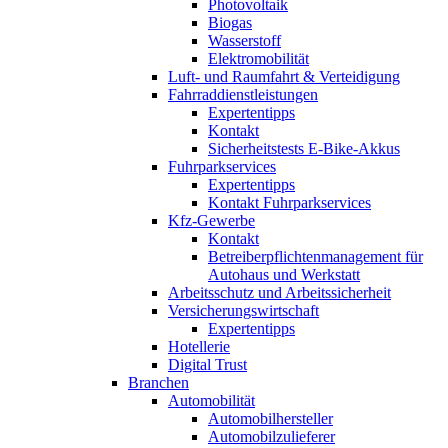
Photovoltaik
Biogas
Wasserstoff
Elektromobilität
Luft- und Raumfahrt & Verteidigung
Fahrraddienstleistungen
Expertentipps
Kontakt
Sicherheitstests E-Bike-Akkus
Fuhrparkservices
Expertentipps
Kontakt Fuhrparkservices
Kfz-Gewerbe
Kontakt
Betreiberpflichtenmanagement für
Autohaus und Werkstatt
Arbeitsschutz und Arbeitssicherheit
Versicherungswirtschaft
Expertentipps
Hotellerie
Digital Trust
Branchen
Automobilität
Automobilhersteller
Automobilzulieferer