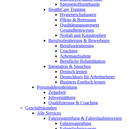
Sprengstoffspürhunde
HealthCare Training
Hygieneschulungen
Pflege & Betreuung
Qualitätsmanagement
Gesundheitswesen
Notfall und Katastrophen
Berufsorientierung & Bewerbung
Berufsorientierung
Coaching
Arbeitsaufnahme
Berufliche Rehabilitation
Integration & Sprachen
Deutsch lernen
Deutschkurs für Arbeitnehmer
Business Englisch lernen
Personaldienstleistung
Zeitarbeit
Jobvermittlung
Qualifizierung & Coaching
Geschäftskunden
Alle Services
Fahrzeugprüfung & Fahrerlaubniswesen
Fahrzeugprüfung
Fahrerlaubniswesen