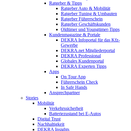
Ratgeber & Tipps
Ratgeber Auto & Mobilität
Ratgeber Tuning & Umbauten
Ratgeber Führerschein
Ratgeber Geschäftskunden
Oldtimer und Youngtimer-Tipps
Kundenmagazine & Portale
DEKRA Infoportal für das Kfz-
Gewerbe
DEKRA.net Mitgliederportal
DEKRA Professional
Globales Kundenportal
DEKRA Experten Tipps
Apps
On Tour App
Führerschein Check
In Safe Hands
Ansprechpartner
Stories
Mobilität
Verkehrssicherheit
Batteriezustand bei E-Autos
Digital Trust
Nachhaltigkeit
DEKRA Insights