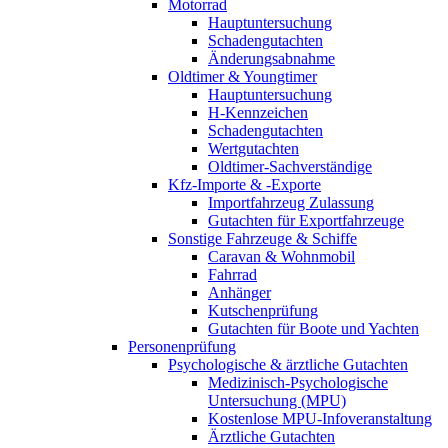
Motorrad
Hauptuntersuchung
Schadengutachten
Änderungsabnahme
Oldtimer & Youngtimer
Hauptuntersuchung
H-Kennzeichen
Schadengutachten
Wertgutachten
Oldtimer-Sachverständige
Kfz-Importe & -Exporte
Importfahrzeug Zulassung
Gutachten für Exportfahrzeuge
Sonstige Fahrzeuge & Schiffe
Caravan & Wohnmobil
Fahrrad
Anhänger
Kutschenprüfung
Gutachten für Boote und Yachten
Personenprüfung
Psychologische & ärztliche Gutachten
Medizinisch-Psychologische
Untersuchung (MPU)
Kostenlose MPU-Infoveranstaltung
Ärztliche Gutachten