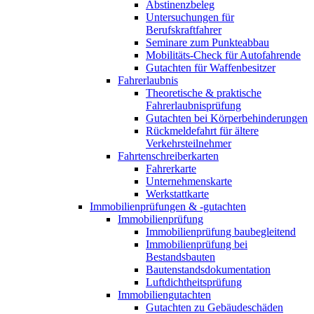
Abstinenzbeleg
Untersuchungen für
Berufskraftfahrer
Seminare zum Punkteabbau
Mobilitäts-Check für Autofahrende
Gutachten für Waffenbesitzer
Fahrerlaubnis
Theoretische & praktische
Fahrerlaubnisprüfung
Gutachten bei Körperbehinderungen
Rückmeldefahrt für ältere
Verkehrsteilnehmer
Fahrtenschreiberkarten
Fahrerkarte
Unternehmenskarte
Werkstattkarte
Immobilienprüfungen & -gutachten
Immobilienprüfung
Immobilienprüfung baubegleitend
Immobilienprüfung bei
Bestandsbauten
Bautenstandsdokumentation
Luftdichtheitsprüfung
Immobiliengutachten
Gutachten zu Gebäudeschäden