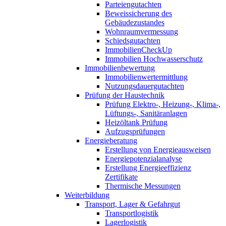
Parteiengutachten
Beweissicherung des
Gebäudezustandes
Wohnraumvermessung
Schiedsgutachten
ImmobilienCheckUp
Immobilien Hochwasserschutz
Immobilienbewertung
Immobilienwertermittlung
Nutzungsdauergutachten
Prüfung der Haustechnik
Prüfung Elektro-, Heizung-, Klima-,
Lüftungs-, Sanitäranlagen
Heizöltank Prüfung
Aufzugsprüfungen
Energieberatung
Erstellung von Energieausweisen
Energiepotenzialanalyse
Erstellung Energieeffizienz
Zertifikate
Thermische Messungen
Weiterbildung
Transport, Lager & Gefahrgut
Transportlogistik
Lagerlogistik