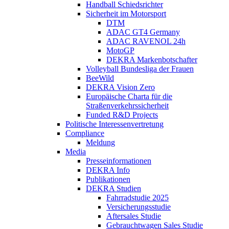
Handball Schiedsrichter
Sicherheit im Motorsport
DTM
ADAC GT4 Germany
ADAC RAVENOL 24h
MotoGP
DEKRA Markenbotschafter
Volleyball Bundesliga der Frauen
BeeWild
DEKRA Vision Zero
Europäische Charta für die
Straßenverkehrssicherheit
Funded R&D Projects
Politische Interessenvertretung
Compliance
Meldung
Media
Presseinformationen
DEKRA Info
Publikationen
DEKRA Studien
Fahrradstudie 2025
Versicherungsstudie
Aftersales Studie
Gebrauchtwagen Sales Studie