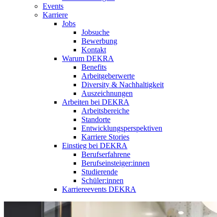
Events
Karriere
Jobs
Jobsuche
Bewerbung
Kontakt
Warum DEKRA
Benefits
Arbeitgeberwerte
Diversity & Nachhaltigkeit
Auszeichnungen
Arbeiten bei DEKRA
Arbeitsbereiche
Standorte
Entwicklungsperspektiven
Karriere Stories
Einstieg bei DEKRA
Berufserfahrene
Berufseinsteiger:innen
Studierende
Schüler:innen
Karriereevents DEKRA