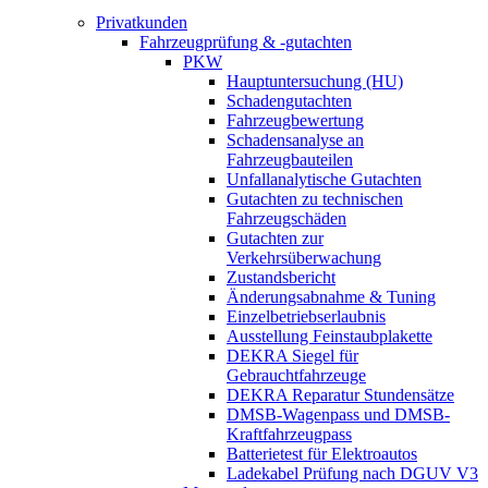
Privatkunden
Fahrzeugprüfung & -gutachten
PKW
Hauptuntersuchung (HU)
Schadengutachten
Fahrzeugbewertung
Schadensanalyse an
Fahrzeugbauteilen
Unfallanalytische Gutachten
Gutachten zu technischen
Fahrzeugschäden
Gutachten zur
Verkehrsüberwachung
Zustandsbericht
Änderungsabnahme & Tuning
Einzelbetriebserlaubnis
Ausstellung Feinstaubplakette
DEKRA Siegel für
Gebrauchtfahrzeuge
DEKRA Reparatur Stundensätze
DMSB-Wagenpass und DMSB-
Kraftfahrzeugpass
Batterietest für Elektroautos
Ladekabel Prüfung nach DGUV V3