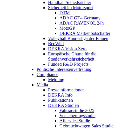
Handball Schiedsrichter
Sicherheit im Motorsport
DTM
ADAC GT4 Germany
ADAC RAVENOL 24h
MotoGP
DEKRA Markenbotschafter
Volleyball Bundesliga der Frauen
BeeWild
DEKRA Vision Zero
Europäische Charta für die
Straßenverkehrssicherheit
Funded R&D Projects
Politische Interessenvertretung
Compliance
Meldung
Media
Presseinformationen
DEKRA Info
Publikationen
DEKRA Studien
Fahrradstudie 2025
Versicherungsstudie
Aftersales Studie
Gebrauchtwagen Sales Studie