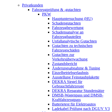
Privatkunden
Fahrzeugprüfung & -gutachten
PKW
Hauptuntersuchung (HU)
Schadengutachten
Fahrzeugbewertung
Schadensanalyse an
Fahrzeugbauteilen
Unfallanalytische Gutachten
Gutachten zu technischen
Fahrzeugschäden
Gutachten zur
Verkehrsüberwachung
Zustandsbericht
Änderungsabnahme & Tuning
Einzelbetriebserlaubnis
Ausstellung Feinstaubplakette
DEKRA Siegel für
Gebrauchtfahrzeuge
DEKRA Reparatur Stundensätze
DMSB-Wagenpass und DMSB-
Kraftfahrzeugpass
Batterietest für Elektroautos
Ladekabel Prüfung nach DGUV V3