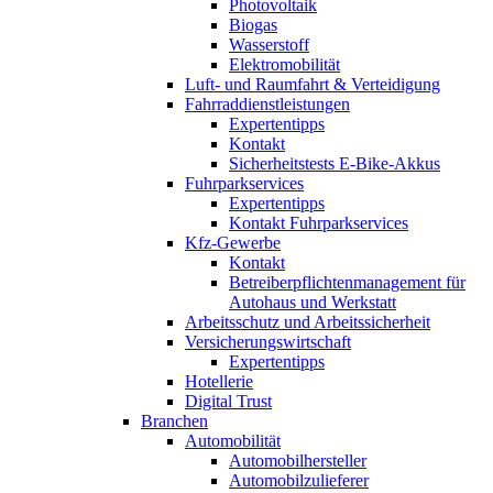
Photovoltaik
Biogas
Wasserstoff
Elektromobilität
Luft- und Raumfahrt & Verteidigung
Fahrraddienstleistungen
Expertentipps
Kontakt
Sicherheitstests E-Bike-Akkus
Fuhrparkservices
Expertentipps
Kontakt Fuhrparkservices
Kfz-Gewerbe
Kontakt
Betreiberpflichtenmanagement für
Autohaus und Werkstatt
Arbeitsschutz und Arbeitssicherheit
Versicherungswirtschaft
Expertentipps
Hotellerie
Digital Trust
Branchen
Automobilität
Automobilhersteller
Automobilzulieferer