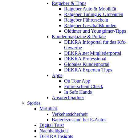
Ratgeber & Tipps
Ratgeber Auto & Mobilität
Ratgeber Tuning & Umbauten
Ratgeber Führerschein
Ratgeber Geschäftskunden
Oldtimer und Youngtimer-Tipps
Kundenmagazine & Portale
DEKRA Infoportal für das Kfz-
Gewerbe
DEKRA.net Mitgliederportal
DEKRA Professional
Globales Kundenportal
DEKRA Experten Tipps
Apps
On Tour App
Führerschein Check
In Safe Hands
Ansprechpartner
Stories
Mobilität
Verkehrssicherheit
Batteriezustand bei E-Autos
Digital Trust
Nachhaltigkeit
DEKRA Insights