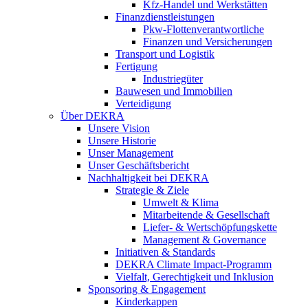
Kfz-Handel und Werkstätten
Finanzdienstleistungen
Pkw‑Flottenverantwortliche
Finanzen und Versicherungen
Transport und Logistik
Fertigung
Industriegüter
Bauwesen und Immobilien
Verteidigung
Über DEKRA
Unsere Vision
Unsere Historie
Unser Management
Unser Geschäftsbericht
Nachhaltigkeit bei DEKRA
Strategie & Ziele
Umwelt & Klima
Mitarbeitende & Gesellschaft
Liefer- & Wertschöpfungskette
Management & Governance
Initiativen & Standards
DEKRA Climate Impact-Programm
Vielfalt, Gerechtigkeit und Inklusion​
Sponsoring & Engagement
Kinderkappen