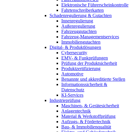
Elektronische Führerscheinkontrolle
Fahrtenschreiberkarten
Schadenregulierung & Gutachten
Innenregulierung
Außenregulierung
Fahrzeuggutachten
Fahrzeug-Managementservices
Immobiliengutachten
Digital- & Produktlösungen
Cybersecurity
EMV- & Funkprüfungen
Prüfung der Produktsicherheit
Produktzertifizierung
Automotive
Benannte und akkreditierte Stellen
Informationssicherheit &
Datenschutz
KI-Services
Industrieprüfung
Maschinen- & Gerätesicherheit
Anlagentechnik
Material & Werkstoffprüfung
Aufzugs- & Fördertechnik
Bau- & Immobilienqualität