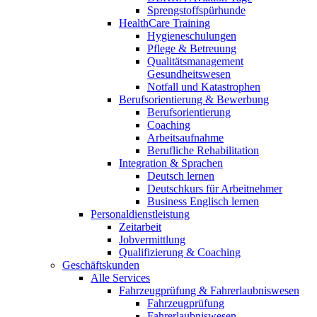
Sprengstoffspürhunde
HealthCare Training
Hygieneschulungen
Pflege & Betreuung
Qualitätsmanagement
Gesundheitswesen
Notfall und Katastrophen
Berufsorientierung & Bewerbung
Berufsorientierung
Coaching
Arbeitsaufnahme
Berufliche Rehabilitation
Integration & Sprachen
Deutsch lernen
Deutschkurs für Arbeitnehmer
Business Englisch lernen
Personaldienstleistung
Zeitarbeit
Jobvermittlung
Qualifizierung & Coaching
Geschäftskunden
Alle Services
Fahrzeugprüfung & Fahrerlaubniswesen
Fahrzeugprüfung
Fahrerlaubniswesen