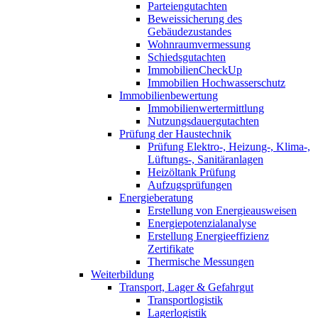
Parteiengutachten
Beweissicherung des
Gebäudezustandes
Wohnraumvermessung
Schiedsgutachten
ImmobilienCheckUp
Immobilien Hochwasserschutz
Immobilienbewertung
Immobilienwertermittlung
Nutzungsdauergutachten
Prüfung der Haustechnik
Prüfung Elektro-, Heizung-, Klima-,
Lüftungs-, Sanitäranlagen
Heizöltank Prüfung
Aufzugsprüfungen
Energieberatung
Erstellung von Energieausweisen
Energiepotenzialanalyse
Erstellung Energieeffizienz
Zertifikate
Thermische Messungen
Weiterbildung
Transport, Lager & Gefahrgut
Transportlogistik
Lagerlogistik