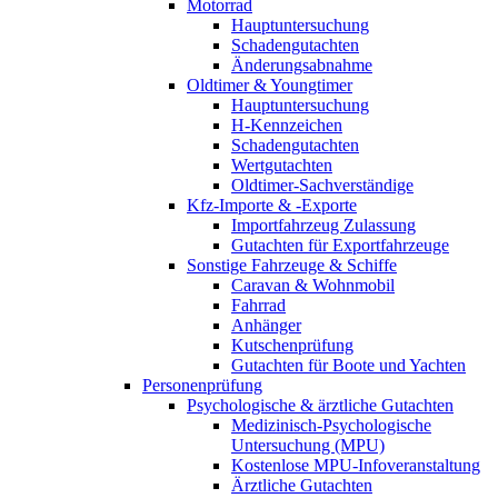
Motorrad
Hauptuntersuchung
Schadengutachten
Änderungsabnahme
Oldtimer & Youngtimer
Hauptuntersuchung
H-Kennzeichen
Schadengutachten
Wertgutachten
Oldtimer-Sachverständige
Kfz-Importe & -Exporte
Importfahrzeug Zulassung
Gutachten für Exportfahrzeuge
Sonstige Fahrzeuge & Schiffe
Caravan & Wohnmobil
Fahrrad
Anhänger
Kutschenprüfung
Gutachten für Boote und Yachten
Personenprüfung
Psychologische & ärztliche Gutachten
Medizinisch-Psychologische
Untersuchung (MPU)
Kostenlose MPU-Infoveranstaltung
Ärztliche Gutachten