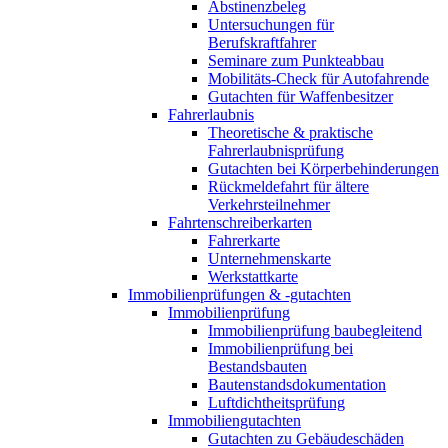
Abstinenzbeleg
Untersuchungen für
Berufskraftfahrer
Seminare zum Punkteabbau
Mobilitäts-Check für Autofahrende
Gutachten für Waffenbesitzer
Fahrerlaubnis
Theoretische & praktische
Fahrerlaubnisprüfung
Gutachten bei Körperbehinderungen
Rückmeldefahrt für ältere
Verkehrsteilnehmer
Fahrtenschreiberkarten
Fahrerkarte
Unternehmenskarte
Werkstattkarte
Immobilienprüfungen & -gutachten
Immobilienprüfung
Immobilienprüfung baubegleitend
Immobilienprüfung bei
Bestandsbauten
Bautenstandsdokumentation
Luftdichtheitsprüfung
Immobiliengutachten
Gutachten zu Gebäudeschäden