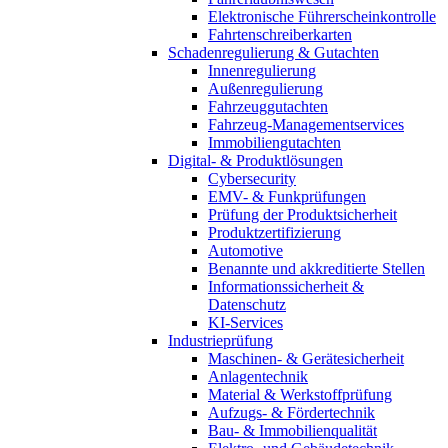
Elektronische Führerscheinkontrolle
Fahrtenschreiberkarten
Schadenregulierung & Gutachten
Innenregulierung
Außenregulierung
Fahrzeuggutachten
Fahrzeug-Managementservices
Immobiliengutachten
Digital- & Produktlösungen
Cybersecurity
EMV- & Funkprüfungen
Prüfung der Produktsicherheit
Produktzertifizierung
Automotive
Benannte und akkreditierte Stellen
Informationssicherheit &
Datenschutz
KI-Services
Industrieprüfung
Maschinen- & Gerätesicherheit
Anlagentechnik
Material & Werkstoffprüfung
Aufzugs- & Fördertechnik
Bau- & Immobilienqualität