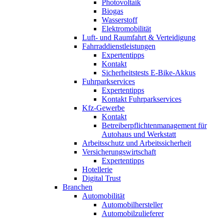
Photovoltaik
Biogas
Wasserstoff
Elektromobilität
Luft- und Raumfahrt & Verteidigung
Fahrraddienstleistungen
Expertentipps
Kontakt
Sicherheitstests E-Bike-Akkus
Fuhrparkservices
Expertentipps
Kontakt Fuhrparkservices
Kfz-Gewerbe
Kontakt
Betreiberpflichtenmanagement für
Autohaus und Werkstatt
Arbeitsschutz und Arbeitssicherheit
Versicherungswirtschaft
Expertentipps
Hotellerie
Digital Trust
Branchen
Automobilität
Automobilhersteller
Automobilzulieferer