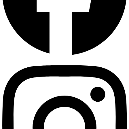
DAkkS Akkreditierung gültig ab 2026-07-13
(PDF, 277.8
KB)
Urkundenanlage zur Urkunde D-PL-11060-03-01
Urkundenanlage zur Urkunde D-PL-11060-03-01
Mineralölerzeugnisse
(PDF, 207.8 KB)
Mineralölerzeugnisse
(PDF, 207.8 KB)