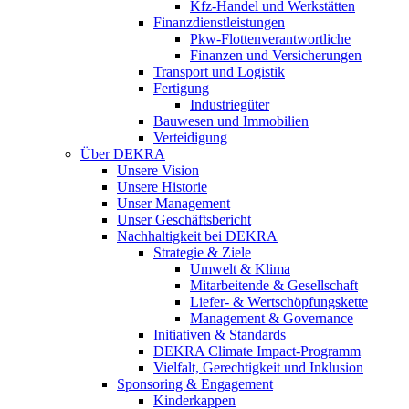
Kfz-Handel und Werkstätten
Finanzdienstleistungen
Pkw‑Flottenverantwortliche
Finanzen und Versicherungen
Transport und Logistik
Fertigung
Industriegüter
Bauwesen und Immobilien
Verteidigung
Über DEKRA
Unsere Vision
Unsere Historie
Unser Management
Unser Geschäftsbericht
Nachhaltigkeit bei DEKRA
Strategie & Ziele
Umwelt & Klima
Mitarbeitende & Gesellschaft
Liefer- & Wertschöpfungskette
Management & Governance
Initiativen & Standards
DEKRA Climate Impact-Programm
Vielfalt, Gerechtigkeit und Inklusion​
Sponsoring & Engagement
Kinderkappen