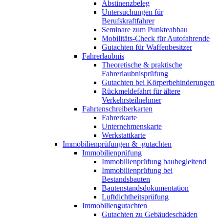
Abstinenzbeleg
Untersuchungen für
Berufskraftfahrer
Seminare zum Punkteabbau
Mobilitäts-Check für Autofahrende
Gutachten für Waffenbesitzer
Fahrerlaubnis
Theoretische & praktische
Fahrerlaubnisprüfung
Gutachten bei Körperbehinderungen
Rückmeldefahrt für ältere
Verkehrsteilnehmer
Fahrtenschreiberkarten
Fahrerkarte
Unternehmenskarte
Werkstattkarte
Immobilienprüfungen & -gutachten
Immobilienprüfung
Immobilienprüfung baubegleitend
Immobilienprüfung bei
Bestandsbauten
Bautenstandsdokumentation
Luftdichtheitsprüfung
Immobiliengutachten
Gutachten zu Gebäudeschäden