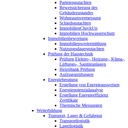
Parteiengutachten
Beweissicherung des
Gebäudezustandes
Wohnraumvermessung
Schiedsgutachten
ImmobilienCheckUp
Immobilien Hochwasserschutz
Immobilienbewertung
Immobilienwertermittlung
Nutzungsdauergutachten
Prüfung der Haustechnik
Prüfung Elektro-, Heizung-, Klima-,
Lüftungs-, Sanitäranlagen
Heizöltank Prüfung
Aufzugsprüfungen
Energieberatung
Erstellung von Energieausweisen
Energiepotenzialanalyse
Erstellung Energieeffizienz
Zertifikate
Thermische Messungen
Weiterbildung
Transport, Lager & Gefahrgut
Transportlogistik
Lagerlogistik