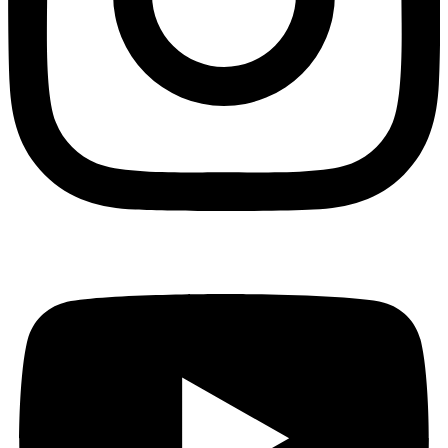
DAkkS Akkreditierung Saarbrücken D-PL-11060-02-
01
(PDF, 238.7 KB)
Accreditation_Certificate_D-PL-11060-05-
00_according_to_DIN_EN_ISOIEC_170252018_24.10.2024
326.5 KB)
Schwerpunkte
Materialanalyse, Materialprüfung
DAkkS PL 01 Anlage Stand 2026-07-13
(PDF, 448.9 KB)