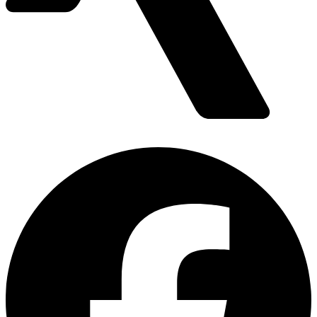
Teilurkunde PL-11060-03-01
(PDF, 483.5 KB)
Teilurkunde PL-11060-03-01
(PDF, 483.5 KB)
DAkkS Akkreditierung Saarbrücken D-PL-11060-02-
00
(PDF, 109.7 KB)
Akkreditierungsurkunde_D-PL-11060-05-
00_nach_DIN_EN_ISOIEC_170252018_24.10.2024
(PDF,
321.8 KB)