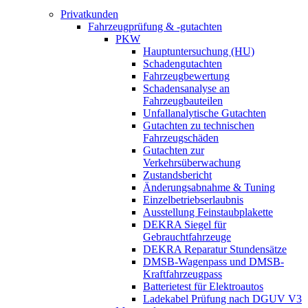
Privatkunden
Fahrzeugprüfung & -gutachten
PKW
Hauptuntersuchung (HU)
Schadengutachten
Fahrzeugbewertung
Schadensanalyse an
Fahrzeugbauteilen
Unfallanalytische Gutachten
Gutachten zu technischen
Fahrzeugschäden
Gutachten zur
Verkehrsüberwachung
Zustandsbericht
Änderungsabnahme & Tuning
Einzelbetriebserlaubnis
Ausstellung Feinstaubplakette
DEKRA Siegel für
Gebrauchtfahrzeuge
DEKRA Reparatur Stundensätze
DMSB-Wagenpass und DMSB-
Kraftfahrzeugpass
Batterietest für Elektroautos
Ladekabel Prüfung nach DGUV V3