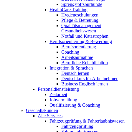
Sprengstoffspürhunde
HealthCare Training
Hygieneschulungen
Pflege & Betreuung
Qualitätsmanagement
Gesundheitswesen
Notfall und Katastrophen
Berufsorientierung & Bewerbung
Berufsorientierung
Coaching
Arbeitsaufnahme
Berufliche Rehabilitation
Integration & Sprachen
Deutsch lernen
Deutschkurs für Arbeitnehmer
Business Englisch lernen
Personaldienstleistung
Zeitarbeit
Jobvermittlung
Qualifizierung & Coaching
Geschäftskunden
Alle Services
Fahrzeugprüfung & Fahrerlaubniswesen
Fahrzeugprüfung
Fahrerlaubniswesen