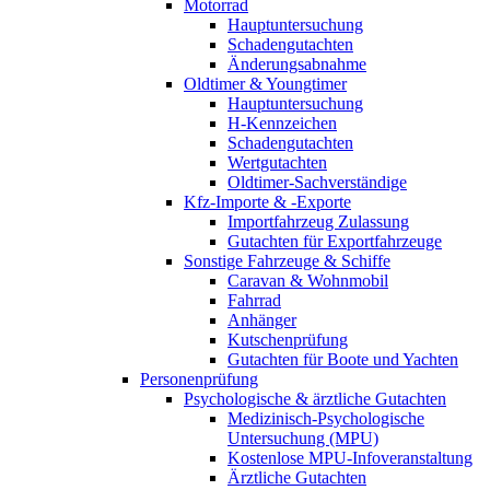
Motorrad
Hauptuntersuchung
Schadengutachten
Änderungsabnahme
Oldtimer & Youngtimer
Hauptuntersuchung
H-Kennzeichen
Schadengutachten
Wertgutachten
Oldtimer-Sachverständige
Kfz-Importe & -Exporte
Importfahrzeug Zulassung
Gutachten für Exportfahrzeuge
Sonstige Fahrzeuge & Schiffe
Caravan & Wohnmobil
Fahrrad
Anhänger
Kutschenprüfung
Gutachten für Boote und Yachten
Personenprüfung
Psychologische & ärztliche Gutachten
Medizinisch-Psychologische
Untersuchung (MPU)
Kostenlose MPU-Infoveranstaltung
Ärztliche Gutachten