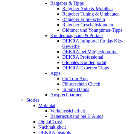
Ratgeber & Tipps
Ratgeber Auto & Mobilität
Ratgeber Tuning & Umbauten
Ratgeber Führerschein
Ratgeber Geschäftskunden
Oldtimer und Youngtimer-Tipps
Kundenmagazine & Portale
DEKRA Infoportal für das Kfz-
Gewerbe
DEKRA.net Mitgliederportal
DEKRA Professional
Globales Kundenportal
DEKRA Experten Tipps
Apps
On Tour App
Führerschein Check
In Safe Hands
Ansprechpartner
Stories
Mobilität
Verkehrssicherheit
Batteriezustand bei E-Autos
Digital Trust
Nachhaltigkeit
DEKRA Insights