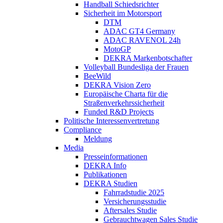
Handball Schiedsrichter
Sicherheit im Motorsport
DTM
ADAC GT4 Germany
ADAC RAVENOL 24h
MotoGP
DEKRA Markenbotschafter
Volleyball Bundesliga der Frauen
BeeWild
DEKRA Vision Zero
Europäische Charta für die
Straßenverkehrssicherheit
Funded R&D Projects
Politische Interessenvertretung
Compliance
Meldung
Media
Presseinformationen
DEKRA Info
Publikationen
DEKRA Studien
Fahrradstudie 2025
Versicherungsstudie
Aftersales Studie
Gebrauchtwagen Sales Studie