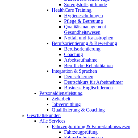
Sprengstoffspürhunde
HealthCare Training
Hygieneschulungen
Pflege & Betreuung
Qualitätsmanagement
Gesundheitswesen
Notfall und Katastrophen
Berufsorientierung & Bewerbung
Berufsorientierung
Coaching
Arbeitsaufnahme
Berufliche Rehabilitation
Integration & Sprachen
Deutsch lernen
Deutschkurs für Arbeitnehmer
Business Englisch lernen
Personaldienstleistung
Zeitarbeit
Jobvermittlung
Qualifizierung & Coaching
Geschäftskunden
Alle Services
Fahrzeugprüfung & Fahrerlaubniswesen
Fahrzeugprüfung
Fahrerlaubniswesen