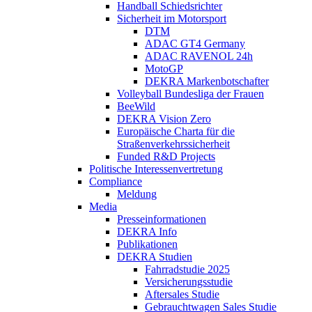
Handball Schiedsrichter
Sicherheit im Motorsport
DTM
ADAC GT4 Germany
ADAC RAVENOL 24h
MotoGP
DEKRA Markenbotschafter
Volleyball Bundesliga der Frauen
BeeWild
DEKRA Vision Zero
Europäische Charta für die
Straßenverkehrssicherheit
Funded R&D Projects
Politische Interessenvertretung
Compliance
Meldung
Media
Presseinformationen
DEKRA Info
Publikationen
DEKRA Studien
Fahrradstudie 2025
Versicherungsstudie
Aftersales Studie
Gebrauchtwagen Sales Studie