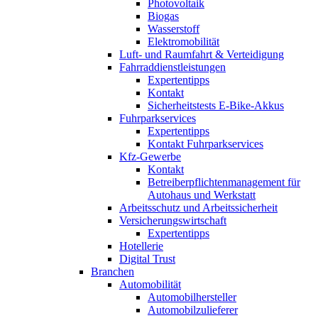
Photovoltaik
Biogas
Wasserstoff
Elektromobilität
Luft- und Raumfahrt & Verteidigung
Fahrraddienstleistungen
Expertentipps
Kontakt
Sicherheitstests E-Bike-Akkus
Fuhrparkservices
Expertentipps
Kontakt Fuhrparkservices
Kfz-Gewerbe
Kontakt
Betreiberpflichtenmanagement für
Autohaus und Werkstatt
Arbeitsschutz und Arbeitssicherheit
Versicherungswirtschaft
Expertentipps
Hotellerie
Digital Trust
Branchen
Automobilität
Automobilhersteller
Automobilzulieferer