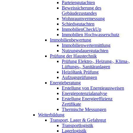
Parteiengutachten
Beweissicherung des
Gebäudezustandes
Wohnraumvermessung
Schiedsgutachten
ImmobilienCheckUp
Immobilien Hochwasserschutz
Immobilienbewertung
Immobilienwertermittlung
Nutzungsdauergutachten
Prüfung der Haustechnik
Prüfung Elektro-, Heizung-, Klima-,
Lüftungs-, Sanitäranlagen
Heizöltank Prüfung
Aufzugsprüfungen
Energieberatung
Erstellung von Energieausweisen
Energiepotenzialanalyse
Erstellung Energieeffizienz
Zertifikate
Thermische Messungen
Weiterbildung
Transport, Lager & Gefahrgut
Transportlogistik
Lagerlogistik