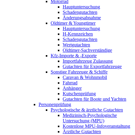
Motorrad
Hauptuntersuchung
Schadengutachten
Änderungsabnahme
Oldtimer & Youngtimer
Hauptuntersuchung
H-Kennzeichen
Schadengutachten
Wertgutachten
Oldtimer-Sachverständige
Kfz-Importe & -Exporte
Importfahrzeug Zulassung
Gutachten für Exportfahrzeuge
Sonstige Fahrzeuge & Schiffe
Caravan & Wohnmobil
Fahrrad
Anhänger
Kutschenprüfung
Gutachten für Boote und Yachten
Personenprüfung
Psychologische & ärztliche Gutachten
Medizinisch-Psychologische
Untersuchung (MPU)
Kostenlose MPU-Infoveranstaltung
Ärztliche Gutachten