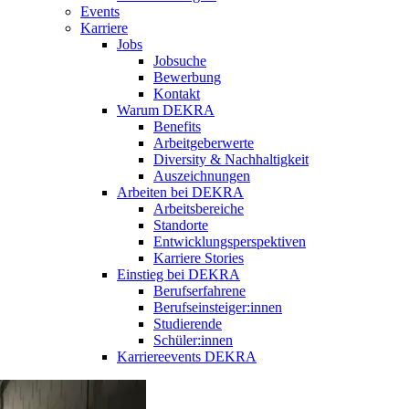
Events
Karriere
Jobs
Jobsuche
Bewerbung
Kontakt
Warum DEKRA
Benefits
Arbeitgeberwerte
Diversity & Nachhaltigkeit
Auszeichnungen
Arbeiten bei DEKRA
Arbeitsbereiche
Standorte
Entwicklungsperspektiven
Karriere Stories
Einstieg bei DEKRA
Berufserfahrene
Berufseinsteiger:innen
Studierende
Schüler:innen
Karriereevents DEKRA