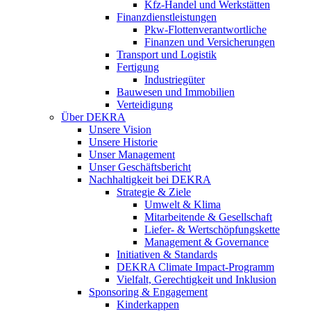
Kfz-Handel und Werkstätten
Finanzdienstleistungen
Pkw‑Flottenverantwortliche
Finanzen und Versicherungen
Transport und Logistik
Fertigung
Industriegüter
Bauwesen und Immobilien
Verteidigung
Über DEKRA
Unsere Vision
Unsere Historie
Unser Management
Unser Geschäftsbericht
Nachhaltigkeit bei DEKRA
Strategie & Ziele
Umwelt & Klima
Mitarbeitende & Gesellschaft
Liefer- & Wertschöpfungskette
Management & Governance
Initiativen & Standards
DEKRA Climate Impact-Programm
Vielfalt, Gerechtigkeit und Inklusion​
Sponsoring & Engagement
Kinderkappen