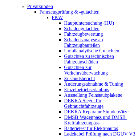
Privatkunden
Fahrzeugprüfung & -gutachten
PKW
Hauptuntersuchung (HU)
Schadengutachten
Fahrzeugbewertung
Schadensanalyse an
Fahrzeugbauteilen
Unfallanalytische Gutachten
Gutachten zu technischen
Fahrzeugschäden
Gutachten zur
Verkehrsüberwachung
Zustandsbericht
Änderungsabnahme & Tuning
Einzelbetriebserlaubnis
Ausstellung Feinstaubplakette
DEKRA Siegel für
Gebrauchtfahrzeuge
DEKRA Reparatur Stundensätze
DMSB-Wagenpass und DMSB-
Kraftfahrzeugpass
Batterietest für Elektroautos
Ladekabel Prüfung nach DGUV V3