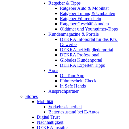
Ratgeber & Tipps
Ratgeber Auto & Mobilität
Ratgeber Tuning & Umbauten
Ratgeber Führerschein
Ratgeber Geschäftskunden
Oldtimer und Youngtimer-Tipps
Kundenmagazine & Portale
DEKRA Infoportal für das Kfz-
Gewerbe
DEKRA.net Mitgliederportal
DEKRA Professional
Globales Kundenportal
DEKRA Experten Tipps
Apps
On Tour App
Führerschein Check
In Safe Hands
Ansprechpartner
Stories
Mobilität
Verkehrssicherheit
Batteriezustand bei E-Autos
Digital Trust
Nachhaltigkeit
DEKRA Insights