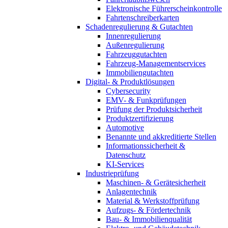
Elektronische Führerscheinkontrolle
Fahrtenschreiberkarten
Schadenregulierung & Gutachten
Innenregulierung
Außenregulierung
Fahrzeuggutachten
Fahrzeug-Managementservices
Immobiliengutachten
Digital- & Produktlösungen
Cybersecurity
EMV- & Funkprüfungen
Prüfung der Produktsicherheit
Produktzertifizierung
Automotive
Benannte und akkreditierte Stellen
Informationssicherheit &
Datenschutz
KI-Services
Industrieprüfung
Maschinen- & Gerätesicherheit
Anlagentechnik
Material & Werkstoffprüfung
Aufzugs- & Fördertechnik
Bau- & Immobilienqualität