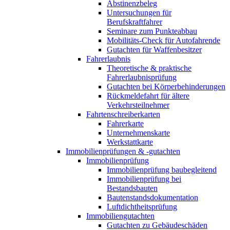
Abstinenzbeleg
Untersuchungen für
Berufskraftfahrer
Seminare zum Punkteabbau
Mobilitäts-Check für Autofahrende
Gutachten für Waffenbesitzer
Fahrerlaubnis
Theoretische & praktische
Fahrerlaubnisprüfung
Gutachten bei Körperbehinderungen
Rückmeldefahrt für ältere
Verkehrsteilnehmer
Fahrtenschreiberkarten
Fahrerkarte
Unternehmenskarte
Werkstattkarte
Immobilienprüfungen & -gutachten
Immobilienprüfung
Immobilienprüfung baubegleitend
Immobilienprüfung bei
Bestandsbauten
Bautenstandsdokumentation
Luftdichtheitsprüfung
Immobiliengutachten
Gutachten zu Gebäudeschäden