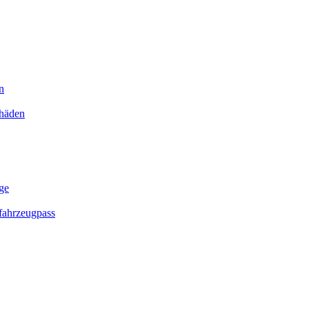
n
chäden
ge
ahrzeugpass