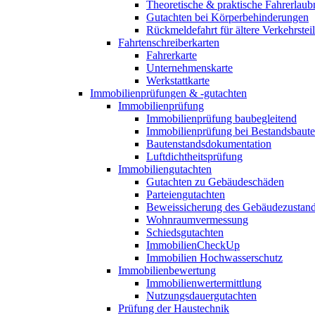
Theoretische & praktische Fahrerlaub
Gutachten bei Körperbehinderungen
Rückmeldefahrt für ältere Verkehrste
Fahrtenschreiberkarten
Fahrerkarte
Unternehmenskarte
Werkstattkarte
Immobilienprüfungen & -gutachten
Immobilienprüfung
Immobilienprüfung baubegleitend
Immobilienprüfung bei Bestandsbaut
Bautenstandsdokumentation
Luftdichtheitsprüfung
Immobiliengutachten
Gutachten zu Gebäudeschäden
Parteiengutachten
Beweissicherung des Gebäudezustan
Wohnraumvermessung
Schiedsgutachten
ImmobilienCheckUp
Immobilien Hochwasserschutz
Immobilienbewertung
Immobilienwertermittlung
Nutzungsdauergutachten
Prüfung der Haustechnik