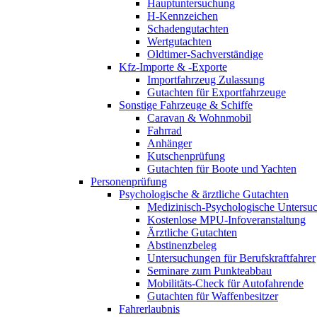
Hauptuntersuchung
H-Kennzeichen
Schadengutachten
Wertgutachten
Oldtimer-Sachverständige
Kfz-Importe & -Exporte
Importfahrzeug Zulassung
Gutachten für Exportfahrzeuge
Sonstige Fahrzeuge & Schiffe
Caravan & Wohnmobil
Fahrrad
Anhänger
Kutschenprüfung
Gutachten für Boote und Yachten
Personenprüfung
Psychologische & ärztliche Gutachten
Medizinisch-Psychologische Unters
Kostenlose MPU-Infoveranstaltung
Ärztliche Gutachten
Abstinenzbeleg
Untersuchungen für Berufskraftfahrer
Seminare zum Punkteabbau
Mobilitäts-Check für Autofahrende
Gutachten für Waffenbesitzer
Fahrerlaubnis