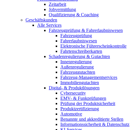
Zeitarbeit
Jobvermittlung
Qualifizierung & Coaching
Geschäftskunden
Alle Services
Fahrzeugprüfung & Fahrerlaubniswesen
Fahrzeugprüfung
Fahrerlaubniswesen
Elektronische Führerscheinkontrolle
Fahrtenschreiberkarten
Schadenregulierung & Gutachten
Innenregulierung
Außenregulierung
Fahrzeuggutachten
Fahrzeug-Managementservices
Immobiliengutachten
Digital- & Produktlösungen
Cybersecurity
EMV- & Funkprüfungen
Prüfung der Produktsicherheit
Produktzertifizierung
Automotive
Benannte und akkreditierte Stellen
Informationssicherheit & Datenschutz
KI-Services