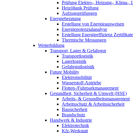
Prüfung Elektro-, Heizung-, Klima-, 
Heizöltank Prüfung
Aufzugsprüfungen
Energieberatung
Erstellung von Energieausweisen
Energiepotenzialanalyse
Erstellung Energieeffizienz Zertifikate
Thermische Messungen
Weiterbildung
Transport, Lager & Gefahrgut
Transportlogistik
Lagerlogistik
Gefahrgutlogistik
Future Mobility
Elektromobilität
Wasserstoff-Antriebe
Flotten-/Fuhrparkmanagement
Gesundheit, Sicherheit & Umwelt (HSE)
Arbeits- & Gesundheitsmanagement
Arbeitsschutz & Arbeitssicherheit
Bausicherheit
Brandschutz
Handwerk & Industrie
Elektrotechnik
Kfz-Werkstatt