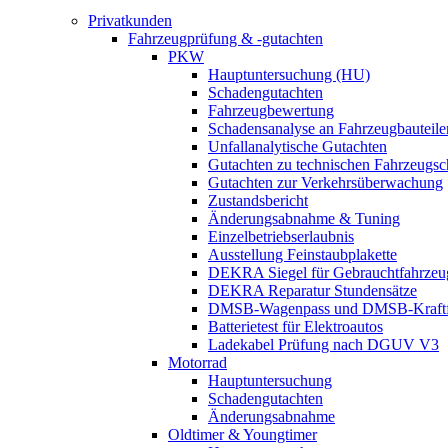
Privatkunden
Fahrzeugprüfung & -gutachten
PKW
Hauptuntersuchung (HU)
Schadengutachten
Fahrzeugbewertung
Schadensanalyse an Fahrzeugbauteile
Unfallanalytische Gutachten
Gutachten zu technischen Fahrzeugs
Gutachten zur Verkehrsüberwachung
Zustandsbericht
Änderungsabnahme & Tuning
Einzelbetriebserlaubnis
Ausstellung Feinstaubplakette
DEKRA Siegel für Gebrauchtfahrzeu
DEKRA Reparatur Stundensätze
DMSB-Wagenpass und DMSB-Kraftf
Batterietest für Elektroautos
Ladekabel Prüfung nach DGUV V3
Motorrad
Hauptuntersuchung
Schadengutachten
Änderungsabnahme
Oldtimer & Youngtimer