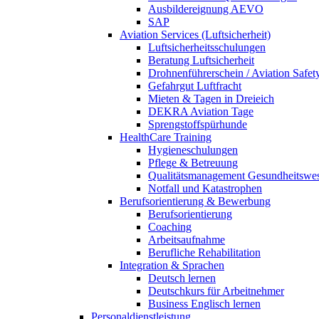
Ausbildereignung AEVO
SAP
Aviation Services (Luftsicherheit)
Luftsicherheitsschulungen
Beratung Luftsicherheit
Drohnenführerschein / Aviation Safet
Gefahrgut Luftfracht
Mieten & Tagen in Dreieich
DEKRA Aviation Tage
Sprengstoffspürhunde
HealthCare Training
Hygieneschulungen
Pflege & Betreuung
Qualitätsmanagement Gesundheitswe
Notfall und Katastrophen
Berufsorientierung & Bewerbung
Berufsorientierung
Coaching
Arbeitsaufnahme
Berufliche Rehabilitation
Integration & Sprachen
Deutsch lernen
Deutschkurs für Arbeitnehmer
Business Englisch lernen
Personaldienstleistung