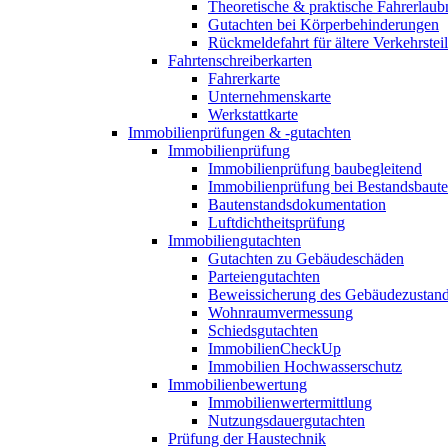
Theoretische & praktische Fahrerlaub
Gutachten bei Körperbehinderungen
Rückmeldefahrt für ältere Verkehrste
Fahrtenschreiberkarten
Fahrerkarte
Unternehmenskarte
Werkstattkarte
Immobilienprüfungen & -gutachten
Immobilienprüfung
Immobilienprüfung baubegleitend
Immobilienprüfung bei Bestandsbaut
Bautenstandsdokumentation
Luftdichtheitsprüfung
Immobiliengutachten
Gutachten zu Gebäudeschäden
Parteiengutachten
Beweissicherung des Gebäudezustan
Wohnraumvermessung
Schiedsgutachten
ImmobilienCheckUp
Immobilien Hochwasserschutz
Immobilienbewertung
Immobilienwertermittlung
Nutzungsdauergutachten
Prüfung der Haustechnik