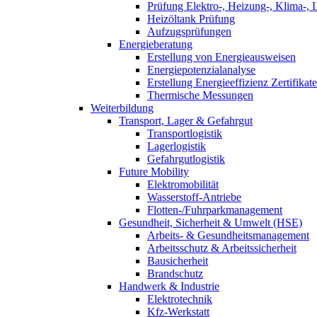
Prüfung Elektro-, Heizung-, Klima-, 
Heizöltank Prüfung
Aufzugsprüfungen
Energieberatung
Erstellung von Energieausweisen
Energiepotenzialanalyse
Erstellung Energieeffizienz Zertifikate
Thermische Messungen
Weiterbildung
Transport, Lager & Gefahrgut
Transportlogistik
Lagerlogistik
Gefahrgutlogistik
Future Mobility
Elektromobilität
Wasserstoff-Antriebe
Flotten-/Fuhrparkmanagement
Gesundheit, Sicherheit & Umwelt (HSE)
Arbeits- & Gesundheitsmanagement
Arbeitsschutz & Arbeitssicherheit
Bausicherheit
Brandschutz
Handwerk & Industrie
Elektrotechnik
Kfz-Werkstatt