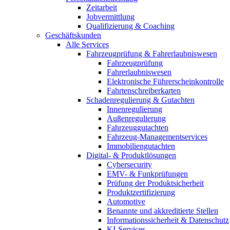
Zeitarbeit
Jobvermittlung
Qualifizierung & Coaching
Geschäftskunden
Alle Services
Fahrzeugprüfung & Fahrerlaubniswesen
Fahrzeugprüfung
Fahrerlaubniswesen
Elektronische Führerscheinkontrolle
Fahrtenschreiberkarten
Schadenregulierung & Gutachten
Innenregulierung
Außenregulierung
Fahrzeuggutachten
Fahrzeug-Managementservices
Immobiliengutachten
Digital- & Produktlösungen
Cybersecurity
EMV- & Funkprüfungen
Prüfung der Produktsicherheit
Produktzertifizierung
Automotive
Benannte und akkreditierte Stellen
Informationssicherheit & Datenschutz
KI-Services