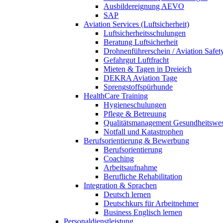
Ausbildereignung AEVO
SAP
Aviation Services (Luftsicherheit)
Luftsicherheitsschulungen
Beratung Luftsicherheit
Drohnenführerschein / Aviation Safet
Gefahrgut Luftfracht
Mieten & Tagen in Dreieich
DEKRA Aviation Tage
Sprengstoffspürhunde
HealthCare Training
Hygieneschulungen
Pflege & Betreuung
Qualitätsmanagement Gesundheitswe
Notfall und Katastrophen
Berufsorientierung & Bewerbung
Berufsorientierung
Coaching
Arbeitsaufnahme
Berufliche Rehabilitation
Integration & Sprachen
Deutsch lernen
Deutschkurs für Arbeitnehmer
Business Englisch lernen
Personaldienstleistung