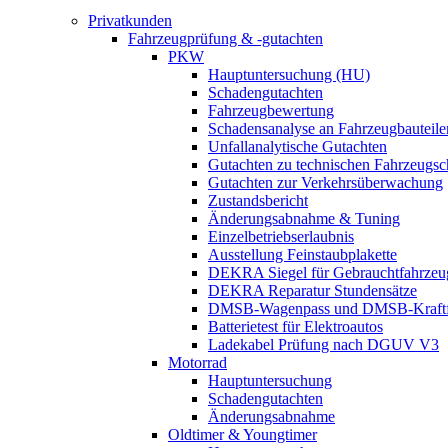
Privatkunden
Fahrzeugprüfung & -gutachten
PKW
Hauptuntersuchung (HU)
Schadengutachten
Fahrzeugbewertung
Schadensanalyse an Fahrzeugbauteile
Unfallanalytische Gutachten
Gutachten zu technischen Fahrzeugs
Gutachten zur Verkehrsüberwachung
Zustandsbericht
Änderungsabnahme & Tuning
Einzelbetriebserlaubnis
Ausstellung Feinstaubplakette
DEKRA Siegel für Gebrauchtfahrzeu
DEKRA Reparatur Stundensätze
DMSB-Wagenpass und DMSB-Kraftf
Batterietest für Elektroautos
Ladekabel Prüfung nach DGUV V3
Motorrad
Hauptuntersuchung
Schadengutachten
Änderungsabnahme
Oldtimer & Youngtimer