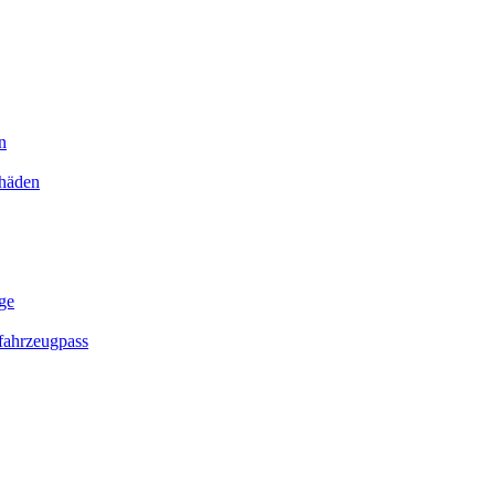
n
chäden
ge
ahrzeugpass