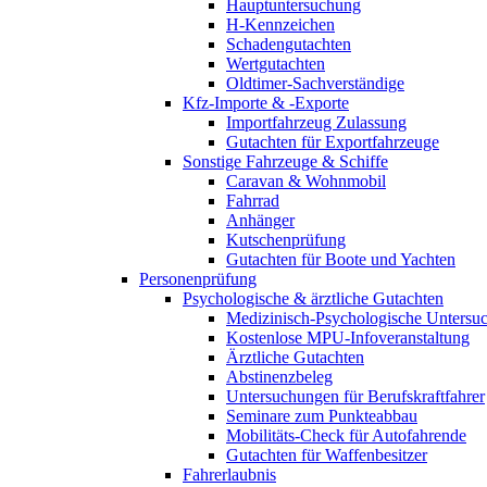
Hauptuntersuchung
H-Kennzeichen
Schadengutachten
Wertgutachten
Oldtimer-Sachverständige
Kfz-Importe & -Exporte
Importfahrzeug Zulassung
Gutachten für Exportfahrzeuge
Sonstige Fahrzeuge & Schiffe
Caravan & Wohnmobil
Fahrrad
Anhänger
Kutschenprüfung
Gutachten für Boote und Yachten
Personenprüfung
Psychologische & ärztliche Gutachten
Medizinisch-Psychologische Unters
Kostenlose MPU-Infoveranstaltung
Ärztliche Gutachten
Abstinenzbeleg
Untersuchungen für Berufskraftfahrer
Seminare zum Punkteabbau
Mobilitäts-Check für Autofahrende
Gutachten für Waffenbesitzer
Fahrerlaubnis