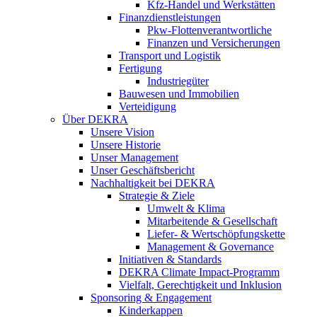
Kfz-Handel und Werkstätten
Finanzdienstleistungen
Pkw‑Flottenverantwortliche
Finanzen und Versicherungen
Transport und Logistik
Fertigung
Industriegüter
Bauwesen und Immobilien
Verteidigung
Über DEKRA
Unsere Vision
Unsere Historie
Unser Management
Unser Geschäftsbericht
Nachhaltigkeit bei DEKRA
Strategie & Ziele
Umwelt & Klima
Mitarbeitende & Gesellschaft
Liefer- & Wertschöpfungskette
Management & Governance
Initiativen & Standards
DEKRA Climate Impact-Programm
Vielfalt, Gerechtigkeit und Inklusion​
Sponsoring & Engagement
Kinderkappen