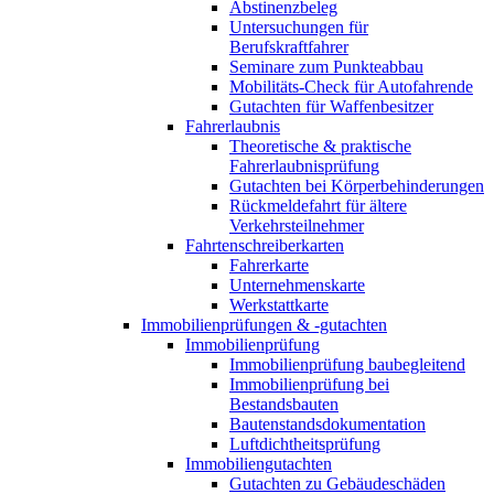
Abstinenzbeleg
Untersuchungen für
Berufskraftfahrer
Seminare zum Punkteabbau
Mobilitäts-Check für Autofahrende
Gutachten für Waffenbesitzer
Fahrerlaubnis
Theoretische & praktische
Fahrerlaubnisprüfung
Gutachten bei Körperbehinderungen
Rückmeldefahrt für ältere
Verkehrsteilnehmer
Fahrtenschreiberkarten
Fahrerkarte
Unternehmenskarte
Werkstattkarte
Immobilienprüfungen & -gutachten
Immobilienprüfung
Immobilienprüfung baubegleitend
Immobilienprüfung bei
Bestandsbauten
Bautenstandsdokumentation
Luftdichtheitsprüfung
Immobiliengutachten
Gutachten zu Gebäudeschäden