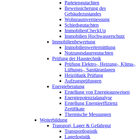
Parteiengutachten
Beweissicherung des
Gebäudezustandes
Wohnraumvermessung
Schiedsgutachten
ImmobilienCheckUp
Immobilien Hochwasserschutz
Immobilienbewertung
Immobilienwertermittlung
Nutzungsdauergutachten
Prüfung der Haustechnik
Prüfung Elektro-, Heizung-, Klima-,
Lüftungs-, Sanitäranlagen
Heizöltank Prüfung
Aufzugsprüfungen
Energieberatung
Erstellung von Energieausweisen
Energiepotenzialanalyse
Erstellung Energieeffizienz
Zertifikate
Thermische Messungen
Weiterbildung
Transport, Lager & Gefahrgut
Transportlogistik
Lagerlogistik