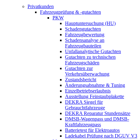
Privatkunden
Fahrzeugprüfung & -gutachten
PKW
Hauptuntersuchung (HU)
Schadengutachten
Fahrzeugbewertung
Schadensanalyse an
Fahrzeugbauteilen
Unfallanalytische Gutachten
Gutachten zu technischen
Fahrzeugschäden
Gutachten zur
Verkehrsüberwachung
Zustandsbericht
Änderungsabnahme & Tuning
Einzelbetriebserlaubnis
Ausstellung Feinstaubplakette
DEKRA Siegel für
Gebrauchtfahrzeuge
DEKRA Reparatur Stundensätze
DMSB-Wagenpass und DMSB-
Kraftfahrzeugpass
Batterietest für Elektroautos
Ladekabel Prüfung nach DGUV V3