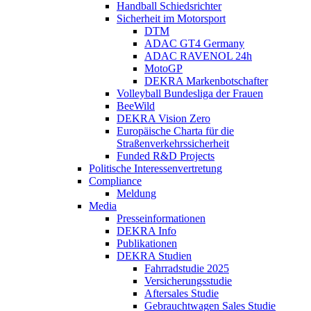
Handball Schiedsrichter
Sicherheit im Motorsport
DTM
ADAC GT4 Germany
ADAC RAVENOL 24h
MotoGP
DEKRA Markenbotschafter
Volleyball Bundesliga der Frauen
BeeWild
DEKRA Vision Zero
Europäische Charta für die
Straßenverkehrssicherheit
Funded R&D Projects
Politische Interessenvertretung
Compliance
Meldung
Media
Presseinformationen
DEKRA Info
Publikationen
DEKRA Studien
Fahrradstudie 2025
Versicherungsstudie
Aftersales Studie
Gebrauchtwagen Sales Studie