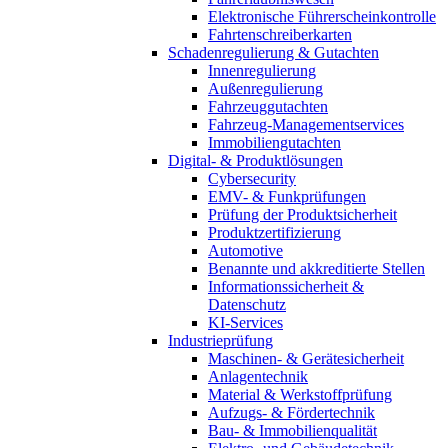
Elektronische Führerscheinkontrolle
Fahrtenschreiberkarten
Schadenregulierung & Gutachten
Innenregulierung
Außenregulierung
Fahrzeuggutachten
Fahrzeug-Managementservices
Immobiliengutachten
Digital- & Produktlösungen
Cybersecurity
EMV- & Funkprüfungen
Prüfung der Produktsicherheit
Produktzertifizierung
Automotive
Benannte und akkreditierte Stellen
Informationssicherheit &
Datenschutz
KI-Services
Industrieprüfung
Maschinen- & Gerätesicherheit
Anlagentechnik
Material & Werkstoffprüfung
Aufzugs- & Fördertechnik
Bau- & Immobilienqualität