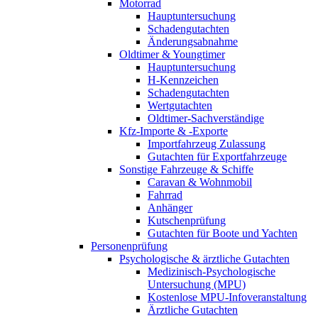
Motorrad
Hauptuntersuchung
Schadengutachten
Änderungsabnahme
Oldtimer & Youngtimer
Hauptuntersuchung
H-Kennzeichen
Schadengutachten
Wertgutachten
Oldtimer-Sachverständige
Kfz-Importe & -Exporte
Importfahrzeug Zulassung
Gutachten für Exportfahrzeuge
Sonstige Fahrzeuge & Schiffe
Caravan & Wohnmobil
Fahrrad
Anhänger
Kutschenprüfung
Gutachten für Boote und Yachten
Personenprüfung
Psychologische & ärztliche Gutachten
Medizinisch-Psychologische
Untersuchung (MPU)
Kostenlose MPU-Infoveranstaltung
Ärztliche Gutachten