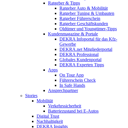
Ratgeber & Tipps
Ratgeber Auto & Mobilität
Ratgeber Tuning & Umbauten
Ratgeber Führerschein
Ratgeber Geschäftskunden
Oldtimer und Youngtimer-Tipps
Kundenmagazine & Portale
DEKRA Infoportal für das Kfz-
Gewerbe
DEKRA.net Mitgliederportal
DEKRA Professional
Globales Kundenportal
DEKRA Experten Tipps
Apps
On Tour App
Führerschein Check
In Safe Hands
Ansprechpartner
Stories
Mobilität
Verkehrssicherheit
Batteriezustand bei E-Autos
Digital Trust
Nachhaltigkeit
DEKRA Insights