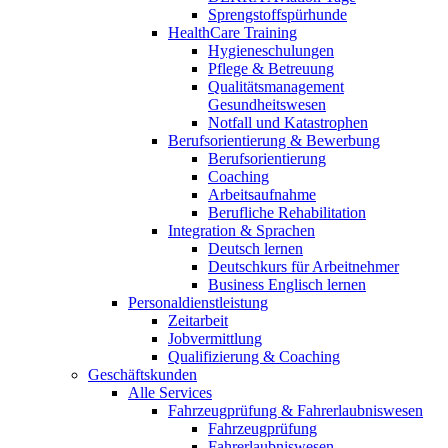
Sprengstoffspürhunde
HealthCare Training
Hygieneschulungen
Pflege & Betreuung
Qualitätsmanagement
Gesundheitswesen
Notfall und Katastrophen
Berufsorientierung & Bewerbung
Berufsorientierung
Coaching
Arbeitsaufnahme
Berufliche Rehabilitation
Integration & Sprachen
Deutsch lernen
Deutschkurs für Arbeitnehmer
Business Englisch lernen
Personaldienstleistung
Zeitarbeit
Jobvermittlung
Qualifizierung & Coaching
Geschäftskunden
Alle Services
Fahrzeugprüfung & Fahrerlaubniswesen
Fahrzeugprüfung
Fahrerlaubniswesen