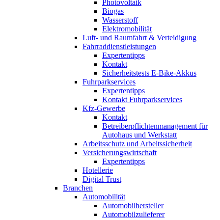
Photovoltaik
Biogas
Wasserstoff
Elektromobilität
Luft- und Raumfahrt & Verteidigung
Fahrraddienstleistungen
Expertentipps
Kontakt
Sicherheitstests E-Bike-Akkus
Fuhrparkservices
Expertentipps
Kontakt Fuhrparkservices
Kfz-Gewerbe
Kontakt
Betreiberpflichtenmanagement für
Autohaus und Werkstatt
Arbeitsschutz und Arbeitssicherheit
Versicherungswirtschaft
Expertentipps
Hotellerie
Digital Trust
Branchen
Automobilität
Automobilhersteller
Automobilzulieferer