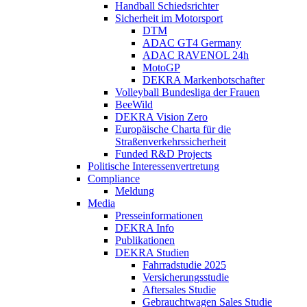
Handball Schiedsrichter
Sicherheit im Motorsport
DTM
ADAC GT4 Germany
ADAC RAVENOL 24h
MotoGP
DEKRA Markenbotschafter
Volleyball Bundesliga der Frauen
BeeWild
DEKRA Vision Zero
Europäische Charta für die
Straßenverkehrssicherheit
Funded R&D Projects
Politische Interessenvertretung
Compliance
Meldung
Media
Presseinformationen
DEKRA Info
Publikationen
DEKRA Studien
Fahrradstudie 2025
Versicherungsstudie
Aftersales Studie
Gebrauchtwagen Sales Studie