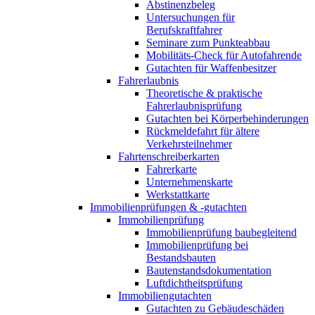
Abstinenzbeleg
Untersuchungen für
Berufskraftfahrer
Seminare zum Punkteabbau
Mobilitäts-Check für Autofahrende
Gutachten für Waffenbesitzer
Fahrerlaubnis
Theoretische & praktische
Fahrerlaubnisprüfung
Gutachten bei Körperbehinderungen
Rückmeldefahrt für ältere
Verkehrsteilnehmer
Fahrtenschreiberkarten
Fahrerkarte
Unternehmenskarte
Werkstattkarte
Immobilienprüfungen & -gutachten
Immobilienprüfung
Immobilienprüfung baubegleitend
Immobilienprüfung bei
Bestandsbauten
Bautenstandsdokumentation
Luftdichtheitsprüfung
Immobiliengutachten
Gutachten zu Gebäudeschäden