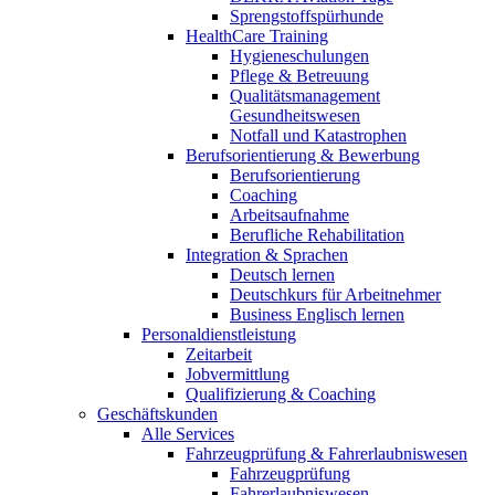
Sprengstoffspürhunde
HealthCare Training
Hygieneschulungen
Pflege & Betreuung
Qualitätsmanagement
Gesundheitswesen
Notfall und Katastrophen
Berufsorientierung & Bewerbung
Berufsorientierung
Coaching
Arbeitsaufnahme
Berufliche Rehabilitation
Integration & Sprachen
Deutsch lernen
Deutschkurs für Arbeitnehmer
Business Englisch lernen
Personaldienstleistung
Zeitarbeit
Jobvermittlung
Qualifizierung & Coaching
Geschäftskunden
Alle Services
Fahrzeugprüfung & Fahrerlaubniswesen
Fahrzeugprüfung
Fahrerlaubniswesen