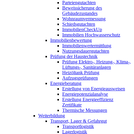
Parteiengutachten
Beweissicherung des
Gebäudezustandes
Wohnraumvermessung
Schiedsgutachten
ImmobilienCheckUp
Immobilien Hochwasserschutz
Immobilienbewertung
Immobilienwertermittlung
Nutzungsdauergutachten
Prüfung der Haustechnik
Prüfung Elektro-, Heizung-, Klima-,
Lüftungs-, Sanitäranlagen
Heizöltank Prüfung
Aufzugsprüfungen
Energieberatung
Erstellung von Energieausweisen
Energiepotenzialanalyse
Erstellung Energieeffizienz
Zertifikate
Thermische Messungen
Weiterbildung
Transport, Lager & Gefahrgut
Transportlogistik
Lagerlogistik