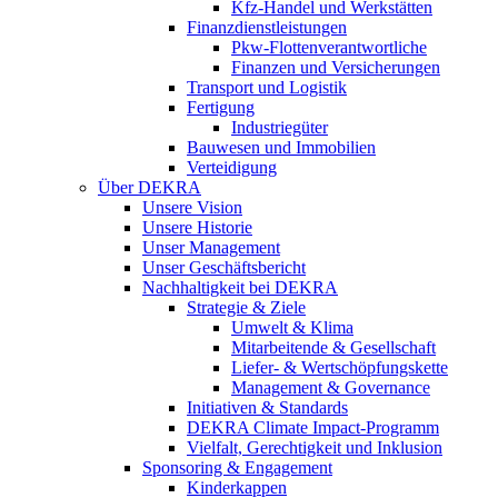
Kfz-Handel und Werkstätten
Finanzdienstleistungen
Pkw‑Flottenverantwortliche
Finanzen und Versicherungen
Transport und Logistik
Fertigung
Industriegüter
Bauwesen und Immobilien
Verteidigung
Über DEKRA
Unsere Vision
Unsere Historie
Unser Management
Unser Geschäftsbericht
Nachhaltigkeit bei DEKRA
Strategie & Ziele
Umwelt & Klima
Mitarbeitende & Gesellschaft
Liefer- & Wertschöpfungskette
Management & Governance
Initiativen & Standards
DEKRA Climate Impact-Programm
Vielfalt, Gerechtigkeit und Inklusion​
Sponsoring & Engagement
Kinderkappen