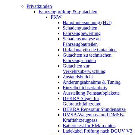
Privatkunden
Fahrzeugprüfung & -gutachten
PKW
Hauptuntersuchung (HU)
Schadengutachten
Fahrzeugbewertung
Schadensanalyse an
Fahrzeugbauteilen
Unfallanalytische Gutachten
Gutachten zu technischen
Fahrzeugschäden
Gutachten zur
Verkehrsüberwachung
Zustandsbericht
Änderungsabnahme & Tuning
Einzelbetriebserlaubnis
Ausstellung Feinstaubplakette
DEKRA Siegel für
Gebrauchtfahrzeuge
DEKRA Reparatur Stundensätze
DMSB-Wagenpass und DMSB-
Kraftfahrzeugpass
Batterietest für Elektroautos
Ladekabel Prüfung nach DGUV V3