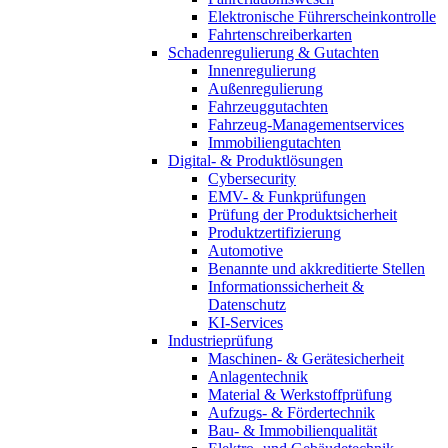
Elektronische Führerscheinkontrolle
Fahrtenschreiberkarten
Schadenregulierung & Gutachten
Innenregulierung
Außenregulierung
Fahrzeuggutachten
Fahrzeug-Managementservices
Immobiliengutachten
Digital- & Produktlösungen
Cybersecurity
EMV- & Funkprüfungen
Prüfung der Produktsicherheit
Produktzertifizierung
Automotive
Benannte und akkreditierte Stellen
Informationssicherheit &
Datenschutz
KI-Services
Industrieprüfung
Maschinen- & Gerätesicherheit
Anlagentechnik
Material & Werkstoffprüfung
Aufzugs- & Fördertechnik
Bau- & Immobilienqualität