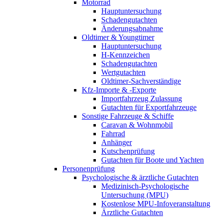
Motorrad
Hauptuntersuchung
Schadengutachten
Änderungsabnahme
Oldtimer & Youngtimer
Hauptuntersuchung
H-Kennzeichen
Schadengutachten
Wertgutachten
Oldtimer-Sachverständige
Kfz-Importe & -Exporte
Importfahrzeug Zulassung
Gutachten für Exportfahrzeuge
Sonstige Fahrzeuge & Schiffe
Caravan & Wohnmobil
Fahrrad
Anhänger
Kutschenprüfung
Gutachten für Boote und Yachten
Personenprüfung
Psychologische & ärztliche Gutachten
Medizinisch-Psychologische
Untersuchung (MPU)
Kostenlose MPU-Infoveranstaltung
Ärztliche Gutachten