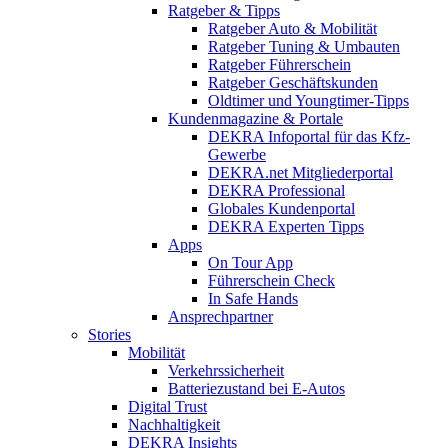
Ratgeber & Tipps
Ratgeber Auto & Mobilität
Ratgeber Tuning & Umbauten
Ratgeber Führerschein
Ratgeber Geschäftskunden
Oldtimer und Youngtimer-Tipps
Kundenmagazine & Portale
DEKRA Infoportal für das Kfz-
Gewerbe
DEKRA.net Mitgliederportal
DEKRA Professional
Globales Kundenportal
DEKRA Experten Tipps
Apps
On Tour App
Führerschein Check
In Safe Hands
Ansprechpartner
Stories
Mobilität
Verkehrssicherheit
Batteriezustand bei E-Autos
Digital Trust
Nachhaltigkeit
DEKRA Insights