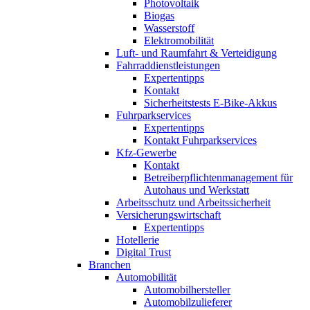
Photovoltaik
Biogas
Wasserstoff
Elektromobilität
Luft- und Raumfahrt & Verteidigung
Fahrraddienstleistungen
Expertentipps
Kontakt
Sicherheitstests E-Bike-Akkus
Fuhrparkservices
Expertentipps
Kontakt Fuhrparkservices
Kfz-Gewerbe
Kontakt
Betreiberpflichtenmanagement für
Autohaus und Werkstatt
Arbeitsschutz und Arbeitssicherheit
Versicherungswirtschaft
Expertentipps
Hotellerie
Digital Trust
Branchen
Automobilität
Automobilhersteller
Automobilzulieferer