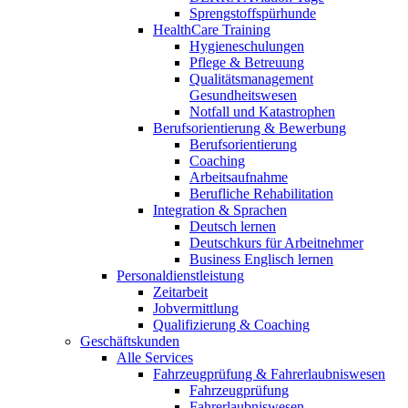
Sprengstoffspürhunde
HealthCare Training
Hygieneschulungen
Pflege & Betreuung
Qualitätsmanagement
Gesundheitswesen
Notfall und Katastrophen
Berufsorientierung & Bewerbung
Berufsorientierung
Coaching
Arbeitsaufnahme
Berufliche Rehabilitation
Integration & Sprachen
Deutsch lernen
Deutschkurs für Arbeitnehmer
Business Englisch lernen
Personaldienstleistung
Zeitarbeit
Jobvermittlung
Qualifizierung & Coaching
Geschäftskunden
Alle Services
Fahrzeugprüfung & Fahrerlaubniswesen
Fahrzeugprüfung
Fahrerlaubniswesen