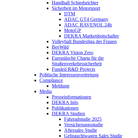
Handball Schiedsrichter
Sicherheit im Motorsport
DTM
ADAC GT4 Germany
ADAC RAVENOL 24h
MotoGP
DEKRA Markenbotschafter
Volleyball Bundesliga der Frauen
BeeWild
DEKRA Vision Zero
Europäische Charta für die
Straßenverkehrssicherheit
Funded R&D Projects
Politische Interessenvertretung
Compliance
Meldung
Media
Presseinformationen
DEKRA Info
Publikationen
DEKRA Studien
Fahrradstudie 2025
Versicherungsstudie
Aftersales Studie
Gebrauchtwagen Sales Studie