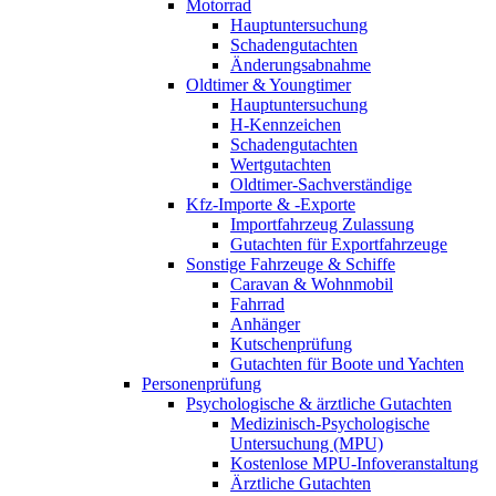
Motorrad
Hauptuntersuchung
Schadengutachten
Änderungsabnahme
Oldtimer & Youngtimer
Hauptuntersuchung
H-Kennzeichen
Schadengutachten
Wertgutachten
Oldtimer-Sachverständige
Kfz-Importe & -Exporte
Importfahrzeug Zulassung
Gutachten für Exportfahrzeuge
Sonstige Fahrzeuge & Schiffe
Caravan & Wohnmobil
Fahrrad
Anhänger
Kutschenprüfung
Gutachten für Boote und Yachten
Personenprüfung
Psychologische & ärztliche Gutachten
Medizinisch-Psychologische
Untersuchung (MPU)
Kostenlose MPU-Infoveranstaltung
Ärztliche Gutachten