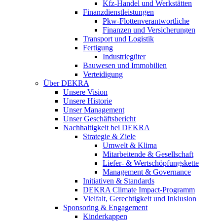
Kfz-Handel und Werkstätten
Finanzdienstleistungen
Pkw‑Flottenverantwortliche
Finanzen und Versicherungen
Transport und Logistik
Fertigung
Industriegüter
Bauwesen und Immobilien
Verteidigung
Über DEKRA
Unsere Vision
Unsere Historie
Unser Management
Unser Geschäftsbericht
Nachhaltigkeit bei DEKRA
Strategie & Ziele
Umwelt & Klima
Mitarbeitende & Gesellschaft
Liefer- & Wertschöpfungskette
Management & Governance
Initiativen & Standards
DEKRA Climate Impact-Programm
Vielfalt, Gerechtigkeit und Inklusion​
Sponsoring & Engagement
Kinderkappen