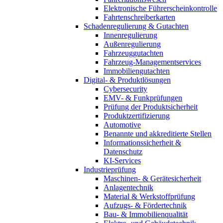
Elektronische Führerscheinkontrolle
Fahrtenschreiberkarten
Schadenregulierung & Gutachten
Innenregulierung
Außenregulierung
Fahrzeuggutachten
Fahrzeug-Managementservices
Immobiliengutachten
Digital- & Produktlösungen
Cybersecurity
EMV- & Funkprüfungen
Prüfung der Produktsicherheit
Produktzertifizierung
Automotive
Benannte und akkreditierte Stellen
Informationssicherheit &
Datenschutz
KI-Services
Industrieprüfung
Maschinen- & Gerätesicherheit
Anlagentechnik
Material & Werkstoffprüfung
Aufzugs- & Fördertechnik
Bau- & Immobilienqualität