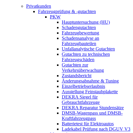
Privatkunden
Fahrzeugprüfung & -gutachten
PKW
Hauptuntersuchung (HU)
Schadengutachten
Fahrzeugbewertung
Schadensanalyse an
Fahrzeugbauteilen
Unfallanalytische Gutachten
Gutachten zu technischen
Fahrzeugschäden
Gutachten zur
Verkehrsüberwachung
Zustandsbericht
Änderungsabnahme & Tuning
Einzelbetriebserlaubnis
Ausstellung Feinstaubplakette
DEKRA Siegel für
Gebrauchtfahrzeuge
DEKRA Reparatur Stundensätze
DMSB-Wagenpass und DMSB-
Kraftfahrzeugpass
Batterietest für Elektroautos
Ladekabel Prüfung nach DGUV V3