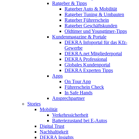
Ratgeber & Tipps
Ratgeber Auto & Mobilität
Ratgeber Tuning & Umbauten
Ratgeber Führerschein
Ratgeber Geschäftskunden
Oldtimer und Youngtimer-Tipps
Kundenmagazine & Portale
DEKRA Infoportal für das Kfz-
Gewerbe
DEKRA.net Mitgliederportal
DEKRA Professional
Globales Kundenportal
DEKRA Experten Tipps
Apps
On Tour App
Führerschein Check
In Safe Hands
Ansprechpartner
Stories
Mobilität
Verkehrssicherheit
Batteriezustand bei E-Autos
Digital Trust
Nachhaltigkeit
DEKRA Insights