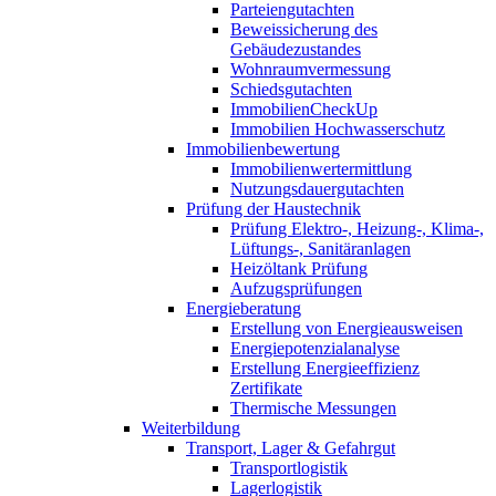
Parteiengutachten
Beweissicherung des
Gebäudezustandes
Wohnraumvermessung
Schiedsgutachten
ImmobilienCheckUp
Immobilien Hochwasserschutz
Immobilienbewertung
Immobilienwertermittlung
Nutzungsdauergutachten
Prüfung der Haustechnik
Prüfung Elektro-, Heizung-, Klima-,
Lüftungs-, Sanitäranlagen
Heizöltank Prüfung
Aufzugsprüfungen
Energieberatung
Erstellung von Energieausweisen
Energiepotenzialanalyse
Erstellung Energieeffizienz
Zertifikate
Thermische Messungen
Weiterbildung
Transport, Lager & Gefahrgut
Transportlogistik
Lagerlogistik