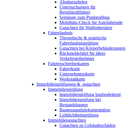
Abstinenzbeleg
Untersuchungen für
Berufskraftfahrer
Seminare zum Punkteabbau
Mobilitäts-Check für Autofahrende
Gutachten für Waffenbesitzer
Fahrerlaubnis
Theoretische & praktische
Fahrerlaubnisprüfung
Gutachten bei Körperbehinderungen
Rückmeldefahrt für ältere
Verkehrsteilnehmer
Fahrtenschreiberkarten
Fahrerkarte
Unternehmenskarte
Werkstattkarte
Immobilienprüfungen & -gutachten
Immobilienprüfung
Immobilienprüfung baubegleitend
Immobilienprüfung bei
Bestandsbauten
Bautenstandsdokumentation
Luftdichtheitsprüfung
Immobiliengutachten
Gutachten zu Gebäudeschäden