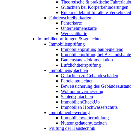
Theoretische & praktische Fahrerlaub
Gutachten bei Körperbehinderungen
Rückmeldefahrt für ältere Verkehrste
Fahrtenschreiberkarten
Fahrerkarte
Unternehmenskarte
Werkstattkarte
Immobilienprüfungen & -gutachten
Immobilienprüfung
Immobilienprüfung baubegleitend
Immobilienprüfung bei Bestandsbaut
Bautenstandsdokumentation
Luftdichtheitsprüfung
Immobiliengutachten
Gutachten zu Gebäudeschäden
Parteiengutachten
Beweissicherung des Gebäudezustan
Wohnraumvermessung
Schiedsgutachten
ImmobilienCheckUp
Immobilien Hochwasserschutz
Immobilienbewertung
Immobilienwertermittlung
Nutzungsdauergutachten
Prüfung der Haustechnik