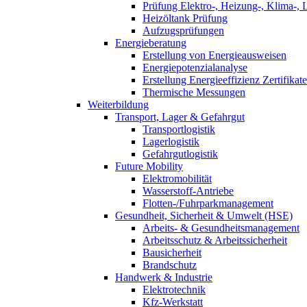
Prüfung Elektro-, Heizung-, Klima-, 
Heizöltank Prüfung
Aufzugsprüfungen
Energieberatung
Erstellung von Energieausweisen
Energiepotenzialanalyse
Erstellung Energieeffizienz Zertifikate
Thermische Messungen
Weiterbildung
Transport, Lager & Gefahrgut
Transportlogistik
Lagerlogistik
Gefahrgutlogistik
Future Mobility
Elektromobilität
Wasserstoff-Antriebe
Flotten-/Fuhrparkmanagement
Gesundheit, Sicherheit & Umwelt (HSE)
Arbeits- & Gesundheitsmanagement
Arbeitsschutz & Arbeitssicherheit
Bausicherheit
Brandschutz
Handwerk & Industrie
Elektrotechnik
Kfz-Werkstatt