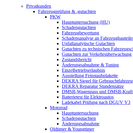
Privatkunden
Fahrzeugprüfung & -gutachten
PKW
Hauptuntersuchung (HU)
Schadengutachten
Fahrzeugbewertung
Schadensanalyse an Fahrzeugbauteile
Unfallanalytische Gutachten
Gutachten zu technischen Fahrzeugs
Gutachten zur Verkehrsüberwachung
Zustandsbericht
Änderungsabnahme & Tuning
Einzelbetriebserlaubnis
Ausstellung Feinstaubplakette
DEKRA Siegel für Gebrauchtfahrzeu
DEKRA Reparatur Stundensätze
DMSB-Wagenpass und DMSB-Kraftf
Batterietest für Elektroautos
Ladekabel Prüfung nach DGUV V3
Motorrad
Hauptuntersuchung
Schadengutachten
Änderungsabnahme
Oldtimer & Youngtimer