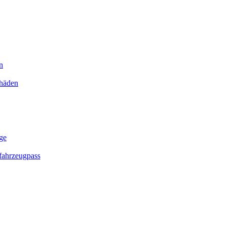
n
chäden
ge
ahrzeugpass