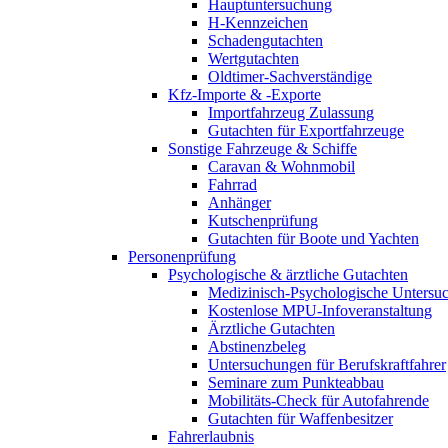
Hauptuntersuchung
H-Kennzeichen
Schadengutachten
Wertgutachten
Oldtimer-Sachverständige
Kfz-Importe & -Exporte
Importfahrzeug Zulassung
Gutachten für Exportfahrzeuge
Sonstige Fahrzeuge & Schiffe
Caravan & Wohnmobil
Fahrrad
Anhänger
Kutschenprüfung
Gutachten für Boote und Yachten
Personenprüfung
Psychologische & ärztliche Gutachten
Medizinisch-Psychologische Unters
Kostenlose MPU-Infoveranstaltung
Ärztliche Gutachten
Abstinenzbeleg
Untersuchungen für Berufskraftfahrer
Seminare zum Punkteabbau
Mobilitäts-Check für Autofahrende
Gutachten für Waffenbesitzer
Fahrerlaubnis