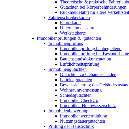
Theoretische & praktische Fahrerlaub
Gutachten bei Körperbehinderungen
Rückmeldefahrt für ältere Verkehrste
Fahrtenschreiberkarten
Fahrerkarte
Unternehmenskarte
Werkstattkarte
Immobilienprüfungen & -gutachten
Immobilienprüfung
Immobilienprüfung baubegleitend
Immobilienprüfung bei Bestandsbaut
Bautenstandsdokumentation
Luftdichtheitsprüfung
Immobiliengutachten
Gutachten zu Gebäudeschäden
Parteiengutachten
Beweissicherung des Gebäudezustan
Wohnraumvermessung
Schiedsgutachten
ImmobilienCheckUp
Immobilien Hochwasserschutz
Immobilienbewertung
Immobilienwertermittlung
Nutzungsdauergutachten
Prüfung der Haustechnik