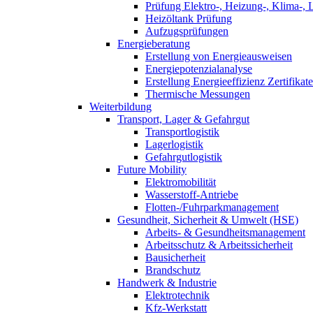
Prüfung Elektro-, Heizung-, Klima-, 
Heizöltank Prüfung
Aufzugsprüfungen
Energieberatung
Erstellung von Energieausweisen
Energiepotenzialanalyse
Erstellung Energieeffizienz Zertifikate
Thermische Messungen
Weiterbildung
Transport, Lager & Gefahrgut
Transportlogistik
Lagerlogistik
Gefahrgutlogistik
Future Mobility
Elektromobilität
Wasserstoff-Antriebe
Flotten-/Fuhrparkmanagement
Gesundheit, Sicherheit & Umwelt (HSE)
Arbeits- & Gesundheitsmanagement
Arbeitsschutz & Arbeitssicherheit
Bausicherheit
Brandschutz
Handwerk & Industrie
Elektrotechnik
Kfz-Werkstatt