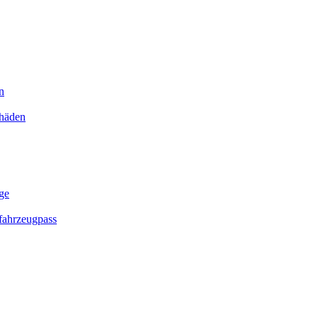
n
chäden
ge
ahrzeugpass