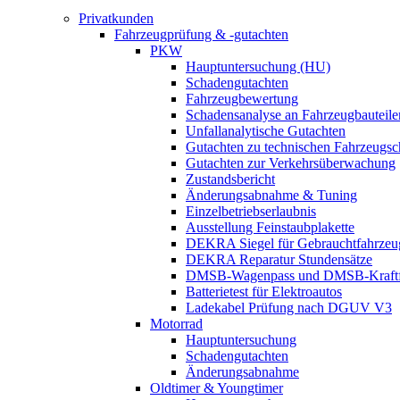
Privatkunden
Fahrzeugprüfung & -gutachten
PKW
Hauptuntersuchung (HU)
Schadengutachten
Fahrzeugbewertung
Schadensanalyse an Fahrzeugbauteile
Unfallanalytische Gutachten
Gutachten zu technischen Fahrzeugs
Gutachten zur Verkehrsüberwachung
Zustandsbericht
Änderungsabnahme & Tuning
Einzelbetriebserlaubnis
Ausstellung Feinstaubplakette
DEKRA Siegel für Gebrauchtfahrzeu
DEKRA Reparatur Stundensätze
DMSB-Wagenpass und DMSB-Kraftf
Batterietest für Elektroautos
Ladekabel Prüfung nach DGUV V3
Motorrad
Hauptuntersuchung
Schadengutachten
Änderungsabnahme
Oldtimer & Youngtimer