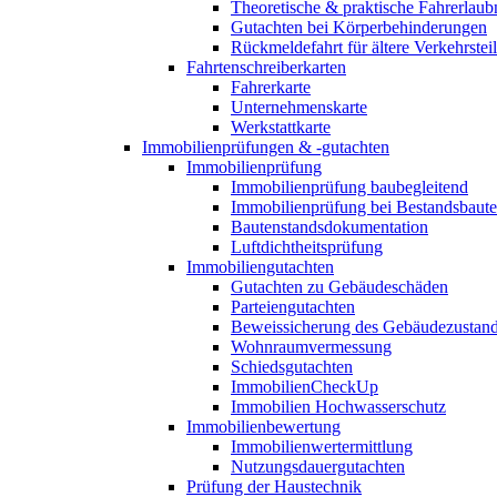
Theoretische & praktische Fahrerlaub
Gutachten bei Körperbehinderungen
Rückmeldefahrt für ältere Verkehrste
Fahrtenschreiberkarten
Fahrerkarte
Unternehmenskarte
Werkstattkarte
Immobilienprüfungen & -gutachten
Immobilienprüfung
Immobilienprüfung baubegleitend
Immobilienprüfung bei Bestandsbaut
Bautenstandsdokumentation
Luftdichtheitsprüfung
Immobiliengutachten
Gutachten zu Gebäudeschäden
Parteiengutachten
Beweissicherung des Gebäudezustan
Wohnraumvermessung
Schiedsgutachten
ImmobilienCheckUp
Immobilien Hochwasserschutz
Immobilienbewertung
Immobilienwertermittlung
Nutzungsdauergutachten
Prüfung der Haustechnik