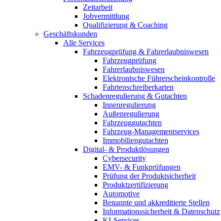
Zeitarbeit
Jobvermittlung
Qualifizierung & Coaching
Geschäftskunden
Alle Services
Fahrzeugprüfung & Fahrerlaubniswesen
Fahrzeugprüfung
Fahrerlaubniswesen
Elektronische Führerscheinkontrolle
Fahrtenschreiberkarten
Schadenregulierung & Gutachten
Innenregulierung
Außenregulierung
Fahrzeuggutachten
Fahrzeug-Managementservices
Immobiliengutachten
Digital- & Produktlösungen
Cybersecurity
EMV- & Funkprüfungen
Prüfung der Produktsicherheit
Produktzertifizierung
Automotive
Benannte und akkreditierte Stellen
Informationssicherheit & Datenschutz
KI-Services