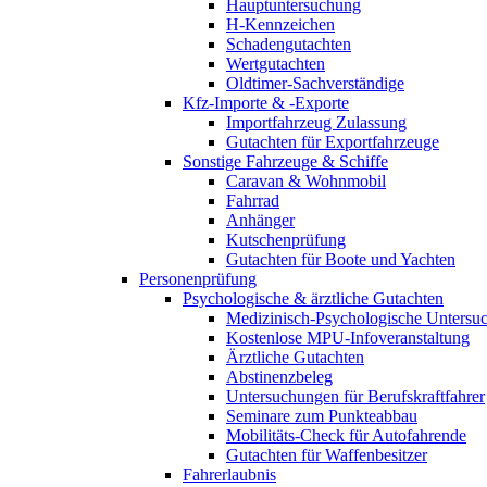
Hauptuntersuchung
H-Kennzeichen
Schadengutachten
Wertgutachten
Oldtimer-Sachverständige
Kfz-Importe & -Exporte
Importfahrzeug Zulassung
Gutachten für Exportfahrzeuge
Sonstige Fahrzeuge & Schiffe
Caravan & Wohnmobil
Fahrrad
Anhänger
Kutschenprüfung
Gutachten für Boote und Yachten
Personenprüfung
Psychologische & ärztliche Gutachten
Medizinisch-Psychologische Unters
Kostenlose MPU-Infoveranstaltung
Ärztliche Gutachten
Abstinenzbeleg
Untersuchungen für Berufskraftfahrer
Seminare zum Punkteabbau
Mobilitäts-Check für Autofahrende
Gutachten für Waffenbesitzer
Fahrerlaubnis