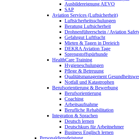
Ausbildereignung AEVO
SAP
Aviation Services (Luftsicherheit)
Luftsicherheitsschulungen
Beratung Luftsicherheit
Drohnenführerschein / Aviation Safet
Gefahrgut Luftfracht
Mieten & Tagen in Dreieich
DEKRA Aviation Tage
Sprengstoffspürhunde
HealthCare Training
Hygieneschulungen
Pflege & Betreuung
Qualitätsmanagement Gesundheitswe
Notfall und Katastrophen
Berufsorientierung & Bewerbung
Berufsorientierung
Coaching
Arbeitsaufnahme
Berufliche Rehabilitation
Integration & Sprachen
Deutsch lernen
Deutschkurs für Arbeitnehmer
Business Englisch lernen
Personaldienstleistung