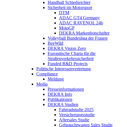
Handball Schiedsrichter
Sicherheit im Motorsport
DTM
ADAC GT4 Germany
ADAC RAVENOL 24h
MotoGP
DEKRA Markenbotschafter
Volleyball Bundesliga der Frauen
BeeWild
DEKRA Vision Zero
Europäische Charta für die
Straßenverkehrssicherheit
Funded R&D Projects
Politische Interessenvertretung
Compliance
Meldung
Media
Presseinformationen
DEKRA Info
Publikationen
DEKRA Studien
Fahrradstudie 2025
Versicherungsstudie
Aftersales Studie
Gebrauchtwagen Sales Studie