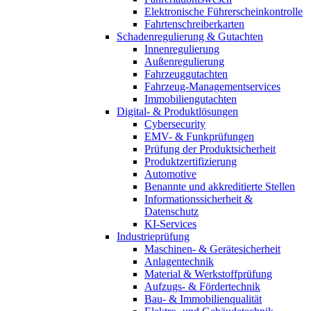
Elektronische Führerscheinkontrolle
Fahrtenschreiberkarten
Schadenregulierung & Gutachten
Innenregulierung
Außenregulierung
Fahrzeuggutachten
Fahrzeug-Managementservices
Immobiliengutachten
Digital- & Produktlösungen
Cybersecurity
EMV- & Funkprüfungen
Prüfung der Produktsicherheit
Produktzertifizierung
Automotive
Benannte und akkreditierte Stellen
Informationssicherheit &
Datenschutz
KI-Services
Industrieprüfung
Maschinen- & Gerätesicherheit
Anlagentechnik
Material & Werkstoffprüfung
Aufzugs- & Fördertechnik
Bau- & Immobilienqualität