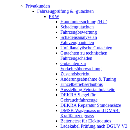
Privatkunden
Fahrzeugprüfung & -gutachten
PKW
Hauptuntersuchung (HU)
Schadengutachten
Fahrzeugbewertung
Schadensanalyse an
Fahrzeugbauteilen
Unfallanalytische Gutachten
Gutachten zu technischen
Fahrzeugschäden
Gutachten zur
Verkehrsüberwachung
Zustandsbericht
Änderungsabnahme & Tuning
Einzelbetriebserlaubnis
Ausstellung Feinstaubplakette
DEKRA Siegel für
Gebrauchtfahrzeuge
DEKRA Reparatur Stundensätze
DMSB-Wagenpass und DMSB-
Kraftfahrzeugpass
Batterietest für Elektroautos
Ladekabel Prüfung nach DGUV V3