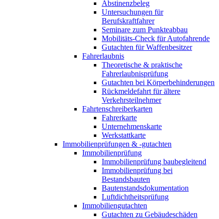
Abstinenzbeleg
Untersuchungen für
Berufskraftfahrer
Seminare zum Punkteabbau
Mobilitäts-Check für Autofahrende
Gutachten für Waffenbesitzer
Fahrerlaubnis
Theoretische & praktische
Fahrerlaubnisprüfung
Gutachten bei Körperbehinderungen
Rückmeldefahrt für ältere
Verkehrsteilnehmer
Fahrtenschreiberkarten
Fahrerkarte
Unternehmenskarte
Werkstattkarte
Immobilienprüfungen & -gutachten
Immobilienprüfung
Immobilienprüfung baubegleitend
Immobilienprüfung bei
Bestandsbauten
Bautenstandsdokumentation
Luftdichtheitsprüfung
Immobiliengutachten
Gutachten zu Gebäudeschäden