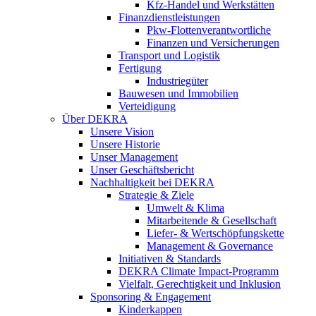
Kfz-Handel und Werkstätten
Finanzdienstleistungen
Pkw‑Flottenverantwortliche
Finanzen und Versicherungen
Transport und Logistik
Fertigung
Industriegüter
Bauwesen und Immobilien
Verteidigung
Über DEKRA
Unsere Vision
Unsere Historie
Unser Management
Unser Geschäftsbericht
Nachhaltigkeit bei DEKRA
Strategie & Ziele
Umwelt & Klima
Mitarbeitende & Gesellschaft
Liefer- & Wertschöpfungskette
Management & Governance
Initiativen & Standards
DEKRA Climate Impact-Programm
Vielfalt, Gerechtigkeit und Inklusion​
Sponsoring & Engagement
Kinderkappen