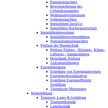
Parteiengutachten
Beweissicherung des
Gebäudezustandes
Wohnraumvermessung
Schiedsgutachten
ImmobilienCheckUp
Immobilien Hochwasserschutz
Immobilienbewertung
Immobilienwertermittlung
Nutzungsdauergutachten
Prüfung der Haustechnik
Prüfung Elektro-, Heizung-, Klima-,
Lüftungs-, Sanitäranlagen
Heizöltank Prüfung
Aufzugsprüfungen
Energieberatung
Erstellung von Energieausweisen
Energiepotenzialanalyse
Erstellung Energieeffizienz
Zertifikate
Thermische Messungen
Weiterbildung
Transport, Lager & Gefahrgut
Transportlogistik
Lagerlogistik