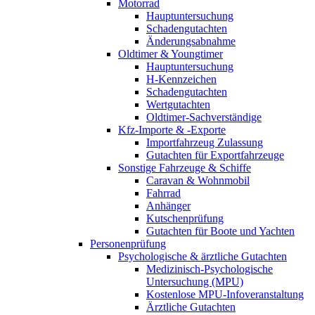
Motorrad
Hauptuntersuchung
Schadengutachten
Änderungsabnahme
Oldtimer & Youngtimer
Hauptuntersuchung
H-Kennzeichen
Schadengutachten
Wertgutachten
Oldtimer-Sachverständige
Kfz-Importe & -Exporte
Importfahrzeug Zulassung
Gutachten für Exportfahrzeuge
Sonstige Fahrzeuge & Schiffe
Caravan & Wohnmobil
Fahrrad
Anhänger
Kutschenprüfung
Gutachten für Boote und Yachten
Personenprüfung
Psychologische & ärztliche Gutachten
Medizinisch-Psychologische
Untersuchung (MPU)
Kostenlose MPU-Infoveranstaltung
Ärztliche Gutachten