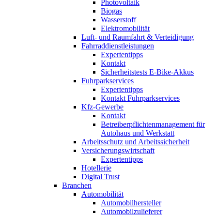
Photovoltaik
Biogas
Wasserstoff
Elektromobilität
Luft- und Raumfahrt & Verteidigung
Fahrraddienstleistungen
Expertentipps
Kontakt
Sicherheitstests E-Bike-Akkus
Fuhrparkservices
Expertentipps
Kontakt Fuhrparkservices
Kfz-Gewerbe
Kontakt
Betreiberpflichtenmanagement für
Autohaus und Werkstatt
Arbeitsschutz und Arbeitssicherheit
Versicherungswirtschaft
Expertentipps
Hotellerie
Digital Trust
Branchen
Automobilität
Automobilhersteller
Automobilzulieferer