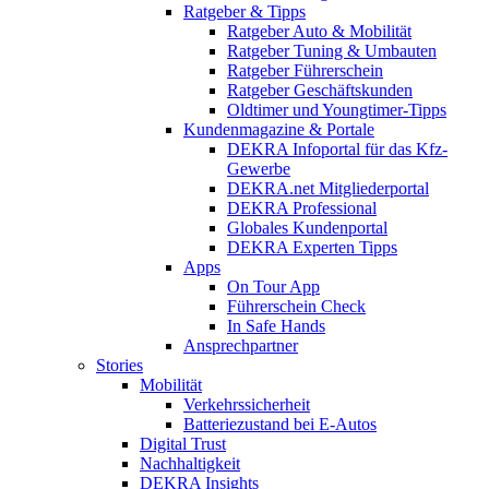
Ratgeber & Tipps
Ratgeber Auto & Mobilität
Ratgeber Tuning & Umbauten
Ratgeber Führerschein
Ratgeber Geschäftskunden
Oldtimer und Youngtimer-Tipps
Kundenmagazine & Portale
DEKRA Infoportal für das Kfz-
Gewerbe
DEKRA.net Mitgliederportal
DEKRA Professional
Globales Kundenportal
DEKRA Experten Tipps
Apps
On Tour App
Führerschein Check
In Safe Hands
Ansprechpartner
Stories
Mobilität
Verkehrssicherheit
Batteriezustand bei E-Autos
Digital Trust
Nachhaltigkeit
DEKRA Insights