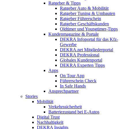
Ratgeber & Tipps
Ratgeber Auto & Mobilität
Ratgeber Tuning & Umbauten
Ratgeber Führerschein
Ratgeber Geschäftskunden
Oldtimer und Youngtimer-Tipps
Kundenmagazine & Portale
DEKRA Infoportal für das Kfz-
Gewerbe
DEKRA.net Mitgliederportal
DEKRA Professional
Globales Kundenportal
DEKRA Experten Tipps
Apps
On Tour App
Führerschein Check
In Safe Hands
Ansprechpartner
Stories
Mobilität
Verkehrssicherheit
Batteriezustand bei E-Autos
Digital Trust
Nachhaltigkeit
DEKRA Insights