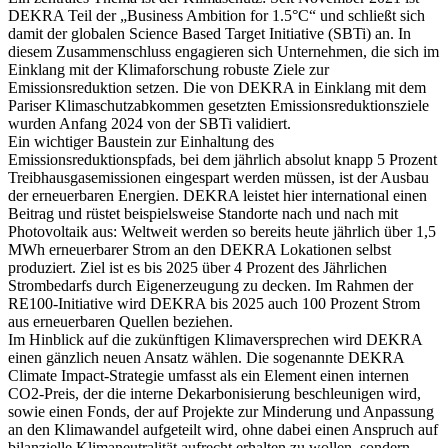
DEKRA Teil der „Business Ambition for 1.5°C“ und schließt sich
damit der globalen Science Based Target Initiative (SBTi) an. In
diesem Zusammenschluss engagieren sich Unternehmen, die sich im
Einklang mit der Klimaforschung robuste Ziele zur
Emissionsreduktion setzen. Die von DEKRA in Einklang mit dem
Pariser Klimaschutzabkommen gesetzten Emissionsreduktionsziele
wurden Anfang 2024 von der SBTi validiert.
Ein wichtiger Baustein zur Einhaltung des
Emissionsreduktionspfads, bei dem jährlich absolut knapp 5 Prozent
Treibhausgasemissionen eingespart werden müssen, ist der Ausbau
der erneuerbaren Energien. DEKRA leistet hier international einen
Beitrag und rüstet beispielsweise Standorte nach und nach mit
Photovoltaik aus: Weltweit werden so bereits heute jährlich über 1,5
MWh erneuerbarer Strom an den DEKRA Lokationen selbst
produziert. Ziel ist es bis 2025 über 4 Prozent des Jährlichen
Strombedarfs durch Eigenerzeugung zu decken. Im Rahmen der
RE100-Initiative wird DEKRA bis 2025 auch 100 Prozent Strom
aus erneuerbaren Quellen beziehen.
Im Hinblick auf die zukünftigen Klimaversprechen wird DEKRA
einen gänzlich neuen Ansatz wählen. Die sogenannte DEKRA
Climate Impact-Strategie umfasst als ein Element einen internen
CO2-Preis, der die interne Dekarbonisierung beschleunigen wird,
sowie einen Fonds, der auf Projekte zur Minderung und Anpassung
an den Klimawandel aufgeteilt wird, ohne dabei einen Anspruch auf
bilanzielle Klimaneutralität aufrecht erhalten zu wollen, sondern