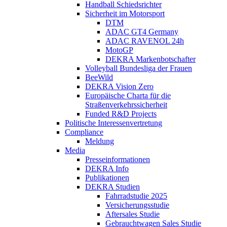
Handball Schiedsrichter
Sicherheit im Motorsport
DTM
ADAC GT4 Germany
ADAC RAVENOL 24h
MotoGP
DEKRA Markenbotschafter
Volleyball Bundesliga der Frauen
BeeWild
DEKRA Vision Zero
Europäische Charta für die
Straßenverkehrssicherheit
Funded R&D Projects
Politische Interessenvertretung
Compliance
Meldung
Media
Presseinformationen
DEKRA Info
Publikationen
DEKRA Studien
Fahrradstudie 2025
Versicherungsstudie
Aftersales Studie
Gebrauchtwagen Sales Studie