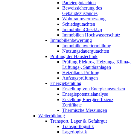
Parteiengutachten
Beweissicherung des
Gebäudezustandes
Wohnraumvermessung
Schiedsgutachten
ImmobilienCheckUp
Immobilien Hochwasserschutz
Immobilienbewertung
Immobilienwertermittlung
Nutzungsdauergutachten
Prüfung der Haustechnik
Prüfung Elektro-, Heizung-, Klima-,
Lüftungs-, Sanitäranlagen
Heizöltank Prüfung
Aufzugsprüfungen
Energieberatung
Erstellung von Energieausweisen
Energiepotenzialanalyse
Erstellung Energieeffizienz
Zertifikate
Thermische Messungen
Weiterbildung
Transport, Lager & Gefahrgut
Transportlogistik
Lagerlogistik