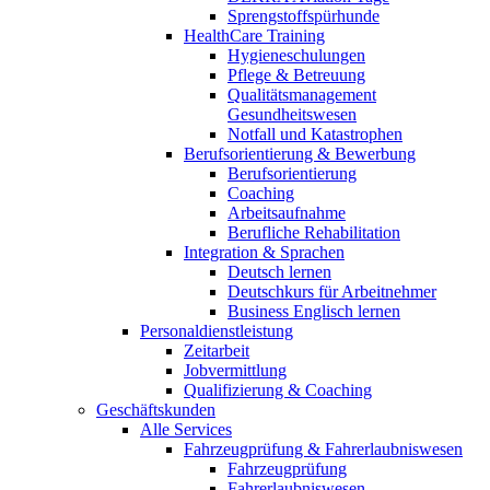
Sprengstoffspürhunde
HealthCare Training
Hygieneschulungen
Pflege & Betreuung
Qualitätsmanagement
Gesundheitswesen
Notfall und Katastrophen
Berufsorientierung & Bewerbung
Berufsorientierung
Coaching
Arbeitsaufnahme
Berufliche Rehabilitation
Integration & Sprachen
Deutsch lernen
Deutschkurs für Arbeitnehmer
Business Englisch lernen
Personaldienstleistung
Zeitarbeit
Jobvermittlung
Qualifizierung & Coaching
Geschäftskunden
Alle Services
Fahrzeugprüfung & Fahrerlaubniswesen
Fahrzeugprüfung
Fahrerlaubniswesen