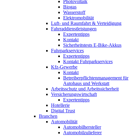
Photovoltaik
Biogas
Wasserstoff
Elektromobilität
Luft- und Raumfahrt & Verteidigung
Fahrraddienstleistungen
Expertentipps
Kontakt
Sicherheitstests E-Bike-Akkus
Fuhrparkservices
Expertentipps
Kontakt Fuhrparkservices
Kfz-Gewerbe
Kontakt
Betreiberpflichtenmanagement für
Autohaus und Werkstatt
Arbeitsschutz und Arbeitssicherheit
Versicherungswirtschaft
Expertentipps
Hotellerie
Digital Trust
Branchen
Automobilität
Automobilhersteller
Automobilzulieferer