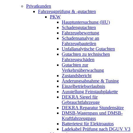
Privatkunden
Fahrzeugprüfung & -gutachten
PKW
Hauptuntersuchung (HU)
Schadengutachten
Fahrzeugbewertung
Schadensanalyse an
Fahrzeugbauteilen
Unfallanalytische Gutachten
Gutachten zu technischen
Fahrzeugschäden
Gutachten zur
Verkehrsüberwachung
Zustandsbericht
Änderungsabnahme & Tuning
Einzelbetriebserlaubnis
Ausstellung Feinstaubplakette
DEKRA Siegel für
Gebrauchtfahrzeuge
DEKRA Reparatur Stundensätze
DMSB-Wagenpass und DMSB-
Kraftfahrzeugpass
Batterietest für Elektroautos
Ladekabel Prüfung nach DGUV V3