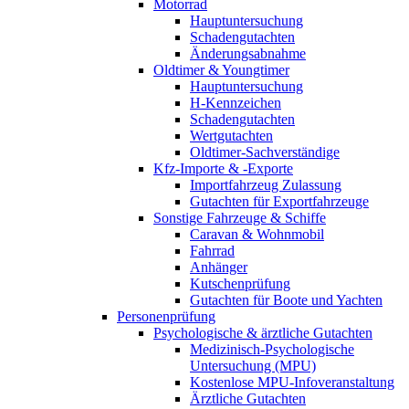
Motorrad
Hauptuntersuchung
Schadengutachten
Änderungsabnahme
Oldtimer & Youngtimer
Hauptuntersuchung
H-Kennzeichen
Schadengutachten
Wertgutachten
Oldtimer-Sachverständige
Kfz-Importe & -Exporte
Importfahrzeug Zulassung
Gutachten für Exportfahrzeuge
Sonstige Fahrzeuge & Schiffe
Caravan & Wohnmobil
Fahrrad
Anhänger
Kutschenprüfung
Gutachten für Boote und Yachten
Personenprüfung
Psychologische & ärztliche Gutachten
Medizinisch-Psychologische
Untersuchung (MPU)
Kostenlose MPU-Infoveranstaltung
Ärztliche Gutachten