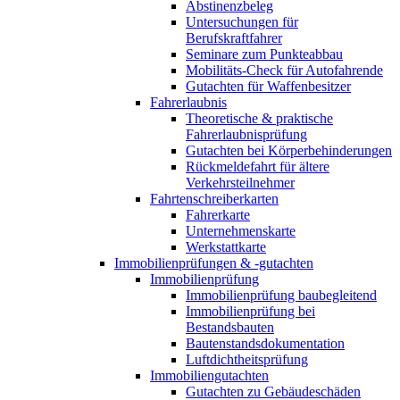
Abstinenzbeleg
Untersuchungen für
Berufskraftfahrer
Seminare zum Punkteabbau
Mobilitäts-Check für Autofahrende
Gutachten für Waffenbesitzer
Fahrerlaubnis
Theoretische & praktische
Fahrerlaubnisprüfung
Gutachten bei Körperbehinderungen
Rückmeldefahrt für ältere
Verkehrsteilnehmer
Fahrtenschreiberkarten
Fahrerkarte
Unternehmenskarte
Werkstattkarte
Immobilienprüfungen & -gutachten
Immobilienprüfung
Immobilienprüfung baubegleitend
Immobilienprüfung bei
Bestandsbauten
Bautenstandsdokumentation
Luftdichtheitsprüfung
Immobiliengutachten
Gutachten zu Gebäudeschäden