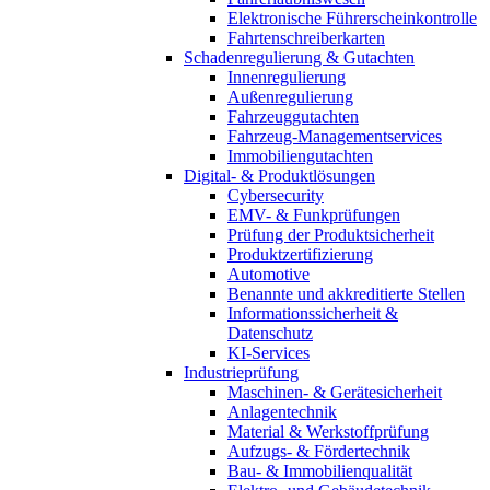
Elektronische Führerscheinkontrolle
Fahrtenschreiberkarten
Schadenregulierung & Gutachten
Innenregulierung
Außenregulierung
Fahrzeuggutachten
Fahrzeug-Managementservices
Immobiliengutachten
Digital- & Produktlösungen
Cybersecurity
EMV- & Funkprüfungen
Prüfung der Produktsicherheit
Produktzertifizierung
Automotive
Benannte und akkreditierte Stellen
Informationssicherheit &
Datenschutz
KI-Services
Industrieprüfung
Maschinen- & Gerätesicherheit
Anlagentechnik
Material & Werkstoffprüfung
Aufzugs- & Fördertechnik
Bau- & Immobilienqualität