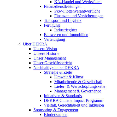
Kfz-Handel und Werkstätten
Finanzdienstleistungen
Pkw‑Flottenverantwortliche
Finanzen und Versicherungen
Transport und Logistik
Fertigung
Industriegüter
Bauwesen und Immobilien
Verteidigung
Über DEKRA
Unsere Vision
Unsere Historie
Unser Management
Unser Geschäftsbericht
Nachhaltigkeit bei DEKRA
Strategie & Ziele
Umwelt & Klima
Mitarbeitende & Gesellschaft
Liefer- & Wertschöpfungskette
Management & Governance
Initiativen & Standards
DEKRA Climate Impact-Programm
Vielfalt, Gerechtigkeit und Inklusion​
Sponsoring & Engagement
Kinderkappen