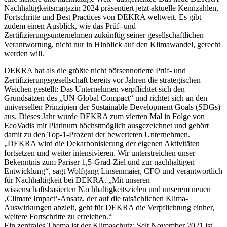
Nachhaltigkeitsmagazin 2024 präsentiert jetzt aktuelle Kennzahlen,
Fortschritte und Best Practices von DEKRA weltweit. Es gibt
zudem einen Ausblick, wie das Prüf- und
Zertifizierungsunternehmen zukünftig seiner gesellschaftlichen
Verantwortung, nicht nur in Hinblick auf den Klimawandel, gerecht
werden will.
DEKRA hat als die größte nicht börsennotierte Prüf- und
Zertifizierungsgesellschaft bereits vor Jahren die strategischen
Weichen gestellt: Das Unternehmen verpflichtet sich den
Grundsätzen des „UN Global Compact“ und richtet sich an den
universellen Prinzipien der Sustainable Development Goals (SDGs)
aus. Dieses Jahr wurde DEKRA zum vierten Mal in Folge von
EcoVadis mit Platinum höchstmöglich ausgezeichnet und gehört
damit zu den Top-1-Prozent der bewerteten Unternehmen.
„DEKRA wird die Dekarbonisierung der eigenen Aktivitäten
fortsetzen und weiter intensivieren. Wir unterstreichen unser
Bekenntnis zum Pariser 1,5-Grad-Ziel und zur nachhaltigen
Entwicklung“, sagt Wolfgang Linsenmaier, CFO und verantwortlich
für Nachhaltigkeit bei DEKRA. „Mit unseren
wissenschaftsbasierten Nachhaltigkeitszielen und unserem neuen
‚Climate Impact‘-Ansatz, der auf die tatsächlichen Klima-
Auswirkungen abzielt, geht für DEKRA die Verpflichtung einher,
weitere Fortschritte zu erreichen.“
Ein zentrales Thema ist der Klimaschutz: Seit November 2021 ist