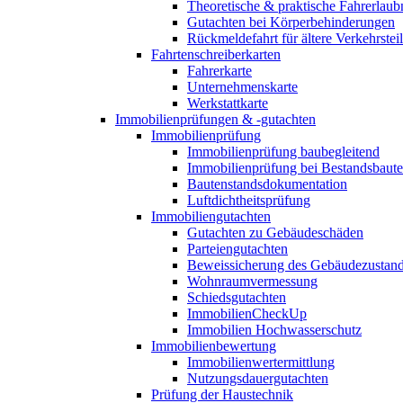
Theoretische & praktische Fahrerlaub
Gutachten bei Körperbehinderungen
Rückmeldefahrt für ältere Verkehrste
Fahrtenschreiberkarten
Fahrerkarte
Unternehmenskarte
Werkstattkarte
Immobilienprüfungen & -gutachten
Immobilienprüfung
Immobilienprüfung baubegleitend
Immobilienprüfung bei Bestandsbaut
Bautenstandsdokumentation
Luftdichtheitsprüfung
Immobiliengutachten
Gutachten zu Gebäudeschäden
Parteiengutachten
Beweissicherung des Gebäudezustan
Wohnraumvermessung
Schiedsgutachten
ImmobilienCheckUp
Immobilien Hochwasserschutz
Immobilienbewertung
Immobilienwertermittlung
Nutzungsdauergutachten
Prüfung der Haustechnik