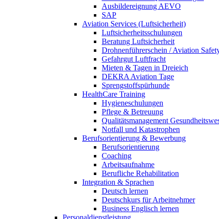
Ausbildereignung AEVO
SAP
Aviation Services (Luftsicherheit)
Luftsicherheitsschulungen
Beratung Luftsicherheit
Drohnenführerschein / Aviation Safet
Gefahrgut Luftfracht
Mieten & Tagen in Dreieich
DEKRA Aviation Tage
Sprengstoffspürhunde
HealthCare Training
Hygieneschulungen
Pflege & Betreuung
Qualitätsmanagement Gesundheitswe
Notfall und Katastrophen
Berufsorientierung & Bewerbung
Berufsorientierung
Coaching
Arbeitsaufnahme
Berufliche Rehabilitation
Integration & Sprachen
Deutsch lernen
Deutschkurs für Arbeitnehmer
Business Englisch lernen
Personaldienstleistung