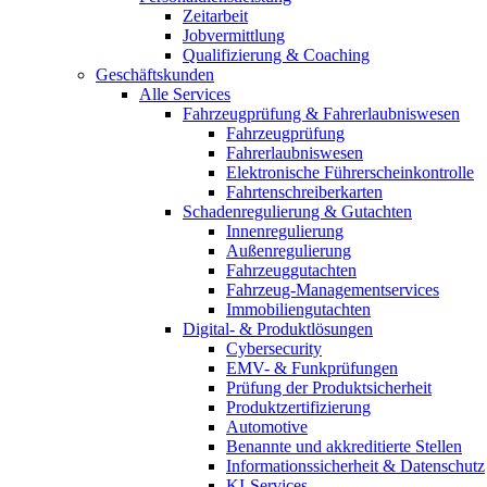
Zeitarbeit
Jobvermittlung
Qualifizierung & Coaching
Geschäftskunden
Alle Services
Fahrzeugprüfung & Fahrerlaubniswesen
Fahrzeugprüfung
Fahrerlaubniswesen
Elektronische Führerscheinkontrolle
Fahrtenschreiberkarten
Schadenregulierung & Gutachten
Innenregulierung
Außenregulierung
Fahrzeuggutachten
Fahrzeug-Managementservices
Immobiliengutachten
Digital- & Produktlösungen
Cybersecurity
EMV- & Funkprüfungen
Prüfung der Produktsicherheit
Produktzertifizierung
Automotive
Benannte und akkreditierte Stellen
Informationssicherheit & Datenschutz
KI-Services