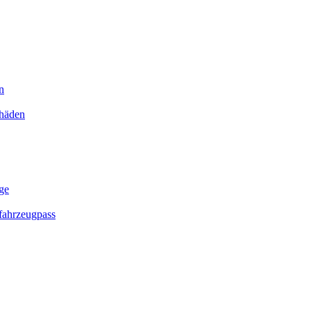
n
chäden
ge
ahrzeugpass