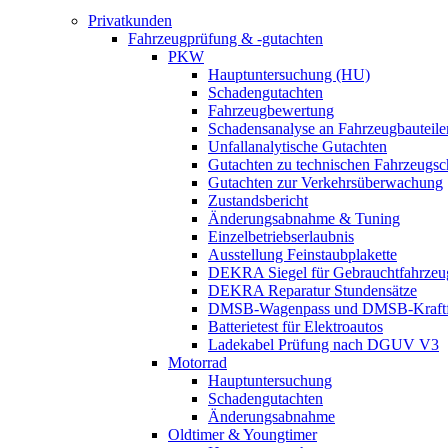
Privatkunden
Fahrzeugprüfung & -gutachten
PKW
Hauptuntersuchung (HU)
Schadengutachten
Fahrzeugbewertung
Schadensanalyse an Fahrzeugbauteile
Unfallanalytische Gutachten
Gutachten zu technischen Fahrzeugs
Gutachten zur Verkehrsüberwachung
Zustandsbericht
Änderungsabnahme & Tuning
Einzelbetriebserlaubnis
Ausstellung Feinstaubplakette
DEKRA Siegel für Gebrauchtfahrzeu
DEKRA Reparatur Stundensätze
DMSB-Wagenpass und DMSB-Kraftf
Batterietest für Elektroautos
Ladekabel Prüfung nach DGUV V3
Motorrad
Hauptuntersuchung
Schadengutachten
Änderungsabnahme
Oldtimer & Youngtimer