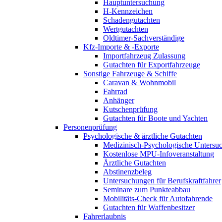
Hauptuntersuchung
H-Kennzeichen
Schadengutachten
Wertgutachten
Oldtimer-Sachverständige
Kfz-Importe & -Exporte
Importfahrzeug Zulassung
Gutachten für Exportfahrzeuge
Sonstige Fahrzeuge & Schiffe
Caravan & Wohnmobil
Fahrrad
Anhänger
Kutschenprüfung
Gutachten für Boote und Yachten
Personenprüfung
Psychologische & ärztliche Gutachten
Medizinisch-Psychologische Unters
Kostenlose MPU-Infoveranstaltung
Ärztliche Gutachten
Abstinenzbeleg
Untersuchungen für Berufskraftfahrer
Seminare zum Punkteabbau
Mobilitäts-Check für Autofahrende
Gutachten für Waffenbesitzer
Fahrerlaubnis