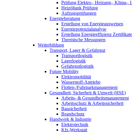
Prüfung Elektro-, Heizung-, Klima-, 
Heizöltank Prüfung
Aufzugsprüfungen
Energieberatung
Erstellung von Energieausweisen
Energiepotenzialanalyse
Erstellung Energieeffizienz Zertifikate
Thermische Messungen
Weiterbildung
Transport, Lager & Gefahrgut
Transportlogistik
Lagerlogistik
Gefahrgutlogistik
Future Mobility
Elektromobilität
Wasserstoff-Antriebe
Flotten-/Fuhrparkmanagement
Gesundheit, Sicherheit & Umwelt (HSE)
Arbeits- & Gesundheitsmanagement
Arbeitsschutz & Arbeitssicherheit
Bausicherheit
Brandschutz
Handwerk & Industrie
Elektrotechnik
Kfz-Werkstatt