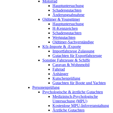
Motorrad
Hauptuntersuchung
Schadengutachten
Änderungsabnahme
Oldtimer & Youngtimer
Hauptuntersuchung
H-Kennzeichen
Schadengutachten
Wertgutachten
Oldtimer-Sachverständige
Kfz-Importe & -Exporte
Importfahrzeug Zulassung
Gutachten für Exportfahrzeuge
Sonstige Fahrzeuge & Schiffe
Caravan & Wohnmobil
Fahrrad
Anhänger
Kutschenprüfung
Gutachten für Boote und Yachten
Personenprüfung
Psychologische & ärztliche Gutachten
Medizinisch-Psychologische
Untersuchung (MPU)
Kostenlose MPU-Infoveranstaltung
Ärztliche Gutachten