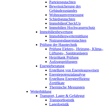
Parteiengutachten
Beweissicherung des
Gebäudezustandes
Wohnraumvermessung
Schiedsgutachten
ImmobilienCheckUp
Immobilien Hochwasserschutz
Immobilienbewertung
Immobilienwertermittlung
Nutzungsdauergutachten
Prüfung der Haustechnik
Prüfung Elektro-, Heizung-, Klima-,
Lüftungs-, Sanitäranlagen
Heizöltank Prüfung
Aufzugsprüfungen
Energieberatung
Erstellung von Energieausweisen
Energiepotenzialanalyse
Erstellung Energieeffizienz
Zertifikate
Thermische Messungen
Weiterbildung
Transport, Lager & Gefahrgut
Transportlogistik
Lagerlogistik