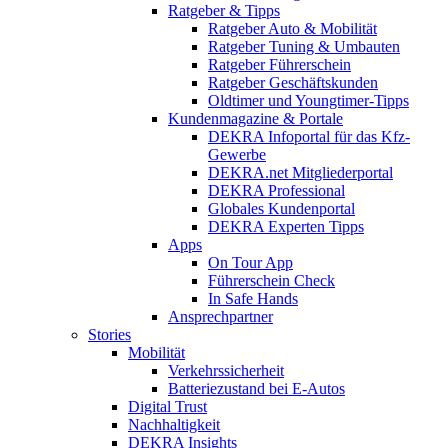
Ratgeber & Tipps
Ratgeber Auto & Mobilität
Ratgeber Tuning & Umbauten
Ratgeber Führerschein
Ratgeber Geschäftskunden
Oldtimer und Youngtimer-Tipps
Kundenmagazine & Portale
DEKRA Infoportal für das Kfz-
Gewerbe
DEKRA.net Mitgliederportal
DEKRA Professional
Globales Kundenportal
DEKRA Experten Tipps
Apps
On Tour App
Führerschein Check
In Safe Hands
Ansprechpartner
Stories
Mobilität
Verkehrssicherheit
Batteriezustand bei E-Autos
Digital Trust
Nachhaltigkeit
DEKRA Insights