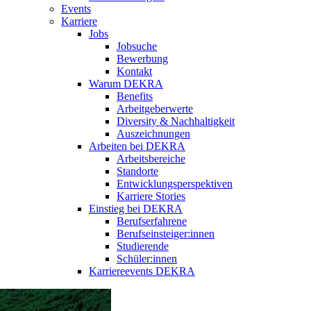
Events
Karriere
Jobs
Jobsuche
Bewerbung
Kontakt
Warum DEKRA
Benefits
Arbeitgeberwerte
Diversity & Nachhaltigkeit
Auszeichnungen
Arbeiten bei DEKRA
Arbeitsbereiche
Standorte
Entwicklungsperspektiven
Karriere Stories
Einstieg bei DEKRA
Berufserfahrene
Berufseinsteiger:innen
Studierende
Schüler:innen
Karriereevents DEKRA