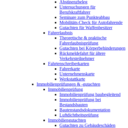
Abstinenzbeleg
Untersuchungen für
Berufskraftfahrer
Seminare zum Punkteabbau
Mobilitäts-Check für Autofahrende
Gutachten für Waffenbesitzer
Fahrerlaubnis
Theoretische & praktische
Fahrerlaubnisprüfung
Gutachten bei Körperbehinderungen
Rückmeldefahrt für ältere
Verkehrsteilnehmer
Fahrtenschreiberkarten
Fahrerkarte
Unternehmenskarte
Werkstattkarte
Immobilienprüfungen & -gutachten
Immobilienprüfung
Immobilienprüfung baubegleitend
Immobilienprüfung bei
Bestandsbauten
Bautenstandsdokumentation
Luftdichtheitsprüfung
Immobiliengutachten
Gutachten zu Gebäudeschäden