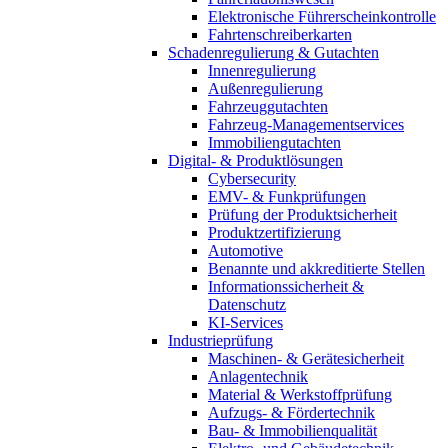
Elektronische Führerscheinkontrolle
Fahrtenschreiberkarten
Schadenregulierung & Gutachten
Innenregulierung
Außenregulierung
Fahrzeuggutachten
Fahrzeug-Managementservices
Immobiliengutachten
Digital- & Produktlösungen
Cybersecurity
EMV- & Funkprüfungen
Prüfung der Produktsicherheit
Produktzertifizierung
Automotive
Benannte und akkreditierte Stellen
Informationssicherheit &
Datenschutz
KI-Services
Industrieprüfung
Maschinen- & Gerätesicherheit
Anlagentechnik
Material & Werkstoffprüfung
Aufzugs- & Fördertechnik
Bau- & Immobilienqualität