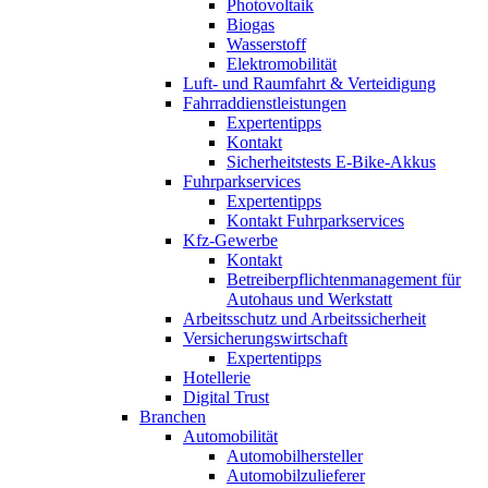
Photovoltaik
Biogas
Wasserstoff
Elektromobilität
Luft- und Raumfahrt & Verteidigung
Fahrraddienstleistungen
Expertentipps
Kontakt
Sicherheitstests E-Bike-Akkus
Fuhrparkservices
Expertentipps
Kontakt Fuhrparkservices
Kfz-Gewerbe
Kontakt
Betreiberpflichtenmanagement für
Autohaus und Werkstatt
Arbeitsschutz und Arbeitssicherheit
Versicherungswirtschaft
Expertentipps
Hotellerie
Digital Trust
Branchen
Automobilität
Automobilhersteller
Automobilzulieferer