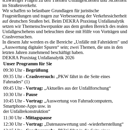
schwieriger Fragen zu den Themen Unfallgeschehen und Sicherheit
im Straßenverkehr.
Wir schaffen so belastbare Grundlagen für juristische
Fragestellungen und tragen zur Verbesserung der Verkehrssicherheit
auf deutschen Straßen bei. Beim DEKRA Praxistag Unfallanalytik
setzen wir Themenschwerpunkte aus dem großen Bereich des realen
Unfallgeschehens und beleuchten diese mit Hilfe von Vorträgen und
Crashversuchen.
In diesem Jahr werden es die Bereiche „Unfälle mit Fahrrädern" und
„Auswertung digitaler Spuren“ sein; zwei Themen, die uns in den
letzten Jahren zunehmend beschäftigt haben.
DEKRA Praxistag Unfallanalytik 2026
Unser Programm für Sie
09:30 Uhr -
Begrüßung
09:35 Uhr -
Crashversuch:
„PKW fährt in die Seite eines
Fahrrades“ (1)
09:45 Uhr -
Vortrag:
„Aktuelles aus der Unfallforschung“
10:30 Uhr -
Pause
10:45 Uhr -
Vortrag:
„Auswertung von Fahrradcomputern,
Smartphone-Apps usw. in
der Unfallrekonstruktion“
11:30 Uhr -
Mittagspause
12:30 Uhr -
Vortrag:
„Datenauswertung und -wiederherstellung“