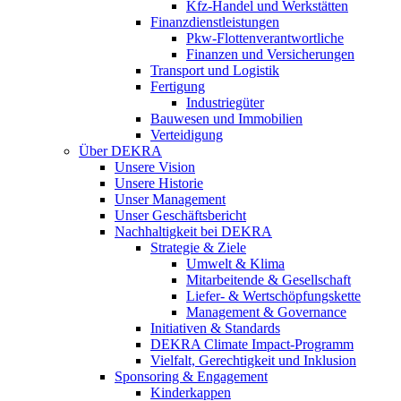
Kfz-Handel und Werkstätten
Finanzdienstleistungen
Pkw‑Flottenverantwortliche
Finanzen und Versicherungen
Transport und Logistik
Fertigung
Industriegüter
Bauwesen und Immobilien
Verteidigung
Über DEKRA
Unsere Vision
Unsere Historie
Unser Management
Unser Geschäftsbericht
Nachhaltigkeit bei DEKRA
Strategie & Ziele
Umwelt & Klima
Mitarbeitende & Gesellschaft
Liefer- & Wertschöpfungskette
Management & Governance
Initiativen & Standards
DEKRA Climate Impact-Programm
Vielfalt, Gerechtigkeit und Inklusion​
Sponsoring & Engagement
Kinderkappen