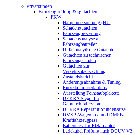
Privatkunden
Fahrzeugprüfung & -gutachten
PKW
Hauptuntersuchung (HU)
Schadengutachten
Fahrzeugbewertung
Schadensanalyse an
Fahrzeugbauteilen
Unfallanalytische Gutachten
Gutachten zu technischen
Fahrzeugschäden
Gutachten zur
Verkehrsüberwachung
Zustandsbericht
Änderungsabnahme & Tuning
Einzelbetriebserlaubnis
Ausstellung Feinstaubplakette
DEKRA Siegel für
Gebrauchtfahrzeuge
DEKRA Reparatur Stundensätze
DMSB-Wagenpass und DMSB-
Kraftfahrzeugpass
Batterietest für Elektroautos
Ladekabel Prüfung nach DGUV V3