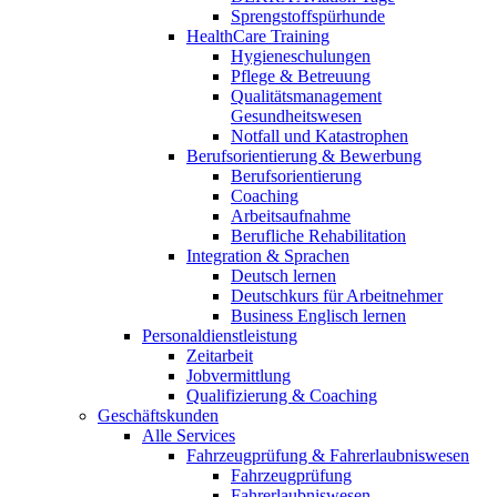
Sprengstoffspürhunde
HealthCare Training
Hygieneschulungen
Pflege & Betreuung
Qualitätsmanagement
Gesundheitswesen
Notfall und Katastrophen
Berufsorientierung & Bewerbung
Berufsorientierung
Coaching
Arbeitsaufnahme
Berufliche Rehabilitation
Integration & Sprachen
Deutsch lernen
Deutschkurs für Arbeitnehmer
Business Englisch lernen
Personaldienstleistung
Zeitarbeit
Jobvermittlung
Qualifizierung & Coaching
Geschäftskunden
Alle Services
Fahrzeugprüfung & Fahrerlaubniswesen
Fahrzeugprüfung
Fahrerlaubniswesen