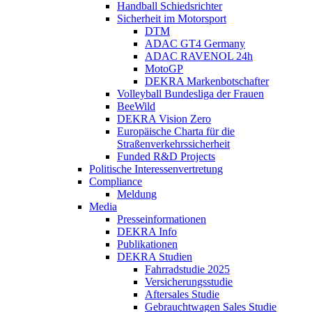
Handball Schiedsrichter
Sicherheit im Motorsport
DTM
ADAC GT4 Germany
ADAC RAVENOL 24h
MotoGP
DEKRA Markenbotschafter
Volleyball Bundesliga der Frauen
BeeWild
DEKRA Vision Zero
Europäische Charta für die
Straßenverkehrssicherheit
Funded R&D Projects
Politische Interessenvertretung
Compliance
Meldung
Media
Presseinformationen
DEKRA Info
Publikationen
DEKRA Studien
Fahrradstudie 2025
Versicherungsstudie
Aftersales Studie
Gebrauchtwagen Sales Studie