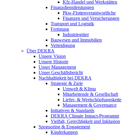
Kfz-Handel und Werkstätten
Finanzdienstleistungen
Pkw‑Flottenverantwortliche
Finanzen und Versicherungen
Transport und Logistik
Fertigung
Industriegüter
Bauwesen und Immobilien
Verteidigung
Über DEKRA
Unsere Vision
Unsere Historie
Unser Management
Unser Geschäftsbericht
Nachhaltigkeit bei DEKRA
Strategie & Ziele
Umwelt & Klima
Mitarbeitende & Gesellschaft
Liefer- & Wertschöpfungskette
Management & Governance
Initiativen & Standards
DEKRA Climate Impact-Programm
Vielfalt, Gerechtigkeit und Inklusion​
Sponsoring & Engagement
Kinderkappen