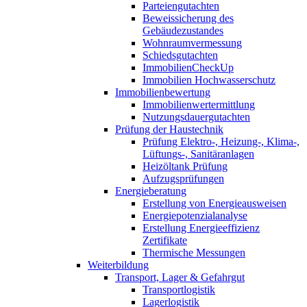
Parteiengutachten
Beweissicherung des
Gebäudezustandes
Wohnraumvermessung
Schiedsgutachten
ImmobilienCheckUp
Immobilien Hochwasserschutz
Immobilienbewertung
Immobilienwertermittlung
Nutzungsdauergutachten
Prüfung der Haustechnik
Prüfung Elektro-, Heizung-, Klima-,
Lüftungs-, Sanitäranlagen
Heizöltank Prüfung
Aufzugsprüfungen
Energieberatung
Erstellung von Energieausweisen
Energiepotenzialanalyse
Erstellung Energieeffizienz
Zertifikate
Thermische Messungen
Weiterbildung
Transport, Lager & Gefahrgut
Transportlogistik
Lagerlogistik