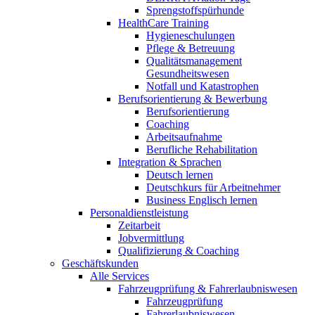
Sprengstoffspürhunde
HealthCare Training
Hygieneschulungen
Pflege & Betreuung
Qualitätsmanagement
Gesundheitswesen
Notfall und Katastrophen
Berufsorientierung & Bewerbung
Berufsorientierung
Coaching
Arbeitsaufnahme
Berufliche Rehabilitation
Integration & Sprachen
Deutsch lernen
Deutschkurs für Arbeitnehmer
Business Englisch lernen
Personaldienstleistung
Zeitarbeit
Jobvermittlung
Qualifizierung & Coaching
Geschäftskunden
Alle Services
Fahrzeugprüfung & Fahrerlaubniswesen
Fahrzeugprüfung
Fahrerlaubniswesen