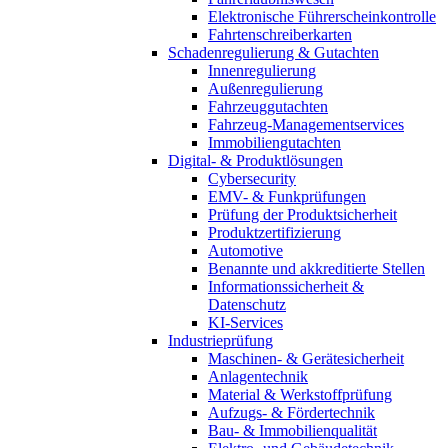
Elektronische Führerscheinkontrolle
Fahrtenschreiberkarten
Schadenregulierung & Gutachten
Innenregulierung
Außenregulierung
Fahrzeuggutachten
Fahrzeug-Managementservices
Immobiliengutachten
Digital- & Produktlösungen
Cybersecurity
EMV- & Funkprüfungen
Prüfung der Produktsicherheit
Produktzertifizierung
Automotive
Benannte und akkreditierte Stellen
Informationssicherheit &
Datenschutz
KI-Services
Industrieprüfung
Maschinen- & Gerätesicherheit
Anlagentechnik
Material & Werkstoffprüfung
Aufzugs- & Fördertechnik
Bau- & Immobilienqualität