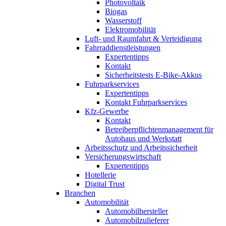
Photovoltaik
Biogas
Wasserstoff
Elektromobilität
Luft- und Raumfahrt & Verteidigung
Fahrraddienstleistungen
Expertentipps
Kontakt
Sicherheitstests E-Bike-Akkus
Fuhrparkservices
Expertentipps
Kontakt Fuhrparkservices
Kfz-Gewerbe
Kontakt
Betreiberpflichtenmanagement für
Autohaus und Werkstatt
Arbeitsschutz und Arbeitssicherheit
Versicherungswirtschaft
Expertentipps
Hotellerie
Digital Trust
Branchen
Automobilität
Automobilhersteller
Automobilzulieferer