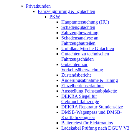
Privatkunden
Fahrzeugprüfung & -gutachten
PKW
Hauptuntersuchung (HU)
Schadengutachten
Fahrzeugbewertung
Schadensanalyse an
Fahrzeugbauteilen
Unfallanalytische Gutachten
Gutachten zu technischen
Fahrzeugschäden
Gutachten zur
Verkehrsüberwachung
Zustandsbericht
Änderungsabnahme & Tuning
Einzelbetriebserlaubnis
Ausstellung Feinstaubplakette
DEKRA Siegel für
Gebrauchtfahrzeuge
DEKRA Reparatur Stundensätze
DMSB-Wagenpass und DMSB-
Kraftfahrzeugpass
Batterietest für Elektroautos
Ladekabel Prüfung nach DGUV V3