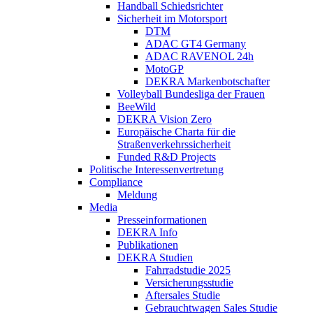
Handball Schiedsrichter
Sicherheit im Motorsport
DTM
ADAC GT4 Germany
ADAC RAVENOL 24h
MotoGP
DEKRA Markenbotschafter
Volleyball Bundesliga der Frauen
BeeWild
DEKRA Vision Zero
Europäische Charta für die
Straßenverkehrssicherheit
Funded R&D Projects
Politische Interessenvertretung
Compliance
Meldung
Media
Presseinformationen
DEKRA Info
Publikationen
DEKRA Studien
Fahrradstudie 2025
Versicherungsstudie
Aftersales Studie
Gebrauchtwagen Sales Studie