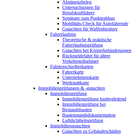
Abstinenzbeleg
Untersuchungen für
Berufskraftfahrer
Seminare zum Punkteabbau
Mobilitäts-Check für Autofahrende
Gutachten für Waffenbesitzer
Fahrerlaubnis
Theoretische & praktische
Fahrerlaubnisprüfung
Gutachten bei Körperbehinderungen
Rückmeldefahrt für ältere
Verkehrsteilnehmer
Fahrtenschreiberkarten
Fahrerkarte
Unternehmenskarte
Werkstattkarte
Immobilienprüfungen & -gutachten
Immobilienprüfung
Immobilienprüfung baubegleitend
Immobilienprüfung bei
Bestandsbauten
Bautenstandsdokumentation
Luftdichtheitsprüfung
Immobiliengutachten
Gutachten zu Gebäudeschäden