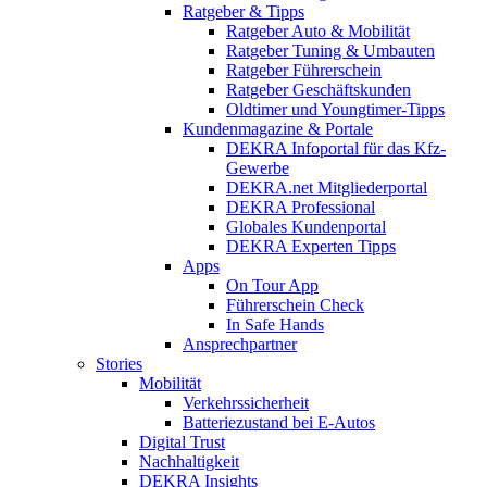
Ratgeber & Tipps
Ratgeber Auto & Mobilität
Ratgeber Tuning & Umbauten
Ratgeber Führerschein
Ratgeber Geschäftskunden
Oldtimer und Youngtimer-Tipps
Kundenmagazine & Portale
DEKRA Infoportal für das Kfz-
Gewerbe
DEKRA.net Mitgliederportal
DEKRA Professional
Globales Kundenportal
DEKRA Experten Tipps
Apps
On Tour App
Führerschein Check
In Safe Hands
Ansprechpartner
Stories
Mobilität
Verkehrssicherheit
Batteriezustand bei E-Autos
Digital Trust
Nachhaltigkeit
DEKRA Insights