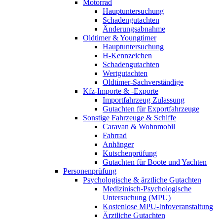
Motorrad
Hauptuntersuchung
Schadengutachten
Änderungsabnahme
Oldtimer & Youngtimer
Hauptuntersuchung
H-Kennzeichen
Schadengutachten
Wertgutachten
Oldtimer-Sachverständige
Kfz-Importe & -Exporte
Importfahrzeug Zulassung
Gutachten für Exportfahrzeuge
Sonstige Fahrzeuge & Schiffe
Caravan & Wohnmobil
Fahrrad
Anhänger
Kutschenprüfung
Gutachten für Boote und Yachten
Personenprüfung
Psychologische & ärztliche Gutachten
Medizinisch-Psychologische
Untersuchung (MPU)
Kostenlose MPU-Infoveranstaltung
Ärztliche Gutachten