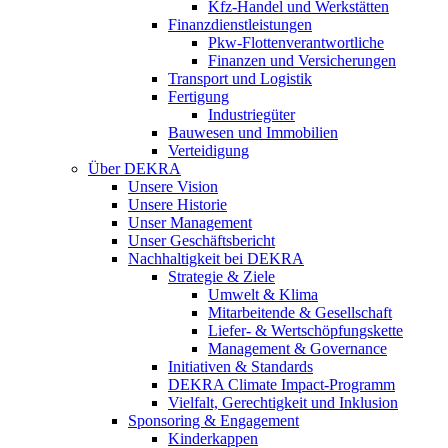
Kfz-Handel und Werkstätten
Finanzdienstleistungen
Pkw‑Flottenverantwortliche
Finanzen und Versicherungen
Transport und Logistik
Fertigung
Industriegüter
Bauwesen und Immobilien
Verteidigung
Über DEKRA
Unsere Vision
Unsere Historie
Unser Management
Unser Geschäftsbericht
Nachhaltigkeit bei DEKRA
Strategie & Ziele
Umwelt & Klima
Mitarbeitende & Gesellschaft
Liefer- & Wertschöpfungskette
Management & Governance
Initiativen & Standards
DEKRA Climate Impact-Programm
Vielfalt, Gerechtigkeit und Inklusion​
Sponsoring & Engagement
Kinderkappen