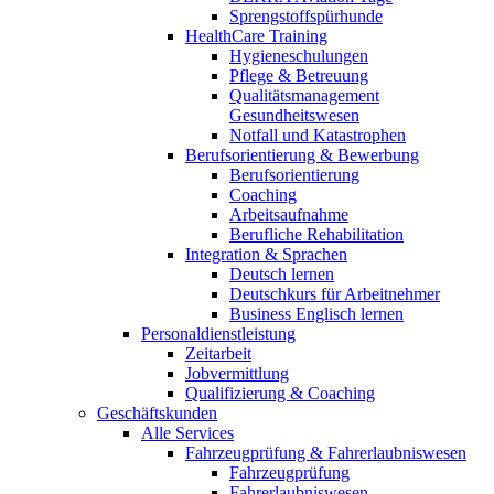
Sprengstoffspürhunde
HealthCare Training
Hygieneschulungen
Pflege & Betreuung
Qualitätsmanagement
Gesundheitswesen
Notfall und Katastrophen
Berufsorientierung & Bewerbung
Berufsorientierung
Coaching
Arbeitsaufnahme
Berufliche Rehabilitation
Integration & Sprachen
Deutsch lernen
Deutschkurs für Arbeitnehmer
Business Englisch lernen
Personaldienstleistung
Zeitarbeit
Jobvermittlung
Qualifizierung & Coaching
Geschäftskunden
Alle Services
Fahrzeugprüfung & Fahrerlaubniswesen
Fahrzeugprüfung
Fahrerlaubniswesen