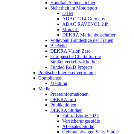
Handball Schiedsrichter
Sicherheit im Motorsport
DTM
ADAC GT4 Germany
ADAC RAVENOL 24h
MotoGP
DEKRA Markenbotschafter
Volleyball Bundesliga der Frauen
BeeWild
DEKRA Vision Zero
Europäische Charta für die
Straßenverkehrssicherheit
Funded R&D Projects
Politische Interessenvertretung
Compliance
Meldung
Media
Presseinformationen
DEKRA Info
Publikationen
DEKRA Studien
Fahrradstudie 2025
Versicherungsstudie
Aftersales Studie
Gebrauchtwagen Sales Studie