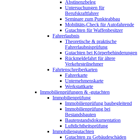
Abstinenzbeleg
Untersuchungen für
Berufskraftfahrer
Seminare zum Punkteabbau
Mobilitäts-Check für Autofahrende
Gutachten für Waffenbesitzer
Fahrerlaubnis
Theoretische & praktische
Fahrerlaubnisprüfung
Gutachten bei Körperbehinderungen
Rückmeldefahrt für ältere
Verkehrsteilnehmer
Fahrtenschreiberkarten
Fahrerkarte
Unternehmenskarte
Werkstattkarte
Immobilienprüfungen & -gutachten
Immobilienprüfung
Immobilienprüfung baubegleitend
Immobilienprüfung bei
Bestandsbauten
Bautenstandsdokumentation
Luftdichtheitsprüfung
Immobiliengutachten
Gutachten zu Gebäudeschäden