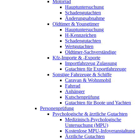
Motorrad
Hauptuntersuchung
Schadengutachten
Änderungsabnahme
Oldtimer & Youngtimer
Hauptuntersuchung
H-Kennzeichen
Schadengutachten
Wertgutachten
Oldtimer-Sachverständige
Kfz-Importe & -Exporte
Importfahrzeug Zulassung
Gutachten für Exportfahrzeuge
Sonstige Fahrzeuge & Schiffe
Caravan & Wohnmobil
Fahrrad
Anhänger
Kutschenprüfung
Gutachten für Boote und Yachten
Personenprüfung
Psychologische & ärztliche Gutachten
Medizinisch-Psychologische
Untersuchung (MPU)
Kostenlose MPU-Infoveranstaltung
Ärztliche Gutachten