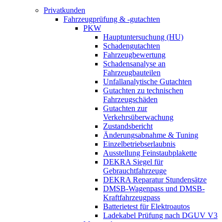
Privatkunden
Fahrzeugprüfung & -gutachten
PKW
Hauptuntersuchung (HU)
Schadengutachten
Fahrzeugbewertung
Schadensanalyse an
Fahrzeugbauteilen
Unfallanalytische Gutachten
Gutachten zu technischen
Fahrzeugschäden
Gutachten zur
Verkehrsüberwachung
Zustandsbericht
Änderungsabnahme & Tuning
Einzelbetriebserlaubnis
Ausstellung Feinstaubplakette
DEKRA Siegel für
Gebrauchtfahrzeuge
DEKRA Reparatur Stundensätze
DMSB-Wagenpass und DMSB-
Kraftfahrzeugpass
Batterietest für Elektroautos
Ladekabel Prüfung nach DGUV V3