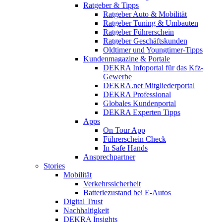
Ratgeber & Tipps
Ratgeber Auto & Mobilität
Ratgeber Tuning & Umbauten
Ratgeber Führerschein
Ratgeber Geschäftskunden
Oldtimer und Youngtimer-Tipps
Kundenmagazine & Portale
DEKRA Infoportal für das Kfz-
Gewerbe
DEKRA.net Mitgliederportal
DEKRA Professional
Globales Kundenportal
DEKRA Experten Tipps
Apps
On Tour App
Führerschein Check
In Safe Hands
Ansprechpartner
Stories
Mobilität
Verkehrssicherheit
Batteriezustand bei E-Autos
Digital Trust
Nachhaltigkeit
DEKRA Insights