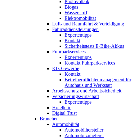
Photovoltaik
Biogas
Wasserstoff
Elektromobilität
Luft- und Raumfahrt & Verteidigung
Fahrraddienstleistungen
Expertentipps
Kontakt
Sicherheitstests E-Bike-Akkus
Fuhrparkservices
Expertentipps
Kontakt Fuhrparkservices
Kfz-Gewerbe
Kontakt
Betreiberpflichtenmanagement für
Autohaus und Werkstatt
Arbeitsschutz und Arbeitssicherheit
Versicherungswirtschaft
Expertentipps
Hotellerie
Digital Trust
Branchen
Automobilität
Automobilhersteller
Automobilzulieferer