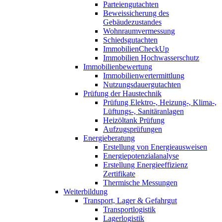
Parteiengutachten
Beweissicherung des
Gebäudezustandes
Wohnraumvermessung
Schiedsgutachten
ImmobilienCheckUp
Immobilien Hochwasserschutz
Immobilienbewertung
Immobilienwertermittlung
Nutzungsdauergutachten
Prüfung der Haustechnik
Prüfung Elektro-, Heizung-, Klima-,
Lüftungs-, Sanitäranlagen
Heizöltank Prüfung
Aufzugsprüfungen
Energieberatung
Erstellung von Energieausweisen
Energiepotenzialanalyse
Erstellung Energieeffizienz
Zertifikate
Thermische Messungen
Weiterbildung
Transport, Lager & Gefahrgut
Transportlogistik
Lagerlogistik