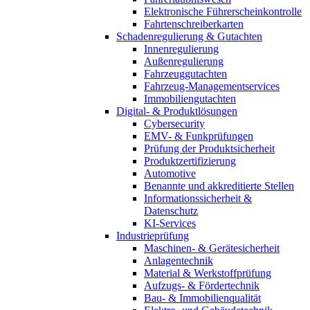
Elektronische Führerscheinkontrolle
Fahrtenschreiberkarten
Schadenregulierung & Gutachten
Innenregulierung
Außenregulierung
Fahrzeuggutachten
Fahrzeug-Managementservices
Immobiliengutachten
Digital- & Produktlösungen
Cybersecurity
EMV- & Funkprüfungen
Prüfung der Produktsicherheit
Produktzertifizierung
Automotive
Benannte und akkreditierte Stellen
Informationssicherheit &
Datenschutz
KI-Services
Industrieprüfung
Maschinen- & Gerätesicherheit
Anlagentechnik
Material & Werkstoffprüfung
Aufzugs- & Fördertechnik
Bau- & Immobilienqualität