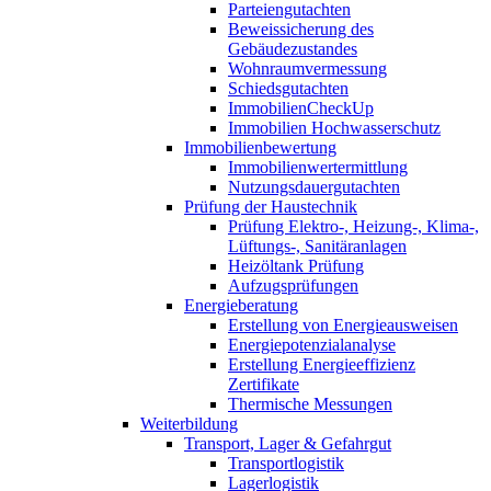
Parteiengutachten
Beweissicherung des
Gebäudezustandes
Wohnraumvermessung
Schiedsgutachten
ImmobilienCheckUp
Immobilien Hochwasserschutz
Immobilienbewertung
Immobilienwertermittlung
Nutzungsdauergutachten
Prüfung der Haustechnik
Prüfung Elektro-, Heizung-, Klima-,
Lüftungs-, Sanitäranlagen
Heizöltank Prüfung
Aufzugsprüfungen
Energieberatung
Erstellung von Energieausweisen
Energiepotenzialanalyse
Erstellung Energieeffizienz
Zertifikate
Thermische Messungen
Weiterbildung
Transport, Lager & Gefahrgut
Transportlogistik
Lagerlogistik