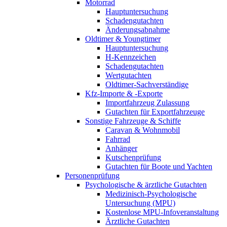
Motorrad
Hauptuntersuchung
Schadengutachten
Änderungsabnahme
Oldtimer & Youngtimer
Hauptuntersuchung
H-Kennzeichen
Schadengutachten
Wertgutachten
Oldtimer-Sachverständige
Kfz-Importe & -Exporte
Importfahrzeug Zulassung
Gutachten für Exportfahrzeuge
Sonstige Fahrzeuge & Schiffe
Caravan & Wohnmobil
Fahrrad
Anhänger
Kutschenprüfung
Gutachten für Boote und Yachten
Personenprüfung
Psychologische & ärztliche Gutachten
Medizinisch-Psychologische
Untersuchung (MPU)
Kostenlose MPU-Infoveranstaltung
Ärztliche Gutachten