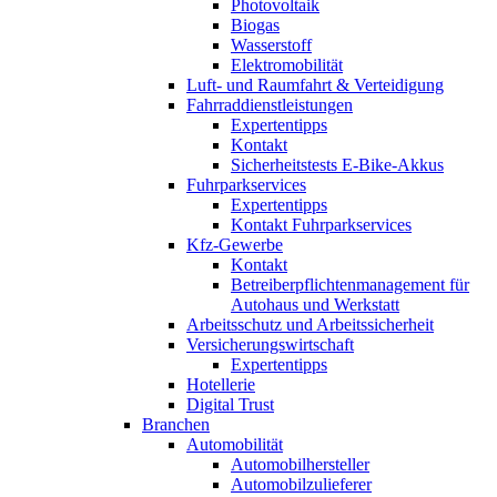
Photovoltaik
Biogas
Wasserstoff
Elektromobilität
Luft- und Raumfahrt & Verteidigung
Fahrraddienstleistungen
Expertentipps
Kontakt
Sicherheitstests E-Bike-Akkus
Fuhrparkservices
Expertentipps
Kontakt Fuhrparkservices
Kfz-Gewerbe
Kontakt
Betreiberpflichtenmanagement für
Autohaus und Werkstatt
Arbeitsschutz und Arbeitssicherheit
Versicherungswirtschaft
Expertentipps
Hotellerie
Digital Trust
Branchen
Automobilität
Automobilhersteller
Automobilzulieferer