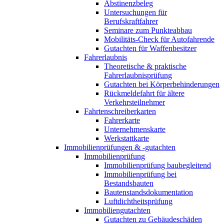
Abstinenzbeleg
Untersuchungen für
Berufskraftfahrer
Seminare zum Punkteabbau
Mobilitäts-Check für Autofahrende
Gutachten für Waffenbesitzer
Fahrerlaubnis
Theoretische & praktische
Fahrerlaubnisprüfung
Gutachten bei Körperbehinderungen
Rückmeldefahrt für ältere
Verkehrsteilnehmer
Fahrtenschreiberkarten
Fahrerkarte
Unternehmenskarte
Werkstattkarte
Immobilienprüfungen & -gutachten
Immobilienprüfung
Immobilienprüfung baubegleitend
Immobilienprüfung bei
Bestandsbauten
Bautenstandsdokumentation
Luftdichtheitsprüfung
Immobiliengutachten
Gutachten zu Gebäudeschäden