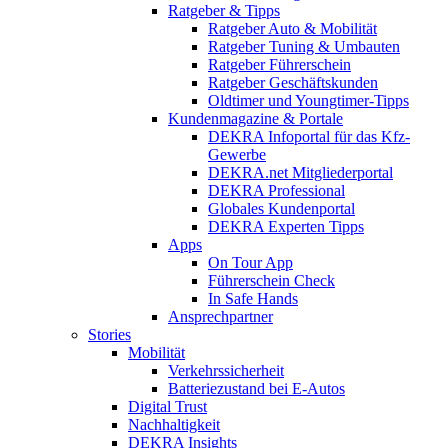
Ratgeber & Tipps
Ratgeber Auto & Mobilität
Ratgeber Tuning & Umbauten
Ratgeber Führerschein
Ratgeber Geschäftskunden
Oldtimer und Youngtimer-Tipps
Kundenmagazine & Portale
DEKRA Infoportal für das Kfz-
Gewerbe
DEKRA.net Mitgliederportal
DEKRA Professional
Globales Kundenportal
DEKRA Experten Tipps
Apps
On Tour App
Führerschein Check
In Safe Hands
Ansprechpartner
Stories
Mobilität
Verkehrssicherheit
Batteriezustand bei E-Autos
Digital Trust
Nachhaltigkeit
DEKRA Insights