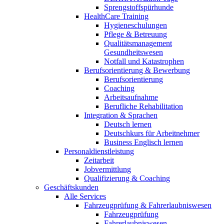
Sprengstoffspürhunde
HealthCare Training
Hygieneschulungen
Pflege & Betreuung
Qualitätsmanagement
Gesundheitswesen
Notfall und Katastrophen
Berufsorientierung & Bewerbung
Berufsorientierung
Coaching
Arbeitsaufnahme
Berufliche Rehabilitation
Integration & Sprachen
Deutsch lernen
Deutschkurs für Arbeitnehmer
Business Englisch lernen
Personaldienstleistung
Zeitarbeit
Jobvermittlung
Qualifizierung & Coaching
Geschäftskunden
Alle Services
Fahrzeugprüfung & Fahrerlaubniswesen
Fahrzeugprüfung
Fahrerlaubniswesen