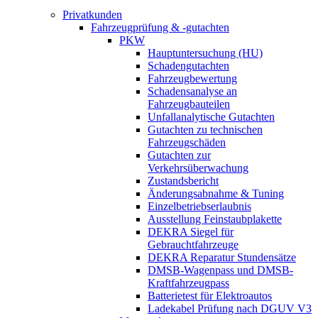
Privatkunden
Fahrzeugprüfung & -gutachten
PKW
Hauptuntersuchung (HU)
Schadengutachten
Fahrzeugbewertung
Schadensanalyse an
Fahrzeugbauteilen
Unfallanalytische Gutachten
Gutachten zu technischen
Fahrzeugschäden
Gutachten zur
Verkehrsüberwachung
Zustandsbericht
Änderungsabnahme & Tuning
Einzelbetriebserlaubnis
Ausstellung Feinstaubplakette
DEKRA Siegel für
Gebrauchtfahrzeuge
DEKRA Reparatur Stundensätze
DMSB-Wagenpass und DMSB-
Kraftfahrzeugpass
Batterietest für Elektroautos
Ladekabel Prüfung nach DGUV V3