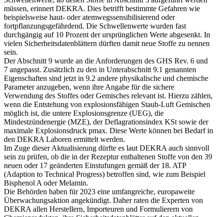
müssen, erinnert DEKRA. Dies betrifft bestimmte Gefahren wie
beispielsweise haut- oder atemwegssensibilisierend oder
fortpflanzungsgefährdend. Die Schwellenwerte wurden fast
durchgängig auf 10 Prozent der ursprünglichen Werte abgesenkt. In
vielen Sicherheitsdatenblättern dürften damit neue Stoffe zu nennen
sein.
Der Abschnitt 9 wurde an die Anforderungen des GHS Rev. 6 und
7 angepasst. Zusätzlich zu den in Unterabschnitt 9.1 genannten
Eigenschaften sind jetzt in 9.2 andere physikalische und chemische
Parameter anzugeben, wenn ihre Angabe für die sichere
Verwendung des Stoffes oder Gemisches relevant ist. Hierzu zählen,
wenn die Entstehung von explosionsfähigen Staub-Luft Gemischen
möglich ist, die untere Explosionsgrenze (UEG), die
Mindestzündenergie (MZE), der Deflagrationsindex KSt sowie der
maximale Explosionsdruck pmax. Diese Werte können bei Bedarf in
den DEKRA Laboren ermittelt werden.
Im Zuge dieser Aktualisierung dürfte es laut DEKRA auch sinnvoll
sein zu prüfen, ob die in der Rezeptur enthaltenen Stoffe von den 39
neuen oder 17 geänderten Einstufungen gemäß der 18. ATP
(Adaption to Technical Progress) betroffen sind, wie zum Beispiel
Bisphenol A oder Melamin.
Die Behörden haben für 2023 eine umfangreiche, europaweite
Überwachungsaktion angekündigt. Daher raten die Experten von
DEKRA allen Herstellern, Importeuren und Formulierern von