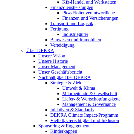
Kfz-Handel und Werkstätten
Finanzdienstleistungen
Pkw‑Flottenverantwortliche
Finanzen und Versicherungen
Transport und Logistik
Fertigung
Industriegüter
Bauwesen und Immobilien
Verteidigung
Über DEKRA
Unsere Vision
Unsere Historie
Unser Management
Unser Geschäftsbericht
Nachhaltigkeit bei DEKRA
Strategie & Ziele
Umwelt & Klima
Mitarbeitende & Gesellschaft
Liefer- & Wertschöpfungskette
Management & Governance
Initiativen & Standards
DEKRA Climate Impact-Programm
Vielfalt, Gerechtigkeit und Inklusion​
Sponsoring & Engagement
Kinderkappen