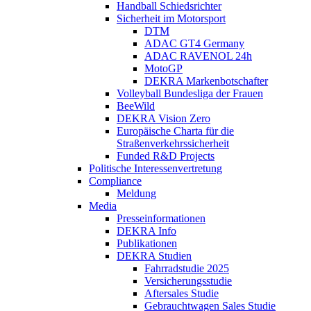
Handball Schiedsrichter
Sicherheit im Motorsport
DTM
ADAC GT4 Germany
ADAC RAVENOL 24h
MotoGP
DEKRA Markenbotschafter
Volleyball Bundesliga der Frauen
BeeWild
DEKRA Vision Zero
Europäische Charta für die
Straßenverkehrssicherheit
Funded R&D Projects
Politische Interessenvertretung
Compliance
Meldung
Media
Presseinformationen
DEKRA Info
Publikationen
DEKRA Studien
Fahrradstudie 2025
Versicherungsstudie
Aftersales Studie
Gebrauchtwagen Sales Studie