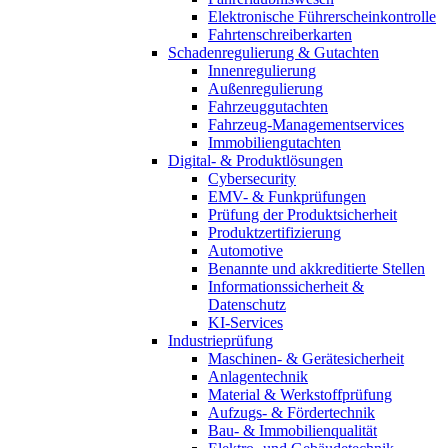
Elektronische Führerscheinkontrolle
Fahrtenschreiberkarten
Schadenregulierung & Gutachten
Innenregulierung
Außenregulierung
Fahrzeuggutachten
Fahrzeug-Managementservices
Immobiliengutachten
Digital- & Produktlösungen
Cybersecurity
EMV- & Funkprüfungen
Prüfung der Produktsicherheit
Produktzertifizierung
Automotive
Benannte und akkreditierte Stellen
Informationssicherheit &
Datenschutz
KI-Services
Industrieprüfung
Maschinen- & Gerätesicherheit
Anlagentechnik
Material & Werkstoffprüfung
Aufzugs- & Fördertechnik
Bau- & Immobilienqualität