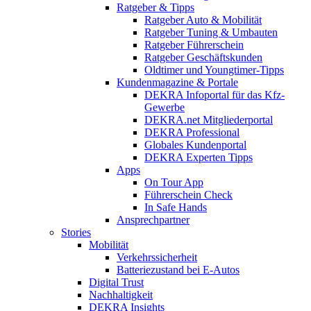
Ratgeber & Tipps
Ratgeber Auto & Mobilität
Ratgeber Tuning & Umbauten
Ratgeber Führerschein
Ratgeber Geschäftskunden
Oldtimer und Youngtimer-Tipps
Kundenmagazine & Portale
DEKRA Infoportal für das Kfz-
Gewerbe
DEKRA.net Mitgliederportal
DEKRA Professional
Globales Kundenportal
DEKRA Experten Tipps
Apps
On Tour App
Führerschein Check
In Safe Hands
Ansprechpartner
Stories
Mobilität
Verkehrssicherheit
Batteriezustand bei E-Autos
Digital Trust
Nachhaltigkeit
DEKRA Insights