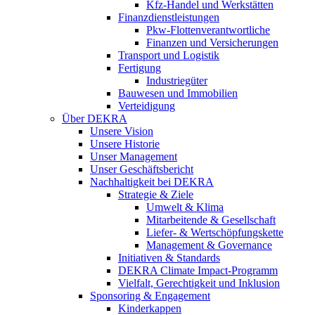
Kfz-Handel und Werkstätten
Finanzdienstleistungen
Pkw‑Flottenverantwortliche
Finanzen und Versicherungen
Transport und Logistik
Fertigung
Industriegüter
Bauwesen und Immobilien
Verteidigung
Über DEKRA
Unsere Vision
Unsere Historie
Unser Management
Unser Geschäftsbericht
Nachhaltigkeit bei DEKRA
Strategie & Ziele
Umwelt & Klima
Mitarbeitende & Gesellschaft
Liefer- & Wertschöpfungskette
Management & Governance
Initiativen & Standards
DEKRA Climate Impact-Programm
Vielfalt, Gerechtigkeit und Inklusion​
Sponsoring & Engagement
Kinderkappen