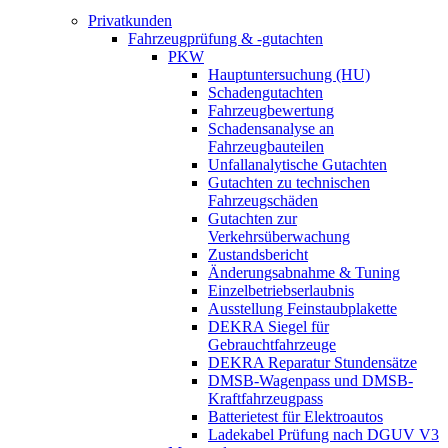
Privatkunden
Fahrzeugprüfung & -gutachten
PKW
Hauptuntersuchung (HU)
Schadengutachten
Fahrzeugbewertung
Schadensanalyse an
Fahrzeugbauteilen
Unfallanalytische Gutachten
Gutachten zu technischen
Fahrzeugschäden
Gutachten zur
Verkehrsüberwachung
Zustandsbericht
Änderungsabnahme & Tuning
Einzelbetriebserlaubnis
Ausstellung Feinstaubplakette
DEKRA Siegel für
Gebrauchtfahrzeuge
DEKRA Reparatur Stundensätze
DMSB-Wagenpass und DMSB-
Kraftfahrzeugpass
Batterietest für Elektroautos
Ladekabel Prüfung nach DGUV V3