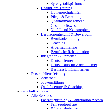
Sprengstoffspürhunde
HealthCare Training
Hygieneschulungen
Pflege & Betreuung
Qualitätsmanagement
Gesundheitswesen
Notfall und Katastrophen
Berufsorientierung & Bewerbung
Berufsorientierung
Coaching
Arbeitsaufnahme
Berufliche Rehabilitation
Integration & Sprachen
Deutsch lernen
Deutschkurs für Arbeitnehmer
Business Englisch lernen
Personaldienstleistung
Zeitarbeit
Jobvermittlung
Qualifizierung & Coaching
Geschäftskunden
Alle Services
Fahrzeugprüfung & Fahrerlaubniswesen
Fahrzeugprüfung
Fahrerlaubniswesen