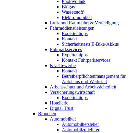
Photovoltaik
Biogas
Wasserstoff
Elektromobilität
Luft- und Raumfahrt & Verteidigung
Fahrraddienstleistungen
Expertentipps
Kontakt
Sicherheitstests E-Bike-Akkus
Fuhrparkservices
Expertentipps
Kontakt Fuhrparkservices
Kfz-Gewerbe
Kontakt
Betreiberpflichtenmanagement für
Autohaus und Werkstatt
Arbeitsschutz und Arbeitssicherheit
Versicherungswirtschaft
Expertentipps
Hotellerie
Digital Trust
Branchen
Automobilität
Automobilhersteller
Automobilzulieferer