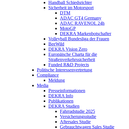
Handball Schiedsrichter
Sicherheit im Motorsport
DTM
ADAC GT4 Germany
ADAC RAVENOL 24h
MotoGP
DEKRA Markenbotschafter
Volleyball Bundesliga der Frauen
BeeWild
DEKRA Vision Zero
Europäische Charta für die
Straßenverkehrssicherheit
Funded R&D Projects
Politische Interessenvertretung
Compliance
Meldung
Media
Presseinformationen
DEKRA Info
Publikationen
DEKRA Studien
Fahrradstudie 2025
Versicherungsstudie
Aftersales Studie
Gebrauchtwagen Sales Studie