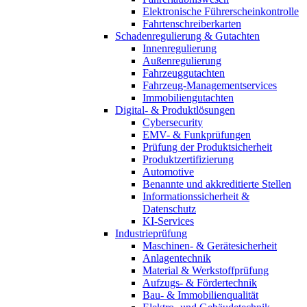
Elektronische Führerscheinkontrolle
Fahrtenschreiberkarten
Schadenregulierung & Gutachten
Innenregulierung
Außenregulierung
Fahrzeuggutachten
Fahrzeug-Managementservices
Immobiliengutachten
Digital- & Produktlösungen
Cybersecurity
EMV- & Funkprüfungen
Prüfung der Produktsicherheit
Produktzertifizierung
Automotive
Benannte und akkreditierte Stellen
Informationssicherheit &
Datenschutz
KI-Services
Industrieprüfung
Maschinen- & Gerätesicherheit
Anlagentechnik
Material & Werkstoffprüfung
Aufzugs- & Fördertechnik
Bau- & Immobilienqualität