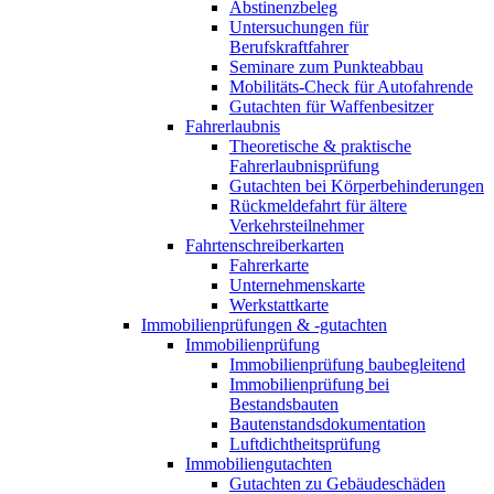
Abstinenzbeleg
Untersuchungen für
Berufskraftfahrer
Seminare zum Punkteabbau
Mobilitäts-Check für Autofahrende
Gutachten für Waffenbesitzer
Fahrerlaubnis
Theoretische & praktische
Fahrerlaubnisprüfung
Gutachten bei Körperbehinderungen
Rückmeldefahrt für ältere
Verkehrsteilnehmer
Fahrtenschreiberkarten
Fahrerkarte
Unternehmenskarte
Werkstattkarte
Immobilienprüfungen & -gutachten
Immobilienprüfung
Immobilienprüfung baubegleitend
Immobilienprüfung bei
Bestandsbauten
Bautenstandsdokumentation
Luftdichtheitsprüfung
Immobiliengutachten
Gutachten zu Gebäudeschäden