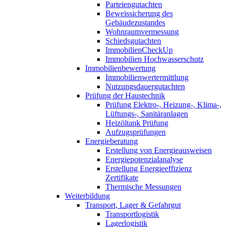
Parteiengutachten
Beweissicherung des
Gebäudezustandes
Wohnraumvermessung
Schiedsgutachten
ImmobilienCheckUp
Immobilien Hochwasserschutz
Immobilienbewertung
Immobilienwertermittlung
Nutzungsdauergutachten
Prüfung der Haustechnik
Prüfung Elektro-, Heizung-, Klima-,
Lüftungs-, Sanitäranlagen
Heizöltank Prüfung
Aufzugsprüfungen
Energieberatung
Erstellung von Energieausweisen
Energiepotenzialanalyse
Erstellung Energieeffizienz
Zertifikate
Thermische Messungen
Weiterbildung
Transport, Lager & Gefahrgut
Transportlogistik
Lagerlogistik