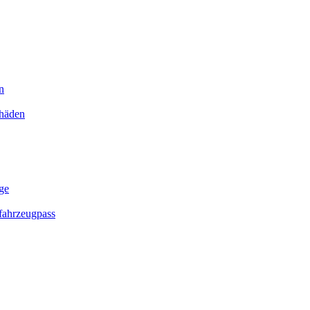
n
chäden
ge
ahrzeugpass