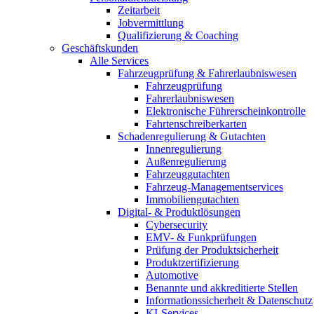
Zeitarbeit
Jobvermittlung
Qualifizierung & Coaching
Geschäftskunden
Alle Services
Fahrzeugprüfung & Fahrerlaubniswesen
Fahrzeugprüfung
Fahrerlaubniswesen
Elektronische Führerscheinkontrolle
Fahrtenschreiberkarten
Schadenregulierung & Gutachten
Innenregulierung
Außenregulierung
Fahrzeuggutachten
Fahrzeug-Managementservices
Immobiliengutachten
Digital- & Produktlösungen
Cybersecurity
EMV- & Funkprüfungen
Prüfung der Produktsicherheit
Produktzertifizierung
Automotive
Benannte und akkreditierte Stellen
Informationssicherheit & Datenschutz
KI-Services