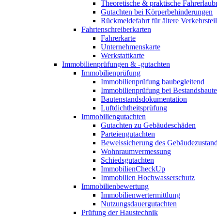
Theoretische & praktische Fahrerlaub
Gutachten bei Körperbehinderungen
Rückmeldefahrt für ältere Verkehrste
Fahrtenschreiberkarten
Fahrerkarte
Unternehmenskarte
Werkstattkarte
Immobilienprüfungen & -gutachten
Immobilienprüfung
Immobilienprüfung baubegleitend
Immobilienprüfung bei Bestandsbaut
Bautenstandsdokumentation
Luftdichtheitsprüfung
Immobiliengutachten
Gutachten zu Gebäudeschäden
Parteiengutachten
Beweissicherung des Gebäudezustan
Wohnraumvermessung
Schiedsgutachten
ImmobilienCheckUp
Immobilien Hochwasserschutz
Immobilienbewertung
Immobilienwertermittlung
Nutzungsdauergutachten
Prüfung der Haustechnik