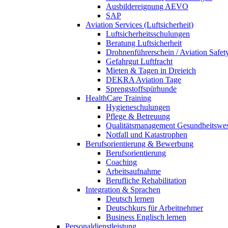
Ausbildereignung AEVO
SAP
Aviation Services (Luftsicherheit)
Luftsicherheitsschulungen
Beratung Luftsicherheit
Drohnenführerschein / Aviation Safet
Gefahrgut Luftfracht
Mieten & Tagen in Dreieich
DEKRA Aviation Tage
Sprengstoffspürhunde
HealthCare Training
Hygieneschulungen
Pflege & Betreuung
Qualitätsmanagement Gesundheitswe
Notfall und Katastrophen
Berufsorientierung & Bewerbung
Berufsorientierung
Coaching
Arbeitsaufnahme
Berufliche Rehabilitation
Integration & Sprachen
Deutsch lernen
Deutschkurs für Arbeitnehmer
Business Englisch lernen
Personaldienstleistung