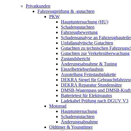
Privatkunden
Fahrzeugprüfung & -gutachten
PKW
Hauptuntersuchung (HU)
Schadengutachten
Fahrzeugbewertung
Schadensanalyse an Fahrzeugbauteile
Unfallanalytische Gutachten
Gutachten zu technischen Fahrzeugs
Gutachten zur Verkehrsüberwachung
Zustandsbericht
Änderungsabnahme & Tuning
Einzelbetriebserlaubnis
Ausstellung Feinstaubplakette
DEKRA Siegel für Gebrauchtfahrzeu
DEKRA Reparatur Stundensätze
DMSB-Wagenpass und DMSB-Kraftf
Batterietest für Elektroautos
Ladekabel Prüfung nach DGUV V3
Motorrad
Hauptuntersuchung
Schadengutachten
Änderungsabnahme
Oldtimer & Youngtimer