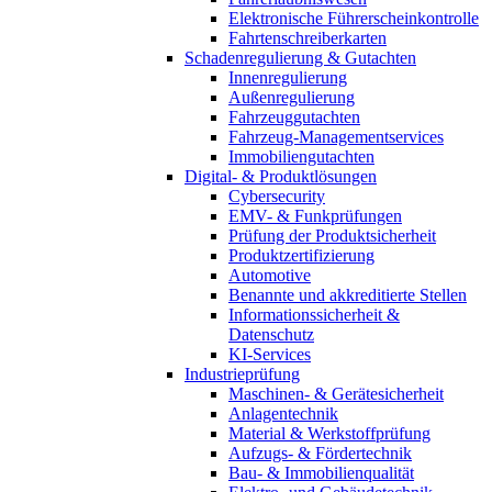
Elektronische Führerscheinkontrolle
Fahrtenschreiberkarten
Schadenregulierung & Gutachten
Innenregulierung
Außenregulierung
Fahrzeuggutachten
Fahrzeug-Managementservices
Immobiliengutachten
Digital- & Produktlösungen
Cybersecurity
EMV- & Funkprüfungen
Prüfung der Produktsicherheit
Produktzertifizierung
Automotive
Benannte und akkreditierte Stellen
Informationssicherheit &
Datenschutz
KI-Services
Industrieprüfung
Maschinen- & Gerätesicherheit
Anlagentechnik
Material & Werkstoffprüfung
Aufzugs- & Fördertechnik
Bau- & Immobilienqualität