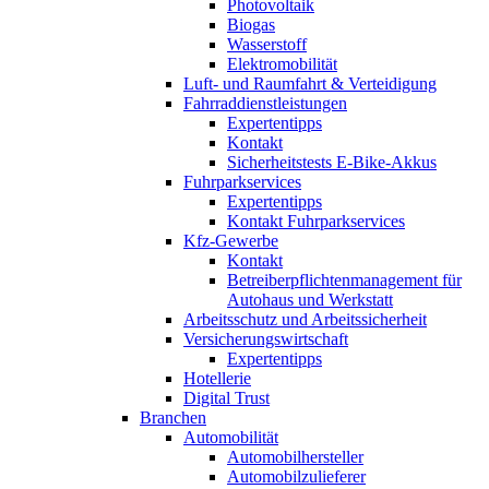
Photovoltaik
Biogas
Wasserstoff
Elektromobilität
Luft- und Raumfahrt & Verteidigung
Fahrraddienstleistungen
Expertentipps
Kontakt
Sicherheitstests E-Bike-Akkus
Fuhrparkservices
Expertentipps
Kontakt Fuhrparkservices
Kfz-Gewerbe
Kontakt
Betreiberpflichtenmanagement für
Autohaus und Werkstatt
Arbeitsschutz und Arbeitssicherheit
Versicherungswirtschaft
Expertentipps
Hotellerie
Digital Trust
Branchen
Automobilität
Automobilhersteller
Automobilzulieferer