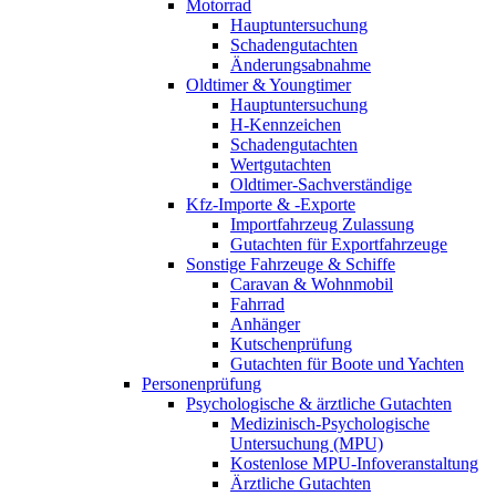
Motorrad
Hauptuntersuchung
Schadengutachten
Änderungsabnahme
Oldtimer & Youngtimer
Hauptuntersuchung
H-Kennzeichen
Schadengutachten
Wertgutachten
Oldtimer-Sachverständige
Kfz-Importe & -Exporte
Importfahrzeug Zulassung
Gutachten für Exportfahrzeuge
Sonstige Fahrzeuge & Schiffe
Caravan & Wohnmobil
Fahrrad
Anhänger
Kutschenprüfung
Gutachten für Boote und Yachten
Personenprüfung
Psychologische & ärztliche Gutachten
Medizinisch-Psychologische
Untersuchung (MPU)
Kostenlose MPU-Infoveranstaltung
Ärztliche Gutachten