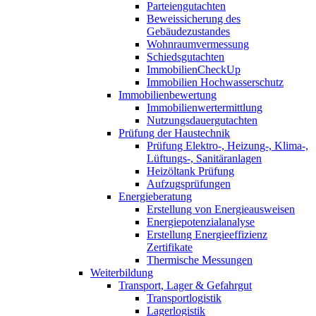
Parteiengutachten
Beweissicherung des
Gebäudezustandes
Wohnraumvermessung
Schiedsgutachten
ImmobilienCheckUp
Immobilien Hochwasserschutz
Immobilienbewertung
Immobilienwertermittlung
Nutzungsdauergutachten
Prüfung der Haustechnik
Prüfung Elektro-, Heizung-, Klima-,
Lüftungs-, Sanitäranlagen
Heizöltank Prüfung
Aufzugsprüfungen
Energieberatung
Erstellung von Energieausweisen
Energiepotenzialanalyse
Erstellung Energieeffizienz
Zertifikate
Thermische Messungen
Weiterbildung
Transport, Lager & Gefahrgut
Transportlogistik
Lagerlogistik