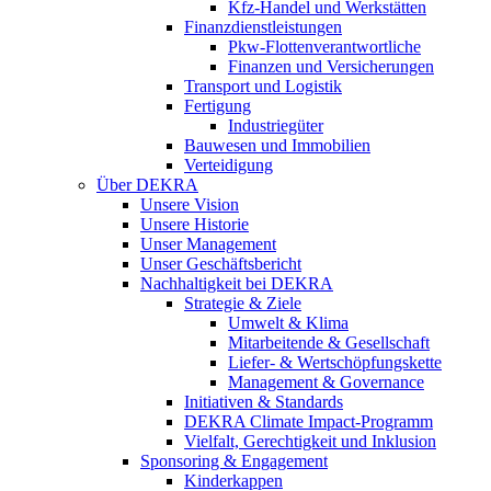
Kfz-Handel und Werkstätten
Finanzdienstleistungen
Pkw‑Flottenverantwortliche
Finanzen und Versicherungen
Transport und Logistik
Fertigung
Industriegüter
Bauwesen und Immobilien
Verteidigung
Über DEKRA
Unsere Vision
Unsere Historie
Unser Management
Unser Geschäftsbericht
Nachhaltigkeit bei DEKRA
Strategie & Ziele
Umwelt & Klima
Mitarbeitende & Gesellschaft
Liefer- & Wertschöpfungskette
Management & Governance
Initiativen & Standards
DEKRA Climate Impact-Programm
Vielfalt, Gerechtigkeit und Inklusion​
Sponsoring & Engagement
Kinderkappen