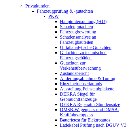
Privatkunden
Fahrzeugprüfung & -gutachten
PKW
Hauptuntersuchung (HU)
Schadengutachten
Fahrzeugbewertung
Schadensanalyse an
Fahrzeugbauteilen
Unfallanalytische Gutachten
Gutachten zu technischen
Fahrzeugschäden
Gutachten zur
Verkehrsüberwachung
Zustandsbericht
Änderungsabnahme & Tuning
Einzelbetriebserlaubnis
Ausstellung Feinstaubplakette
DEKRA Siegel für
Gebrauchtfahrzeuge
DEKRA Reparatur Stundensätze
DMSB-Wagenpass und DMSB-
Kraftfahrzeugpass
Batterietest für Elektroautos
Ladekabel Prüfung nach DGUV V3