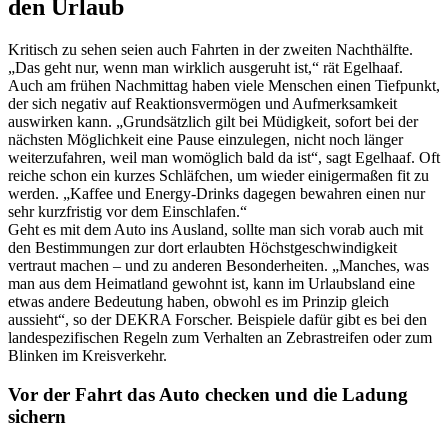
den Urlaub
Kritisch zu sehen seien auch Fahrten in der zweiten Nachthälfte.
„Das geht nur, wenn man wirklich ausgeruht ist,“ rät Egelhaaf.
Auch am frühen Nachmittag haben viele Menschen einen Tiefpunkt,
der sich negativ auf Reaktionsvermögen und Aufmerksamkeit
auswirken kann. „Grundsätzlich gilt bei Müdigkeit, sofort bei der
nächsten Möglichkeit eine Pause einzulegen, nicht noch länger
weiterzufahren, weil man womöglich bald da ist“, sagt Egelhaaf. Oft
reiche schon ein kurzes Schläfchen, um wieder einigermaßen fit zu
werden. „Kaffee und Energy-Drinks dagegen bewahren einen nur
sehr kurzfristig vor dem Einschlafen.“
Geht es mit dem Auto ins Ausland, sollte man sich vorab auch mit
den Bestimmungen zur dort erlaubten Höchstgeschwindigkeit
vertraut machen – und zu anderen Besonderheiten. „Manches, was
man aus dem Heimatland gewohnt ist, kann im Urlaubsland eine
etwas andere Bedeutung haben, obwohl es im Prinzip gleich
aussieht“, so der DEKRA Forscher. Beispiele dafür gibt es bei den
landespezifischen Regeln zum Verhalten an Zebrastreifen oder zum
Blinken im Kreisverkehr.
Vor der Fahrt das Auto checken und die Ladung
sichern