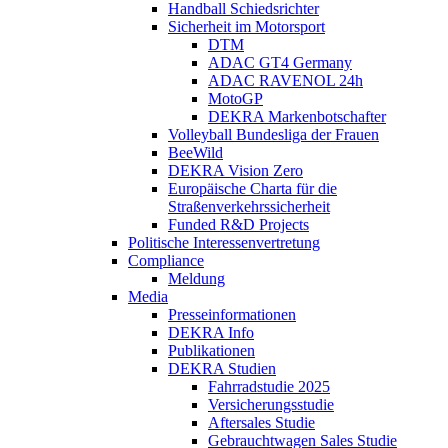
Handball Schiedsrichter
Sicherheit im Motorsport
DTM
ADAC GT4 Germany
ADAC RAVENOL 24h
MotoGP
DEKRA Markenbotschafter
Volleyball Bundesliga der Frauen
BeeWild
DEKRA Vision Zero
Europäische Charta für die
Straßenverkehrssicherheit
Funded R&D Projects
Politische Interessenvertretung
Compliance
Meldung
Media
Presseinformationen
DEKRA Info
Publikationen
DEKRA Studien
Fahrradstudie 2025
Versicherungsstudie
Aftersales Studie
Gebrauchtwagen Sales Studie