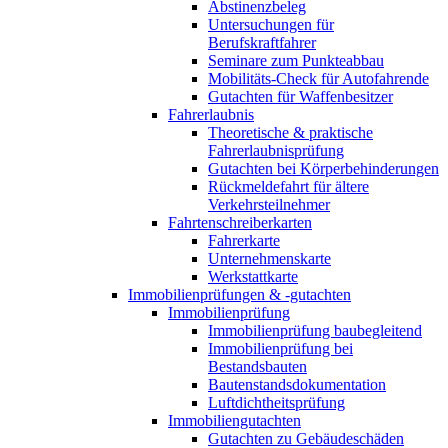
Abstinenzbeleg
Untersuchungen für
Berufskraftfahrer
Seminare zum Punkteabbau
Mobilitäts-Check für Autofahrende
Gutachten für Waffenbesitzer
Fahrerlaubnis
Theoretische & praktische
Fahrerlaubnisprüfung
Gutachten bei Körperbehinderungen
Rückmeldefahrt für ältere
Verkehrsteilnehmer
Fahrtenschreiberkarten
Fahrerkarte
Unternehmenskarte
Werkstattkarte
Immobilienprüfungen & -gutachten
Immobilienprüfung
Immobilienprüfung baubegleitend
Immobilienprüfung bei
Bestandsbauten
Bautenstandsdokumentation
Luftdichtheitsprüfung
Immobiliengutachten
Gutachten zu Gebäudeschäden