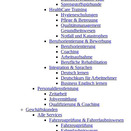
Sprengstoffspürhunde
HealthCare Training
Hygieneschulungen
Pflege & Betreuung
Qualitätsmanagement
Gesundheitswesen
Notfall und Katastrophen
Berufsorientierung & Bewerbung
Berufsorientierung
Coaching
Arbeitsaufnahme
Berufliche Rehabilitation
Integration & Sprachen
Deutsch lernen
Deutschkurs für Arbeitnehmer
Business Englisch lernen
Personaldienstleistung
Zeitarbeit
Jobvermittlung
Qualifizierung & Coaching
Geschäftskunden
Alle Services
Fahrzeugprüfung & Fahrerlaubniswesen
Fahrzeugprüfung
Fahrerlaubniswesen