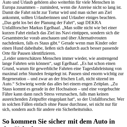
Auto und Urlaub gehören also weiterhin für viele Menschen in
Europa zusammen – zumindest, wenn die Anreise nicht so lang ist.
Damit die Fahrt nicht zur Tortur wird und man sicher am Ziel
ankommt, sollten Urlauberinnen und Urlauber einiges beachten.
„Das geht los bei der Planung der Fahrt“, sagt DEKRA
Unfallforscher Markus Egelhaaf. „Man sollte nicht wie bei einer
kurzen Fahrt einfach das Ziel ins Navi eintippen, sondern sich die
Gesamtstrecke vorab anschauen und über Alternativrouten
nachdenken, falls es Staus gibt.“ Gerade wenn man Kinder oder
einen Hund dabeihabe, ließen sich dadurch auch besser passende
Orte für Pausen identifizieren.
„Leider unterschätzen Menschen immer wieder, wie anstrengend
lange Fahrten sein können“, sagt Egelhaaf. „Es hat schon einen
Grund, warum für gewerbliche Fahrten eine Tagesfahrleistung von
maximal zehn Stunden festgelegt ist. Pausen sind enorm wichtig zur
Regeneration – und zwar an der frischen Luft, nicht sitzend im
Auto.“ Schwierig werde das alles bei einem engen Zeitplan. „Zu
Staus kommt es gerade in der Hochsaison – und eine vorgebuchte
Fähre kann dann rasch Stress verursachen, falls man keinen
ausreichenden Zeitpuffer eingeplant hat“, so der Unfallforscher. Wer
in solchen Fällen einfach ohne Pause durchrase, sei nicht nur für
sich, sondern auch für andere ein Sicherheitsrisiko.
So kommen Sie sicher mit dem Auto in