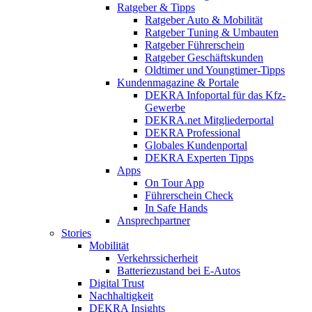
Ratgeber & Tipps
Ratgeber Auto & Mobilität
Ratgeber Tuning & Umbauten
Ratgeber Führerschein
Ratgeber Geschäftskunden
Oldtimer und Youngtimer-Tipps
Kundenmagazine & Portale
DEKRA Infoportal für das Kfz-
Gewerbe
DEKRA.net Mitgliederportal
DEKRA Professional
Globales Kundenportal
DEKRA Experten Tipps
Apps
On Tour App
Führerschein Check
In Safe Hands
Ansprechpartner
Stories
Mobilität
Verkehrssicherheit
Batteriezustand bei E-Autos
Digital Trust
Nachhaltigkeit
DEKRA Insights