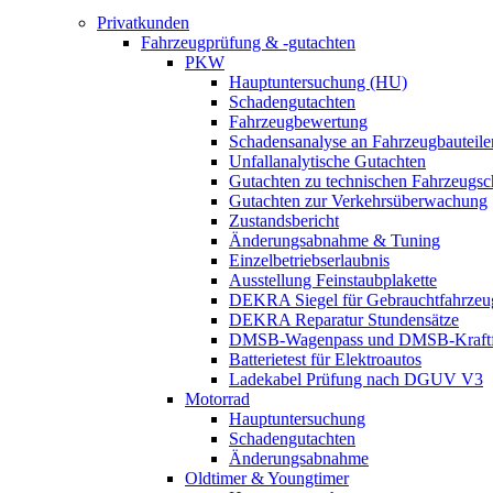
Privatkunden
Fahrzeugprüfung & -gutachten
PKW
Hauptuntersuchung (HU)
Schadengutachten
Fahrzeugbewertung
Schadensanalyse an Fahrzeugbauteile
Unfallanalytische Gutachten
Gutachten zu technischen Fahrzeugs
Gutachten zur Verkehrsüberwachung
Zustandsbericht
Änderungsabnahme & Tuning
Einzelbetriebserlaubnis
Ausstellung Feinstaubplakette
DEKRA Siegel für Gebrauchtfahrzeu
DEKRA Reparatur Stundensätze
DMSB-Wagenpass und DMSB-Kraftf
Batterietest für Elektroautos
Ladekabel Prüfung nach DGUV V3
Motorrad
Hauptuntersuchung
Schadengutachten
Änderungsabnahme
Oldtimer & Youngtimer