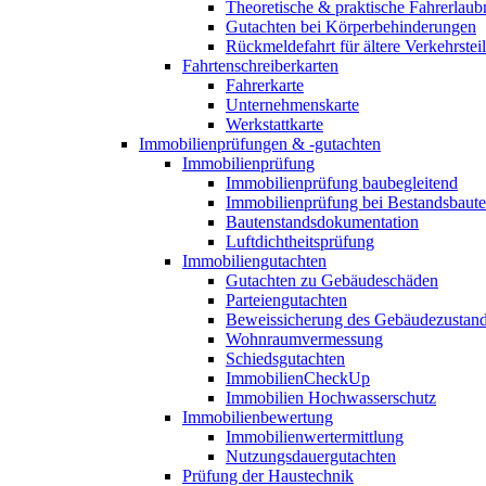
Theoretische & praktische Fahrerlaub
Gutachten bei Körperbehinderungen
Rückmeldefahrt für ältere Verkehrste
Fahrtenschreiberkarten
Fahrerkarte
Unternehmenskarte
Werkstattkarte
Immobilienprüfungen & -gutachten
Immobilienprüfung
Immobilienprüfung baubegleitend
Immobilienprüfung bei Bestandsbaut
Bautenstandsdokumentation
Luftdichtheitsprüfung
Immobiliengutachten
Gutachten zu Gebäudeschäden
Parteiengutachten
Beweissicherung des Gebäudezustan
Wohnraumvermessung
Schiedsgutachten
ImmobilienCheckUp
Immobilien Hochwasserschutz
Immobilienbewertung
Immobilienwertermittlung
Nutzungsdauergutachten
Prüfung der Haustechnik