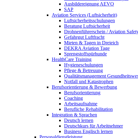
Ausbildereignung AEVO
SAP
Aviation Services (Luftsicherheit)
Luftsicherheitsschulungen
Beratung Luftsicherheit
Drohnenführerschein / Aviation Safet
Gefahrgut Luftfracht
Mieten & Tagen in Dreieich
DEKRA Aviation Tage
Sprengstoffspürhunde
HealthCare Training
Hygieneschulungen
Pflege & Betreuung
Qualitätsmanagement Gesundheitswe
Notfall und Katastrophen
Berufsorientierung & Bewerbung
Berufsorientierung
Coaching
Arbeitsaufnahme
Berufliche Rehabilitation
Integration & Sprachen
Deutsch lernen
Deutschkurs für Arbeitnehmer
Business Englisch lernen
Personaldienstleistung