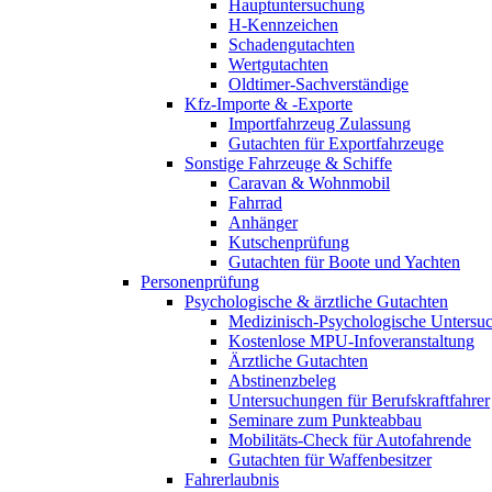
Hauptuntersuchung
H-Kennzeichen
Schadengutachten
Wertgutachten
Oldtimer-Sachverständige
Kfz-Importe & -Exporte
Importfahrzeug Zulassung
Gutachten für Exportfahrzeuge
Sonstige Fahrzeuge & Schiffe
Caravan & Wohnmobil
Fahrrad
Anhänger
Kutschenprüfung
Gutachten für Boote und Yachten
Personenprüfung
Psychologische & ärztliche Gutachten
Medizinisch-Psychologische Unters
Kostenlose MPU-Infoveranstaltung
Ärztliche Gutachten
Abstinenzbeleg
Untersuchungen für Berufskraftfahrer
Seminare zum Punkteabbau
Mobilitäts-Check für Autofahrende
Gutachten für Waffenbesitzer
Fahrerlaubnis