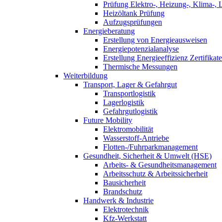
Prüfung Elektro-, Heizung-, Klima-, 
Heizöltank Prüfung
Aufzugsprüfungen
Energieberatung
Erstellung von Energieausweisen
Energiepotenzialanalyse
Erstellung Energieeffizienz Zertifikate
Thermische Messungen
Weiterbildung
Transport, Lager & Gefahrgut
Transportlogistik
Lagerlogistik
Gefahrgutlogistik
Future Mobility
Elektromobilität
Wasserstoff-Antriebe
Flotten-/Fuhrparkmanagement
Gesundheit, Sicherheit & Umwelt (HSE)
Arbeits- & Gesundheitsmanagement
Arbeitsschutz & Arbeitssicherheit
Bausicherheit
Brandschutz
Handwerk & Industrie
Elektrotechnik
Kfz-Werkstatt