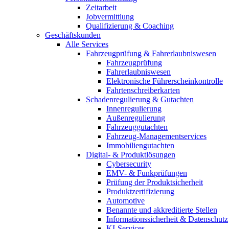
Zeitarbeit
Jobvermittlung
Qualifizierung & Coaching
Geschäftskunden
Alle Services
Fahrzeugprüfung & Fahrerlaubniswesen
Fahrzeugprüfung
Fahrerlaubniswesen
Elektronische Führerscheinkontrolle
Fahrtenschreiberkarten
Schadenregulierung & Gutachten
Innenregulierung
Außenregulierung
Fahrzeuggutachten
Fahrzeug-Managementservices
Immobiliengutachten
Digital- & Produktlösungen
Cybersecurity
EMV- & Funkprüfungen
Prüfung der Produktsicherheit
Produktzertifizierung
Automotive
Benannte und akkreditierte Stellen
Informationssicherheit & Datenschutz
KI-Services