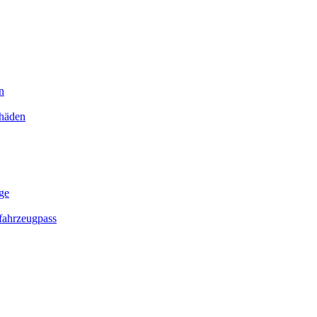
n
chäden
ge
ahrzeugpass