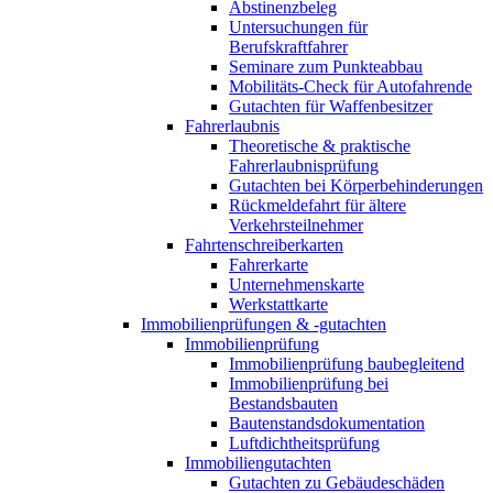
Abstinenzbeleg
Untersuchungen für
Berufskraftfahrer
Seminare zum Punkteabbau
Mobilitäts-Check für Autofahrende
Gutachten für Waffenbesitzer
Fahrerlaubnis
Theoretische & praktische
Fahrerlaubnisprüfung
Gutachten bei Körperbehinderungen
Rückmeldefahrt für ältere
Verkehrsteilnehmer
Fahrtenschreiberkarten
Fahrerkarte
Unternehmenskarte
Werkstattkarte
Immobilienprüfungen & -gutachten
Immobilienprüfung
Immobilienprüfung baubegleitend
Immobilienprüfung bei
Bestandsbauten
Bautenstandsdokumentation
Luftdichtheitsprüfung
Immobiliengutachten
Gutachten zu Gebäudeschäden