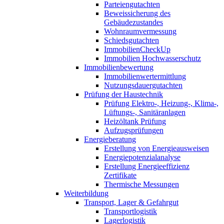
Parteiengutachten
Beweissicherung des
Gebäudezustandes
Wohnraumvermessung
Schiedsgutachten
ImmobilienCheckUp
Immobilien Hochwasserschutz
Immobilienbewertung
Immobilienwertermittlung
Nutzungsdauergutachten
Prüfung der Haustechnik
Prüfung Elektro-, Heizung-, Klima-,
Lüftungs-, Sanitäranlagen
Heizöltank Prüfung
Aufzugsprüfungen
Energieberatung
Erstellung von Energieausweisen
Energiepotenzialanalyse
Erstellung Energieeffizienz
Zertifikate
Thermische Messungen
Weiterbildung
Transport, Lager & Gefahrgut
Transportlogistik
Lagerlogistik