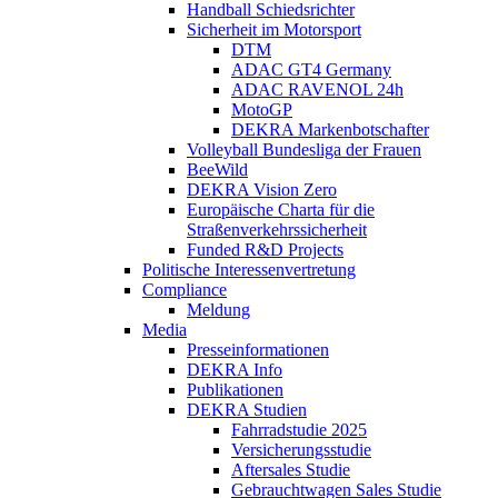
Handball Schiedsrichter
Sicherheit im Motorsport
DTM
ADAC GT4 Germany
ADAC RAVENOL 24h
MotoGP
DEKRA Markenbotschafter
Volleyball Bundesliga der Frauen
BeeWild
DEKRA Vision Zero
Europäische Charta für die
Straßenverkehrssicherheit
Funded R&D Projects
Politische Interessenvertretung
Compliance
Meldung
Media
Presseinformationen
DEKRA Info
Publikationen
DEKRA Studien
Fahrradstudie 2025
Versicherungsstudie
Aftersales Studie
Gebrauchtwagen Sales Studie