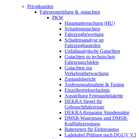
Privatkunden
Fahrzeugprüfung & -gutachten
PKW
Hauptuntersuchung (HU)
Schadengutachten
Fahrzeugbewertung
Schadensanalyse an
Fahrzeugbauteilen
Unfallanalytische Gutachten
Gutachten zu technischen
Fahrzeugschäden
Gutachten zur
Verkehrsüberwachung
Zustandsbericht
Änderungsabnahme & Tuning
Einzelbetriebserlaubnis
Ausstellung Feinstaubplakette
DEKRA Siegel für
Gebrauchtfahrzeuge
DEKRA Reparatur Stundensätze
DMSB-Wagenpass und DMSB-
Kraftfahrzeugpass
Batterietest für Elektroautos
Ladekabel Prüfung nach DGUV V3