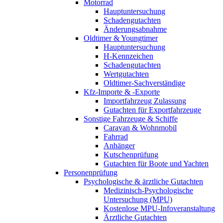
Motorrad
Hauptuntersuchung
Schadengutachten
Änderungsabnahme
Oldtimer & Youngtimer
Hauptuntersuchung
H-Kennzeichen
Schadengutachten
Wertgutachten
Oldtimer-Sachverständige
Kfz-Importe & -Exporte
Importfahrzeug Zulassung
Gutachten für Exportfahrzeuge
Sonstige Fahrzeuge & Schiffe
Caravan & Wohnmobil
Fahrrad
Anhänger
Kutschenprüfung
Gutachten für Boote und Yachten
Personenprüfung
Psychologische & ärztliche Gutachten
Medizinisch-Psychologische
Untersuchung (MPU)
Kostenlose MPU-Infoveranstaltung
Ärztliche Gutachten