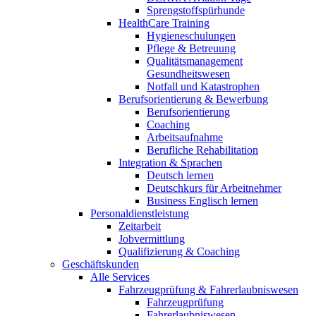
Sprengstoffspürhunde
HealthCare Training
Hygieneschulungen
Pflege & Betreuung
Qualitätsmanagement
Gesundheitswesen
Notfall und Katastrophen
Berufsorientierung & Bewerbung
Berufsorientierung
Coaching
Arbeitsaufnahme
Berufliche Rehabilitation
Integration & Sprachen
Deutsch lernen
Deutschkurs für Arbeitnehmer
Business Englisch lernen
Personaldienstleistung
Zeitarbeit
Jobvermittlung
Qualifizierung & Coaching
Geschäftskunden
Alle Services
Fahrzeugprüfung & Fahrerlaubniswesen
Fahrzeugprüfung
Fahrerlaubniswesen