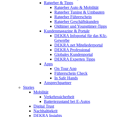
Ratgeber & Tipps
Ratgeber Auto & Mobilität
Ratgeber Tuning & Umbauten
Ratgeber Führerschein
Ratgeber Geschäftskunden
Oldtimer und Youngtimer-Tipps
Kundenmagazine & Portale
DEKRA Infoportal für das Kfz-
Gewerbe
DEKRA.net Mitgliederportal
DEKRA Professional
Globales Kundenportal
DEKRA Experten Tipps
Apps
On Tour App
Führerschein Check
In Safe Hands
Ansprechpartner
Stories
Mobilität
Verkehrssicherheit
Batteriezustand bei E-Autos
Digital Trust
Nachhaltigkeit
DEKRA Insights