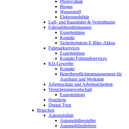
Photovoltaik
Biogas
Wasserstoff
Elektromobilität
Luft- und Raumfahrt & Verteidigung
Fahrraddienstleistungen
Expertentipps
Kontakt
Sicherheitstests E-Bike-Akkus
Fuhrparkservices
Expertentipps
Kontakt Fuhrparkservices
Kfz-Gewerbe
Kontakt
Betreiberpflichtenmanagement für
Autohaus und Werkstatt
Arbeitsschutz und Arbeitssicherheit
Versicherungswirtschaft
Expertentipps
Hotellerie
Digital Trust
Branchen
Automobilität
Automobilhersteller
Automobilzulieferer