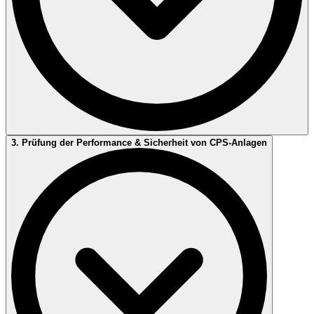
3. Prüfung der Performance & Sicherheit von CPS-Anlagen
IEC / EN 61347-1 (allgemeine Anforderungen Betriebsgeräte
für Leuchten)
IEC / EN 61347-2-7 (Betriebsgeräte für Notleuchten mit
Einzelbatterie)
IEC / EN 61347-2-11 (Module für Leuchten)
IEC / EN 61347-2-13 (Betriebsgeräte für LED-Module)
IEC / EN 62384 (Performance Anforderungen für
Betriebsgeräte für LED-Module)
IEC / EN 62031 (LED-Module)
IEC / EN 62034 (Automatische Prüfsysteme für
batteriebetriebene Sicherheitsbeleuchtung für Rettungswege)
UL 8750 (Betriebsgeräte und LED-Module)
Mehr erfahren