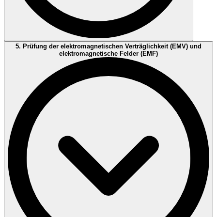
5. Prüfung der elektromagnetischen Verträglichkeit (EMV) und
OD CIG 0421 (Definition Anforderungen Werksinspektion)
elektromagnetische Felder (EMF)
OD CIG 0423 (Bericht Werksinspektion)
Mehr erfahren