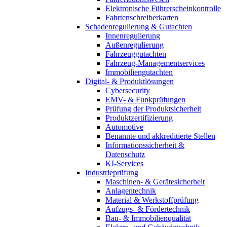
Elektronische Führerscheinkontrolle
Fahrtenschreiberkarten
Schadenregulierung & Gutachten
Innenregulierung
Außenregulierung
Fahrzeuggutachten
Fahrzeug-Managementservices
Immobiliengutachten
Digital- & Produktlösungen
Cybersecurity
EMV- & Funkprüfungen
Prüfung der Produktsicherheit
Produktzertifizierung
Automotive
Benannte und akkreditierte Stellen
Informationssicherheit &
Datenschutz
KI-Services
Industrieprüfung
Maschinen- & Gerätesicherheit
Anlagentechnik
Material & Werkstoffprüfung
Aufzugs- & Fördertechnik
Bau- & Immobilienqualität