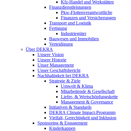
Kfz-Handel und Werkstätten
Finanzdienstleistungen
Pkw‑Flottenverantwortliche
Finanzen und Versicherungen
Transport und Logistik
Fertigung
Industriegüter
Bauwesen und Immobilien
Verteidigung
Über DEKRA
Unsere Vision
Unsere Historie
Unser Management
Unser Geschäftsbericht
Nachhaltigkeit bei DEKRA
Strategie & Ziele
Umwelt & Klima
Mitarbeitende & Gesellschaft
Liefer- & Wertschöpfungskette
Management & Governance
Initiativen & Standards
DEKRA Climate Impact-Programm
Vielfalt, Gerechtigkeit und Inklusion​
Sponsoring & Engagement
Kinderkappen