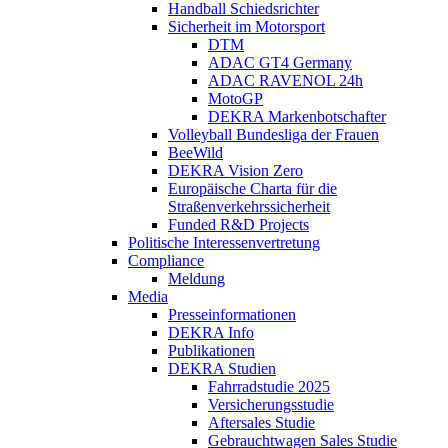
Handball Schiedsrichter
Sicherheit im Motorsport
DTM
ADAC GT4 Germany
ADAC RAVENOL 24h
MotoGP
DEKRA Markenbotschafter
Volleyball Bundesliga der Frauen
BeeWild
DEKRA Vision Zero
Europäische Charta für die
Straßenverkehrssicherheit
Funded R&D Projects
Politische Interessenvertretung
Compliance
Meldung
Media
Presseinformationen
DEKRA Info
Publikationen
DEKRA Studien
Fahrradstudie 2025
Versicherungsstudie
Aftersales Studie
Gebrauchtwagen Sales Studie