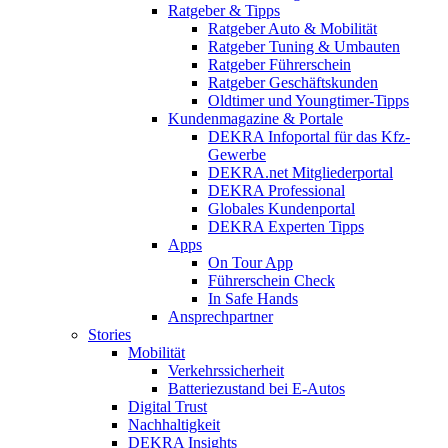
Ratgeber & Tipps
Ratgeber Auto & Mobilität
Ratgeber Tuning & Umbauten
Ratgeber Führerschein
Ratgeber Geschäftskunden
Oldtimer und Youngtimer-Tipps
Kundenmagazine & Portale
DEKRA Infoportal für das Kfz-
Gewerbe
DEKRA.net Mitgliederportal
DEKRA Professional
Globales Kundenportal
DEKRA Experten Tipps
Apps
On Tour App
Führerschein Check
In Safe Hands
Ansprechpartner
Stories
Mobilität
Verkehrssicherheit
Batteriezustand bei E-Autos
Digital Trust
Nachhaltigkeit
DEKRA Insights