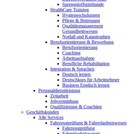
Sprengstoffspürhunde
HealthCare Training
Hygieneschulungen
Pflege & Betreuung
Qualitätsmanagement
Gesundheitswesen
Notfall und Katastrophen
Berufsorientierung & Bewerbung
Berufsorientierung
Coaching
Arbeitsaufnahme
Berufliche Rehabilitation
Integration & Sprachen
Deutsch lernen
Deutschkurs für Arbeitnehmer
Business Englisch lernen
Personaldienstleistung
Zeitarbeit
Jobvermittlung
Qualifizierung & Coaching
Geschäftskunden
Alle Services
Fahrzeugprüfung & Fahrerlaubniswesen
Fahrzeugprüfung
Fahrerlaubniswesen