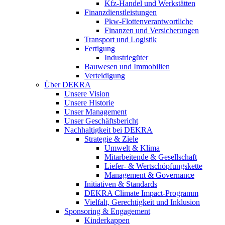
Kfz-Handel und Werkstätten
Finanzdienstleistungen
Pkw‑Flottenverantwortliche
Finanzen und Versicherungen
Transport und Logistik
Fertigung
Industriegüter
Bauwesen und Immobilien
Verteidigung
Über DEKRA
Unsere Vision
Unsere Historie
Unser Management
Unser Geschäftsbericht
Nachhaltigkeit bei DEKRA
Strategie & Ziele
Umwelt & Klima
Mitarbeitende & Gesellschaft
Liefer- & Wertschöpfungskette
Management & Governance
Initiativen & Standards
DEKRA Climate Impact-Programm
Vielfalt, Gerechtigkeit und Inklusion​
Sponsoring & Engagement
Kinderkappen