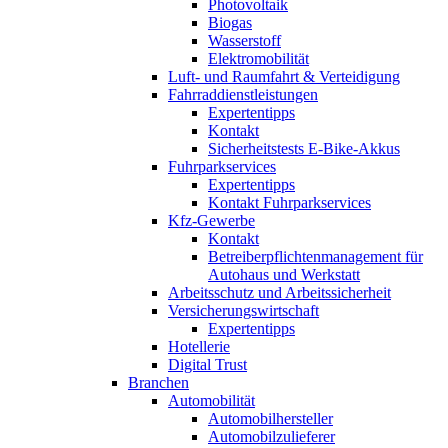
Photovoltaik
Biogas
Wasserstoff
Elektromobilität
Luft- und Raumfahrt & Verteidigung
Fahrraddienstleistungen
Expertentipps
Kontakt
Sicherheitstests E-Bike-Akkus
Fuhrparkservices
Expertentipps
Kontakt Fuhrparkservices
Kfz-Gewerbe
Kontakt
Betreiberpflichtenmanagement für
Autohaus und Werkstatt
Arbeitsschutz und Arbeitssicherheit
Versicherungswirtschaft
Expertentipps
Hotellerie
Digital Trust
Branchen
Automobilität
Automobilhersteller
Automobilzulieferer