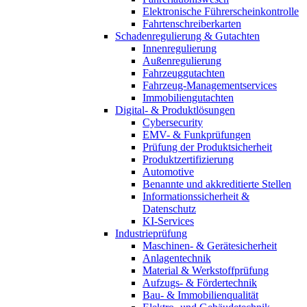
Elektronische Führerscheinkontrolle
Fahrtenschreiberkarten
Schadenregulierung & Gutachten
Innenregulierung
Außenregulierung
Fahrzeuggutachten
Fahrzeug-Managementservices
Immobiliengutachten
Digital- & Produktlösungen
Cybersecurity
EMV- & Funkprüfungen
Prüfung der Produktsicherheit
Produktzertifizierung
Automotive
Benannte und akkreditierte Stellen
Informationssicherheit &
Datenschutz
KI-Services
Industrieprüfung
Maschinen- & Gerätesicherheit
Anlagentechnik
Material & Werkstoffprüfung
Aufzugs- & Fördertechnik
Bau- & Immobilienqualität