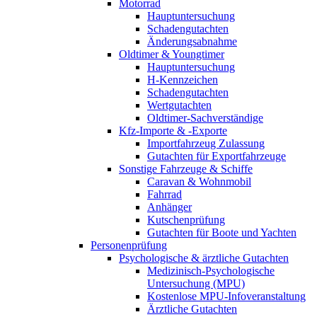
Motorrad
Hauptuntersuchung
Schadengutachten
Änderungsabnahme
Oldtimer & Youngtimer
Hauptuntersuchung
H-Kennzeichen
Schadengutachten
Wertgutachten
Oldtimer-Sachverständige
Kfz-Importe & -Exporte
Importfahrzeug Zulassung
Gutachten für Exportfahrzeuge
Sonstige Fahrzeuge & Schiffe
Caravan & Wohnmobil
Fahrrad
Anhänger
Kutschenprüfung
Gutachten für Boote und Yachten
Personenprüfung
Psychologische & ärztliche Gutachten
Medizinisch-Psychologische
Untersuchung (MPU)
Kostenlose MPU-Infoveranstaltung
Ärztliche Gutachten