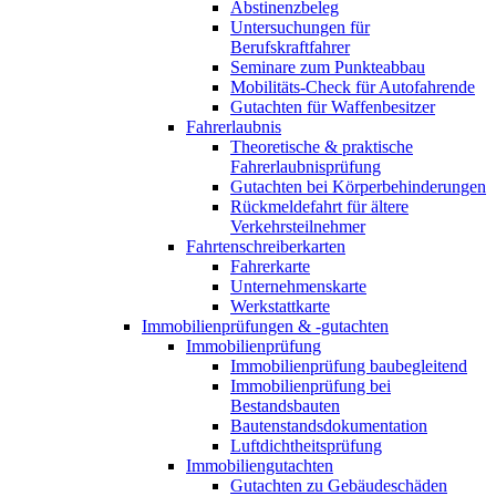
Abstinenzbeleg
Untersuchungen für
Berufskraftfahrer
Seminare zum Punkteabbau
Mobilitäts-Check für Autofahrende
Gutachten für Waffenbesitzer
Fahrerlaubnis
Theoretische & praktische
Fahrerlaubnisprüfung
Gutachten bei Körperbehinderungen
Rückmeldefahrt für ältere
Verkehrsteilnehmer
Fahrtenschreiberkarten
Fahrerkarte
Unternehmenskarte
Werkstattkarte
Immobilienprüfungen & -gutachten
Immobilienprüfung
Immobilienprüfung baubegleitend
Immobilienprüfung bei
Bestandsbauten
Bautenstandsdokumentation
Luftdichtheitsprüfung
Immobiliengutachten
Gutachten zu Gebäudeschäden