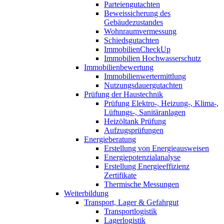
Parteiengutachten
Beweissicherung des
Gebäudezustandes
Wohnraumvermessung
Schiedsgutachten
ImmobilienCheckUp
Immobilien Hochwasserschutz
Immobilienbewertung
Immobilienwertermittlung
Nutzungsdauergutachten
Prüfung der Haustechnik
Prüfung Elektro-, Heizung-, Klima-,
Lüftungs-, Sanitäranlagen
Heizöltank Prüfung
Aufzugsprüfungen
Energieberatung
Erstellung von Energieausweisen
Energiepotenzialanalyse
Erstellung Energieeffizienz
Zertifikate
Thermische Messungen
Weiterbildung
Transport, Lager & Gefahrgut
Transportlogistik
Lagerlogistik