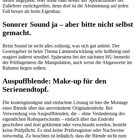
Motor angepasst. Hier sollte man besser auf Sportkrümmer der
Zulieferer zurückgreifen, denn dort ist die Abstimmung auf jeden
Fall besser als beim Eigenbau.
Sonorer Sound ja – aber bitte nicht selbst
gemacht.
Beim Sound ist nicht alles zulässig, was sich gut anhört. Der
Gesetzgeber ist beim Thema Lärmentwicklung sehr hellhörig und
reagiert äußerst sensibel. Spätestens bei der nächsten HU bemerkt
der Prüfingenieur die Manipulation, auch wenn die Abgaswerte im
Rahmen liegen sollten.
Auspuffblende: Make-up für den
Serienendtopf.
Die kostengünstigste und einfachste Lösung ist hier die Montage
einer Blende über das unveränderte Originalendrohr. Bei
Verwendung von Auspuffblenden, die – ohne Veränderung des
eigentlichen Rohrquerschnitts – einfach über das Endrohr
geschoben und dort geklemmt oder verschraubt werden, besteht
keine Prüfpflicht. Es sind keine Prüfzeugnisse oder Nachweise
notwendig. Zu beachten ist lediglich, dass die Blende nicht zum