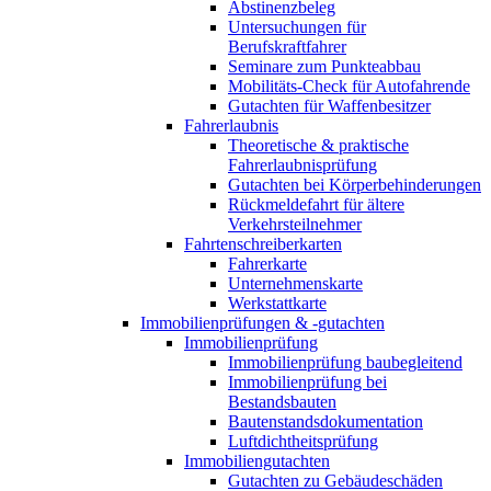
Abstinenzbeleg
Untersuchungen für
Berufskraftfahrer
Seminare zum Punkteabbau
Mobilitäts-Check für Autofahrende
Gutachten für Waffenbesitzer
Fahrerlaubnis
Theoretische & praktische
Fahrerlaubnisprüfung
Gutachten bei Körperbehinderungen
Rückmeldefahrt für ältere
Verkehrsteilnehmer
Fahrtenschreiberkarten
Fahrerkarte
Unternehmenskarte
Werkstattkarte
Immobilienprüfungen & -gutachten
Immobilienprüfung
Immobilienprüfung baubegleitend
Immobilienprüfung bei
Bestandsbauten
Bautenstandsdokumentation
Luftdichtheitsprüfung
Immobiliengutachten
Gutachten zu Gebäudeschäden