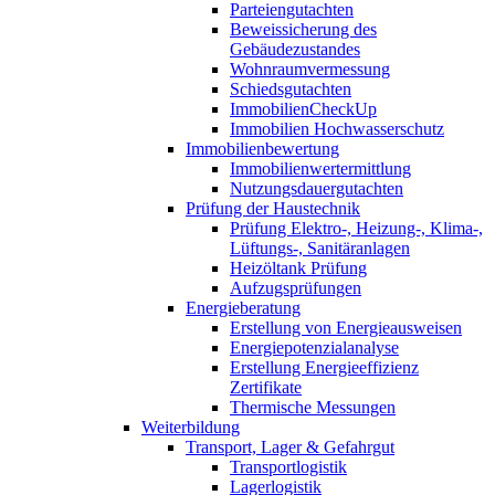
Parteiengutachten
Beweissicherung des
Gebäudezustandes
Wohnraumvermessung
Schiedsgutachten
ImmobilienCheckUp
Immobilien Hochwasserschutz
Immobilienbewertung
Immobilienwertermittlung
Nutzungsdauergutachten
Prüfung der Haustechnik
Prüfung Elektro-, Heizung-, Klima-,
Lüftungs-, Sanitäranlagen
Heizöltank Prüfung
Aufzugsprüfungen
Energieberatung
Erstellung von Energieausweisen
Energiepotenzialanalyse
Erstellung Energieeffizienz
Zertifikate
Thermische Messungen
Weiterbildung
Transport, Lager & Gefahrgut
Transportlogistik
Lagerlogistik