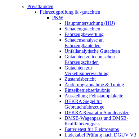
Privatkunden
Fahrzeugprüfung & -gutachten
PKW
Hauptuntersuchung (HU)
Schadengutachten
Fahrzeugbewertung
Schadensanalyse an
Fahrzeugbauteilen
Unfallanalytische Gutachten
Gutachten zu technischen
Fahrzeugschäden
Gutachten zur
Verkehrsüberwachung
Zustandsbericht
Änderungsabnahme & Tuning
Einzelbetriebserlaubnis
Ausstellung Feinstaubplakette
DEKRA Siegel für
Gebrauchtfahrzeuge
DEKRA Reparatur Stundensätze
DMSB-Wagenpass und DMSB-
Kraftfahrzeugpass
Batterietest für Elektroautos
Ladekabel Prüfung nach DGUV V3