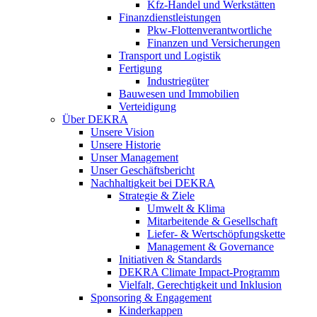
Kfz-Handel und Werkstätten
Finanzdienstleistungen
Pkw‑Flottenverantwortliche
Finanzen und Versicherungen
Transport und Logistik
Fertigung
Industriegüter
Bauwesen und Immobilien
Verteidigung
Über DEKRA
Unsere Vision
Unsere Historie
Unser Management
Unser Geschäftsbericht
Nachhaltigkeit bei DEKRA
Strategie & Ziele
Umwelt & Klima
Mitarbeitende & Gesellschaft
Liefer- & Wertschöpfungskette
Management & Governance
Initiativen & Standards
DEKRA Climate Impact-Programm
Vielfalt, Gerechtigkeit und Inklusion​
Sponsoring & Engagement
Kinderkappen