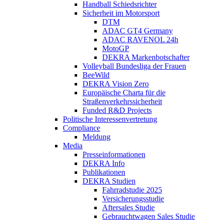
Handball Schiedsrichter
Sicherheit im Motorsport
DTM
ADAC GT4 Germany
ADAC RAVENOL 24h
MotoGP
DEKRA Markenbotschafter
Volleyball Bundesliga der Frauen
BeeWild
DEKRA Vision Zero
Europäische Charta für die
Straßenverkehrssicherheit
Funded R&D Projects
Politische Interessenvertretung
Compliance
Meldung
Media
Presseinformationen
DEKRA Info
Publikationen
DEKRA Studien
Fahrradstudie 2025
Versicherungsstudie
Aftersales Studie
Gebrauchtwagen Sales Studie