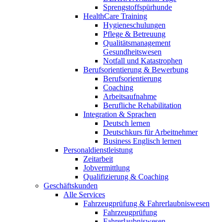
Sprengstoffspürhunde
HealthCare Training
Hygieneschulungen
Pflege & Betreuung
Qualitätsmanagement
Gesundheitswesen
Notfall und Katastrophen
Berufsorientierung & Bewerbung
Berufsorientierung
Coaching
Arbeitsaufnahme
Berufliche Rehabilitation
Integration & Sprachen
Deutsch lernen
Deutschkurs für Arbeitnehmer
Business Englisch lernen
Personaldienstleistung
Zeitarbeit
Jobvermittlung
Qualifizierung & Coaching
Geschäftskunden
Alle Services
Fahrzeugprüfung & Fahrerlaubniswesen
Fahrzeugprüfung
Fahrerlaubniswesen