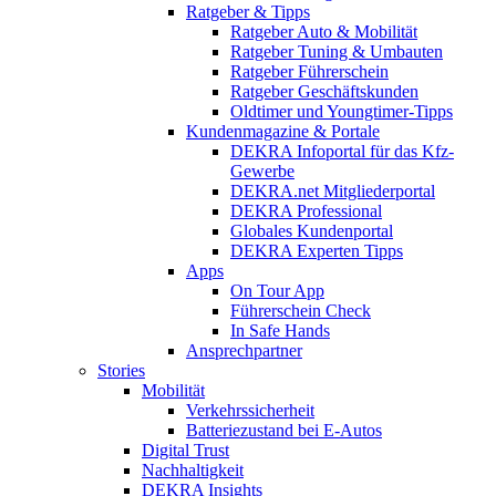
Ratgeber & Tipps
Ratgeber Auto & Mobilität
Ratgeber Tuning & Umbauten
Ratgeber Führerschein
Ratgeber Geschäftskunden
Oldtimer und Youngtimer-Tipps
Kundenmagazine & Portale
DEKRA Infoportal für das Kfz-
Gewerbe
DEKRA.net Mitgliederportal
DEKRA Professional
Globales Kundenportal
DEKRA Experten Tipps
Apps
On Tour App
Führerschein Check
In Safe Hands
Ansprechpartner
Stories
Mobilität
Verkehrssicherheit
Batteriezustand bei E-Autos
Digital Trust
Nachhaltigkeit
DEKRA Insights