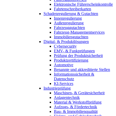
Elektronische Führerscheinkontrolle
Fahrtenschreiberkarten
Schadenregulierung & Gutachten
Innenregulierung
Außenregulierung
Fahrzeuggutachten
Fahrzeug-Managementservices
Immobiliengutachten
Digital- & Produktlösungen
Cybersecurity
EMV- & Funkprüfungen
Prüfung der Produktsicherheit
Produktzertifizierung
Automotive
Benannte und akkreditierte Stellen
Informationssicherheit &
Datenschutz
KI-Services
Industrieprüfung
Maschinen- & Gerätesicherheit
Anlagentechnik
Material & Werkstoffprüfung
Aufzugs- & Fördertechnik
Bau- & Immobilienqualität