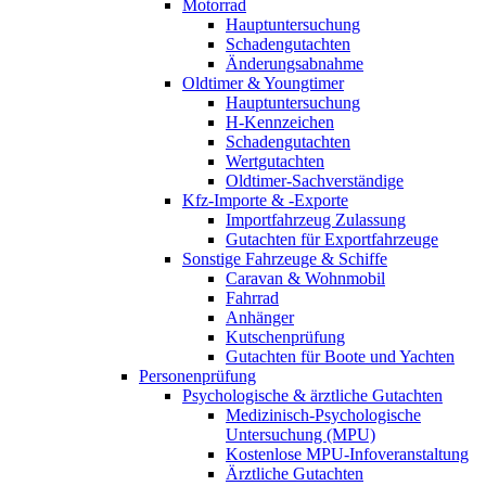
Motorrad
Hauptuntersuchung
Schadengutachten
Änderungsabnahme
Oldtimer & Youngtimer
Hauptuntersuchung
H-Kennzeichen
Schadengutachten
Wertgutachten
Oldtimer-Sachverständige
Kfz-Importe & -Exporte
Importfahrzeug Zulassung
Gutachten für Exportfahrzeuge
Sonstige Fahrzeuge & Schiffe
Caravan & Wohnmobil
Fahrrad
Anhänger
Kutschenprüfung
Gutachten für Boote und Yachten
Personenprüfung
Psychologische & ärztliche Gutachten
Medizinisch-Psychologische
Untersuchung (MPU)
Kostenlose MPU-Infoveranstaltung
Ärztliche Gutachten