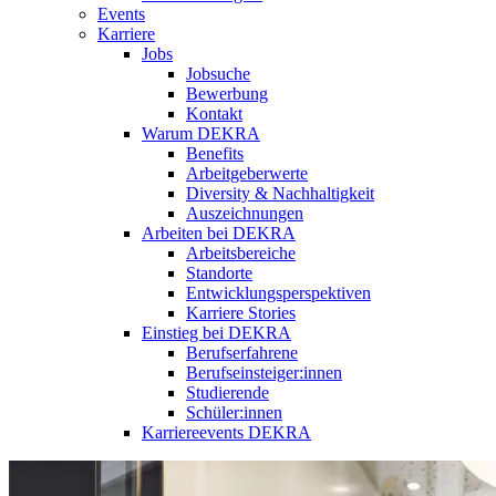
Events
Karriere
Jobs
Jobsuche
Bewerbung
Kontakt
Warum DEKRA
Benefits
Arbeitgeberwerte
Diversity & Nachhaltigkeit
Auszeichnungen
Arbeiten bei DEKRA
Arbeitsbereiche
Standorte
Entwicklungsperspektiven
Karriere Stories
Einstieg bei DEKRA
Berufserfahrene
Berufseinsteiger:innen
Studierende
Schüler:innen
Karriereevents DEKRA