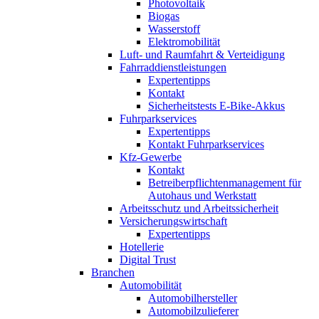
Photovoltaik
Biogas
Wasserstoff
Elektromobilität
Luft- und Raumfahrt & Verteidigung
Fahrraddienstleistungen
Expertentipps
Kontakt
Sicherheitstests E-Bike-Akkus
Fuhrparkservices
Expertentipps
Kontakt Fuhrparkservices
Kfz-Gewerbe
Kontakt
Betreiberpflichtenmanagement für
Autohaus und Werkstatt
Arbeitsschutz und Arbeitssicherheit
Versicherungswirtschaft
Expertentipps
Hotellerie
Digital Trust
Branchen
Automobilität
Automobilhersteller
Automobilzulieferer