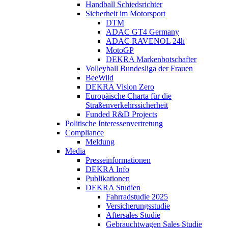
Handball Schiedsrichter
Sicherheit im Motorsport
DTM
ADAC GT4 Germany
ADAC RAVENOL 24h
MotoGP
DEKRA Markenbotschafter
Volleyball Bundesliga der Frauen
BeeWild
DEKRA Vision Zero
Europäische Charta für die
Straßenverkehrssicherheit
Funded R&D Projects
Politische Interessenvertretung
Compliance
Meldung
Media
Presseinformationen
DEKRA Info
Publikationen
DEKRA Studien
Fahrradstudie 2025
Versicherungsstudie
Aftersales Studie
Gebrauchtwagen Sales Studie