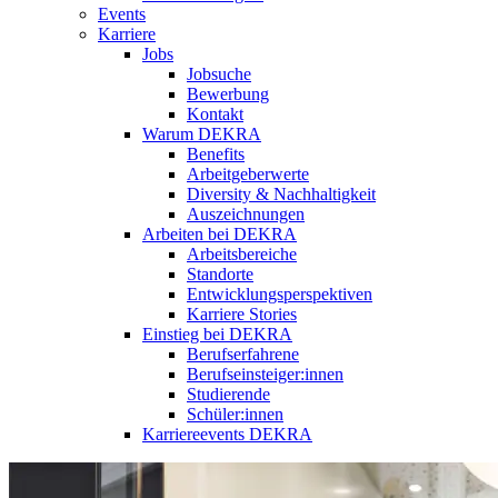
Events
Karriere
Jobs
Jobsuche
Bewerbung
Kontakt
Warum DEKRA
Benefits
Arbeitgeberwerte
Diversity & Nachhaltigkeit
Auszeichnungen
Arbeiten bei DEKRA
Arbeitsbereiche
Standorte
Entwicklungsperspektiven
Karriere Stories
Einstieg bei DEKRA
Berufserfahrene
Berufseinsteiger:innen
Studierende
Schüler:innen
Karriereevents DEKRA