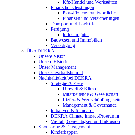
Kfz-Handel und Werkstätten
Finanzdienstleistungen
Pkw‑Flottenverantwortliche
Finanzen und Versicherungen
Transport und Logistik
Fertigung
Industriegüter
Bauwesen und Immobilien
Verteidigung
Über DEKRA
Unsere Vision
Unsere Historie
Unser Management
Unser Geschäftsbericht
Nachhaltigkeit bei DEKRA
Strategie & Ziele
Umwelt & Klima
Mitarbeitende & Gesellschaft
Liefer- & Wertschöpfungskette
Management & Governance
Initiativen & Standards
DEKRA Climate Impact-Programm
Vielfalt, Gerechtigkeit und Inklusion​
Sponsoring & Engagement
Kinderkappen