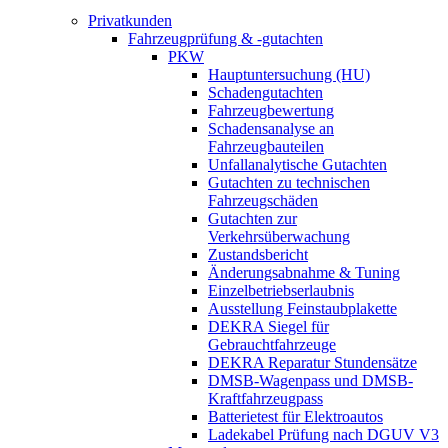
Privatkunden
Fahrzeugprüfung & -gutachten
PKW
Hauptuntersuchung (HU)
Schadengutachten
Fahrzeugbewertung
Schadensanalyse an
Fahrzeugbauteilen
Unfallanalytische Gutachten
Gutachten zu technischen
Fahrzeugschäden
Gutachten zur
Verkehrsüberwachung
Zustandsbericht
Änderungsabnahme & Tuning
Einzelbetriebserlaubnis
Ausstellung Feinstaubplakette
DEKRA Siegel für
Gebrauchtfahrzeuge
DEKRA Reparatur Stundensätze
DMSB-Wagenpass und DMSB-
Kraftfahrzeugpass
Batterietest für Elektroautos
Ladekabel Prüfung nach DGUV V3