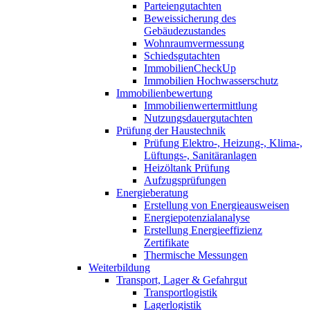
Parteiengutachten
Beweissicherung des
Gebäudezustandes
Wohnraumvermessung
Schiedsgutachten
ImmobilienCheckUp
Immobilien Hochwasserschutz
Immobilienbewertung
Immobilienwertermittlung
Nutzungsdauergutachten
Prüfung der Haustechnik
Prüfung Elektro-, Heizung-, Klima-,
Lüftungs-, Sanitäranlagen
Heizöltank Prüfung
Aufzugsprüfungen
Energieberatung
Erstellung von Energieausweisen
Energiepotenzialanalyse
Erstellung Energieeffizienz
Zertifikate
Thermische Messungen
Weiterbildung
Transport, Lager & Gefahrgut
Transportlogistik
Lagerlogistik