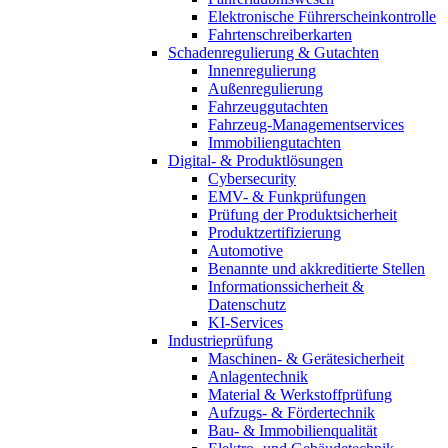
Elektronische Führerscheinkontrolle
Fahrtenschreiberkarten
Schadenregulierung & Gutachten
Innenregulierung
Außenregulierung
Fahrzeuggutachten
Fahrzeug-Managementservices
Immobiliengutachten
Digital- & Produktlösungen
Cybersecurity
EMV- & Funkprüfungen
Prüfung der Produktsicherheit
Produktzertifizierung
Automotive
Benannte und akkreditierte Stellen
Informationssicherheit &
Datenschutz
KI-Services
Industrieprüfung
Maschinen- & Gerätesicherheit
Anlagentechnik
Material & Werkstoffprüfung
Aufzugs- & Fördertechnik
Bau- & Immobilienqualität