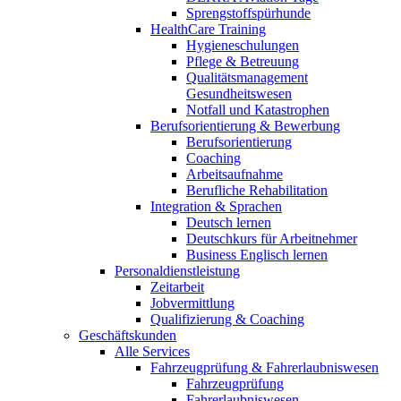
Sprengstoffspürhunde
HealthCare Training
Hygieneschulungen
Pflege & Betreuung
Qualitätsmanagement
Gesundheitswesen
Notfall und Katastrophen
Berufsorientierung & Bewerbung
Berufsorientierung
Coaching
Arbeitsaufnahme
Berufliche Rehabilitation
Integration & Sprachen
Deutsch lernen
Deutschkurs für Arbeitnehmer
Business Englisch lernen
Personaldienstleistung
Zeitarbeit
Jobvermittlung
Qualifizierung & Coaching
Geschäftskunden
Alle Services
Fahrzeugprüfung & Fahrerlaubniswesen
Fahrzeugprüfung
Fahrerlaubniswesen