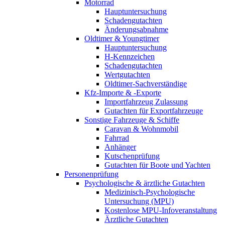
Motorrad
Hauptuntersuchung
Schadengutachten
Änderungsabnahme
Oldtimer & Youngtimer
Hauptuntersuchung
H-Kennzeichen
Schadengutachten
Wertgutachten
Oldtimer-Sachverständige
Kfz-Importe & -Exporte
Importfahrzeug Zulassung
Gutachten für Exportfahrzeuge
Sonstige Fahrzeuge & Schiffe
Caravan & Wohnmobil
Fahrrad
Anhänger
Kutschenprüfung
Gutachten für Boote und Yachten
Personenprüfung
Psychologische & ärztliche Gutachten
Medizinisch-Psychologische
Untersuchung (MPU)
Kostenlose MPU-Infoveranstaltung
Ärztliche Gutachten