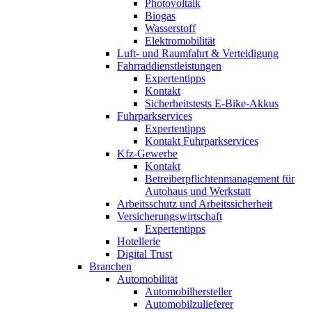
Photovoltaik
Biogas
Wasserstoff
Elektromobilität
Luft- und Raumfahrt & Verteidigung
Fahrraddienstleistungen
Expertentipps
Kontakt
Sicherheitstests E-Bike-Akkus
Fuhrparkservices
Expertentipps
Kontakt Fuhrparkservices
Kfz-Gewerbe
Kontakt
Betreiberpflichtenmanagement für
Autohaus und Werkstatt
Arbeitsschutz und Arbeitssicherheit
Versicherungswirtschaft
Expertentipps
Hotellerie
Digital Trust
Branchen
Automobilität
Automobilhersteller
Automobilzulieferer