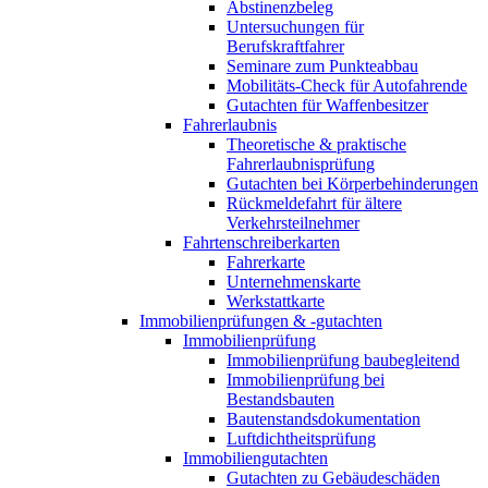
Abstinenzbeleg
Untersuchungen für
Berufskraftfahrer
Seminare zum Punkteabbau
Mobilitäts-Check für Autofahrende
Gutachten für Waffenbesitzer
Fahrerlaubnis
Theoretische & praktische
Fahrerlaubnisprüfung
Gutachten bei Körperbehinderungen
Rückmeldefahrt für ältere
Verkehrsteilnehmer
Fahrtenschreiberkarten
Fahrerkarte
Unternehmenskarte
Werkstattkarte
Immobilienprüfungen & -gutachten
Immobilienprüfung
Immobilienprüfung baubegleitend
Immobilienprüfung bei
Bestandsbauten
Bautenstandsdokumentation
Luftdichtheitsprüfung
Immobiliengutachten
Gutachten zu Gebäudeschäden