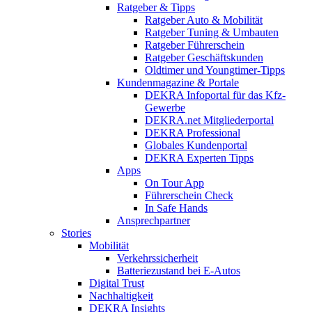
Ratgeber & Tipps
Ratgeber Auto & Mobilität
Ratgeber Tuning & Umbauten
Ratgeber Führerschein
Ratgeber Geschäftskunden
Oldtimer und Youngtimer-Tipps
Kundenmagazine & Portale
DEKRA Infoportal für das Kfz-
Gewerbe
DEKRA.net Mitgliederportal
DEKRA Professional
Globales Kundenportal
DEKRA Experten Tipps
Apps
On Tour App
Führerschein Check
In Safe Hands
Ansprechpartner
Stories
Mobilität
Verkehrssicherheit
Batteriezustand bei E-Autos
Digital Trust
Nachhaltigkeit
DEKRA Insights