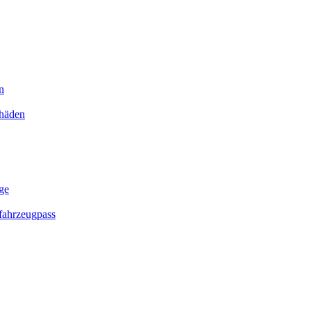
n
chäden
ge
ahrzeugpass