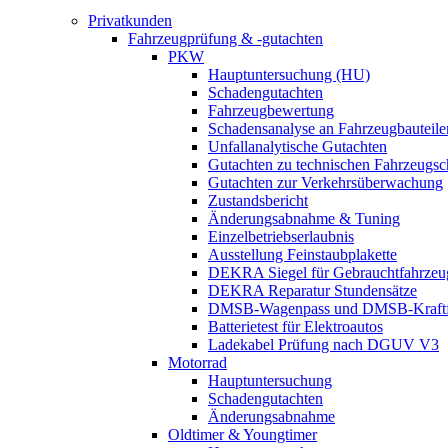
Privatkunden
Fahrzeugprüfung & -gutachten
PKW
Hauptuntersuchung (HU)
Schadengutachten
Fahrzeugbewertung
Schadensanalyse an Fahrzeugbauteile
Unfallanalytische Gutachten
Gutachten zu technischen Fahrzeugs
Gutachten zur Verkehrsüberwachung
Zustandsbericht
Änderungsabnahme & Tuning
Einzelbetriebserlaubnis
Ausstellung Feinstaubplakette
DEKRA Siegel für Gebrauchtfahrzeu
DEKRA Reparatur Stundensätze
DMSB-Wagenpass und DMSB-Kraftf
Batterietest für Elektroautos
Ladekabel Prüfung nach DGUV V3
Motorrad
Hauptuntersuchung
Schadengutachten
Änderungsabnahme
Oldtimer & Youngtimer