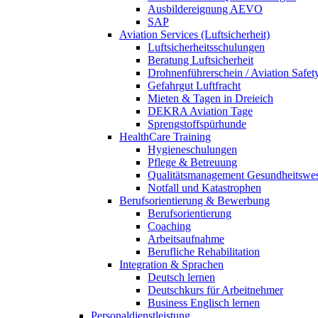
Ausbildereignung AEVO
SAP
Aviation Services (Luftsicherheit)
Luftsicherheitsschulungen
Beratung Luftsicherheit
Drohnenführerschein / Aviation Safet
Gefahrgut Luftfracht
Mieten & Tagen in Dreieich
DEKRA Aviation Tage
Sprengstoffspürhunde
HealthCare Training
Hygieneschulungen
Pflege & Betreuung
Qualitätsmanagement Gesundheitswe
Notfall und Katastrophen
Berufsorientierung & Bewerbung
Berufsorientierung
Coaching
Arbeitsaufnahme
Berufliche Rehabilitation
Integration & Sprachen
Deutsch lernen
Deutschkurs für Arbeitnehmer
Business Englisch lernen
Personaldienstleistung