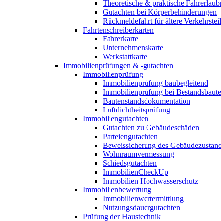
Theoretische & praktische Fahrerlaub
Gutachten bei Körperbehinderungen
Rückmeldefahrt für ältere Verkehrste
Fahrtenschreiberkarten
Fahrerkarte
Unternehmenskarte
Werkstattkarte
Immobilienprüfungen & -gutachten
Immobilienprüfung
Immobilienprüfung baubegleitend
Immobilienprüfung bei Bestandsbaut
Bautenstandsdokumentation
Luftdichtheitsprüfung
Immobiliengutachten
Gutachten zu Gebäudeschäden
Parteiengutachten
Beweissicherung des Gebäudezustan
Wohnraumvermessung
Schiedsgutachten
ImmobilienCheckUp
Immobilien Hochwasserschutz
Immobilienbewertung
Immobilienwertermittlung
Nutzungsdauergutachten
Prüfung der Haustechnik