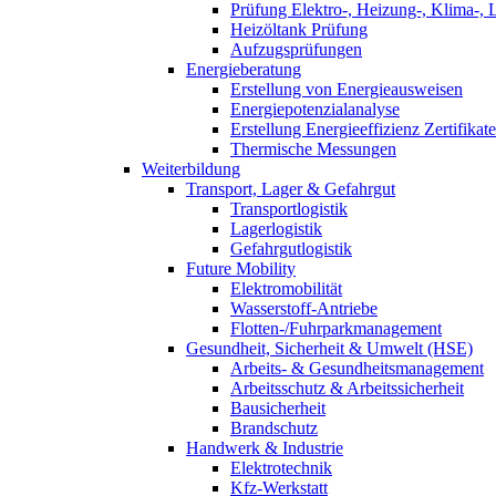
Prüfung Elektro-, Heizung-, Klima-, 
Heizöltank Prüfung
Aufzugsprüfungen
Energieberatung
Erstellung von Energieausweisen
Energiepotenzialanalyse
Erstellung Energieeffizienz Zertifikate
Thermische Messungen
Weiterbildung
Transport, Lager & Gefahrgut
Transportlogistik
Lagerlogistik
Gefahrgutlogistik
Future Mobility
Elektromobilität
Wasserstoff-Antriebe
Flotten-/Fuhrparkmanagement
Gesundheit, Sicherheit & Umwelt (HSE)
Arbeits- & Gesundheitsmanagement
Arbeitsschutz & Arbeitssicherheit
Bausicherheit
Brandschutz
Handwerk & Industrie
Elektrotechnik
Kfz-Werkstatt