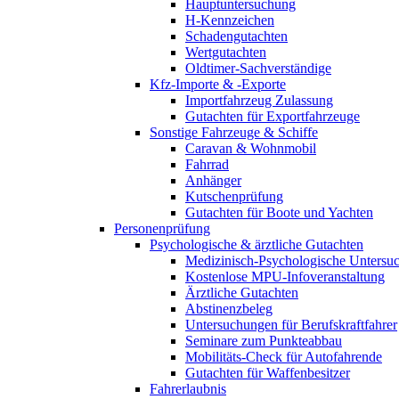
Hauptuntersuchung
H-Kennzeichen
Schadengutachten
Wertgutachten
Oldtimer-Sachverständige
Kfz-Importe & -Exporte
Importfahrzeug Zulassung
Gutachten für Exportfahrzeuge
Sonstige Fahrzeuge & Schiffe
Caravan & Wohnmobil
Fahrrad
Anhänger
Kutschenprüfung
Gutachten für Boote und Yachten
Personenprüfung
Psychologische & ärztliche Gutachten
Medizinisch-Psychologische Unters
Kostenlose MPU-Infoveranstaltung
Ärztliche Gutachten
Abstinenzbeleg
Untersuchungen für Berufskraftfahrer
Seminare zum Punkteabbau
Mobilitäts-Check für Autofahrende
Gutachten für Waffenbesitzer
Fahrerlaubnis