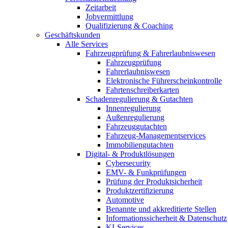
Zeitarbeit
Jobvermittlung
Qualifizierung & Coaching
Geschäftskunden
Alle Services
Fahrzeugprüfung & Fahrerlaubniswesen
Fahrzeugprüfung
Fahrerlaubniswesen
Elektronische Führerscheinkontrolle
Fahrtenschreiberkarten
Schadenregulierung & Gutachten
Innenregulierung
Außenregulierung
Fahrzeuggutachten
Fahrzeug-Managementservices
Immobiliengutachten
Digital- & Produktlösungen
Cybersecurity
EMV- & Funkprüfungen
Prüfung der Produktsicherheit
Produktzertifizierung
Automotive
Benannte und akkreditierte Stellen
Informationssicherheit & Datenschutz
KI-Services