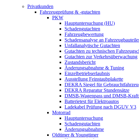
Privatkunden
Fahrzeugprüfung & -gutachten
PKW
Hauptuntersuchung (HU)
Schadengutachten
Fahrzeugbewertung
Schadensanalyse an Fahrzeugbauteile
Unfallanalytische Gutachten
Gutachten zu technischen Fahrzeugs
Gutachten zur Verkehrsüberwachung
Zustandsbericht
Änderungsabnahme & Tuning
Einzelbetriebserlaubnis
Ausstellung Feinstaubplakette
DEKRA Siegel für Gebrauchtfahrzeu
DEKRA Reparatur Stundensätze
DMSB-Wagenpass und DMSB-Kraftf
Batterietest für Elektroautos
Ladekabel Prüfung nach DGUV V3
Motorrad
Hauptuntersuchung
Schadengutachten
Änderungsabnahme
Oldtimer & Youngtimer