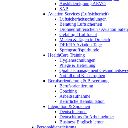
Ausbildereignung AEVO
SAP
Aviation Services (Luftsicherheit)
Luftsicherheitsschulungen
Beratung Luftsicherheit
Drohnenführerschein / Aviation Safet
Gefahrgut Luftfracht
Mieten & Tagen in Dreieich
DEKRA Aviation Tage
Sprengstoffspürhunde
HealthCare Training
Hygieneschulungen
Pflege & Betreuung
Qualitätsmanagement Gesundheitswe
Notfall und Katastrophen
Berufsorientierung & Bewerbung
Berufsorientierung
Coaching
Arbeitsaufnahme
Berufliche Rehabilitation
Integration & Sprachen
Deutsch lernen
Deutschkurs für Arbeitnehmer
Business Englisch lernen
Personaldienstleistung