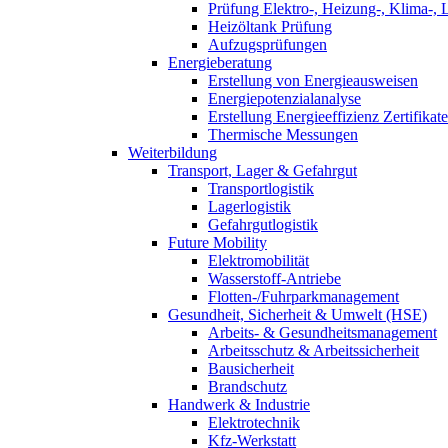
Prüfung Elektro-, Heizung-, Klima-, 
Heizöltank Prüfung
Aufzugsprüfungen
Energieberatung
Erstellung von Energieausweisen
Energiepotenzialanalyse
Erstellung Energieeffizienz Zertifikate
Thermische Messungen
Weiterbildung
Transport, Lager & Gefahrgut
Transportlogistik
Lagerlogistik
Gefahrgutlogistik
Future Mobility
Elektromobilität
Wasserstoff-Antriebe
Flotten-/Fuhrparkmanagement
Gesundheit, Sicherheit & Umwelt (HSE)
Arbeits- & Gesundheitsmanagement
Arbeitsschutz & Arbeitssicherheit
Bausicherheit
Brandschutz
Handwerk & Industrie
Elektrotechnik
Kfz-Werkstatt