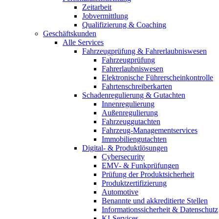
Zeitarbeit
Jobvermittlung
Qualifizierung & Coaching
Geschäftskunden
Alle Services
Fahrzeugprüfung & Fahrerlaubniswesen
Fahrzeugprüfung
Fahrerlaubniswesen
Elektronische Führerscheinkontrolle
Fahrtenschreiberkarten
Schadenregulierung & Gutachten
Innenregulierung
Außenregulierung
Fahrzeuggutachten
Fahrzeug-Managementservices
Immobiliengutachten
Digital- & Produktlösungen
Cybersecurity
EMV- & Funkprüfungen
Prüfung der Produktsicherheit
Produktzertifizierung
Automotive
Benannte und akkreditierte Stellen
Informationssicherheit & Datenschutz
KI-Services