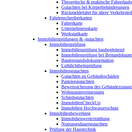
Theoretische & praktische Fahrerlaub
Gutachten bei Körperbehinderungen
Rückmeldefahrt für ältere Verkehrste
Fahrtenschreiberkarten
Fahrerkarte
Unternehmenskarte
Werkstattkarte
Immobilienprüfungen & -gutachten
Immobilienprüfung
Immobilienprüfung baubegleitend
Immobilienprüfung bei Bestandsbaut
Bautenstandsdokumentation
Luftdichtheitsprüfung
Immobiliengutachten
Gutachten zu Gebäudeschäden
Parteiengutachten
Beweissicherung des Gebäudezustan
Wohnraumvermessung
Schiedsgutachten
ImmobilienCheckUp
Immobilien Hochwasserschutz
Immobilienbewertung
Immobilienwertermittlung
Nutzungsdauergutachten
Prüfung der Haustechnik