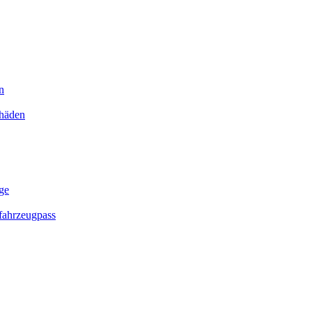
n
chäden
ge
ahrzeugpass