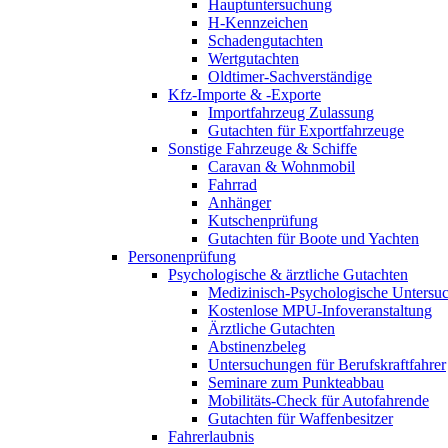
Hauptuntersuchung
H-Kennzeichen
Schadengutachten
Wertgutachten
Oldtimer-Sachverständige
Kfz-Importe & -Exporte
Importfahrzeug Zulassung
Gutachten für Exportfahrzeuge
Sonstige Fahrzeuge & Schiffe
Caravan & Wohnmobil
Fahrrad
Anhänger
Kutschenprüfung
Gutachten für Boote und Yachten
Personenprüfung
Psychologische & ärztliche Gutachten
Medizinisch-Psychologische Unters
Kostenlose MPU-Infoveranstaltung
Ärztliche Gutachten
Abstinenzbeleg
Untersuchungen für Berufskraftfahrer
Seminare zum Punkteabbau
Mobilitäts-Check für Autofahrende
Gutachten für Waffenbesitzer
Fahrerlaubnis