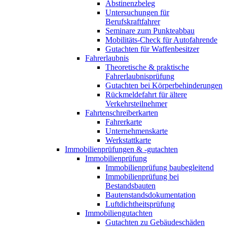
Abstinenzbeleg
Untersuchungen für
Berufskraftfahrer
Seminare zum Punkteabbau
Mobilitäts-Check für Autofahrende
Gutachten für Waffenbesitzer
Fahrerlaubnis
Theoretische & praktische
Fahrerlaubnisprüfung
Gutachten bei Körperbehinderungen
Rückmeldefahrt für ältere
Verkehrsteilnehmer
Fahrtenschreiberkarten
Fahrerkarte
Unternehmenskarte
Werkstattkarte
Immobilienprüfungen & -gutachten
Immobilienprüfung
Immobilienprüfung baubegleitend
Immobilienprüfung bei
Bestandsbauten
Bautenstandsdokumentation
Luftdichtheitsprüfung
Immobiliengutachten
Gutachten zu Gebäudeschäden