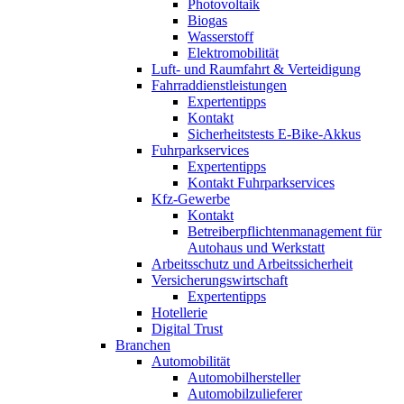
Photovoltaik
Biogas
Wasserstoff
Elektromobilität
Luft- und Raumfahrt & Verteidigung
Fahrraddienstleistungen
Expertentipps
Kontakt
Sicherheitstests E-Bike-Akkus
Fuhrparkservices
Expertentipps
Kontakt Fuhrparkservices
Kfz-Gewerbe
Kontakt
Betreiberpflichtenmanagement für
Autohaus und Werkstatt
Arbeitsschutz und Arbeitssicherheit
Versicherungswirtschaft
Expertentipps
Hotellerie
Digital Trust
Branchen
Automobilität
Automobilhersteller
Automobilzulieferer