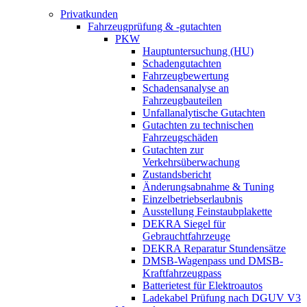
Privatkunden
Fahrzeugprüfung & -gutachten
PKW
Hauptuntersuchung (HU)
Schadengutachten
Fahrzeugbewertung
Schadensanalyse an
Fahrzeugbauteilen
Unfallanalytische Gutachten
Gutachten zu technischen
Fahrzeugschäden
Gutachten zur
Verkehrsüberwachung
Zustandsbericht
Änderungsabnahme & Tuning
Einzelbetriebserlaubnis
Ausstellung Feinstaubplakette
DEKRA Siegel für
Gebrauchtfahrzeuge
DEKRA Reparatur Stundensätze
DMSB-Wagenpass und DMSB-
Kraftfahrzeugpass
Batterietest für Elektroautos
Ladekabel Prüfung nach DGUV V3