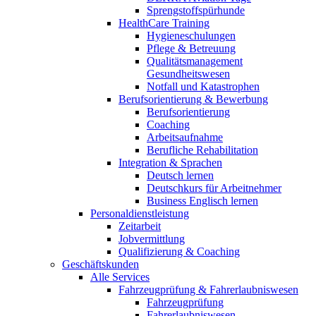
Sprengstoffspürhunde
HealthCare Training
Hygieneschulungen
Pflege & Betreuung
Qualitätsmanagement
Gesundheitswesen
Notfall und Katastrophen
Berufsorientierung & Bewerbung
Berufsorientierung
Coaching
Arbeitsaufnahme
Berufliche Rehabilitation
Integration & Sprachen
Deutsch lernen
Deutschkurs für Arbeitnehmer
Business Englisch lernen
Personaldienstleistung
Zeitarbeit
Jobvermittlung
Qualifizierung & Coaching
Geschäftskunden
Alle Services
Fahrzeugprüfung & Fahrerlaubniswesen
Fahrzeugprüfung
Fahrerlaubniswesen