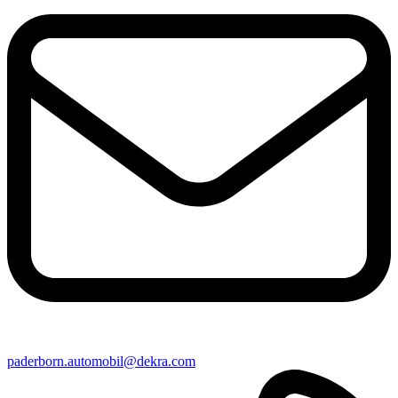
paderborn​.automobil@​dekra.com