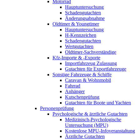
Motorrad
Hauptuntersuchung
Schadengutachten
Änderungsabnahme
Oldtimer & Youngtimer
Hauptuntersuchung
H-Kennzeichen
Schadengutachten
Wertgutachten
Oldtimer-Sachverständige
Kfz-Importe & -Exporte
Importfahrzeug Zulassung
Gutachten für Exportfahrzeuge
Sonstige Fahrzeuge & Schiffe
Caravan & Wohnmobil
Fahrrad
Anhänger
Kutschenprüfung
Gutachten für Boote und Yachten
Personenprüfung
Psychologische & ärztliche Gutachten
Medizinisch-Psychologische
Untersuchung (MPU)
Kostenlose MPU-Infoveranstaltung
Ärztliche Gutachten