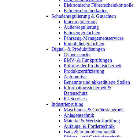
Elektronische Führerscheinkontrolle
Fahrtenschreiberkarten
Schadenregulierung & Gutachten
Innenregulierung
Außenregulierung
Fahrzeuggutachten
Fahrzeug-Managementservices
Immobiliengutachten
Digital- & Produktlösungen
Cybersecurity
EMV- & Funkprüfungen
Prüfung der Produktsicherheit
Produktzertifizierung
Automotive
Benannte und akkreditierte Stellen
Informationssicherheit &
Datenschutz
KI-Services
Industrieprüfung
Maschinen- & Gerätesicherheit
Anlagentechnik
Material & Werkstoffprüfung
Aufzugs- & Fördertechnik
Bau- & Immobilienqualität