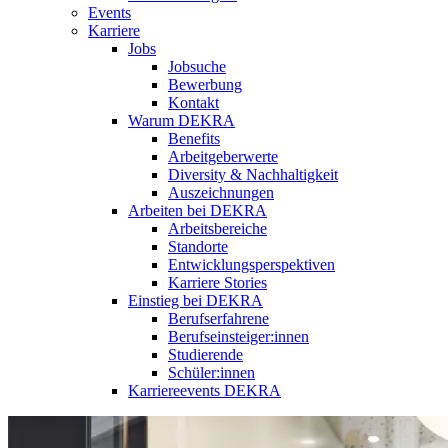
Events
Karriere
Jobs
Jobsuche
Bewerbung
Kontakt
Warum DEKRA
Benefits
Arbeitgeberwerte
Diversity & Nachhaltigkeit
Auszeichnungen
Arbeiten bei DEKRA
Arbeitsbereiche
Standorte
Entwicklungsperspektiven
Karriere Stories
Einstieg bei DEKRA
Berufserfahrene
Berufseinsteiger:innen
Studierende
Schüler:innen
Karriereevents DEKRA