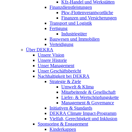
Kfz-Handel und Werkstätten
Finanzdienstleistungen
Pkw‑Flottenverantwortliche
Finanzen und Versicherungen
Transport und Logistik
Fertigung
Industriegüter
Bauwesen und Immobilien
Verteidigung
Über DEKRA
Unsere Vision
Unsere Historie
Unser Management
Unser Geschäftsbericht
Nachhaltigkeit bei DEKRA
Strategie & Ziele
Umwelt & Klima
Mitarbeitende & Gesellschaft
Liefer- & Wertschöpfungskette
Management & Governance
Initiativen & Standards
DEKRA Climate Impact-Programm
Vielfalt, Gerechtigkeit und Inklusion​
Sponsoring & Engagement
Kinderkappen