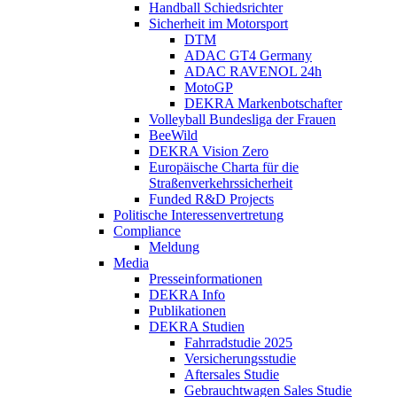
Handball Schiedsrichter
Sicherheit im Motorsport
DTM
ADAC GT4 Germany
ADAC RAVENOL 24h
MotoGP
DEKRA Markenbotschafter
Volleyball Bundesliga der Frauen
BeeWild
DEKRA Vision Zero
Europäische Charta für die
Straßenverkehrssicherheit
Funded R&D Projects
Politische Interessenvertretung
Compliance
Meldung
Media
Presseinformationen
DEKRA Info
Publikationen
DEKRA Studien
Fahrradstudie 2025
Versicherungsstudie
Aftersales Studie
Gebrauchtwagen Sales Studie