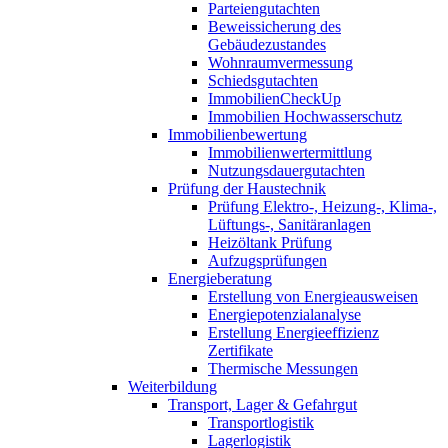
Parteiengutachten
Beweissicherung des
Gebäudezustandes
Wohnraumvermessung
Schiedsgutachten
ImmobilienCheckUp
Immobilien Hochwasserschutz
Immobilienbewertung
Immobilienwertermittlung
Nutzungsdauergutachten
Prüfung der Haustechnik
Prüfung Elektro-, Heizung-, Klima-,
Lüftungs-, Sanitäranlagen
Heizöltank Prüfung
Aufzugsprüfungen
Energieberatung
Erstellung von Energieausweisen
Energiepotenzialanalyse
Erstellung Energieeffizienz
Zertifikate
Thermische Messungen
Weiterbildung
Transport, Lager & Gefahrgut
Transportlogistik
Lagerlogistik