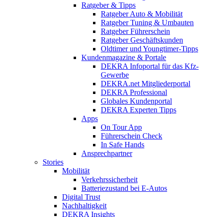
Ratgeber & Tipps
Ratgeber Auto & Mobilität
Ratgeber Tuning & Umbauten
Ratgeber Führerschein
Ratgeber Geschäftskunden
Oldtimer und Youngtimer-Tipps
Kundenmagazine & Portale
DEKRA Infoportal für das Kfz-
Gewerbe
DEKRA.net Mitgliederportal
DEKRA Professional
Globales Kundenportal
DEKRA Experten Tipps
Apps
On Tour App
Führerschein Check
In Safe Hands
Ansprechpartner
Stories
Mobilität
Verkehrssicherheit
Batteriezustand bei E-Autos
Digital Trust
Nachhaltigkeit
DEKRA Insights