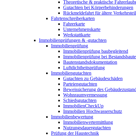
Theoretische & praktische Fahrerlaub
Gutachten bei Körperbehinderungen
Rückmeldefahrt für ältere Verkehrste
Fahrtenschreiberkarten
Fahrerkarte
Unternehmenskarte
Werkstattkarte
Immobilienprüfungen & -gutachten
Immobilienprüfung
Immobilienprüfung baubegleitend
Immobilienprüfung bei Bestandsbaut
Bautenstandsdokumentation
Luftdichtheitsprüfung
Immobiliengutachten
Gutachten zu Gebäudeschäden
Parteiengutachten
Beweissicherung des Gebäudezustan
Wohnraumvermessung
Schiedsgutachten
ImmobilienCheckUp
Immobilien Hochwasserschutz
Immobilienbewertung
Immobilienwertermittlung
Nutzungsdauergutachten
Prüfung der Haustechnik