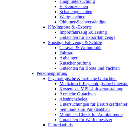
Hauptuntersuchung
H-Kennzeichen
Schadengutachten
Wertgutachten
Oldtimer-Sachverständige
Kfz-Importe & -Exporte
Importfahrzeug Zulassung
Gutachten für Exportfahrzeuge
Sonstige Fahrzeuge & Schiffe
Caravan & Wohnmobil
Fahrrad
Anhänger
Kutschenprüfung
Gutachten für Boote und Yachten
Personenprüfung
Psychologische & ärztliche Gutachten
Medizinisch-Psychologische Unters
Kostenlose MPU-Infoveranstaltung
Ärztliche Gutachten
Abstinenzbeleg
Untersuchungen für Berufskraftfahrer
Seminare zum Punkteabbau
Mobilitäts-Check für Autofahrende
Gutachten für Waffenbesitzer
Fahrerlaubnis