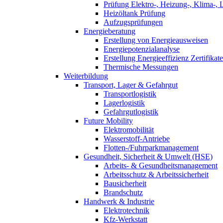
Prüfung Elektro-, Heizung-, Klima-, 
Heizöltank Prüfung
Aufzugsprüfungen
Energieberatung
Erstellung von Energieausweisen
Energiepotenzialanalyse
Erstellung Energieeffizienz Zertifikate
Thermische Messungen
Weiterbildung
Transport, Lager & Gefahrgut
Transportlogistik
Lagerlogistik
Gefahrgutlogistik
Future Mobility
Elektromobilität
Wasserstoff-Antriebe
Flotten-/Fuhrparkmanagement
Gesundheit, Sicherheit & Umwelt (HSE)
Arbeits- & Gesundheitsmanagement
Arbeitsschutz & Arbeitssicherheit
Bausicherheit
Brandschutz
Handwerk & Industrie
Elektrotechnik
Kfz-Werkstatt