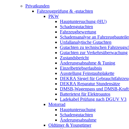
Privatkunden
Fahrzeugprüfung & -gutachten
PKW
Hauptuntersuchung (HU)
Schadengutachten
Fahrzeugbewertung
Schadensanalyse an Fahrzeugbauteile
Unfallanalytische Gutachten
Gutachten zu technischen Fahrzeugs
Gutachten zur Verkehrsüberwachung
Zustandsbericht
Änderungsabnahme & Tuning
Einzelbetriebserlaubnis
Ausstellung Feinstaubplakette
DEKRA Siegel für Gebrauchtfahrzeu
DEKRA Reparatur Stundensätze
DMSB-Wagenpass und DMSB-Kraftf
Batterietest für Elektroautos
Ladekabel Prüfung nach DGUV V3
Motorrad
Hauptuntersuchung
Schadengutachten
Änderungsabnahme
Oldtimer & Youngtimer