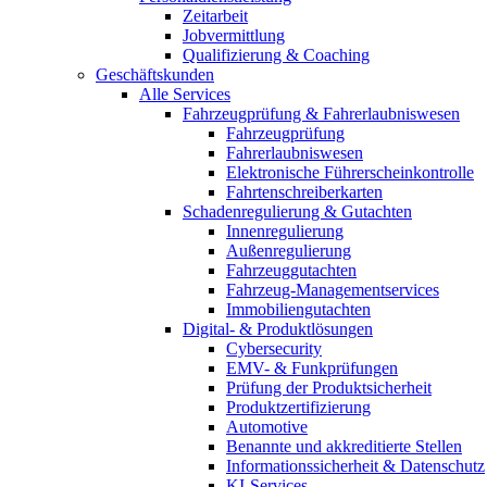
Zeitarbeit
Jobvermittlung
Qualifizierung & Coaching
Geschäftskunden
Alle Services
Fahrzeugprüfung & Fahrerlaubniswesen
Fahrzeugprüfung
Fahrerlaubniswesen
Elektronische Führerscheinkontrolle
Fahrtenschreiberkarten
Schadenregulierung & Gutachten
Innenregulierung
Außenregulierung
Fahrzeuggutachten
Fahrzeug-Managementservices
Immobiliengutachten
Digital- & Produktlösungen
Cybersecurity
EMV- & Funkprüfungen
Prüfung der Produktsicherheit
Produktzertifizierung
Automotive
Benannte und akkreditierte Stellen
Informationssicherheit & Datenschutz
KI-Services