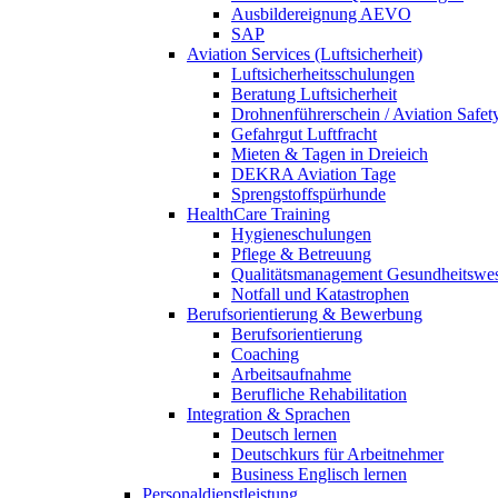
Ausbildereignung AEVO
SAP
Aviation Services (Luftsicherheit)
Luftsicherheitsschulungen
Beratung Luftsicherheit
Drohnenführerschein / Aviation Safet
Gefahrgut Luftfracht
Mieten & Tagen in Dreieich
DEKRA Aviation Tage
Sprengstoffspürhunde
HealthCare Training
Hygieneschulungen
Pflege & Betreuung
Qualitätsmanagement Gesundheitswe
Notfall und Katastrophen
Berufsorientierung & Bewerbung
Berufsorientierung
Coaching
Arbeitsaufnahme
Berufliche Rehabilitation
Integration & Sprachen
Deutsch lernen
Deutschkurs für Arbeitnehmer
Business Englisch lernen
Personaldienstleistung