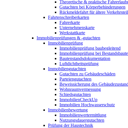
Theoretische & praktische Fahrerlaub
Gutachten bei Körperbehinderungen
Rückmeldefahrt für ältere Verkehrste
Fahrtenschreiberkarten
Fahrerkarte
Unternehmenskarte
Werkstattkarte
Immobilienprüfungen & -gutachten
Immobilienprüfung
Immobilienprüfung baubegleitend
Immobilienprüfung bei Bestandsbaut
Bautenstandsdokumentation
Luftdichtheitsprüfung
Immobiliengutachten
Gutachten zu Gebäudeschäden
Parteiengutachten
Beweissicherung des Gebäudezustan
Wohnraumvermessung
Schiedsgutachten
ImmobilienCheckUp
Immobilien Hochwasserschutz
Immobilienbewertung
Immobilienwertermittlung
Nutzungsdauergutachten
Prüfung der Haustechnik