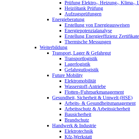
Prüfung Elektro-, Heizung-, Klima-, 
Heizöltank Prüfung
Aufzugsprüfungen
Energieberatung
Erstellung von Energieausweisen
Energiepotenzialanalyse
Erstellung Energieeffizienz Zertifikate
Thermische Messungen
Weiterbildung
Transport, Lager & Gefahrgut
Transportlogistik
Lagerlogistik
Gefahrgutlogistik
Future Mobility
Elektromobilität
Wasserstoff-Antriebe
Flotten-/Fuhrparkmanagement
Gesundheit, Sicherheit & Umwelt (HSE)
Arbeits- & Gesundheitsmanagement
Arbeitsschutz & Arbeitssicherheit
Bausicherheit
Brandschutz
Handwerk & Industrie
Elektrotechnik
Kfz-Werkstatt