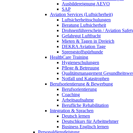
Ausbildereignung AEVO
SAP
Aviation Services (Luftsicherheit)
Luftsicherheitsschulungen
Beratung Luftsicherheit
Drohnenführerschein / Aviation Safet
Gefahrgut Luftfracht
Mieten & Tagen in Dreieich
DEKRA Aviation Tage
Sprengstoffspürhunde
HealthCare Training
Hygieneschulungen
Pflege & Betreuung
Qualitätsmanagement Gesundheitswe
Notfall und Katastrophen
Berufsorientierung & Bewerbung
Berufsorientierung
Coaching
Arbeitsaufnahme
Berufliche Rehabilitation
Integration & Sprachen
Deutsch lernen
Deutschkurs für Arbeitnehmer
Business Englisch lernen
Personaldienstleistung