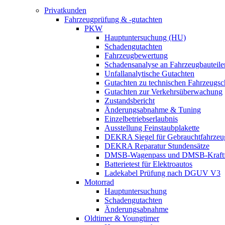
Privatkunden
Fahrzeugprüfung & -gutachten
PKW
Hauptuntersuchung (HU)
Schadengutachten
Fahrzeugbewertung
Schadensanalyse an Fahrzeugbauteile
Unfallanalytische Gutachten
Gutachten zu technischen Fahrzeugs
Gutachten zur Verkehrsüberwachung
Zustandsbericht
Änderungsabnahme & Tuning
Einzelbetriebserlaubnis
Ausstellung Feinstaubplakette
DEKRA Siegel für Gebrauchtfahrzeu
DEKRA Reparatur Stundensätze
DMSB-Wagenpass und DMSB-Kraftf
Batterietest für Elektroautos
Ladekabel Prüfung nach DGUV V3
Motorrad
Hauptuntersuchung
Schadengutachten
Änderungsabnahme
Oldtimer & Youngtimer