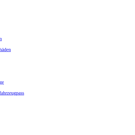
n
chäden
ge
ahrzeugpass