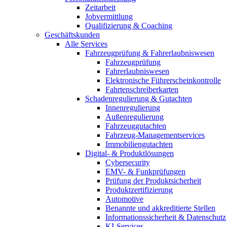
Zeitarbeit
Jobvermittlung
Qualifizierung & Coaching
Geschäftskunden
Alle Services
Fahrzeugprüfung & Fahrerlaubniswesen
Fahrzeugprüfung
Fahrerlaubniswesen
Elektronische Führerscheinkontrolle
Fahrtenschreiberkarten
Schadenregulierung & Gutachten
Innenregulierung
Außenregulierung
Fahrzeuggutachten
Fahrzeug-Managementservices
Immobiliengutachten
Digital- & Produktlösungen
Cybersecurity
EMV- & Funkprüfungen
Prüfung der Produktsicherheit
Produktzertifizierung
Automotive
Benannte und akkreditierte Stellen
Informationssicherheit & Datenschutz
KI-Services