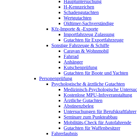
Hauptuntersuchung
H-Kennzeichen
Schadengutachten
Wertgutachten
Oldtimer-Sachverständige
Kfz-Importe & -Exporte
Importfahrzeug Zulassung
Gutachten für Exportfahrzeuge
Sonstige Fahrzeuge & Schiffe
Caravan & Wohnmobil
Fahrrad
Anhänger
Kutschenprüfung
Gutachten für Boote und Yachten
Personenprüfung
Psychologische & ärztliche Gutachten
Medizinisch-Psychologische Unters
Kostenlose MPU-Infoveranstaltung
Ärztliche Gutachten
Abstinenzbeleg
Untersuchungen für Berufskraftfahrer
Seminare zum Punkteabbau
Mobilitäts-Check für Autofahrende
Gutachten für Waffenbesitzer
Fahrerlaubnis