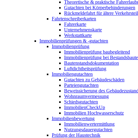
Theoretische & praktische Fahrerlaub
Gutachten bei Körperbehinderungen
Rückmeldefahrt für ältere Verkehrste
Fahrtenschreiberkarten
Fahrerkarte
Unternehmenskarte
Werkstattkarte
Immobilienprüfungen & -gutachten
Immobilienprüfung
Immobilienprüfung baubegleitend
Immobilienprüfung bei Bestandsbaut
Bautenstandsdokumentation
Luftdichtheitsprüfung
Immobiliengutachten
Gutachten zu Gebäudeschäden
Parteiengutachten
Beweissicherung des Gebäudezustan
Wohnraumvermessung
Schiedsgutachten
ImmobilienCheckUp
Immobilien Hochwasserschutz
Immobilienbewertung
Immobilienwertermittlung
Nutzungsdauergutachten
Prüfung der Haustechnik