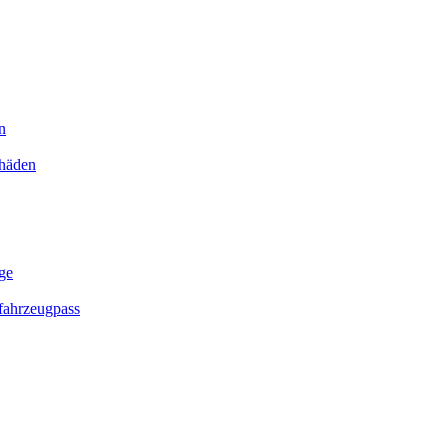
n
chäden
ge
ahrzeugpass