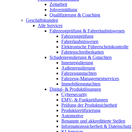
Zeitarbeit
Jobvermittlung
Qualifizierung & Coaching
Geschäftskunden
Alle Services
Fahrzeugprüfung & Fahrerlaubniswesen
Fahrzeugprüfung
Fahrerlaubniswesen
Elektronische Führerscheinkontrolle
Fahrtenschreiberkarten
Schadenregulierung & Gutachten
Innenregulierung
Außenregulierung
Fahrzeuggutachten
Fahrzeug-Managementservices
Immobiliengutachten
Digital- & Produktlösungen
Cybersecurity
EMV- & Funkprüfungen
Prüfung der Produktsicherheit
Produktzertifizierung
Automotive
Benannte und akkreditierte Stellen
Informationssicherheit & Datenschutz
KI-Services