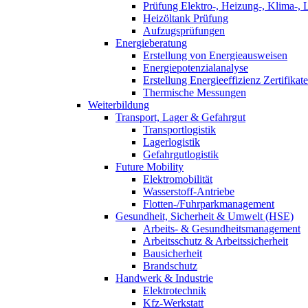
Prüfung Elektro-, Heizung-, Klima-, 
Heizöltank Prüfung
Aufzugsprüfungen
Energieberatung
Erstellung von Energieausweisen
Energiepotenzialanalyse
Erstellung Energieeffizienz Zertifikate
Thermische Messungen
Weiterbildung
Transport, Lager & Gefahrgut
Transportlogistik
Lagerlogistik
Gefahrgutlogistik
Future Mobility
Elektromobilität
Wasserstoff-Antriebe
Flotten-/Fuhrparkmanagement
Gesundheit, Sicherheit & Umwelt (HSE)
Arbeits- & Gesundheitsmanagement
Arbeitsschutz & Arbeitssicherheit
Bausicherheit
Brandschutz
Handwerk & Industrie
Elektrotechnik
Kfz-Werkstatt