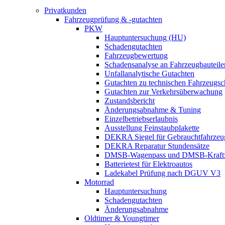
Privatkunden
Fahrzeugprüfung & -gutachten
PKW
Hauptuntersuchung (HU)
Schadengutachten
Fahrzeugbewertung
Schadensanalyse an Fahrzeugbauteile
Unfallanalytische Gutachten
Gutachten zu technischen Fahrzeugs
Gutachten zur Verkehrsüberwachung
Zustandsbericht
Änderungsabnahme & Tuning
Einzelbetriebserlaubnis
Ausstellung Feinstaubplakette
DEKRA Siegel für Gebrauchtfahrzeu
DEKRA Reparatur Stundensätze
DMSB-Wagenpass und DMSB-Kraftf
Batterietest für Elektroautos
Ladekabel Prüfung nach DGUV V3
Motorrad
Hauptuntersuchung
Schadengutachten
Änderungsabnahme
Oldtimer & Youngtimer