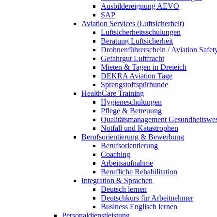
Ausbildereignung AEVO
SAP
Aviation Services (Luftsicherheit)
Luftsicherheitsschulungen
Beratung Luftsicherheit
Drohnenführerschein / Aviation Safet
Gefahrgut Luftfracht
Mieten & Tagen in Dreieich
DEKRA Aviation Tage
Sprengstoffspürhunde
HealthCare Training
Hygieneschulungen
Pflege & Betreuung
Qualitätsmanagement Gesundheitswe
Notfall und Katastrophen
Berufsorientierung & Bewerbung
Berufsorientierung
Coaching
Arbeitsaufnahme
Berufliche Rehabilitation
Integration & Sprachen
Deutsch lernen
Deutschkurs für Arbeitnehmer
Business Englisch lernen
Personaldienstleistung