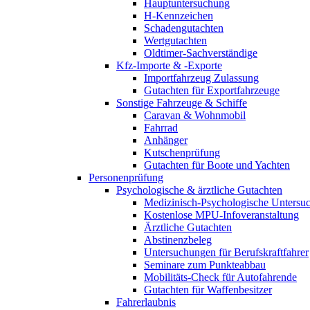
Hauptuntersuchung
H-Kennzeichen
Schadengutachten
Wertgutachten
Oldtimer-Sachverständige
Kfz-Importe & -Exporte
Importfahrzeug Zulassung
Gutachten für Exportfahrzeuge
Sonstige Fahrzeuge & Schiffe
Caravan & Wohnmobil
Fahrrad
Anhänger
Kutschenprüfung
Gutachten für Boote und Yachten
Personenprüfung
Psychologische & ärztliche Gutachten
Medizinisch-Psychologische Unters
Kostenlose MPU-Infoveranstaltung
Ärztliche Gutachten
Abstinenzbeleg
Untersuchungen für Berufskraftfahrer
Seminare zum Punkteabbau
Mobilitäts-Check für Autofahrende
Gutachten für Waffenbesitzer
Fahrerlaubnis