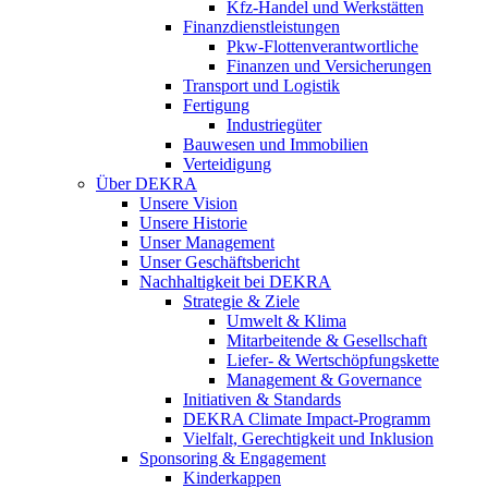
Kfz-Handel und Werkstätten
Finanzdienstleistungen
Pkw‑Flottenverantwortliche
Finanzen und Versicherungen
Transport und Logistik
Fertigung
Industriegüter
Bauwesen und Immobilien
Verteidigung
Über DEKRA
Unsere Vision
Unsere Historie
Unser Management
Unser Geschäftsbericht
Nachhaltigkeit bei DEKRA
Strategie & Ziele
Umwelt & Klima
Mitarbeitende & Gesellschaft
Liefer- & Wertschöpfungskette
Management & Governance
Initiativen & Standards
DEKRA Climate Impact-Programm
Vielfalt, Gerechtigkeit und Inklusion​
Sponsoring & Engagement
Kinderkappen