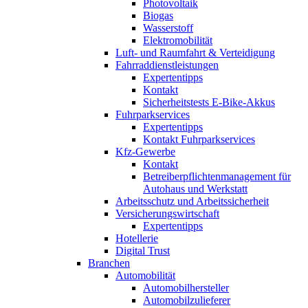
Photovoltaik
Biogas
Wasserstoff
Elektromobilität
Luft- und Raumfahrt & Verteidigung
Fahrraddienstleistungen
Expertentipps
Kontakt
Sicherheitstests E-Bike-Akkus
Fuhrparkservices
Expertentipps
Kontakt Fuhrparkservices
Kfz-Gewerbe
Kontakt
Betreiberpflichtenmanagement für
Autohaus und Werkstatt
Arbeitsschutz und Arbeitssicherheit
Versicherungswirtschaft
Expertentipps
Hotellerie
Digital Trust
Branchen
Automobilität
Automobilhersteller
Automobilzulieferer