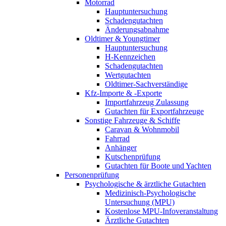
Motorrad
Hauptuntersuchung
Schadengutachten
Änderungsabnahme
Oldtimer & Youngtimer
Hauptuntersuchung
H-Kennzeichen
Schadengutachten
Wertgutachten
Oldtimer-Sachverständige
Kfz-Importe & -Exporte
Importfahrzeug Zulassung
Gutachten für Exportfahrzeuge
Sonstige Fahrzeuge & Schiffe
Caravan & Wohnmobil
Fahrrad
Anhänger
Kutschenprüfung
Gutachten für Boote und Yachten
Personenprüfung
Psychologische & ärztliche Gutachten
Medizinisch-Psychologische
Untersuchung (MPU)
Kostenlose MPU-Infoveranstaltung
Ärztliche Gutachten