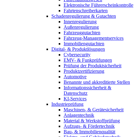
Elektronische Führerscheinkontrolle
Fahrtenschreiberkarten
Schadenregulierung & Gutachten
Innenregulierung
Außenregulierung
Fahrzeuggutachten
Fahrzeug-Managementservices
Immobiliengutachten
Digital- & Produktlösungen
Cybersecurity
EMV- & Funkprüfungen
Prüfung der Produktsicherheit
Produktzertifizierung
Automotive
Benannte und akkreditierte Stellen
Informationssicherheit &
Datenschutz
KI-Services
Industrieprüfung
Maschinen- & Gerätesicherheit
Anlagentechnik
Material & Werkstoffprüfung
Aufzugs- & Fördertechnik
Bau- & Immobilienqualität