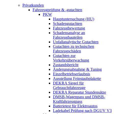
Privatkunden
Fahrzeugprüfung & -gutachten
PKW
Hauptuntersuchung (HU)
Schadengutachten
Fahrzeugbewertung
Schadensanalyse an
Fahrzeugbauteilen
Unfallanalytische Gutachten
Gutachten zu technischen
Fahrzeugschäden
Gutachten zur
Verkehrsüberwachung
Zustandsbericht
Änderungsabnahme & Tuning
Einzelbetriebserlaubnis
Ausstellung Feinstaubplakette
DEKRA Siegel für
Gebrauchtfahrzeuge
DEKRA Reparatur Stundensätze
DMSB-Wagenpass und DMSB-
Kraftfahrzeugpass
Batterietest für Elektroautos
Ladekabel Prüfung nach DGUV V3