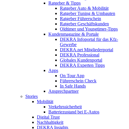
Ratgeber & Tipps
Ratgeber Auto & Mobilität
Ratgeber Tuning & Umbauten
Ratgeber Führerschein
Ratgeber Geschäftskunden
Oldtimer und Youngtimer-Tipps
Kundenmagazine & Portale
DEKRA Infoportal für das Kfz-
Gewerbe
DEKRA.net Mitgliederportal
DEKRA Professional
Globales Kundenportal
DEKRA Experten Tipps
Apps
On Tour App
Führerschein Check
In Safe Hands
Ansprechpartner
Stories
Mobilität
Verkehrssicherheit
Batteriezustand bei E-Autos
Digital Trust
Nachhaltigkeit
DEKRA Insights