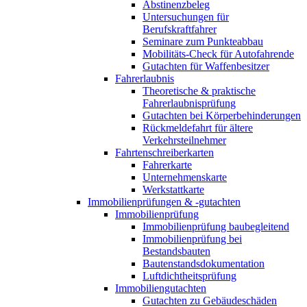
Abstinenzbeleg
Untersuchungen für
Berufskraftfahrer
Seminare zum Punkteabbau
Mobilitäts-Check für Autofahrende
Gutachten für Waffenbesitzer
Fahrerlaubnis
Theoretische & praktische
Fahrerlaubnisprüfung
Gutachten bei Körperbehinderungen
Rückmeldefahrt für ältere
Verkehrsteilnehmer
Fahrtenschreiberkarten
Fahrerkarte
Unternehmenskarte
Werkstattkarte
Immobilienprüfungen & -gutachten
Immobilienprüfung
Immobilienprüfung baubegleitend
Immobilienprüfung bei
Bestandsbauten
Bautenstandsdokumentation
Luftdichtheitsprüfung
Immobiliengutachten
Gutachten zu Gebäudeschäden