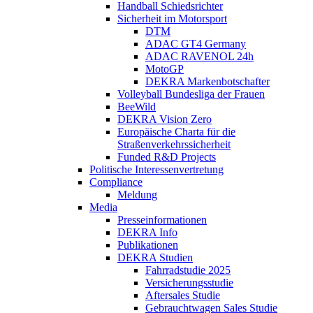
Handball Schiedsrichter
Sicherheit im Motorsport
DTM
ADAC GT4 Germany
ADAC RAVENOL 24h
MotoGP
DEKRA Markenbotschafter
Volleyball Bundesliga der Frauen
BeeWild
DEKRA Vision Zero
Europäische Charta für die
Straßenverkehrssicherheit
Funded R&D Projects
Politische Interessenvertretung
Compliance
Meldung
Media
Presseinformationen
DEKRA Info
Publikationen
DEKRA Studien
Fahrradstudie 2025
Versicherungsstudie
Aftersales Studie
Gebrauchtwagen Sales Studie