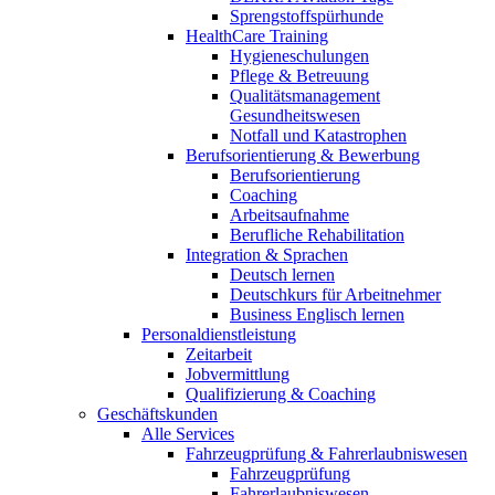
Sprengstoffspürhunde
HealthCare Training
Hygieneschulungen
Pflege & Betreuung
Qualitätsmanagement
Gesundheitswesen
Notfall und Katastrophen
Berufsorientierung & Bewerbung
Berufsorientierung
Coaching
Arbeitsaufnahme
Berufliche Rehabilitation
Integration & Sprachen
Deutsch lernen
Deutschkurs für Arbeitnehmer
Business Englisch lernen
Personaldienstleistung
Zeitarbeit
Jobvermittlung
Qualifizierung & Coaching
Geschäftskunden
Alle Services
Fahrzeugprüfung & Fahrerlaubniswesen
Fahrzeugprüfung
Fahrerlaubniswesen