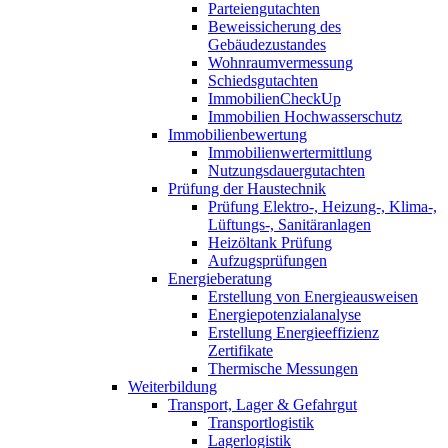
Parteiengutachten
Beweissicherung des
Gebäudezustandes
Wohnraumvermessung
Schiedsgutachten
ImmobilienCheckUp
Immobilien Hochwasserschutz
Immobilienbewertung
Immobilienwertermittlung
Nutzungsdauergutachten
Prüfung der Haustechnik
Prüfung Elektro-, Heizung-, Klima-,
Lüftungs-, Sanitäranlagen
Heizöltank Prüfung
Aufzugsprüfungen
Energieberatung
Erstellung von Energieausweisen
Energiepotenzialanalyse
Erstellung Energieeffizienz
Zertifikate
Thermische Messungen
Weiterbildung
Transport, Lager & Gefahrgut
Transportlogistik
Lagerlogistik