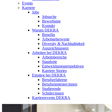
Events
Karriere
Jobs
Jobsuche
Bewerbung
Kontakt
Warum DEKRA
Benefits
Arbeitgeberwerte
Diversity & Nachhaltigkeit
Auszeichnungen
Arbeiten bei DEKRA
Arbeitsbereiche
Standorte
Entwicklungsperspektiven
Karriere Stories
Einstieg bei DEKRA
Berufserfahrene
Berufseinsteiger:innen
Studierende
Schüler:innen
Karriereevents DEKRA