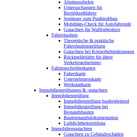
Abstinenzbeleg
Untersuchungen für
Berufskraftfahrer
Seminare zum Punkteabbau
Mobilitäts-Check für Autofahrende
Gutachten für Waffenbesitzer
Fahrerlaubnis
Theoretische & praktische
Fahrerlaubnisprüfung
Gutachten bei Körperbehinderungen
Rückmeldefahrt für ältere
Verkehrsteilnehmer
Fahrtenschreiberkarten
Fahrerkarte
Unternehmenskarte
Werkstattkarte
Immobilienprüfungen & -gutachten
Immobilienprüfung
Immobilienprüfung baubegleitend
Immobilienprüfung bei
Bestandsbauten
Bautenstandsdokumentation
Luftdichtheitsprüfung
Immobiliengutachten
Gutachten zu Gebäudeschäden