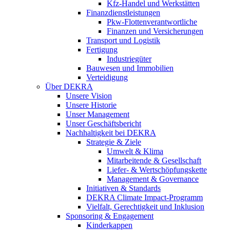
Kfz-Handel und Werkstätten
Finanzdienstleistungen
Pkw‑Flottenverantwortliche
Finanzen und Versicherungen
Transport und Logistik
Fertigung
Industriegüter
Bauwesen und Immobilien
Verteidigung
Über DEKRA
Unsere Vision
Unsere Historie
Unser Management
Unser Geschäftsbericht
Nachhaltigkeit bei DEKRA
Strategie & Ziele
Umwelt & Klima
Mitarbeitende & Gesellschaft
Liefer- & Wertschöpfungskette
Management & Governance
Initiativen & Standards
DEKRA Climate Impact-Programm
Vielfalt, Gerechtigkeit und Inklusion​
Sponsoring & Engagement
Kinderkappen