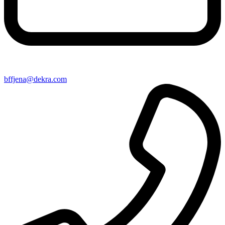
bffjena@​dekra​.com