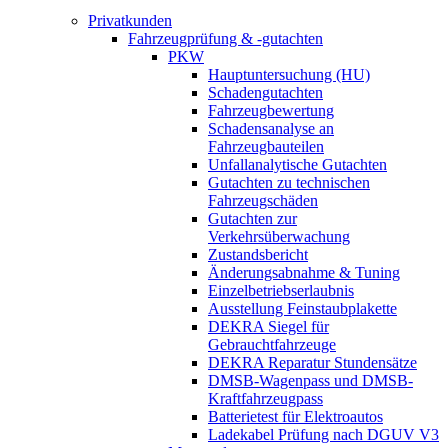
Privatkunden
Fahrzeugprüfung & -gutachten
PKW
Hauptuntersuchung (HU)
Schadengutachten
Fahrzeugbewertung
Schadensanalyse an
Fahrzeugbauteilen
Unfallanalytische Gutachten
Gutachten zu technischen
Fahrzeugschäden
Gutachten zur
Verkehrsüberwachung
Zustandsbericht
Änderungsabnahme & Tuning
Einzelbetriebserlaubnis
Ausstellung Feinstaubplakette
DEKRA Siegel für
Gebrauchtfahrzeuge
DEKRA Reparatur Stundensätze
DMSB-Wagenpass und DMSB-
Kraftfahrzeugpass
Batterietest für Elektroautos
Ladekabel Prüfung nach DGUV V3