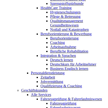
Sprengstoffspürhunde
HealthCare Training
Hygieneschulungen
Pflege & Betreuung
Qualitätsmanagement
Gesundheitswesen
Notfall und Katastrophen
Berufsorientierung & Bewerbung
Berufsorientierung
Coaching
Arbeitsaufnahme
Berufliche Rehabilitation
Integration & Sprachen
Deutsch lernen
Deutschkurs für Arbeitnehmer
Business Englisch lernen
Personaldienstleistung
Zeitarbeit
Jobvermittlung
Qualifizierung & Coaching
Geschäftskunden
Alle Services
Fahrzeugprüfung & Fahrerlaubniswesen
Fahrzeugprüfung
Fahrerlaubniswesen