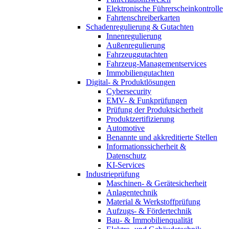
Elektronische Führerscheinkontrolle
Fahrtenschreiberkarten
Schadenregulierung & Gutachten
Innenregulierung
Außenregulierung
Fahrzeuggutachten
Fahrzeug-Managementservices
Immobiliengutachten
Digital- & Produktlösungen
Cybersecurity
EMV- & Funkprüfungen
Prüfung der Produktsicherheit
Produktzertifizierung
Automotive
Benannte und akkreditierte Stellen
Informationssicherheit &
Datenschutz
KI-Services
Industrieprüfung
Maschinen- & Gerätesicherheit
Anlagentechnik
Material & Werkstoffprüfung
Aufzugs- & Fördertechnik
Bau- & Immobilienqualität