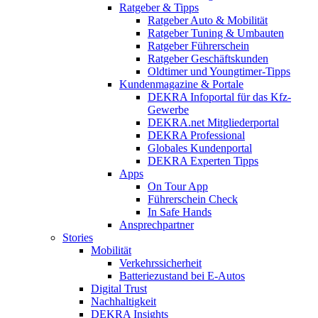
Ratgeber & Tipps
Ratgeber Auto & Mobilität
Ratgeber Tuning & Umbauten
Ratgeber Führerschein
Ratgeber Geschäftskunden
Oldtimer und Youngtimer-Tipps
Kundenmagazine & Portale
DEKRA Infoportal für das Kfz-
Gewerbe
DEKRA.net Mitgliederportal
DEKRA Professional
Globales Kundenportal
DEKRA Experten Tipps
Apps
On Tour App
Führerschein Check
In Safe Hands
Ansprechpartner
Stories
Mobilität
Verkehrssicherheit
Batteriezustand bei E-Autos
Digital Trust
Nachhaltigkeit
DEKRA Insights