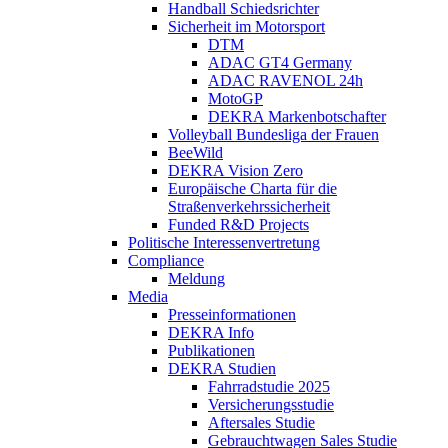
Handball Schiedsrichter
Sicherheit im Motorsport
DTM
ADAC GT4 Germany
ADAC RAVENOL 24h
MotoGP
DEKRA Markenbotschafter
Volleyball Bundesliga der Frauen
BeeWild
DEKRA Vision Zero
Europäische Charta für die
Straßenverkehrssicherheit
Funded R&D Projects
Politische Interessenvertretung
Compliance
Meldung
Media
Presseinformationen
DEKRA Info
Publikationen
DEKRA Studien
Fahrradstudie 2025
Versicherungsstudie
Aftersales Studie
Gebrauchtwagen Sales Studie