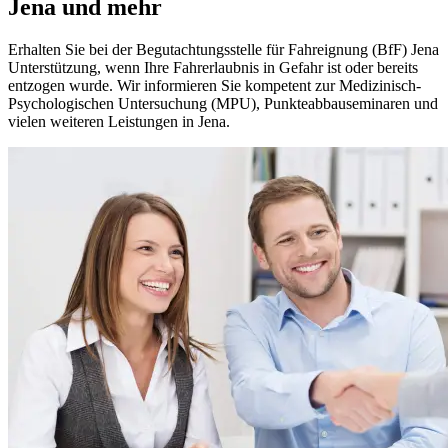
Fahrerlaubnis-Verordnung (FeV)
Jena und mehr
Das Seminar findet an folgenden 3 Terminen in
Erfurt
statt:
Erhalten Sie bei der Begutachtungsstelle für Fahreignung (BfF) Jena
Unterstützung, wenn Ihre Fahrerlaubnis in Gefahr ist oder bereits
Samstag, 22.11.2025 (09.30 bis 13.00 Uhr)
entzogen wurde. Wir informieren Sie kompetent zur Medizinisch-
Samstag, 29.11.2025 (09.30 bis 13.00 Uhr)
Psychologischen Untersuchung (MPU), Punkteabbauseminaren und
Samstag, 06.12.2025 (09.30 bis 13.00 Uhr)
vielen weiteren Leistungen in Jena.
Anmeldungen unter