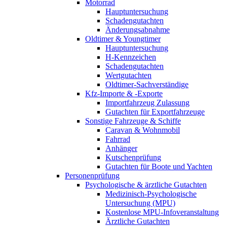
Motorrad
Hauptuntersuchung
Schadengutachten
Änderungsabnahme
Oldtimer & Youngtimer
Hauptuntersuchung
H-Kennzeichen
Schadengutachten
Wertgutachten
Oldtimer-Sachverständige
Kfz-Importe & -Exporte
Importfahrzeug Zulassung
Gutachten für Exportfahrzeuge
Sonstige Fahrzeuge & Schiffe
Caravan & Wohnmobil
Fahrrad
Anhänger
Kutschenprüfung
Gutachten für Boote und Yachten
Personenprüfung
Psychologische & ärztliche Gutachten
Medizinisch-Psychologische
Untersuchung (MPU)
Kostenlose MPU-Infoveranstaltung
Ärztliche Gutachten