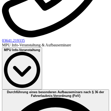
03641.219335
MPU Info-Veranstaltung & Aufbauseminare
MPU Info-Veranstaltung
Durchführung eines besonderen Aufbauseminars nach § 36 der
MPU Info-Veranstaltung in Jena
Fahrerlaubnis-Verordnung (FeV)
Für Fragen rund um die Medizinische-Psychologische