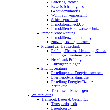
Parteiengutachten
Beweissicherung des
Gebäudezustandes
Wohnraumvermessung
Schiedsgutachten
ImmobilienCheckUp
Immobilien Hochwasserschutz
Immobilienbewertung
Immobilienwertermittlung
Nutzungsdauergutachten
Prüfung der Haustechnik
Prüfung Elektro-, Heizung-, Klima-,
Lüftungs-, Sanitäranlagen
Heizöltank Prüfung
Aufzugsprüfungen
Energieberatung
Erstellung von Energieausweisen
Energiepotenzialanalyse
Erstellung Energieeffizienz
Zertifikate
Thermische Messungen
Weiterbildung
Transport, Lager & Gefahrgut
Transportlogistik
Lagerlogistik