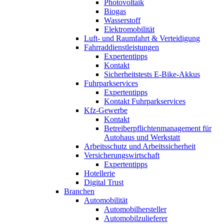
Photovoltaik
Biogas
Wasserstoff
Elektromobilität
Luft- und Raumfahrt & Verteidigung
Fahrraddienstleistungen
Expertentipps
Kontakt
Sicherheitstests E-Bike-Akkus
Fuhrparkservices
Expertentipps
Kontakt Fuhrparkservices
Kfz-Gewerbe
Kontakt
Betreiberpflichtenmanagement für
Autohaus und Werkstatt
Arbeitsschutz und Arbeitssicherheit
Versicherungswirtschaft
Expertentipps
Hotellerie
Digital Trust
Branchen
Automobilität
Automobilhersteller
Automobilzulieferer