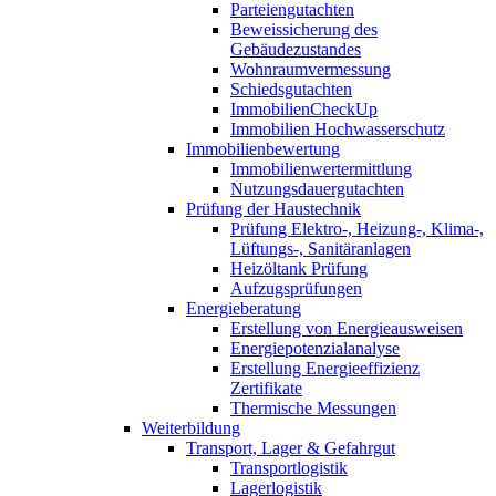
Parteiengutachten
Beweissicherung des
Gebäudezustandes
Wohnraumvermessung
Schiedsgutachten
ImmobilienCheckUp
Immobilien Hochwasserschutz
Immobilienbewertung
Immobilienwertermittlung
Nutzungsdauergutachten
Prüfung der Haustechnik
Prüfung Elektro-, Heizung-, Klima-,
Lüftungs-, Sanitäranlagen
Heizöltank Prüfung
Aufzugsprüfungen
Energieberatung
Erstellung von Energieausweisen
Energiepotenzialanalyse
Erstellung Energieeffizienz
Zertifikate
Thermische Messungen
Weiterbildung
Transport, Lager & Gefahrgut
Transportlogistik
Lagerlogistik