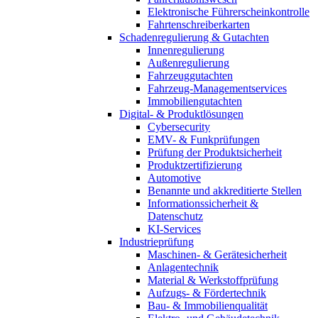
Elektronische Führerscheinkontrolle
Fahrtenschreiberkarten
Schadenregulierung & Gutachten
Innenregulierung
Außenregulierung
Fahrzeuggutachten
Fahrzeug-Managementservices
Immobiliengutachten
Digital- & Produktlösungen
Cybersecurity
EMV- & Funkprüfungen
Prüfung der Produktsicherheit
Produktzertifizierung
Automotive
Benannte und akkreditierte Stellen
Informationssicherheit &
Datenschutz
KI-Services
Industrieprüfung
Maschinen- & Gerätesicherheit
Anlagentechnik
Material & Werkstoffprüfung
Aufzugs- & Fördertechnik
Bau- & Immobilienqualität