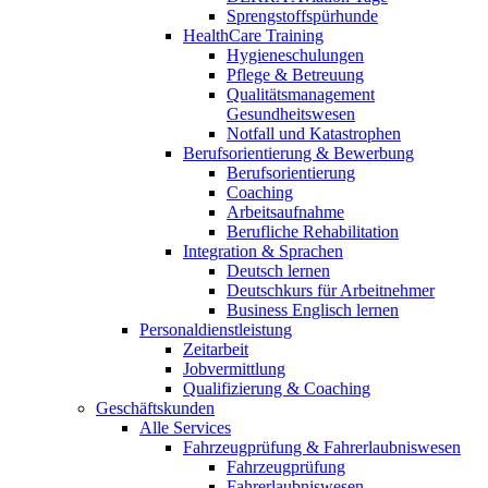
Sprengstoffspürhunde
HealthCare Training
Hygieneschulungen
Pflege & Betreuung
Qualitätsmanagement
Gesundheitswesen
Notfall und Katastrophen
Berufsorientierung & Bewerbung
Berufsorientierung
Coaching
Arbeitsaufnahme
Berufliche Rehabilitation
Integration & Sprachen
Deutsch lernen
Deutschkurs für Arbeitnehmer
Business Englisch lernen
Personaldienstleistung
Zeitarbeit
Jobvermittlung
Qualifizierung & Coaching
Geschäftskunden
Alle Services
Fahrzeugprüfung & Fahrerlaubniswesen
Fahrzeugprüfung
Fahrerlaubniswesen