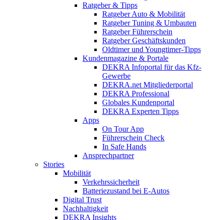
Ratgeber & Tipps
Ratgeber Auto & Mobilität
Ratgeber Tuning & Umbauten
Ratgeber Führerschein
Ratgeber Geschäftskunden
Oldtimer und Youngtimer-Tipps
Kundenmagazine & Portale
DEKRA Infoportal für das Kfz-
Gewerbe
DEKRA.net Mitgliederportal
DEKRA Professional
Globales Kundenportal
DEKRA Experten Tipps
Apps
On Tour App
Führerschein Check
In Safe Hands
Ansprechpartner
Stories
Mobilität
Verkehrssicherheit
Batteriezustand bei E-Autos
Digital Trust
Nachhaltigkeit
DEKRA Insights