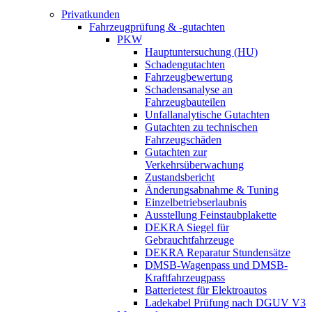
Privatkunden
Fahrzeugprüfung & -gutachten
PKW
Hauptuntersuchung (HU)
Schadengutachten
Fahrzeugbewertung
Schadensanalyse an
Fahrzeugbauteilen
Unfallanalytische Gutachten
Gutachten zu technischen
Fahrzeugschäden
Gutachten zur
Verkehrsüberwachung
Zustandsbericht
Änderungsabnahme & Tuning
Einzelbetriebserlaubnis
Ausstellung Feinstaubplakette
DEKRA Siegel für
Gebrauchtfahrzeuge
DEKRA Reparatur Stundensätze
DMSB-Wagenpass und DMSB-
Kraftfahrzeugpass
Batterietest für Elektroautos
Ladekabel Prüfung nach DGUV V3