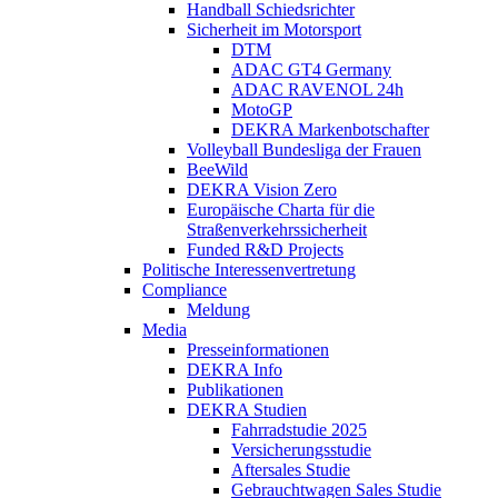
Handball Schiedsrichter
Sicherheit im Motorsport
DTM
ADAC GT4 Germany
ADAC RAVENOL 24h
MotoGP
DEKRA Markenbotschafter
Volleyball Bundesliga der Frauen
BeeWild
DEKRA Vision Zero
Europäische Charta für die
Straßenverkehrssicherheit
Funded R&D Projects
Politische Interessenvertretung
Compliance
Meldung
Media
Presseinformationen
DEKRA Info
Publikationen
DEKRA Studien
Fahrradstudie 2025
Versicherungsstudie
Aftersales Studie
Gebrauchtwagen Sales Studie