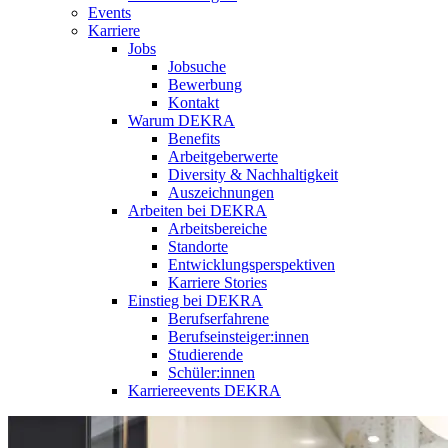
Events
Karriere
Jobs
Jobsuche
Bewerbung
Kontakt
Warum DEKRA
Benefits
Arbeitgeberwerte
Diversity & Nachhaltigkeit
Auszeichnungen
Arbeiten bei DEKRA
Arbeitsbereiche
Standorte
Entwicklungsperspektiven
Karriere Stories
Einstieg bei DEKRA
Berufserfahrene
Berufseinsteiger:innen
Studierende
Schüler:innen
Karriereevents DEKRA