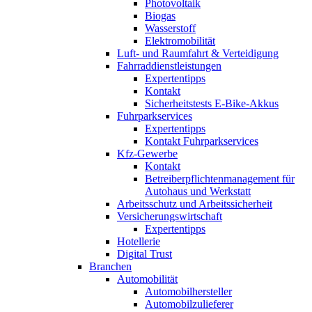
Photovoltaik
Biogas
Wasserstoff
Elektromobilität
Luft- und Raumfahrt & Verteidigung
Fahrraddienstleistungen
Expertentipps
Kontakt
Sicherheitstests E-Bike-Akkus
Fuhrparkservices
Expertentipps
Kontakt Fuhrparkservices
Kfz-Gewerbe
Kontakt
Betreiberpflichtenmanagement für
Autohaus und Werkstatt
Arbeitsschutz und Arbeitssicherheit
Versicherungswirtschaft
Expertentipps
Hotellerie
Digital Trust
Branchen
Automobilität
Automobilhersteller
Automobilzulieferer