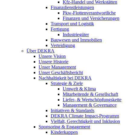
Kfz-Handel und Werkstätten
Finanzdienstleistungen
Pkw‑Flottenverantwortliche
Finanzen und Versicherungen
Transport und Logistik
Fertigung
Industriegüter
Bauwesen und Immobilien
Verteidigung
Über DEKRA
Unsere Vision
Unsere Historie
Unser Management
Unser Geschäftsbericht
Nachhaltigkeit bei DEKRA
Strategie & Ziele
Umwelt & Klima
Mitarbeitende & Gesellschaft
Liefer- & Wertschöpfungskette
Management & Governance
Initiativen & Standards
DEKRA Climate Impact-Programm
Vielfalt, Gerechtigkeit und Inklusion​
Sponsoring & Engagement
Kinderkappen