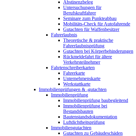
Abstinenzbeleg
Untersuchungen für
Berufskraftfahrer
Seminare zum Punkteabbau
Mobilitäts-Check für Autofahrende
Gutachten für Waffenbesitzer
Fahrerlaubnis
Theoretische & praktische
Fahrerlaubnisprüfung
Gutachten bei Körperbehinderungen
Rückmeldefahrt für ältere
Verkehrsteilnehmer
Fahrtenschreiberkarten
Fahrerkarte
Unternehmenskarte
Werkstattkarte
Immobilienprüfungen & -gutachten
Immobilienprüfung
Immobilienprüfung baubegleitend
Immobilienprüfung bei
Bestandsbauten
Bautenstandsdokumentation
Luftdichtheitsprüfung
Immobiliengutachten
Gutachten zu Gebäudeschäden