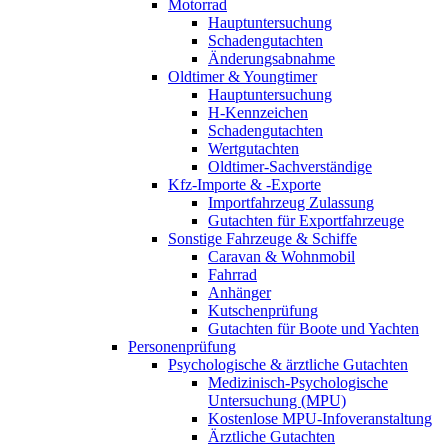
Motorrad
Hauptuntersuchung
Schadengutachten
Änderungsabnahme
Oldtimer & Youngtimer
Hauptuntersuchung
H-Kennzeichen
Schadengutachten
Wertgutachten
Oldtimer-Sachverständige
Kfz-Importe & -Exporte
Importfahrzeug Zulassung
Gutachten für Exportfahrzeuge
Sonstige Fahrzeuge & Schiffe
Caravan & Wohnmobil
Fahrrad
Anhänger
Kutschenprüfung
Gutachten für Boote und Yachten
Personenprüfung
Psychologische & ärztliche Gutachten
Medizinisch-Psychologische
Untersuchung (MPU)
Kostenlose MPU-Infoveranstaltung
Ärztliche Gutachten