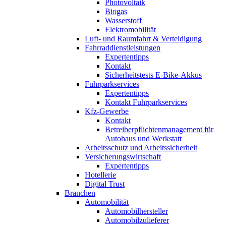
Photovoltaik
Biogas
Wasserstoff
Elektromobilität
Luft- und Raumfahrt & Verteidigung
Fahrraddienstleistungen
Expertentipps
Kontakt
Sicherheitstests E-Bike-Akkus
Fuhrparkservices
Expertentipps
Kontakt Fuhrparkservices
Kfz-Gewerbe
Kontakt
Betreiberpflichtenmanagement für
Autohaus und Werkstatt
Arbeitsschutz und Arbeitssicherheit
Versicherungswirtschaft
Expertentipps
Hotellerie
Digital Trust
Branchen
Automobilität
Automobilhersteller
Automobilzulieferer