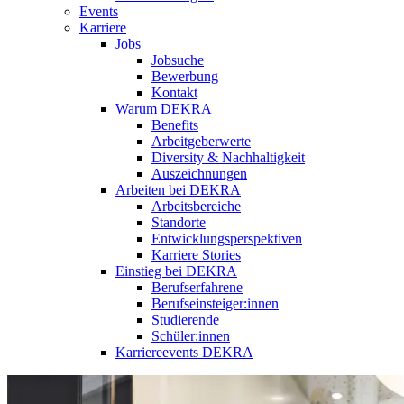
Events
Karriere
Jobs
Jobsuche
Bewerbung
Kontakt
Warum DEKRA
Benefits
Arbeitgeberwerte
Diversity & Nachhaltigkeit
Auszeichnungen
Arbeiten bei DEKRA
Arbeitsbereiche
Standorte
Entwicklungsperspektiven
Karriere Stories
Einstieg bei DEKRA
Berufserfahrene
Berufseinsteiger:innen
Studierende
Schüler:innen
Karriereevents DEKRA