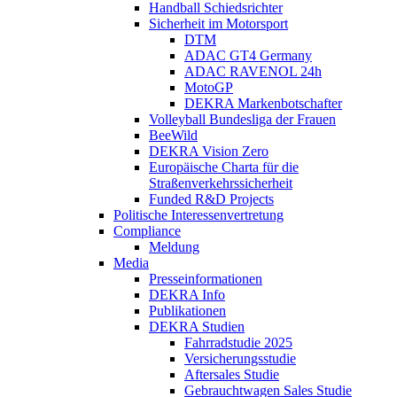
Handball Schiedsrichter
Sicherheit im Motorsport
DTM
ADAC GT4 Germany
ADAC RAVENOL 24h
MotoGP
DEKRA Markenbotschafter
Volleyball Bundesliga der Frauen
BeeWild
DEKRA Vision Zero
Europäische Charta für die
Straßenverkehrssicherheit
Funded R&D Projects
Politische Interessenvertretung
Compliance
Meldung
Media
Presseinformationen
DEKRA Info
Publikationen
DEKRA Studien
Fahrradstudie 2025
Versicherungsstudie
Aftersales Studie
Gebrauchtwagen Sales Studie