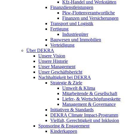
Kfz-Handel und Werkstätten
Finanzdienstleistungen
Pkw‑Flottenverantwortliche
Finanzen und Versicherungen
Transport und Logistik
Fertigung
Industriegüter
Bauwesen und Immobilien
Verteidigung
Über DEKRA
Unsere Vision
Unsere Historie
Unser Management
Unser Geschäftsbericht
Nachhaltigkeit bei DEKRA
Strategie & Ziele
Umwelt & Klima
Mitarbeitende & Gesellschaft
Liefer- & Wertschöpfungskette
Management & Governance
Initiativen & Standards
DEKRA Climate Impact-Programm
Vielfalt, Gerechtigkeit und Inklusion​
Sponsoring & Engagement
Kinderkappen