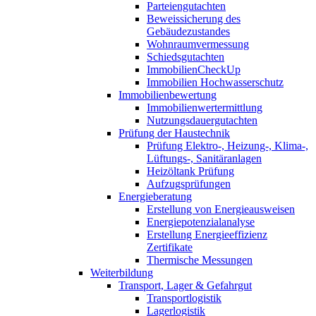
Parteiengutachten
Beweissicherung des
Gebäudezustandes
Wohnraumvermessung
Schiedsgutachten
ImmobilienCheckUp
Immobilien Hochwasserschutz
Immobilienbewertung
Immobilienwertermittlung
Nutzungsdauergutachten
Prüfung der Haustechnik
Prüfung Elektro-, Heizung-, Klima-,
Lüftungs-, Sanitäranlagen
Heizöltank Prüfung
Aufzugsprüfungen
Energieberatung
Erstellung von Energieausweisen
Energiepotenzialanalyse
Erstellung Energieeffizienz
Zertifikate
Thermische Messungen
Weiterbildung
Transport, Lager & Gefahrgut
Transportlogistik
Lagerlogistik