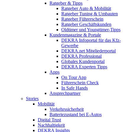
Ratgeber & Tipps
Ratgeber Auto & Mobilität
Ratgeber Tuning & Umbauten
Ratgeber Führerschein
Ratgeber Geschäftskunden
Oldtimer und Youngtimer-Tipps
Kundenmagazine & Portale
DEKRA Infoportal für das Kfz-
Gewerbe
DEKRA.net Mitgliederportal
DEKRA Professional
Globales Kundenportal
DEKRA Experten Tipps
Apps
On Tour App
Führerschein Check
In Safe Hands
Ansprechpartner
Stories
Mobilität
Verkehrssicherheit
Batteriezustand bei E-Autos
Digital Trust
Nachhaltigkeit
DEKRA Insights