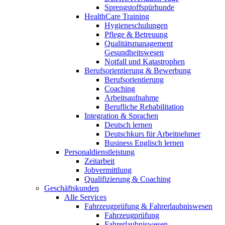
Sprengstoffspürhunde
HealthCare Training
Hygieneschulungen
Pflege & Betreuung
Qualitätsmanagement
Gesundheitswesen
Notfall und Katastrophen
Berufsorientierung & Bewerbung
Berufsorientierung
Coaching
Arbeitsaufnahme
Berufliche Rehabilitation
Integration & Sprachen
Deutsch lernen
Deutschkurs für Arbeitnehmer
Business Englisch lernen
Personaldienstleistung
Zeitarbeit
Jobvermittlung
Qualifizierung & Coaching
Geschäftskunden
Alle Services
Fahrzeugprüfung & Fahrerlaubniswesen
Fahrzeugprüfung
Fahrerlaubniswesen