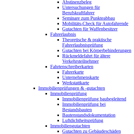
Abstinenzbeleg
Untersuchungen für
Berufskraftfahrer
Seminare zum Punkteabbau
Mobilitäts-Check für Autofahrende
Gutachten für Waffenbesitzer
Fahrerlaubnis
Theoretische & praktische
Fahrerlaubnisprüfung
Gutachten bei Körperbehinderungen
Rückmeldefahrt für ältere
Verkehrsteilnehmer
Fahrtenschreiberkarten
Fahrerkarte
Unternehmenskarte
Werkstattkarte
Immobilienprüfungen & -gutachten
Immobilienprüfung
Immobilienprüfung baubegleitend
Immobilienprüfung bei
Bestandsbauten
Bautenstandsdokumentation
Luftdichtheitsprüfung
Immobiliengutachten
Gutachten zu Gebäudeschäden