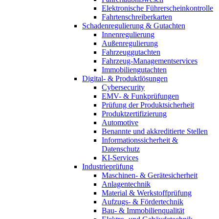
Elektronische Führerscheinkontrolle
Fahrtenschreiberkarten
Schadenregulierung & Gutachten
Innenregulierung
Außenregulierung
Fahrzeuggutachten
Fahrzeug-Managementservices
Immobiliengutachten
Digital- & Produktlösungen
Cybersecurity
EMV- & Funkprüfungen
Prüfung der Produktsicherheit
Produktzertifizierung
Automotive
Benannte und akkreditierte Stellen
Informationssicherheit &
Datenschutz
KI-Services
Industrieprüfung
Maschinen- & Gerätesicherheit
Anlagentechnik
Material & Werkstoffprüfung
Aufzugs- & Fördertechnik
Bau- & Immobilienqualität