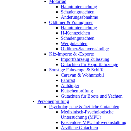
Motorrad
Hauptuntersuchung
Schadengutachten
Änderungsabnahme
Oldtimer & Youngtimer
Hauptuntersuchung
H-Kennzeichen
Schadengutachten
Wertgutachten
Oldtimer-Sachverständige
Kfz-Importe & -Exporte
Importfahrzeug Zulassung
Gutachten für Exportfahrzeuge
Sonstige Fahrzeuge & Schiffe
Caravan & Wohnmobil
Fahrrad
Anhänger
Kutschenprüfung
Gutachten für Boote und Yachten
Personenprüfung
Psychologische & ärztliche Gutachten
Medizinisch-Psychologische
Untersuchung (MPU)
Kostenlose MPU-Infoveranstaltung
Ärztliche Gutachten