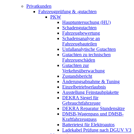
Privatkunden
Fahrzeugprüfung & -gutachten
PKW
Hauptuntersuchung (HU)
Schadengutachten
Fahrzeugbewertung
Schadensanalyse an
Fahrzeugbauteilen
Unfallanalytische Gutachten
Gutachten zu technischen
Fahrzeugschäden
Gutachten zur
Verkehrsüberwachung
Zustandsbericht
Änderungsabnahme & Tuning
Einzelbetriebserlaubnis
Ausstellung Feinstaubplakette
DEKRA Siegel für
Gebrauchtfahrzeuge
DEKRA Reparatur Stundensätze
DMSB-Wagenpass und DMSB-
Kraftfahrzeugpass
Batterietest für Elektroautos
Ladekabel Prüfung nach DGUV V3