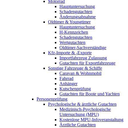
Motorrad
Hauptuntersuchung
Schadengutachten
Änderungsabnahme
Oldtimer & Youngtimer
Hauptuntersuchung
H-Kennzeichen
Schadengutachten
Wertgutachten
Oldtimer-Sachverständige
Kfz-Importe & -Exporte
Importfahrzeug Zulassung
Gutachten für Exportfahrzeuge
Sonstige Fahrzeuge & Schiffe
Caravan & Wohnmobil
Fahrrad
Anhänger
Kutschenprüfung
Gutachten für Boote und Yachten
Personenprüfung
Psychologische & ärztliche Gutachten
Medizinisch-Psychologische
Untersuchung (MPU)
Kostenlose MPU-Infoveranstaltung
Ärztliche Gutachten