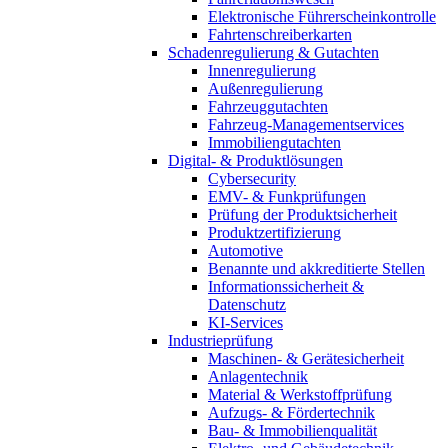
Elektronische Führerscheinkontrolle
Fahrtenschreiberkarten
Schadenregulierung & Gutachten
Innenregulierung
Außenregulierung
Fahrzeuggutachten
Fahrzeug-Managementservices
Immobiliengutachten
Digital- & Produktlösungen
Cybersecurity
EMV- & Funkprüfungen
Prüfung der Produktsicherheit
Produktzertifizierung
Automotive
Benannte und akkreditierte Stellen
Informationssicherheit &
Datenschutz
KI-Services
Industrieprüfung
Maschinen- & Gerätesicherheit
Anlagentechnik
Material & Werkstoffprüfung
Aufzugs- & Fördertechnik
Bau- & Immobilienqualität