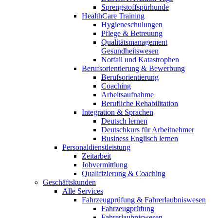
Sprengstoffspürhunde
HealthCare Training
Hygieneschulungen
Pflege & Betreuung
Qualitätsmanagement
Gesundheitswesen
Notfall und Katastrophen
Berufsorientierung & Bewerbung
Berufsorientierung
Coaching
Arbeitsaufnahme
Berufliche Rehabilitation
Integration & Sprachen
Deutsch lernen
Deutschkurs für Arbeitnehmer
Business Englisch lernen
Personaldienstleistung
Zeitarbeit
Jobvermittlung
Qualifizierung & Coaching
Geschäftskunden
Alle Services
Fahrzeugprüfung & Fahrerlaubniswesen
Fahrzeugprüfung
Fahrerlaubniswesen