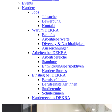
Events
Karriere
Jobs
Jobsuche
Bewerbung
Kontakt
Warum DEKRA
Benefits
Arbeitgeberwerte
Diversity & Nachhaltigkeit
Auszeichnungen
Arbeiten bei DEKRA
Arbeitsbereiche
Standorte
Entwicklungsperspektiven
Karriere Stories
Einstieg bei DEKRA
Berufserfahrene
Berufseinsteiger:innen
Studierende
Schüler:innen
Karriereevents DEKRA