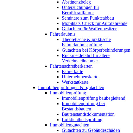
Abstinenzbeleg
Untersuchungen für
Berufskraftfahrer
Seminare zum Punkteabbau
Mobilitäts-Check für Autofahrende
Gutachten für Waffenbesitzer
Fahrerlaubnis
Theoretische & praktische
Fahrerlaubnisprüfung
Gutachten bei Körperbehinderungen
Rückmeldefahrt für ältere
Verkehrsteilnehmer
Fahrtenschreiberkarten
Fahrerkarte
Unternehmenskarte
Werkstattkarte
Immobilienprüfungen & -gutachten
Immobilienprüfung
Immobilienprüfung baubegleitend
Immobilienprüfung bei
Bestandsbauten
Bautenstandsdokumentation
Luftdichtheitsprüfung
Immobiliengutachten
Gutachten zu Gebäudeschäden