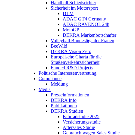
Handball Schiedsrichter
Sicherheit im Motorsport
DTM
ADAC GT4 Germany
ADAC RAVENOL 24h
MotoGP
DEKRA Markenbotschafter
Volleyball Bundesliga der Frauen
BeeWild
DEKRA Vision Zero
Europäische Charta für die
Straßenverkehrssicherheit
Funded R&D Projects
Politische Interessenvertretung
Compliance
Meldung
Media
Presseinformationen
DEKRA Info
Publikationen
DEKRA Studien
Fahrradstudie 2025
Versicherungsstudie
Aftersales Studie
Gebrauchtwagen Sales Studie