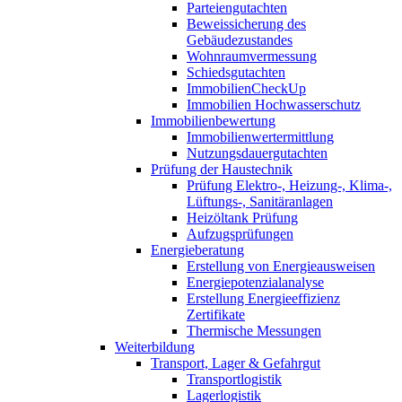
Parteiengutachten
Beweissicherung des
Gebäudezustandes
Wohnraumvermessung
Schiedsgutachten
ImmobilienCheckUp
Immobilien Hochwasserschutz
Immobilienbewertung
Immobilienwertermittlung
Nutzungsdauergutachten
Prüfung der Haustechnik
Prüfung Elektro-, Heizung-, Klima-,
Lüftungs-, Sanitäranlagen
Heizöltank Prüfung
Aufzugsprüfungen
Energieberatung
Erstellung von Energieausweisen
Energiepotenzialanalyse
Erstellung Energieeffizienz
Zertifikate
Thermische Messungen
Weiterbildung
Transport, Lager & Gefahrgut
Transportlogistik
Lagerlogistik