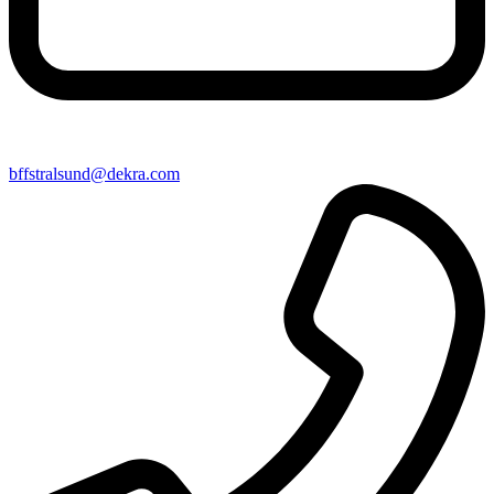
bffstralsund@​dekra​.com