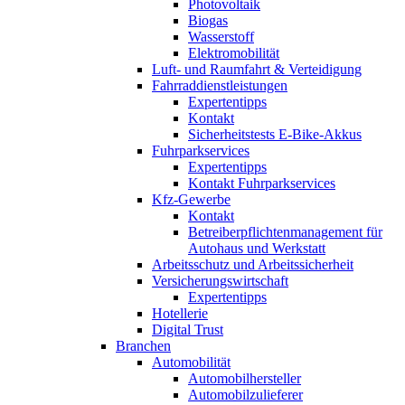
Photovoltaik
Biogas
Wasserstoff
Elektromobilität
Luft- und Raumfahrt & Verteidigung
Fahrraddienstleistungen
Expertentipps
Kontakt
Sicherheitstests E-Bike-Akkus
Fuhrparkservices
Expertentipps
Kontakt Fuhrparkservices
Kfz-Gewerbe
Kontakt
Betreiberpflichtenmanagement für
Autohaus und Werkstatt
Arbeitsschutz und Arbeitssicherheit
Versicherungswirtschaft
Expertentipps
Hotellerie
Digital Trust
Branchen
Automobilität
Automobilhersteller
Automobilzulieferer