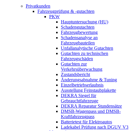
Privatkunden
Fahrzeugprüfung & -gutachten
PKW
Hauptuntersuchung (HU)
Schadengutachten
Fahrzeugbewertung
Schadensanalyse an
Fahrzeugbauteilen
Unfallanalytische Gutachten
Gutachten zu technischen
Fahrzeugschäden
Gutachten zur
Verkehrsüberwachung
Zustandsbericht
Änderungsabnahme & Tuning
Einzelbetriebserlaubnis
Ausstellung Feinstaubplakette
DEKRA Siegel für
Gebrauchtfahrzeuge
DEKRA Reparatur Stundensätze
DMSB-Wagenpass und DMSB-
Kraftfahrzeugpass
Batterietest für Elektroautos
Ladekabel Prüfung nach DGUV V3