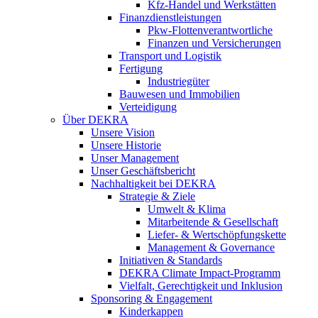
Kfz-Handel und Werkstätten
Finanzdienstleistungen
Pkw‑Flottenverantwortliche
Finanzen und Versicherungen
Transport und Logistik
Fertigung
Industriegüter
Bauwesen und Immobilien
Verteidigung
Über DEKRA
Unsere Vision
Unsere Historie
Unser Management
Unser Geschäftsbericht
Nachhaltigkeit bei DEKRA
Strategie & Ziele
Umwelt & Klima
Mitarbeitende & Gesellschaft
Liefer- & Wertschöpfungskette
Management & Governance
Initiativen & Standards
DEKRA Climate Impact-Programm
Vielfalt, Gerechtigkeit und Inklusion​
Sponsoring & Engagement
Kinderkappen