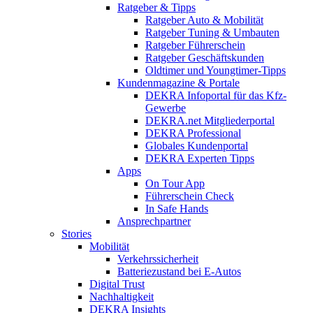
Ratgeber & Tipps
Ratgeber Auto & Mobilität
Ratgeber Tuning & Umbauten
Ratgeber Führerschein
Ratgeber Geschäftskunden
Oldtimer und Youngtimer-Tipps
Kundenmagazine & Portale
DEKRA Infoportal für das Kfz-
Gewerbe
DEKRA.net Mitgliederportal
DEKRA Professional
Globales Kundenportal
DEKRA Experten Tipps
Apps
On Tour App
Führerschein Check
In Safe Hands
Ansprechpartner
Stories
Mobilität
Verkehrssicherheit
Batteriezustand bei E-Autos
Digital Trust
Nachhaltigkeit
DEKRA Insights