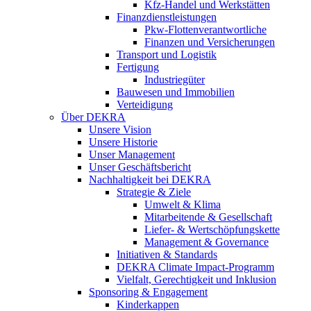
Kfz-Handel und Werkstätten
Finanzdienstleistungen
Pkw‑Flottenverantwortliche
Finanzen und Versicherungen
Transport und Logistik
Fertigung
Industriegüter
Bauwesen und Immobilien
Verteidigung
Über DEKRA
Unsere Vision
Unsere Historie
Unser Management
Unser Geschäftsbericht
Nachhaltigkeit bei DEKRA
Strategie & Ziele
Umwelt & Klima
Mitarbeitende & Gesellschaft
Liefer- & Wertschöpfungskette
Management & Governance
Initiativen & Standards
DEKRA Climate Impact-Programm
Vielfalt, Gerechtigkeit und Inklusion​
Sponsoring & Engagement
Kinderkappen