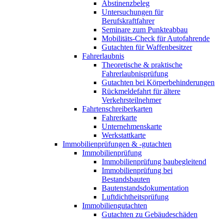
Abstinenzbeleg
Untersuchungen für
Berufskraftfahrer
Seminare zum Punkteabbau
Mobilitäts-Check für Autofahrende
Gutachten für Waffenbesitzer
Fahrerlaubnis
Theoretische & praktische
Fahrerlaubnisprüfung
Gutachten bei Körperbehinderungen
Rückmeldefahrt für ältere
Verkehrsteilnehmer
Fahrtenschreiberkarten
Fahrerkarte
Unternehmenskarte
Werkstattkarte
Immobilienprüfungen & -gutachten
Immobilienprüfung
Immobilienprüfung baubegleitend
Immobilienprüfung bei
Bestandsbauten
Bautenstandsdokumentation
Luftdichtheitsprüfung
Immobiliengutachten
Gutachten zu Gebäudeschäden