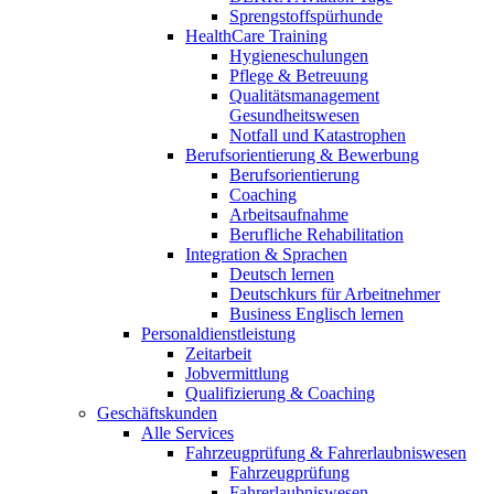
Sprengstoffspürhunde
HealthCare Training
Hygieneschulungen
Pflege & Betreuung
Qualitätsmanagement
Gesundheitswesen
Notfall und Katastrophen
Berufsorientierung & Bewerbung
Berufsorientierung
Coaching
Arbeitsaufnahme
Berufliche Rehabilitation
Integration & Sprachen
Deutsch lernen
Deutschkurs für Arbeitnehmer
Business Englisch lernen
Personaldienstleistung
Zeitarbeit
Jobvermittlung
Qualifizierung & Coaching
Geschäftskunden
Alle Services
Fahrzeugprüfung & Fahrerlaubniswesen
Fahrzeugprüfung
Fahrerlaubniswesen