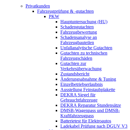
Privatkunden
Fahrzeugprüfung & -gutachten
PKW
Hauptuntersuchung (HU)
Schadengutachten
Fahrzeugbewertung
Schadensanalyse an
Fahrzeugbauteilen
Unfallanalytische Gutachten
Gutachten zu technischen
Fahrzeugschäden
Gutachten zur
Verkehrsüberwachung
Zustandsbericht
Änderungsabnahme & Tuning
Einzelbetriebserlaubnis
Ausstellung Feinstaubplakette
DEKRA Siegel für
Gebrauchtfahrzeuge
DEKRA Reparatur Stundensätze
DMSB-Wagenpass und DMSB-
Kraftfahrzeugpass
Batterietest für Elektroautos
Ladekabel Prüfung nach DGUV V3