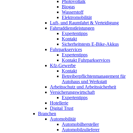
Photovoltaik
Biogas
Wasserstoff
Elektromobilität
Luft- und Raumfahrt & Verteidigung
Fahrraddienstleistungen
Expertentipps
Kontakt
Sicherheitstests E-Bike-Akkus
Fuhrparkservices
Expertentipps
Kontakt Fuhrparkservices
Kfz-Gewerbe
Kontakt
Betreiberpflichtenmanagement für
Autohaus und Werkstatt
Arbeitsschutz und Arbeitssicherheit
Versicherungswirtschaft
Expertentipps
Hotellerie
Digital Trust
Branchen
Automobilität
Automobilhersteller
Automobilzulieferer