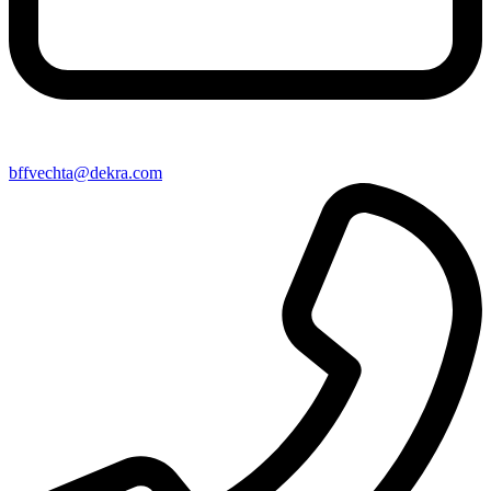
bffvechta@​dekra​.com