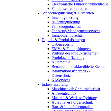
Elektronische Führerscheinkontrolle
Fahrtenschreiberkarten
Schadenregulierung & Gutachten
Innenregulierung
Außenregulierung
Fahrzeuggutachten
Fahrzeug-Managementservices
Immobiliengutachten
Digital- & Produktlösungen
Cybersecurity
EMV- & Funkprüfungen
Prüfung der Produktsicherheit
Produktzertifizierung
Automotive
Benannte und akkreditierte Stellen
Informationssicherheit &
Datenschutz
KI-Services
Industrieprüfung
Maschinen- & Gerätesicherheit
Anlagentechnik
Material & Werkstoffprüfung
Aufzugs- & Fördertechnik
Bau- & Immobilienqualität