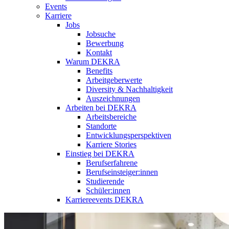
Events
Karriere
Jobs
Jobsuche
Bewerbung
Kontakt
Warum DEKRA
Benefits
Arbeitgeberwerte
Diversity & Nachhaltigkeit
Auszeichnungen
Arbeiten bei DEKRA
Arbeitsbereiche
Standorte
Entwicklungsperspektiven
Karriere Stories
Einstieg bei DEKRA
Berufserfahrene
Berufseinsteiger:innen
Studierende
Schüler:innen
Karriereevents DEKRA