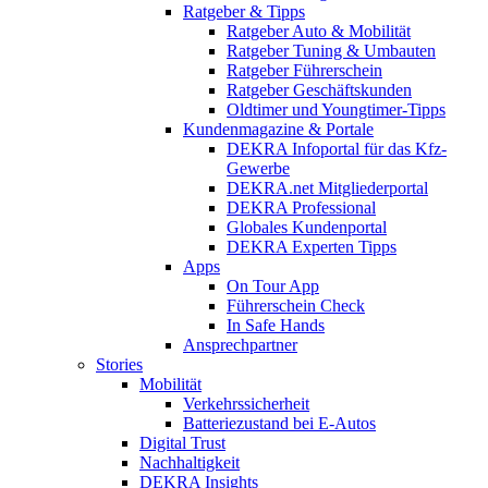
Ratgeber & Tipps
Ratgeber Auto & Mobilität
Ratgeber Tuning & Umbauten
Ratgeber Führerschein
Ratgeber Geschäftskunden
Oldtimer und Youngtimer-Tipps
Kundenmagazine & Portale
DEKRA Infoportal für das Kfz-
Gewerbe
DEKRA.net Mitgliederportal
DEKRA Professional
Globales Kundenportal
DEKRA Experten Tipps
Apps
On Tour App
Führerschein Check
In Safe Hands
Ansprechpartner
Stories
Mobilität
Verkehrssicherheit
Batteriezustand bei E-Autos
Digital Trust
Nachhaltigkeit
DEKRA Insights