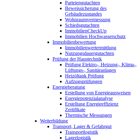
Parteiengutachten
Beweissicherung des
Gebäudezustandes
Wohnraumvermessung
Schiedsgutachten
ImmobilienCheckUp
Immobilien Hochwasserschutz
Immobilienbewertung
Immobilienwertermittlung
Nutzungsdauergutachten
Prüfung der Haustechnik
Prüfung Elektro-, Heizung-, Klima-,
Lüftungs-, Sanitäranlagen
Heizöltank Prüfung
Aufzugsprüfungen
Energieberatung
Erstellung von Energieausweisen
Energiepotenzialanalyse
Erstellung Energieeffizienz
Zertifikate
Thermische Messungen
Weiterbildung
Transport, Lager & Gefahrgut
Transportlogistik
Lagerlogistik