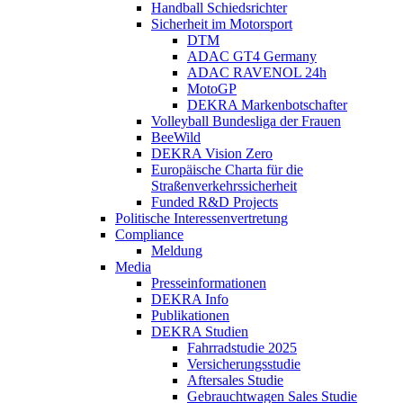
Handball Schiedsrichter
Sicherheit im Motorsport
DTM
ADAC GT4 Germany
ADAC RAVENOL 24h
MotoGP
DEKRA Markenbotschafter
Volleyball Bundesliga der Frauen
BeeWild
DEKRA Vision Zero
Europäische Charta für die
Straßenverkehrssicherheit
Funded R&D Projects
Politische Interessenvertretung
Compliance
Meldung
Media
Presseinformationen
DEKRA Info
Publikationen
DEKRA Studien
Fahrradstudie 2025
Versicherungsstudie
Aftersales Studie
Gebrauchtwagen Sales Studie