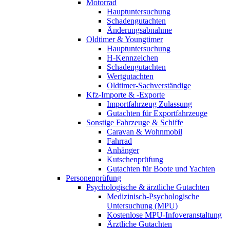
Motorrad
Hauptuntersuchung
Schadengutachten
Änderungsabnahme
Oldtimer & Youngtimer
Hauptuntersuchung
H-Kennzeichen
Schadengutachten
Wertgutachten
Oldtimer-Sachverständige
Kfz-Importe & -Exporte
Importfahrzeug Zulassung
Gutachten für Exportfahrzeuge
Sonstige Fahrzeuge & Schiffe
Caravan & Wohnmobil
Fahrrad
Anhänger
Kutschenprüfung
Gutachten für Boote und Yachten
Personenprüfung
Psychologische & ärztliche Gutachten
Medizinisch-Psychologische
Untersuchung (MPU)
Kostenlose MPU-Infoveranstaltung
Ärztliche Gutachten