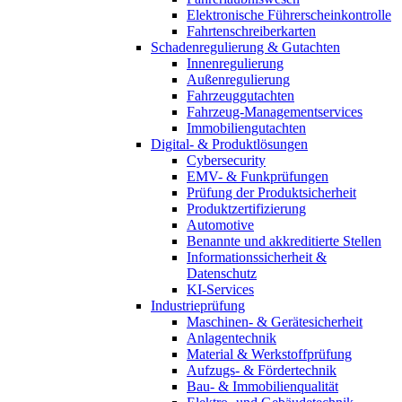
Elektronische Führerscheinkontrolle
Fahrtenschreiberkarten
Schadenregulierung & Gutachten
Innenregulierung
Außenregulierung
Fahrzeuggutachten
Fahrzeug-Managementservices
Immobiliengutachten
Digital- & Produktlösungen
Cybersecurity
EMV- & Funkprüfungen
Prüfung der Produktsicherheit
Produktzertifizierung
Automotive
Benannte und akkreditierte Stellen
Informationssicherheit &
Datenschutz
KI-Services
Industrieprüfung
Maschinen- & Gerätesicherheit
Anlagentechnik
Material & Werkstoffprüfung
Aufzugs- & Fördertechnik
Bau- & Immobilienqualität