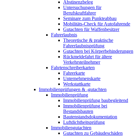
Abstinenzbeleg
Untersuchungen für
Berufskraftfahrer
Seminare zum Punkteabbau
Mobilitäts-Check für Autofahrende
Gutachten für Waffenbesitzer
Fahrerlaubnis
Theoretische & praktische
Fahrerlaubnisprüfung
Gutachten bei Körperbehinderungen
Rückmeldefahrt für ältere
Verkehrsteilnehmer
Fahrtenschreiberkarten
Fahrerkarte
Unternehmenskarte
Werkstattkarte
Immobilienprüfungen & -gutachten
Immobilienprüfung
Immobilienprüfung baubegleitend
Immobilienprüfung bei
Bestandsbauten
Bautenstandsdokumentation
Luftdichtheitsprüfung
Immobiliengutachten
Gutachten zu Gebäudeschäden