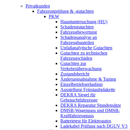
Privatkunden
Fahrzeugprüfung & -gutachten
PKW
Hauptuntersuchung (HU)
Schadengutachten
Fahrzeugbewertung
Schadensanalyse an
Fahrzeugbauteilen
Unfallanalytische Gutachten
Gutachten zu technischen
Fahrzeugschäden
Gutachten zur
Verkehrsüberwachung
Zustandsbericht
Änderungsabnahme & Tuning
Einzelbetriebserlaubnis
Ausstellung Feinstaubplakette
DEKRA Siegel für
Gebrauchtfahrzeuge
DEKRA Reparatur Stundensätze
DMSB-Wagenpass und DMSB-
Kraftfahrzeugpass
Batterietest für Elektroautos
Ladekabel Prüfung nach DGUV V3