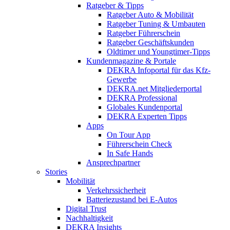
Ratgeber & Tipps
Ratgeber Auto & Mobilität
Ratgeber Tuning & Umbauten
Ratgeber Führerschein
Ratgeber Geschäftskunden
Oldtimer und Youngtimer-Tipps
Kundenmagazine & Portale
DEKRA Infoportal für das Kfz-
Gewerbe
DEKRA.net Mitgliederportal
DEKRA Professional
Globales Kundenportal
DEKRA Experten Tipps
Apps
On Tour App
Führerschein Check
In Safe Hands
Ansprechpartner
Stories
Mobilität
Verkehrssicherheit
Batteriezustand bei E-Autos
Digital Trust
Nachhaltigkeit
DEKRA Insights