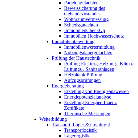
Parteiengutachten
Beweissicherung des
Gebäudezustandes
Wohnraumvermessung
Schiedsgutachten
ImmobilienCheckUp
Immobilien Hochwasserschutz
Immobilienbewertung
Immobilienwertermittlung
Nutzungsdauergutachten
Prüfung der Haustechnik
Prüfung Elektro-, Heizung-, Klima-,
Lüftungs-, Sanitäranlagen
Heizöltank Prüfung
Aufzugsprüfungen
Energieberatung
Erstellung von Energieausweisen
Energiepotenzialanalyse
Erstellung Energieeffizienz
Zertifikate
Thermische Messungen
Weiterbildung
Transport, Lager & Gefahrgut
Transportlogistik
Lagerlogistik