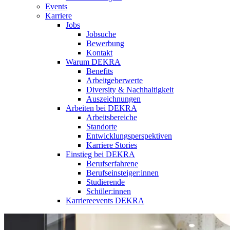
Events
Karriere
Jobs
Jobsuche
Bewerbung
Kontakt
Warum DEKRA
Benefits
Arbeitgeberwerte
Diversity & Nachhaltigkeit
Auszeichnungen
Arbeiten bei DEKRA
Arbeitsbereiche
Standorte
Entwicklungsperspektiven
Karriere Stories
Einstieg bei DEKRA
Berufserfahrene
Berufseinsteiger:innen
Studierende
Schüler:innen
Karriereevents DEKRA