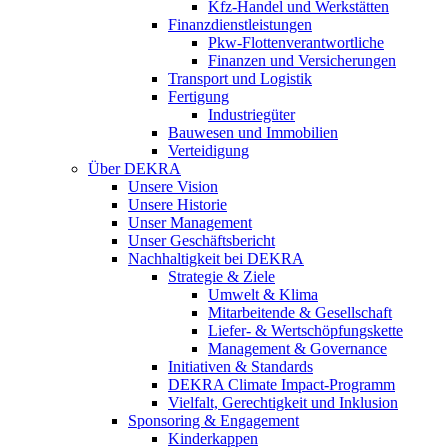
Kfz-Handel und Werkstätten
Finanzdienstleistungen
Pkw‑Flottenverantwortliche
Finanzen und Versicherungen
Transport und Logistik
Fertigung
Industriegüter
Bauwesen und Immobilien
Verteidigung
Über DEKRA
Unsere Vision
Unsere Historie
Unser Management
Unser Geschäftsbericht
Nachhaltigkeit bei DEKRA
Strategie & Ziele
Umwelt & Klima
Mitarbeitende & Gesellschaft
Liefer- & Wertschöpfungskette
Management & Governance
Initiativen & Standards
DEKRA Climate Impact-Programm
Vielfalt, Gerechtigkeit und Inklusion​
Sponsoring & Engagement
Kinderkappen