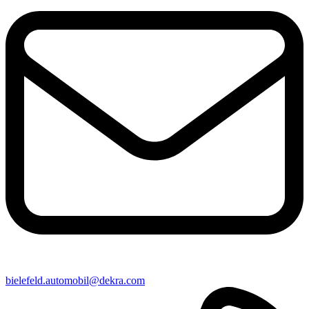
bielefeld​.automobil@​dekra.com