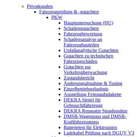
Privatkunden
Fahrzeugprüfung & -gutachten
PKW
Hauptuntersuchung (HU)
Schadengutachten
Fahrzeugbewertung
Schadensanalyse an
Fahrzeugbauteilen
Unfallanalytische Gutachten
Gutachten zu technischen
Fahrzeugschäden
Gutachten zur
Verkehrsüberwachung
Zustandsbericht
Änderungsabnahme & Tuning
Einzelbetriebserlaubnis
Ausstellung Feinstaubplakette
DEKRA Siegel für
Gebrauchtfahrzeuge
DEKRA Reparatur Stundensätze
DMSB-Wagenpass und DMSB-
Kraftfahrzeugpass
Batterietest für Elektroautos
Ladekabel Prüfung nach DGUV V3