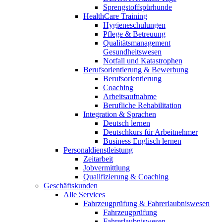
Sprengstoffspürhunde
HealthCare Training
Hygieneschulungen
Pflege & Betreuung
Qualitätsmanagement
Gesundheitswesen
Notfall und Katastrophen
Berufsorientierung & Bewerbung
Berufsorientierung
Coaching
Arbeitsaufnahme
Berufliche Rehabilitation
Integration & Sprachen
Deutsch lernen
Deutschkurs für Arbeitnehmer
Business Englisch lernen
Personaldienstleistung
Zeitarbeit
Jobvermittlung
Qualifizierung & Coaching
Geschäftskunden
Alle Services
Fahrzeugprüfung & Fahrerlaubniswesen
Fahrzeugprüfung
Fahrerlaubniswesen