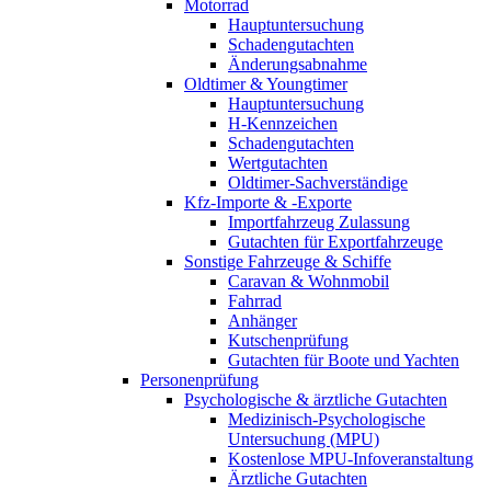
Motorrad
Hauptuntersuchung
Schadengutachten
Änderungsabnahme
Oldtimer & Youngtimer
Hauptuntersuchung
H-Kennzeichen
Schadengutachten
Wertgutachten
Oldtimer-Sachverständige
Kfz-Importe & -Exporte
Importfahrzeug Zulassung
Gutachten für Exportfahrzeuge
Sonstige Fahrzeuge & Schiffe
Caravan & Wohnmobil
Fahrrad
Anhänger
Kutschenprüfung
Gutachten für Boote und Yachten
Personenprüfung
Psychologische & ärztliche Gutachten
Medizinisch-Psychologische
Untersuchung (MPU)
Kostenlose MPU-Infoveranstaltung
Ärztliche Gutachten