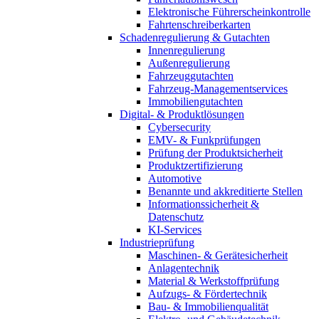
Elektronische Führerscheinkontrolle
Fahrtenschreiberkarten
Schadenregulierung & Gutachten
Innenregulierung
Außenregulierung
Fahrzeuggutachten
Fahrzeug-Managementservices
Immobiliengutachten
Digital- & Produktlösungen
Cybersecurity
EMV- & Funkprüfungen
Prüfung der Produktsicherheit
Produktzertifizierung
Automotive
Benannte und akkreditierte Stellen
Informationssicherheit &
Datenschutz
KI-Services
Industrieprüfung
Maschinen- & Gerätesicherheit
Anlagentechnik
Material & Werkstoffprüfung
Aufzugs- & Fördertechnik
Bau- & Immobilienqualität