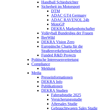
Handball Schiedsrichter
Sicherheit im Motorsport
DTM
ADAC GT4 Germany
ADAC RAVENOL 24h
MotoGP
DEKRA Markenbotschafter
Volleyball Bundesliga der Frauen
BeeWild
DEKRA Vision Zero
Europäische Charta für die
Straßenverkehrssicherheit
Funded R&D Projects
Politische Interessenvertretung
Compliance
Meldung
Media
Presseinformationen
DEKRA Info
Publikationen
DEKRA Studien
Fahrradstudie 2025
Versicherungsstudie
Aftersales Studie
Gebrauchtwagen Sales Studie