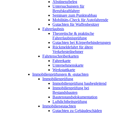
Abstinenzbeleg
Untersuchungen für
Berufskraftfahrer
Seminare zum Punkteabbau
Mobilitäts-Check für Autofahrende
Gutachten für Waffenbesitzer
Fahrerlaubnis
Theoretische & praktische
Fahrerlaubnisprüfung
Gutachten bei Körperbehinderungen
Rückmeldefahrt für ältere
Verkehrsteilnehmer
Fahrtenschreiberkarten
Fahrerkarte
Unternehmenskarte
Werkstattkarte
Immobilienprüfungen & -gutachten
Immobilienprüfung
Immobilienprüfung baubegleitend
Immobilienprüfung bei
Bestandsbauten
Bautenstandsdokumentation
Luftdichtheitsprüfung
Immobiliengutachten
Gutachten zu Gebäudeschäden