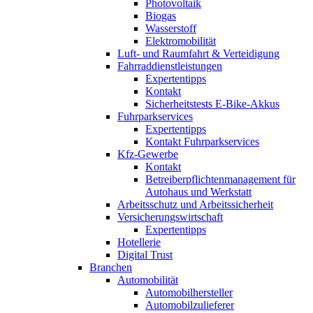
Photovoltaik
Biogas
Wasserstoff
Elektromobilität
Luft- und Raumfahrt & Verteidigung
Fahrraddienstleistungen
Expertentipps
Kontakt
Sicherheitstests E-Bike-Akkus
Fuhrparkservices
Expertentipps
Kontakt Fuhrparkservices
Kfz-Gewerbe
Kontakt
Betreiberpflichtenmanagement für
Autohaus und Werkstatt
Arbeitsschutz und Arbeitssicherheit
Versicherungswirtschaft
Expertentipps
Hotellerie
Digital Trust
Branchen
Automobilität
Automobilhersteller
Automobilzulieferer