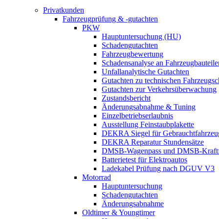
Privatkunden
Fahrzeugprüfung & -gutachten
PKW
Hauptuntersuchung (HU)
Schadengutachten
Fahrzeugbewertung
Schadensanalyse an Fahrzeugbauteile
Unfallanalytische Gutachten
Gutachten zu technischen Fahrzeugs
Gutachten zur Verkehrsüberwachung
Zustandsbericht
Änderungsabnahme & Tuning
Einzelbetriebserlaubnis
Ausstellung Feinstaubplakette
DEKRA Siegel für Gebrauchtfahrzeu
DEKRA Reparatur Stundensätze
DMSB-Wagenpass und DMSB-Kraftf
Batterietest für Elektroautos
Ladekabel Prüfung nach DGUV V3
Motorrad
Hauptuntersuchung
Schadengutachten
Änderungsabnahme
Oldtimer & Youngtimer