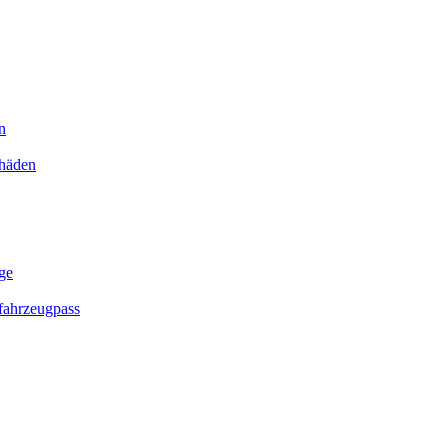
n
chäden
ge
ahrzeugpass