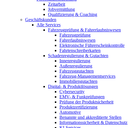
Zeitarbeit
Jobvermittlung
Qualifizierung & Coaching
Geschäftskunden
Alle Services
Fahrzeugprüfung & Fahrerlaubniswesen
Fahrzeugprüfung
Fahrerlaubniswesen
Elektronische Führerscheinkontrolle
Fahrtenschreiberkarten
Schadenregulierung & Gutachten
Innenregulierung
Außenregulierung
Fahrzeuggutachten
Fahrzeug-Managementservices
Immobiliengutachten
Digital- & Produktlösungen
Cybersecurity
EMV- & Funkprüfungen
Prüfung der Produktsicherheit
Produktzertifizierung
Automotive
Benannte und akkreditierte Stellen
Informationssicherheit & Datenschutz
KI-Services