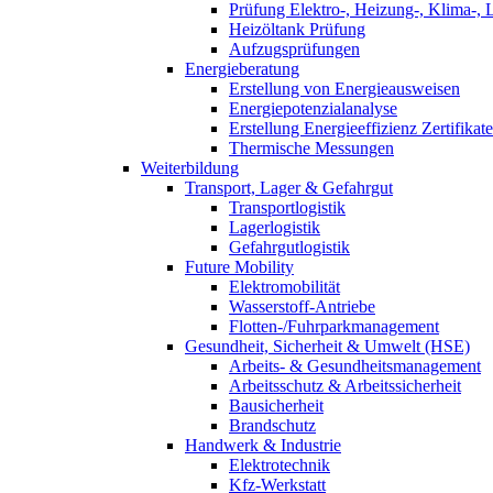
Prüfung Elektro-, Heizung-, Klima-, 
Heizöltank Prüfung
Aufzugsprüfungen
Energieberatung
Erstellung von Energieausweisen
Energiepotenzialanalyse
Erstellung Energieeffizienz Zertifikate
Thermische Messungen
Weiterbildung
Transport, Lager & Gefahrgut
Transportlogistik
Lagerlogistik
Gefahrgutlogistik
Future Mobility
Elektromobilität
Wasserstoff-Antriebe
Flotten-/Fuhrparkmanagement
Gesundheit, Sicherheit & Umwelt (HSE)
Arbeits- & Gesundheitsmanagement
Arbeitsschutz & Arbeitssicherheit
Bausicherheit
Brandschutz
Handwerk & Industrie
Elektrotechnik
Kfz-Werkstatt