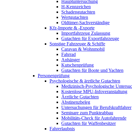
Hauptuntersuchung
H-Kennzeichen
Schadengutachten
Wertgutachten
Oldtimer-Sachverständige
Kfz-Importe & -Exporte
Importfahrzeug Zulassung
Gutachten für Exportfahrzeuge
Sonstige Fahrzeuge & Schiffe
Caravan & Wohnmobil
Fahrrad
Anhänger
Kutschenprüfung
Gutachten für Boote und Yachten
Personenprüfung
Psychologische & ärztliche Gutachten
Medizinisch-Psychologische Unters
Kostenlose MPU-Infoveranstaltung
Ärztliche Gutachten
Abstinenzbeleg
Untersuchungen für Berufskraftfahrer
Seminare zum Punkteabbau
Mobilitäts-Check für Autofahrende
Gutachten für Waffenbesitzer
Fahrerlaubnis