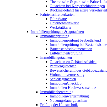
Theoretische & praktische Fahrerlaub
Gutachten bei Körperbehinderungen
Rückmeldefahrt für ältere Verkehrste
Fahrtenschreiberkarten
Fahrerkarte
Unternehmenskarte
Werkstattkarte
Immobilienprüfungen & -gutachten
Immobilienprüfung
Immobilienprüfung baubegleitend
Immobilienprüfung bei Bestandsbaut
Bautenstandsdokumentation
Luftdichtheitsprüfung
Immobiliengutachten
Gutachten zu Gebäudeschäden
Parteiengutachten
Beweissicherung des Gebäudezustan
Wohnraumvermessung
Schiedsgutachten
ImmobilienCheckUp
Immobilien Hochwasserschutz
Immobilienbewertung
Immobilienwertermittlung
Nutzungsdauergutachten
Prüfung der Haustechnik