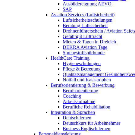
Ausbildereignung AEVO
SAP
Aviation Services (Luftsicherheit)
Luftsicherheitsschulungen
Beratung Luftsicherheit
Drohnenführerschein / Aviation Safet
Gefahrgut Luftfracht
Mieten & Tagen in Dreieich
DEKRA Aviation Tage
Sprengstoffspürhunde
HealthCare Training
Hygieneschulungen
Pflege & Betreuung
Qualitätsmanagement Gesundheitswe
Notfall und Katastrophen
Berufsorientierung & Bewerbung
Berufsorientierung
Coaching
Arbeitsaufnahme
Berufliche Rehabilitation
Integration & Sprachen
Deutsch lernen
Deutschkurs für Arbeitnehmer
Business Englisch lernen
Personaldienstleistung