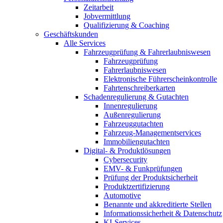
Zeitarbeit
Jobvermittlung
Qualifizierung & Coaching
Geschäftskunden
Alle Services
Fahrzeugprüfung & Fahrerlaubniswesen
Fahrzeugprüfung
Fahrerlaubniswesen
Elektronische Führerscheinkontrolle
Fahrtenschreiberkarten
Schadenregulierung & Gutachten
Innenregulierung
Außenregulierung
Fahrzeuggutachten
Fahrzeug-Managementservices
Immobiliengutachten
Digital- & Produktlösungen
Cybersecurity
EMV- & Funkprüfungen
Prüfung der Produktsicherheit
Produktzertifizierung
Automotive
Benannte und akkreditierte Stellen
Informationssicherheit & Datenschutz
KI-Services