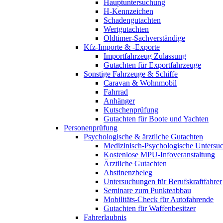
Hauptuntersuchung
H-Kennzeichen
Schadengutachten
Wertgutachten
Oldtimer-Sachverständige
Kfz-Importe & -Exporte
Importfahrzeug Zulassung
Gutachten für Exportfahrzeuge
Sonstige Fahrzeuge & Schiffe
Caravan & Wohnmobil
Fahrrad
Anhänger
Kutschenprüfung
Gutachten für Boote und Yachten
Personenprüfung
Psychologische & ärztliche Gutachten
Medizinisch-Psychologische Unters
Kostenlose MPU-Infoveranstaltung
Ärztliche Gutachten
Abstinenzbeleg
Untersuchungen für Berufskraftfahrer
Seminare zum Punkteabbau
Mobilitäts-Check für Autofahrende
Gutachten für Waffenbesitzer
Fahrerlaubnis