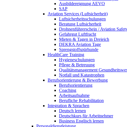
Ausbildereignung AEVO
SAP
Aviation Services (Luftsicherheit)
Luftsicherheitsschulungen
Beratung Luftsicherheit
Drohnenführerschein / Aviation Safet
Gefahrgut Luftfracht
Mieten & Tagen in Dreieich
DEKRA Aviation Tage
Sprengstoffspürhunde
HealthCare Training
Hygieneschulungen
Pflege & Betreuung
Qualitätsmanagement Gesundheitswe
Notfall und Katastrophen
Berufsorientierung & Bewerbung
Berufsorientierung
Coaching
Arbeitsaufnahme
Berufliche Rehabilitation
Integration & Sprachen
Deutsch lernen
Deutschkurs für Arbeitnehmer
Business Englisch lernen
Personaldienstleistung