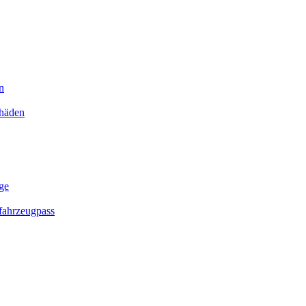
n
chäden
ge
ahrzeugpass