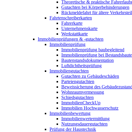
Theoretische & praktische Fahrerlaub
Gutachten bei Körperbehinderungen
Rückmeldefahrt für ältere Verkehrste
Fahrtenschreiberkarten
Fahrerkarte
Unternehmenskarte
Werkstattkarte
Immobilienprüfungen & -gutachten
Immobilienprüfung
Immobilienprüfung baubegleitend
Immobilienprüfung bei Bestandsbaut
Bautenstandsdokumentation
Luftdichtheitsprüfung
Immobiliengutachten
Gutachten zu Gebäudeschäden
Parteiengutachten
Beweissicherung des Gebäudezustan
Wohnraumvermessung
Schiedsgutachten
ImmobilienCheckUp
Immobilien Hochwasserschutz
Immobilienbewertung
Immobilienwertermittlung
Nutzungsdauergutachten
Prüfung der Haustechnik