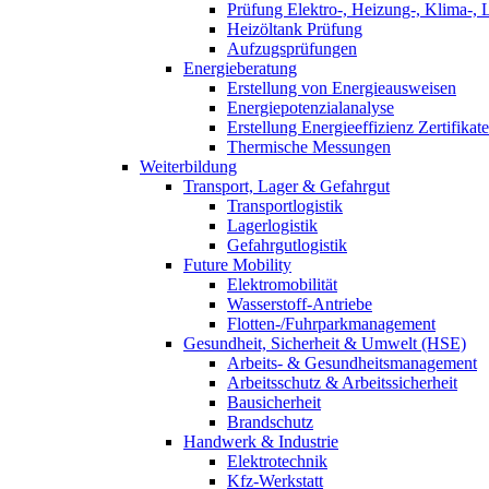
Prüfung Elektro-, Heizung-, Klima-, 
Heizöltank Prüfung
Aufzugsprüfungen
Energieberatung
Erstellung von Energieausweisen
Energiepotenzialanalyse
Erstellung Energieeffizienz Zertifikate
Thermische Messungen
Weiterbildung
Transport, Lager & Gefahrgut
Transportlogistik
Lagerlogistik
Gefahrgutlogistik
Future Mobility
Elektromobilität
Wasserstoff-Antriebe
Flotten-/Fuhrparkmanagement
Gesundheit, Sicherheit & Umwelt (HSE)
Arbeits- & Gesundheitsmanagement
Arbeitsschutz & Arbeitssicherheit
Bausicherheit
Brandschutz
Handwerk & Industrie
Elektrotechnik
Kfz-Werkstatt