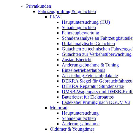
Privatkunden
Fahrzeugprüfung & -gutachten
PKW
Hauptuntersuchung (HU)
Schadengutachten
Fahrzeugbewertung
Schadensanalyse an Fahrzeugbauteile
Unfallanalytische Gutachten
Gutachten zu technischen Fahrzeugs
Gutachten zur Verkehrsüberwachung
Zustandsbericht
Änderungsabnahme & Tuning
Einzelbetriebserlaubnis
Ausstellung Feinstaubplakette
DEKRA Siegel für Gebrauchtfahrzeu
DEKRA Reparatur Stundensätze
DMSB-Wagenpass und DMSB-Kraftf
Batterietest für Elektroautos
Ladekabel Prüfung nach DGUV V3
Motorrad
Hauptuntersuchung
Schadengutachten
Änderungsabnahme
Oldtimer & Youngtimer