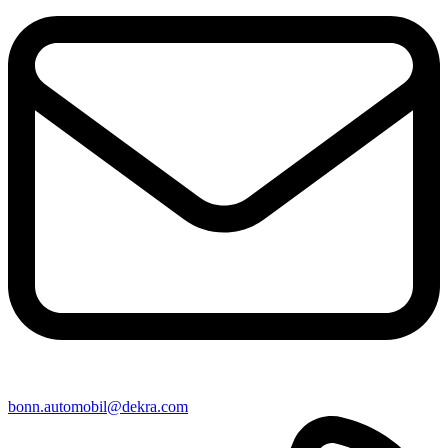
bonn​.automobil@​dekra.com