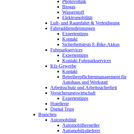
Photovoltaik
Biogas
Wasserstoff
Elektromobilität
Luft- und Raumfahrt & Verteidigung
Fahrraddienstleistungen
Expertentipps
Kontakt
Sicherheitstests E-Bike-Akkus
Fuhrparkservices
Expertentipps
Kontakt Fuhrparkservices
Kfz-Gewerbe
Kontakt
Betreiberpflichtenmanagement für
Autohaus und Werkstatt
Arbeitsschutz und Arbeitssicherheit
Versicherungswirtschaft
Expertentipps
Hotellerie
Digital Trust
Branchen
Automobilität
Automobilhersteller
Automobilzulieferer