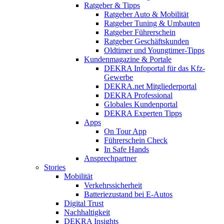
Ratgeber & Tipps
Ratgeber Auto & Mobilität
Ratgeber Tuning & Umbauten
Ratgeber Führerschein
Ratgeber Geschäftskunden
Oldtimer und Youngtimer-Tipps
Kundenmagazine & Portale
DEKRA Infoportal für das Kfz-
Gewerbe
DEKRA.net Mitgliederportal
DEKRA Professional
Globales Kundenportal
DEKRA Experten Tipps
Apps
On Tour App
Führerschein Check
In Safe Hands
Ansprechpartner
Stories
Mobilität
Verkehrssicherheit
Batteriezustand bei E-Autos
Digital Trust
Nachhaltigkeit
DEKRA Insights