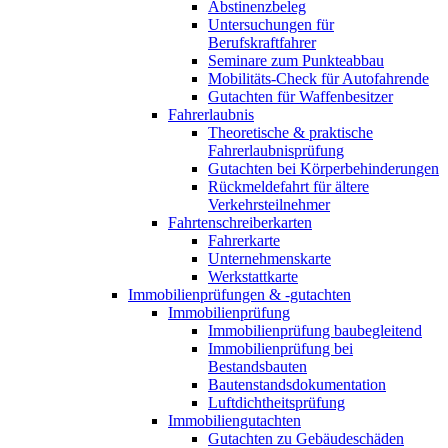
Abstinenzbeleg
Untersuchungen für
Berufskraftfahrer
Seminare zum Punkteabbau
Mobilitäts-Check für Autofahrende
Gutachten für Waffenbesitzer
Fahrerlaubnis
Theoretische & praktische
Fahrerlaubnisprüfung
Gutachten bei Körperbehinderungen
Rückmeldefahrt für ältere
Verkehrsteilnehmer
Fahrtenschreiberkarten
Fahrerkarte
Unternehmenskarte
Werkstattkarte
Immobilienprüfungen & -gutachten
Immobilienprüfung
Immobilienprüfung baubegleitend
Immobilienprüfung bei
Bestandsbauten
Bautenstandsdokumentation
Luftdichtheitsprüfung
Immobiliengutachten
Gutachten zu Gebäudeschäden