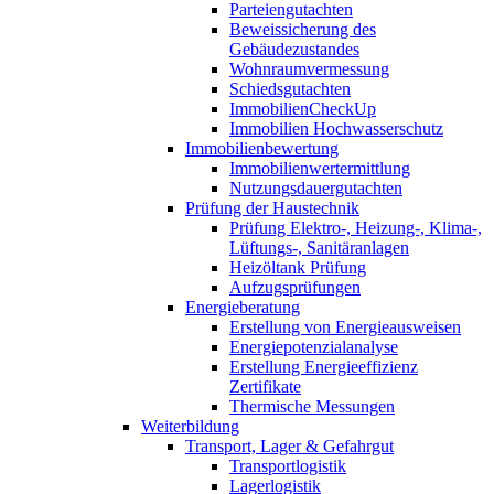
Parteiengutachten
Beweissicherung des
Gebäudezustandes
Wohnraumvermessung
Schiedsgutachten
ImmobilienCheckUp
Immobilien Hochwasserschutz
Immobilienbewertung
Immobilienwertermittlung
Nutzungsdauergutachten
Prüfung der Haustechnik
Prüfung Elektro-, Heizung-, Klima-,
Lüftungs-, Sanitäranlagen
Heizöltank Prüfung
Aufzugsprüfungen
Energieberatung
Erstellung von Energieausweisen
Energiepotenzialanalyse
Erstellung Energieeffizienz
Zertifikate
Thermische Messungen
Weiterbildung
Transport, Lager & Gefahrgut
Transportlogistik
Lagerlogistik