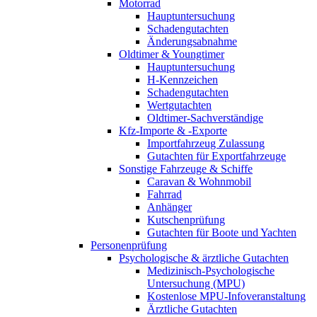
Motorrad
Hauptuntersuchung
Schadengutachten
Änderungsabnahme
Oldtimer & Youngtimer
Hauptuntersuchung
H-Kennzeichen
Schadengutachten
Wertgutachten
Oldtimer-Sachverständige
Kfz-Importe & -Exporte
Importfahrzeug Zulassung
Gutachten für Exportfahrzeuge
Sonstige Fahrzeuge & Schiffe
Caravan & Wohnmobil
Fahrrad
Anhänger
Kutschenprüfung
Gutachten für Boote und Yachten
Personenprüfung
Psychologische & ärztliche Gutachten
Medizinisch-Psychologische
Untersuchung (MPU)
Kostenlose MPU-Infoveranstaltung
Ärztliche Gutachten