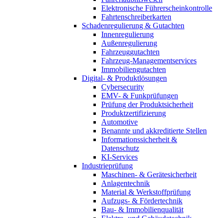
Elektronische Führerscheinkontrolle
Fahrtenschreiberkarten
Schadenregulierung & Gutachten
Innenregulierung
Außenregulierung
Fahrzeuggutachten
Fahrzeug-Managementservices
Immobiliengutachten
Digital- & Produktlösungen
Cybersecurity
EMV- & Funkprüfungen
Prüfung der Produktsicherheit
Produktzertifizierung
Automotive
Benannte und akkreditierte Stellen
Informationssicherheit &
Datenschutz
KI-Services
Industrieprüfung
Maschinen- & Gerätesicherheit
Anlagentechnik
Material & Werkstoffprüfung
Aufzugs- & Fördertechnik
Bau- & Immobilienqualität