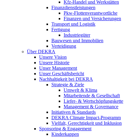
Kfz-Handel und Werkstätten
Finanzdienstleistungen
Pkw‑Flottenverantwortliche
Finanzen und Versicherungen
Transport und Logistik
Fertigung
Industriegüter
Bauwesen und Immobilien
Verteidigung
Über DEKRA
Unsere Vision
Unsere Historie
Unser Management
Unser Geschäftsbericht
Nachhaltigkeit bei DEKRA
Strategie & Ziele
Umwelt & Klima
Mitarbeitende & Gesellschaft
Liefer- & Wertschöpfungskette
Management & Governance
Initiativen & Standards
DEKRA Climate Impact-Programm
Vielfalt, Gerechtigkeit und Inklusion​
Sponsoring & Engagement
Kinderkappen