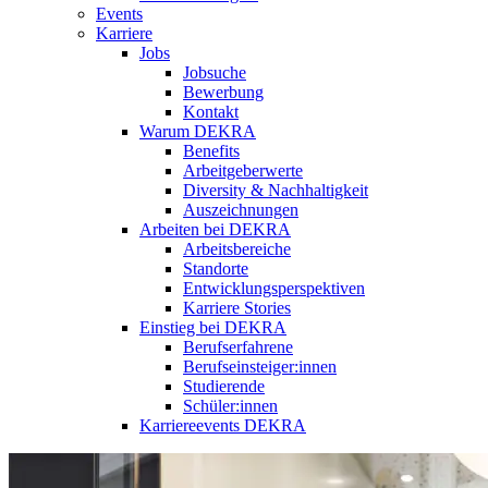
Events
Karriere
Jobs
Jobsuche
Bewerbung
Kontakt
Warum DEKRA
Benefits
Arbeitgeberwerte
Diversity & Nachhaltigkeit
Auszeichnungen
Arbeiten bei DEKRA
Arbeitsbereiche
Standorte
Entwicklungsperspektiven
Karriere Stories
Einstieg bei DEKRA
Berufserfahrene
Berufseinsteiger:innen
Studierende
Schüler:innen
Karriereevents DEKRA