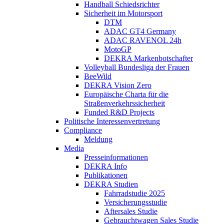
Handball Schiedsrichter
Sicherheit im Motorsport
DTM
ADAC GT4 Germany
ADAC RAVENOL 24h
MotoGP
DEKRA Markenbotschafter
Volleyball Bundesliga der Frauen
BeeWild
DEKRA Vision Zero
Europäische Charta für die
Straßenverkehrssicherheit
Funded R&D Projects
Politische Interessenvertretung
Compliance
Meldung
Media
Presseinformationen
DEKRA Info
Publikationen
DEKRA Studien
Fahrradstudie 2025
Versicherungsstudie
Aftersales Studie
Gebrauchtwagen Sales Studie