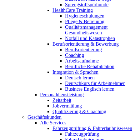
Sprengstoffspürhunde
HealthCare Training
Hygieneschulungen
Pflege & Betreuung
Qualitätsmanagement
Gesundheitswesen
Notfall und Katastrophen
Berufsorientierung & Bewerbung
Berufsorientierung
Coaching
Arbeitsaufnahme
Berufliche Rehabilitation
Integration & Sprachen
Deutsch lernen
Deutschkurs für Arbeitnehmer
Business Englisch lernen
Personaldienstleistung
Zeitarbeit
Jobvermittlung
Qualifizierung & Coaching
Geschäftskunden
Alle Services
Fahrzeugprüfung & Fahrerlaubniswesen
Fahrzeugprüfung
Fahrerlaubniswesen