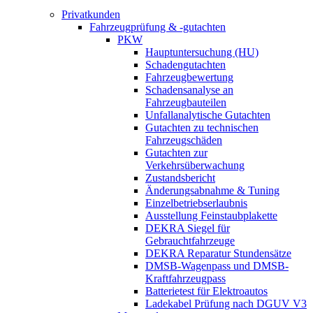
Privatkunden
Fahrzeugprüfung & -gutachten
PKW
Hauptuntersuchung (HU)
Schadengutachten
Fahrzeugbewertung
Schadensanalyse an
Fahrzeugbauteilen
Unfallanalytische Gutachten
Gutachten zu technischen
Fahrzeugschäden
Gutachten zur
Verkehrsüberwachung
Zustandsbericht
Änderungsabnahme & Tuning
Einzelbetriebserlaubnis
Ausstellung Feinstaubplakette
DEKRA Siegel für
Gebrauchtfahrzeuge
DEKRA Reparatur Stundensätze
DMSB-Wagenpass und DMSB-
Kraftfahrzeugpass
Batterietest für Elektroautos
Ladekabel Prüfung nach DGUV V3