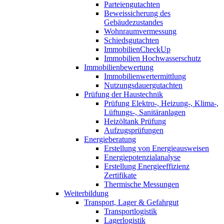
Parteiengutachten
Beweissicherung des
Gebäudezustandes
Wohnraumvermessung
Schiedsgutachten
ImmobilienCheckUp
Immobilien Hochwasserschutz
Immobilienbewertung
Immobilienwertermittlung
Nutzungsdauergutachten
Prüfung der Haustechnik
Prüfung Elektro-, Heizung-, Klima-,
Lüftungs-, Sanitäranlagen
Heizöltank Prüfung
Aufzugsprüfungen
Energieberatung
Erstellung von Energieausweisen
Energiepotenzialanalyse
Erstellung Energieeffizienz
Zertifikate
Thermische Messungen
Weiterbildung
Transport, Lager & Gefahrgut
Transportlogistik
Lagerlogistik