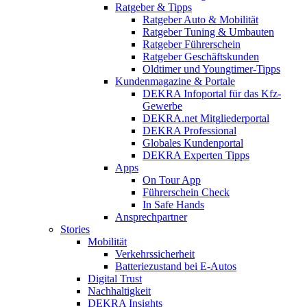
Ratgeber & Tipps
Ratgeber Auto & Mobilität
Ratgeber Tuning & Umbauten
Ratgeber Führerschein
Ratgeber Geschäftskunden
Oldtimer und Youngtimer-Tipps
Kundenmagazine & Portale
DEKRA Infoportal für das Kfz-
Gewerbe
DEKRA.net Mitgliederportal
DEKRA Professional
Globales Kundenportal
DEKRA Experten Tipps
Apps
On Tour App
Führerschein Check
In Safe Hands
Ansprechpartner
Stories
Mobilität
Verkehrssicherheit
Batteriezustand bei E-Autos
Digital Trust
Nachhaltigkeit
DEKRA Insights