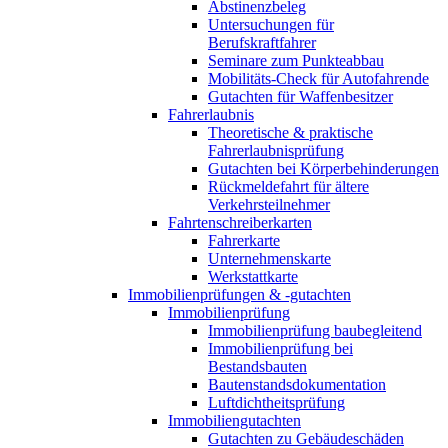
Abstinenzbeleg
Untersuchungen für
Berufskraftfahrer
Seminare zum Punkteabbau
Mobilitäts-Check für Autofahrende
Gutachten für Waffenbesitzer
Fahrerlaubnis
Theoretische & praktische
Fahrerlaubnisprüfung
Gutachten bei Körperbehinderungen
Rückmeldefahrt für ältere
Verkehrsteilnehmer
Fahrtenschreiberkarten
Fahrerkarte
Unternehmenskarte
Werkstattkarte
Immobilienprüfungen & -gutachten
Immobilienprüfung
Immobilienprüfung baubegleitend
Immobilienprüfung bei
Bestandsbauten
Bautenstandsdokumentation
Luftdichtheitsprüfung
Immobiliengutachten
Gutachten zu Gebäudeschäden