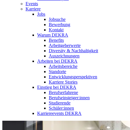
Events
Karriere
Jobs
Jobsuche
Bewerbung
Kontakt
Warum DEKRA
Benefits
Arbeitgeberwerte
Diversity & Nachhaltigkeit
Auszeichnungen
Arbeiten bei DEKRA
Arbeitsbereiche
Standorte
Entwicklungsperspektiven
Karriere Stories
Einstieg bei DEKRA
Berufserfahrene
Berufseinsteiger:innen
Studierende
Schüler:innen
Karriereevents DEKRA