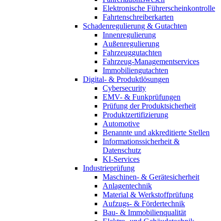
Elektronische Führerscheinkontrolle
Fahrtenschreiberkarten
Schadenregulierung & Gutachten
Innenregulierung
Außenregulierung
Fahrzeuggutachten
Fahrzeug-Managementservices
Immobiliengutachten
Digital- & Produktlösungen
Cybersecurity
EMV- & Funkprüfungen
Prüfung der Produktsicherheit
Produktzertifizierung
Automotive
Benannte und akkreditierte Stellen
Informationssicherheit &
Datenschutz
KI-Services
Industrieprüfung
Maschinen- & Gerätesicherheit
Anlagentechnik
Material & Werkstoffprüfung
Aufzugs- & Fördertechnik
Bau- & Immobilienqualität