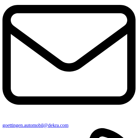
goettingen​.automobil@​dekra.com