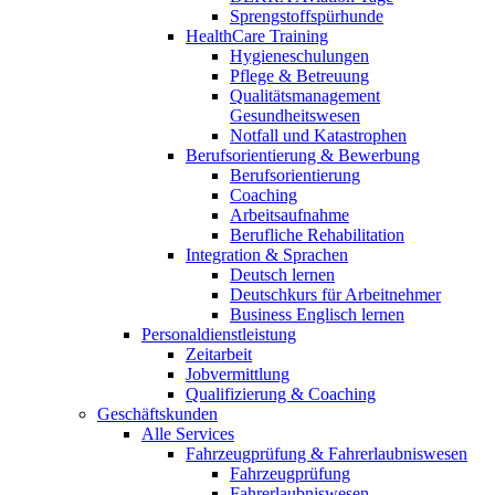
Sprengstoffspürhunde
HealthCare Training
Hygieneschulungen
Pflege & Betreuung
Qualitätsmanagement
Gesundheitswesen
Notfall und Katastrophen
Berufsorientierung & Bewerbung
Berufsorientierung
Coaching
Arbeitsaufnahme
Berufliche Rehabilitation
Integration & Sprachen
Deutsch lernen
Deutschkurs für Arbeitnehmer
Business Englisch lernen
Personaldienstleistung
Zeitarbeit
Jobvermittlung
Qualifizierung & Coaching
Geschäftskunden
Alle Services
Fahrzeugprüfung & Fahrerlaubniswesen
Fahrzeugprüfung
Fahrerlaubniswesen