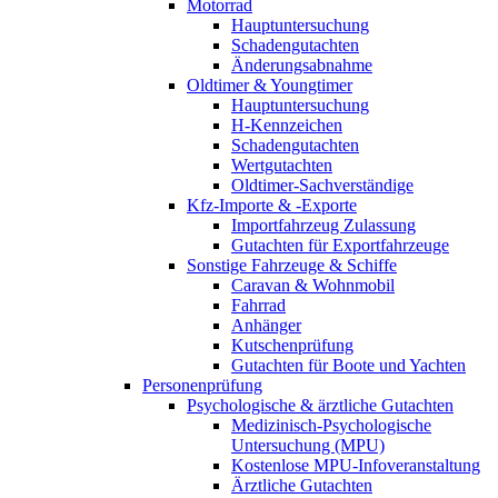
Motorrad
Hauptuntersuchung
Schadengutachten
Änderungsabnahme
Oldtimer & Youngtimer
Hauptuntersuchung
H-Kennzeichen
Schadengutachten
Wertgutachten
Oldtimer-Sachverständige
Kfz-Importe & -Exporte
Importfahrzeug Zulassung
Gutachten für Exportfahrzeuge
Sonstige Fahrzeuge & Schiffe
Caravan & Wohnmobil
Fahrrad
Anhänger
Kutschenprüfung
Gutachten für Boote und Yachten
Personenprüfung
Psychologische & ärztliche Gutachten
Medizinisch-Psychologische
Untersuchung (MPU)
Kostenlose MPU-Infoveranstaltung
Ärztliche Gutachten