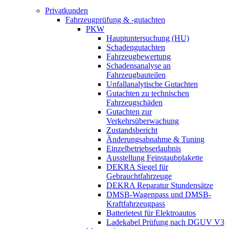
Privatkunden
Fahrzeugprüfung & -gutachten
PKW
Hauptuntersuchung (HU)
Schadengutachten
Fahrzeugbewertung
Schadensanalyse an
Fahrzeugbauteilen
Unfallanalytische Gutachten
Gutachten zu technischen
Fahrzeugschäden
Gutachten zur
Verkehrsüberwachung
Zustandsbericht
Änderungsabnahme & Tuning
Einzelbetriebserlaubnis
Ausstellung Feinstaubplakette
DEKRA Siegel für
Gebrauchtfahrzeuge
DEKRA Reparatur Stundensätze
DMSB-Wagenpass und DMSB-
Kraftfahrzeugpass
Batterietest für Elektroautos
Ladekabel Prüfung nach DGUV V3