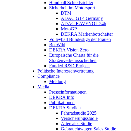
Handball Schiedsrichter
Sicherheit im Motorsport
DTM
ADAC GT4 Germany
ADAC RAVENOL 24h
MotoGP
DEKRA Markenbotschafter
Volleyball Bundesliga der Frauen
BeeWild
DEKRA Vision Zero
Europäische Charta für die
Straßenverkehrssicherheit
Funded R&D Projects
Politische Interessenvertretung
Compliance
Meldung
Media
Presseinformationen
DEKRA Info
Publikationen
DEKRA Studien
Fahrradstudie 2025
Versicherungsstudie
Aftersales Studie
Gebrauchtwagen Sales Studie