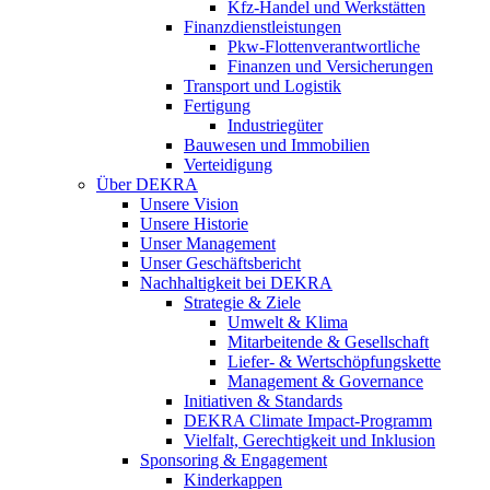
Kfz-Handel und Werkstätten
Finanzdienstleistungen
Pkw‑Flottenverantwortliche
Finanzen und Versicherungen
Transport und Logistik
Fertigung
Industriegüter
Bauwesen und Immobilien
Verteidigung
Über DEKRA
Unsere Vision
Unsere Historie
Unser Management
Unser Geschäftsbericht
Nachhaltigkeit bei DEKRA
Strategie & Ziele
Umwelt & Klima
Mitarbeitende & Gesellschaft
Liefer- & Wertschöpfungskette
Management & Governance
Initiativen & Standards
DEKRA Climate Impact-Programm
Vielfalt, Gerechtigkeit und Inklusion​
Sponsoring & Engagement
Kinderkappen