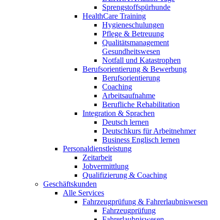
Sprengstoffspürhunde
HealthCare Training
Hygieneschulungen
Pflege & Betreuung
Qualitätsmanagement
Gesundheitswesen
Notfall und Katastrophen
Berufsorientierung & Bewerbung
Berufsorientierung
Coaching
Arbeitsaufnahme
Berufliche Rehabilitation
Integration & Sprachen
Deutsch lernen
Deutschkurs für Arbeitnehmer
Business Englisch lernen
Personaldienstleistung
Zeitarbeit
Jobvermittlung
Qualifizierung & Coaching
Geschäftskunden
Alle Services
Fahrzeugprüfung & Fahrerlaubniswesen
Fahrzeugprüfung
Fahrerlaubniswesen