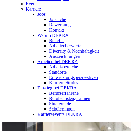
Events
Karriere
Jobs
Jobsuche
Bewerbung
Kontakt
Warum DEKRA
Benefits
Arbeitgeberwerte
Diversity & Nachhaltigkeit
Auszeichnungen
Arbeiten bei DEKRA
Arbeitsbereiche
Standorte
Entwicklungsperspektiven
Karriere Stories
Einstieg bei DEKRA
Berufserfahrene
Berufseinsteiger:innen
Studierende
Schüler:innen
Karriereevents DEKRA