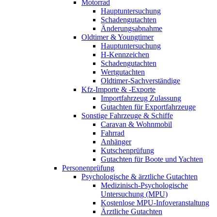
Motorrad
Hauptuntersuchung
Schadengutachten
Änderungsabnahme
Oldtimer & Youngtimer
Hauptuntersuchung
H-Kennzeichen
Schadengutachten
Wertgutachten
Oldtimer-Sachverständige
Kfz-Importe & -Exporte
Importfahrzeug Zulassung
Gutachten für Exportfahrzeuge
Sonstige Fahrzeuge & Schiffe
Caravan & Wohnmobil
Fahrrad
Anhänger
Kutschenprüfung
Gutachten für Boote und Yachten
Personenprüfung
Psychologische & ärztliche Gutachten
Medizinisch-Psychologische
Untersuchung (MPU)
Kostenlose MPU-Infoveranstaltung
Ärztliche Gutachten