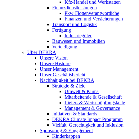
Kfz-Handel und Werkstätten
Finanzdienstleistungen
Pkw‑Flottenverantwortliche
Finanzen und Versicherungen
Transport und Logistik
Fertigung
Industriegüter
Bauwesen und Immobilien
Verteidigung
Über DEKRA
Unsere Vision
Unsere Historie
Unser Management
Unser Geschäftsbericht
Nachhaltigkeit bei DEKRA
Strategie & Ziele
Umwelt & Klima
Mitarbeitende & Gesellschaft
Liefer- & Wertschöpfungskette
Management & Governance
Initiativen & Standards
DEKRA Climate Impact-Programm
Vielfalt, Gerechtigkeit und Inklusion​
Sponsoring & Engagement
Kinderkappen