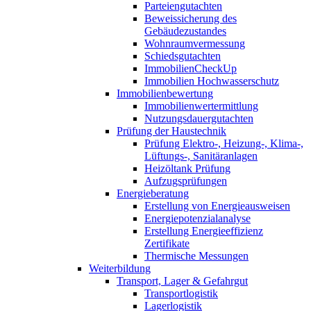
Parteiengutachten
Beweissicherung des
Gebäudezustandes
Wohnraumvermessung
Schiedsgutachten
ImmobilienCheckUp
Immobilien Hochwasserschutz
Immobilienbewertung
Immobilienwertermittlung
Nutzungsdauergutachten
Prüfung der Haustechnik
Prüfung Elektro-, Heizung-, Klima-,
Lüftungs-, Sanitäranlagen
Heizöltank Prüfung
Aufzugsprüfungen
Energieberatung
Erstellung von Energieausweisen
Energiepotenzialanalyse
Erstellung Energieeffizienz
Zertifikate
Thermische Messungen
Weiterbildung
Transport, Lager & Gefahrgut
Transportlogistik
Lagerlogistik