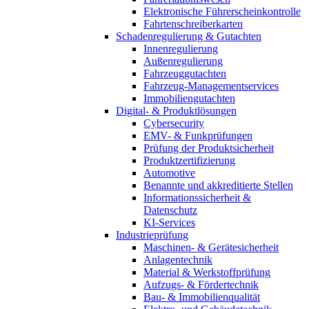
Elektronische Führerscheinkontrolle
Fahrtenschreiberkarten
Schadenregulierung & Gutachten
Innenregulierung
Außenregulierung
Fahrzeuggutachten
Fahrzeug-Managementservices
Immobiliengutachten
Digital- & Produktlösungen
Cybersecurity
EMV- & Funkprüfungen
Prüfung der Produktsicherheit
Produktzertifizierung
Automotive
Benannte und akkreditierte Stellen
Informationssicherheit &
Datenschutz
KI-Services
Industrieprüfung
Maschinen- & Gerätesicherheit
Anlagentechnik
Material & Werkstoffprüfung
Aufzugs- & Fördertechnik
Bau- & Immobilienqualität