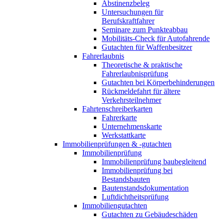
Abstinenzbeleg
Untersuchungen für
Berufskraftfahrer
Seminare zum Punkteabbau
Mobilitäts-Check für Autofahrende
Gutachten für Waffenbesitzer
Fahrerlaubnis
Theoretische & praktische
Fahrerlaubnisprüfung
Gutachten bei Körperbehinderungen
Rückmeldefahrt für ältere
Verkehrsteilnehmer
Fahrtenschreiberkarten
Fahrerkarte
Unternehmenskarte
Werkstattkarte
Immobilienprüfungen & -gutachten
Immobilienprüfung
Immobilienprüfung baubegleitend
Immobilienprüfung bei
Bestandsbauten
Bautenstandsdokumentation
Luftdichtheitsprüfung
Immobiliengutachten
Gutachten zu Gebäudeschäden