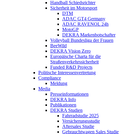
Handball Schiedsrichter
Sicherheit im Motorsport
DTM
ADAC GT4 Germany
ADAC RAVENOL 24h
MotoGP
DEKRA Markenbotschafter
Volleyball Bundesliga der Frauen
BeeWild
DEKRA Vision Zero
Europäische Charta für die
Straßenverkehrssicherheit
Funded R&D Projects
Politische Interessenvertretung
Compliance
Meldung
Media
Presseinformationen
DEKRA Info
Publikationen
DEKRA Studien
Fahrradstudie 2025
Versicherungsstudie
Aftersales Studie
Gebrauchtwagen Sales Studie