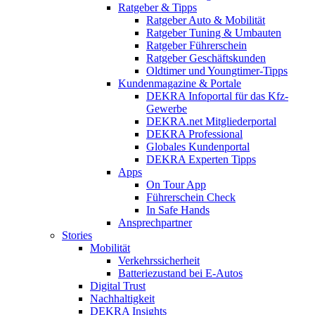
Ratgeber & Tipps
Ratgeber Auto & Mobilität
Ratgeber Tuning & Umbauten
Ratgeber Führerschein
Ratgeber Geschäftskunden
Oldtimer und Youngtimer-Tipps
Kundenmagazine & Portale
DEKRA Infoportal für das Kfz-
Gewerbe
DEKRA.net Mitgliederportal
DEKRA Professional
Globales Kundenportal
DEKRA Experten Tipps
Apps
On Tour App
Führerschein Check
In Safe Hands
Ansprechpartner
Stories
Mobilität
Verkehrssicherheit
Batteriezustand bei E-Autos
Digital Trust
Nachhaltigkeit
DEKRA Insights