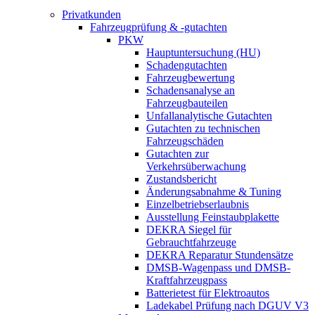
Privatkunden
Fahrzeugprüfung & -gutachten
PKW
Hauptuntersuchung (HU)
Schadengutachten
Fahrzeugbewertung
Schadensanalyse an
Fahrzeugbauteilen
Unfallanalytische Gutachten
Gutachten zu technischen
Fahrzeugschäden
Gutachten zur
Verkehrsüberwachung
Zustandsbericht
Änderungsabnahme & Tuning
Einzelbetriebserlaubnis
Ausstellung Feinstaubplakette
DEKRA Siegel für
Gebrauchtfahrzeuge
DEKRA Reparatur Stundensätze
DMSB-Wagenpass und DMSB-
Kraftfahrzeugpass
Batterietest für Elektroautos
Ladekabel Prüfung nach DGUV V3