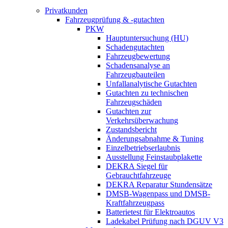
Privatkunden
Fahrzeugprüfung & -gutachten
PKW
Hauptuntersuchung (HU)
Schadengutachten
Fahrzeugbewertung
Schadensanalyse an
Fahrzeugbauteilen
Unfallanalytische Gutachten
Gutachten zu technischen
Fahrzeugschäden
Gutachten zur
Verkehrsüberwachung
Zustandsbericht
Änderungsabnahme & Tuning
Einzelbetriebserlaubnis
Ausstellung Feinstaubplakette
DEKRA Siegel für
Gebrauchtfahrzeuge
DEKRA Reparatur Stundensätze
DMSB-Wagenpass und DMSB-
Kraftfahrzeugpass
Batterietest für Elektroautos
Ladekabel Prüfung nach DGUV V3