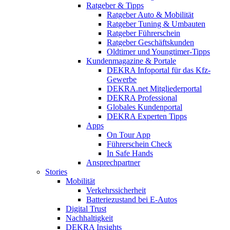
Ratgeber & Tipps
Ratgeber Auto & Mobilität
Ratgeber Tuning & Umbauten
Ratgeber Führerschein
Ratgeber Geschäftskunden
Oldtimer und Youngtimer-Tipps
Kundenmagazine & Portale
DEKRA Infoportal für das Kfz-
Gewerbe
DEKRA.net Mitgliederportal
DEKRA Professional
Globales Kundenportal
DEKRA Experten Tipps
Apps
On Tour App
Führerschein Check
In Safe Hands
Ansprechpartner
Stories
Mobilität
Verkehrssicherheit
Batteriezustand bei E-Autos
Digital Trust
Nachhaltigkeit
DEKRA Insights