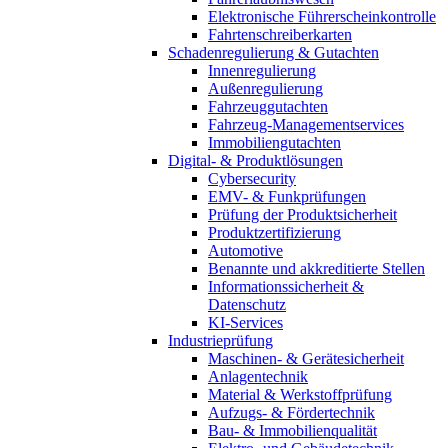
Elektronische Führerscheinkontrolle
Fahrtenschreiberkarten
Schadenregulierung & Gutachten
Innenregulierung
Außenregulierung
Fahrzeuggutachten
Fahrzeug-Managementservices
Immobiliengutachten
Digital- & Produktlösungen
Cybersecurity
EMV- & Funkprüfungen
Prüfung der Produktsicherheit
Produktzertifizierung
Automotive
Benannte und akkreditierte Stellen
Informationssicherheit &
Datenschutz
KI-Services
Industrieprüfung
Maschinen- & Gerätesicherheit
Anlagentechnik
Material & Werkstoffprüfung
Aufzugs- & Fördertechnik
Bau- & Immobilienqualität