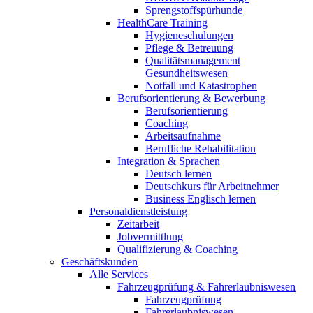
Sprengstoffspürhunde
HealthCare Training
Hygieneschulungen
Pflege & Betreuung
Qualitätsmanagement
Gesundheitswesen
Notfall und Katastrophen
Berufsorientierung & Bewerbung
Berufsorientierung
Coaching
Arbeitsaufnahme
Berufliche Rehabilitation
Integration & Sprachen
Deutsch lernen
Deutschkurs für Arbeitnehmer
Business Englisch lernen
Personaldienstleistung
Zeitarbeit
Jobvermittlung
Qualifizierung & Coaching
Geschäftskunden
Alle Services
Fahrzeugprüfung & Fahrerlaubniswesen
Fahrzeugprüfung
Fahrerlaubniswesen