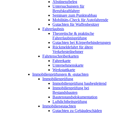
Abstinenzbeleg
Untersuchungen für
Berufskraftfahrer
Seminare zum Punkteabbau
Mobilitäts-Check für Autofahrende
Gutachten für Waffenbesitzer
Fahrerlaubnis
Theoretische & praktische
Fahrerlaubnisprüfung
Gutachten bei Körperbehinderungen
Rückmeldefahrt für ältere
Verkehrsteilnehmer
Fahrtenschreiberkarten
Fahrerkarte
Unternehmenskarte
Werkstattkarte
Immobilienprüfungen & -gutachten
Immobilienprüfung
Immobilienprüfung baubegleitend
Immobilienprüfung bei
Bestandsbauten
Bautenstandsdokumentation
Luftdichtheitsprüfung
Immobiliengutachten
Gutachten zu Gebäudeschäden