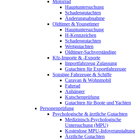
Motorrad
Hauptuntersuchung
Schadengutachten
Änderungsabnahme
Oldtimer & Youngtimer
Hauptuntersuchung
H-Kennzeichen
Schadengutachten
Wertgutachten
Oldtimer-Sachverständige
Kfz-Importe & -Exporte
Importfahrzeug Zulassung
Gutachten für Exportfahrzeuge
Sonstige Fahrzeuge & Schiffe
Caravan & Wohnmobil
Fahrrad
Anhänger
Kutschenprüfung
Gutachten für Boote und Yachten
Personenprüfung
Psychologische & ärztliche Gutachten
Medizinisch-Psychologische
Untersuchung (MPU)
Kostenlose MPU-Infoveranstaltung
Ärztliche Gutachten