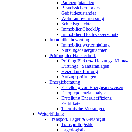
Parteiengutachten
Beweissicherung des
Gebäudezustandes
Wohnraumvermessung
Schiedsgutachten
ImmobilienCheckUp
Immobilien Hochwasserschutz
Immobilienbewertung
Immobilienwertermittlung
Nutzungsdauergutachten
Prüfung der Haustechnik
Prüfung Elektro-, Heizung-, Klima-,
Lüftungs-, Sanitäranlagen
Heizöltank Prüfung
Aufzugsprüfungen
Energieberatung
Erstellung von Energieausweisen
Energiepotenzialanalyse
Erstellung Energieeffizienz
Zertifikate
Thermische Messungen
Weiterbildung
Transport, Lager & Gefahrgut
Transportlogistik
Lagerlogistik