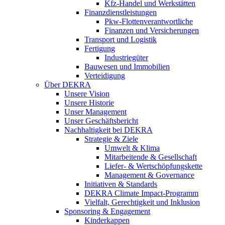
Kfz-Handel und Werkstätten
Finanzdienstleistungen
Pkw‑Flottenverantwortliche
Finanzen und Versicherungen
Transport und Logistik
Fertigung
Industriegüter
Bauwesen und Immobilien
Verteidigung
Über DEKRA
Unsere Vision
Unsere Historie
Unser Management
Unser Geschäftsbericht
Nachhaltigkeit bei DEKRA
Strategie & Ziele
Umwelt & Klima
Mitarbeitende & Gesellschaft
Liefer- & Wertschöpfungskette
Management & Governance
Initiativen & Standards
DEKRA Climate Impact-Programm
Vielfalt, Gerechtigkeit und Inklusion​
Sponsoring & Engagement
Kinderkappen