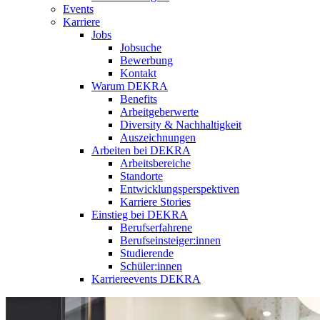
Events
Karriere
Jobs
Jobsuche
Bewerbung
Kontakt
Warum DEKRA
Benefits
Arbeitgeberwerte
Diversity & Nachhaltigkeit
Auszeichnungen
Arbeiten bei DEKRA
Arbeitsbereiche
Standorte
Entwicklungsperspektiven
Karriere Stories
Einstieg bei DEKRA
Berufserfahrene
Berufseinsteiger:innen
Studierende
Schüler:innen
Karriereevents DEKRA