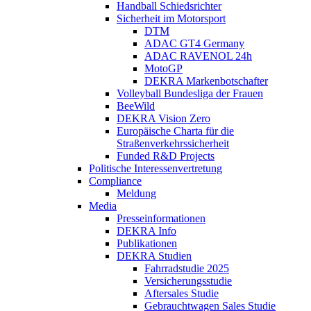
Handball Schiedsrichter
Sicherheit im Motorsport
DTM
ADAC GT4 Germany
ADAC RAVENOL 24h
MotoGP
DEKRA Markenbotschafter
Volleyball Bundesliga der Frauen
BeeWild
DEKRA Vision Zero
Europäische Charta für die
Straßenverkehrssicherheit
Funded R&D Projects
Politische Interessenvertretung
Compliance
Meldung
Media
Presseinformationen
DEKRA Info
Publikationen
DEKRA Studien
Fahrradstudie 2025
Versicherungsstudie
Aftersales Studie
Gebrauchtwagen Sales Studie