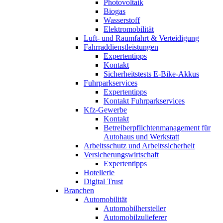
Photovoltaik
Biogas
Wasserstoff
Elektromobilität
Luft- und Raumfahrt & Verteidigung
Fahrraddienstleistungen
Expertentipps
Kontakt
Sicherheitstests E-Bike-Akkus
Fuhrparkservices
Expertentipps
Kontakt Fuhrparkservices
Kfz-Gewerbe
Kontakt
Betreiberpflichtenmanagement für
Autohaus und Werkstatt
Arbeitsschutz und Arbeitssicherheit
Versicherungswirtschaft
Expertentipps
Hotellerie
Digital Trust
Branchen
Automobilität
Automobilhersteller
Automobilzulieferer