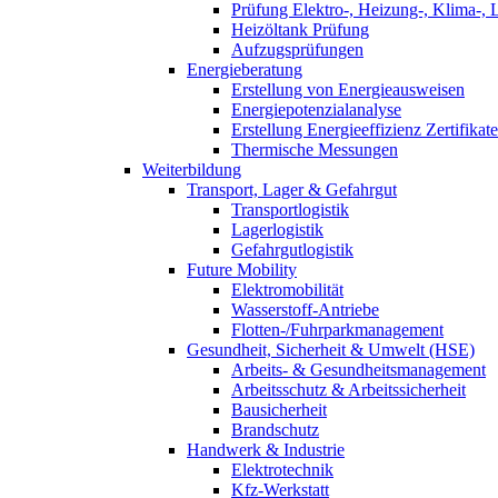
Prüfung Elektro-, Heizung-, Klima-, 
Heizöltank Prüfung
Aufzugsprüfungen
Energieberatung
Erstellung von Energieausweisen
Energiepotenzialanalyse
Erstellung Energieeffizienz Zertifikate
Thermische Messungen
Weiterbildung
Transport, Lager & Gefahrgut
Transportlogistik
Lagerlogistik
Gefahrgutlogistik
Future Mobility
Elektromobilität
Wasserstoff-Antriebe
Flotten-/Fuhrparkmanagement
Gesundheit, Sicherheit & Umwelt (HSE)
Arbeits- & Gesundheitsmanagement
Arbeitsschutz & Arbeitssicherheit
Bausicherheit
Brandschutz
Handwerk & Industrie
Elektrotechnik
Kfz-Werkstatt