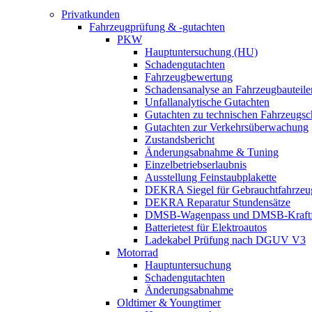
Privatkunden
Fahrzeugprüfung & -gutachten
PKW
Hauptuntersuchung (HU)
Schadengutachten
Fahrzeugbewertung
Schadensanalyse an Fahrzeugbauteile
Unfallanalytische Gutachten
Gutachten zu technischen Fahrzeugs
Gutachten zur Verkehrsüberwachung
Zustandsbericht
Änderungsabnahme & Tuning
Einzelbetriebserlaubnis
Ausstellung Feinstaubplakette
DEKRA Siegel für Gebrauchtfahrzeu
DEKRA Reparatur Stundensätze
DMSB-Wagenpass und DMSB-Kraftf
Batterietest für Elektroautos
Ladekabel Prüfung nach DGUV V3
Motorrad
Hauptuntersuchung
Schadengutachten
Änderungsabnahme
Oldtimer & Youngtimer