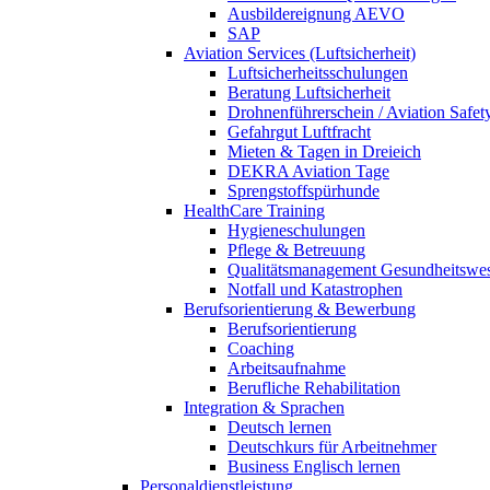
Ausbildereignung AEVO
SAP
Aviation Services (Luftsicherheit)
Luftsicherheitsschulungen
Beratung Luftsicherheit
Drohnenführerschein / Aviation Safet
Gefahrgut Luftfracht
Mieten & Tagen in Dreieich
DEKRA Aviation Tage
Sprengstoffspürhunde
HealthCare Training
Hygieneschulungen
Pflege & Betreuung
Qualitätsmanagement Gesundheitswe
Notfall und Katastrophen
Berufsorientierung & Bewerbung
Berufsorientierung
Coaching
Arbeitsaufnahme
Berufliche Rehabilitation
Integration & Sprachen
Deutsch lernen
Deutschkurs für Arbeitnehmer
Business Englisch lernen
Personaldienstleistung