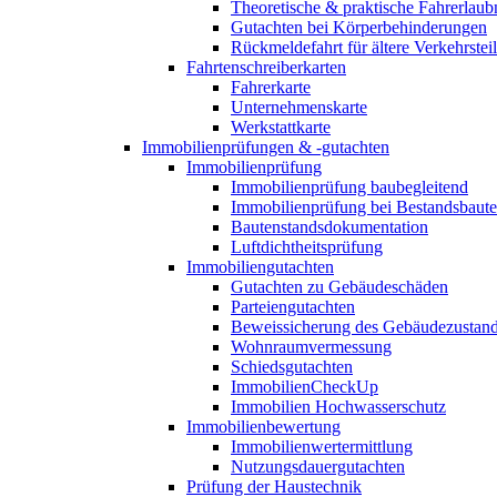
Theoretische & praktische Fahrerlaub
Gutachten bei Körperbehinderungen
Rückmeldefahrt für ältere Verkehrste
Fahrtenschreiberkarten
Fahrerkarte
Unternehmenskarte
Werkstattkarte
Immobilienprüfungen & -gutachten
Immobilienprüfung
Immobilienprüfung baubegleitend
Immobilienprüfung bei Bestandsbaut
Bautenstandsdokumentation
Luftdichtheitsprüfung
Immobiliengutachten
Gutachten zu Gebäudeschäden
Parteiengutachten
Beweissicherung des Gebäudezustan
Wohnraumvermessung
Schiedsgutachten
ImmobilienCheckUp
Immobilien Hochwasserschutz
Immobilienbewertung
Immobilienwertermittlung
Nutzungsdauergutachten
Prüfung der Haustechnik