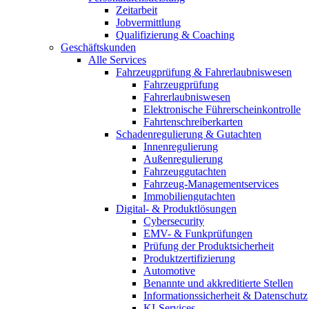
Zeitarbeit
Jobvermittlung
Qualifizierung & Coaching
Geschäftskunden
Alle Services
Fahrzeugprüfung & Fahrerlaubniswesen
Fahrzeugprüfung
Fahrerlaubniswesen
Elektronische Führerscheinkontrolle
Fahrtenschreiberkarten
Schadenregulierung & Gutachten
Innenregulierung
Außenregulierung
Fahrzeuggutachten
Fahrzeug-Managementservices
Immobiliengutachten
Digital- & Produktlösungen
Cybersecurity
EMV- & Funkprüfungen
Prüfung der Produktsicherheit
Produktzertifizierung
Automotive
Benannte und akkreditierte Stellen
Informationssicherheit & Datenschutz
KI-Services