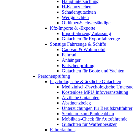
Hauptuntersuchung
H-Kennzeichen
Schadengutachten
Wertgutachten
Oldtimer-Sachverständige
Kfz-Importe & -Exporte
Importfahrzeug Zulassung
Gutachten für Exportfahrzeuge
Sonstige Fahrzeuge & Schiffe
Caravan & Wohnmobil
Fahrrad
Anhänger
Kutschenprüfung
Gutachten für Boote und Yachten
Personenprüfung
Psychologische & ärztliche Gutachten
Medizinisch-Psychologische Unters
Kostenlose MPU-Infoveranstaltung
Ärztliche Gutachten
Abstinenzbeleg
Untersuchungen für Berufskraftfahrer
Seminare zum Punkteabbau
Mobilitäts-Check für Autofahrende
Gutachten für Waffenbesitzer
Fahrerlaubnis