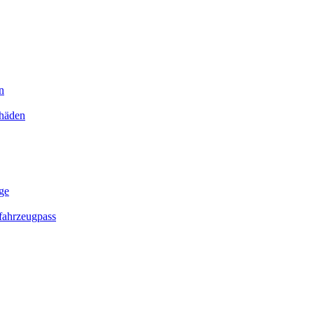
n
chäden
ge
ahrzeugpass