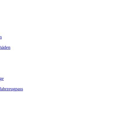
n
chäden
ge
ahrzeugpass