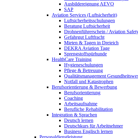
Ausbildereignung AEVO
SAP
Aviation Services (Luftsicherheit)
Luftsicherheitsschulungen
Beratung Luftsicherheit
Drohnenführerschein / Aviation Safet
Gefahrgut Luftfracht
Mieten & Tagen in Dreieich
DEKRA Aviation Tage
Sprengstoffspürhunde
HealthCare Training
Hygieneschulungen
Pflege & Betreuung
Qualitätsmanagement Gesundheitswe
Notfall und Katastrophen
Berufsorientierung & Bewerbung
Berufsorientierung
Coaching
Arbeitsaufnahme
Berufliche Rehabilitation
Integration & Sprachen
Deutsch lernen
Deutschkurs für Arbeitnehmer
Business Englisch lernen
Personaldienstleistung