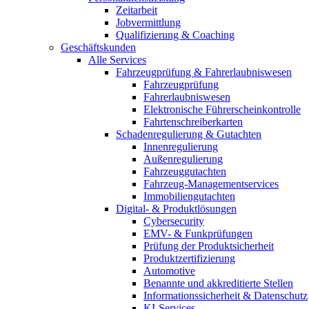
Zeitarbeit
Jobvermittlung
Qualifizierung & Coaching
Geschäftskunden
Alle Services
Fahrzeugprüfung & Fahrerlaubniswesen
Fahrzeugprüfung
Fahrerlaubniswesen
Elektronische Führerscheinkontrolle
Fahrtenschreiberkarten
Schadenregulierung & Gutachten
Innenregulierung
Außenregulierung
Fahrzeuggutachten
Fahrzeug-Managementservices
Immobiliengutachten
Digital- & Produktlösungen
Cybersecurity
EMV- & Funkprüfungen
Prüfung der Produktsicherheit
Produktzertifizierung
Automotive
Benannte und akkreditierte Stellen
Informationssicherheit & Datenschutz
KI-Services