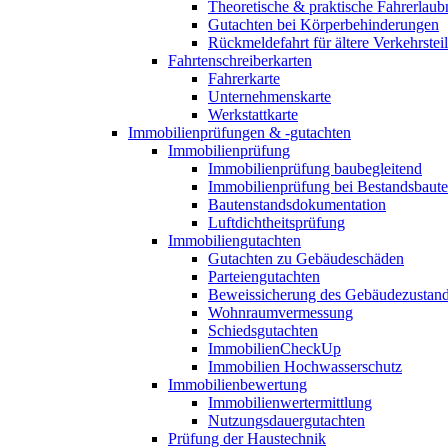
Theoretische & praktische Fahrerlaub
Gutachten bei Körperbehinderungen
Rückmeldefahrt für ältere Verkehrste
Fahrtenschreiberkarten
Fahrerkarte
Unternehmenskarte
Werkstattkarte
Immobilienprüfungen & -gutachten
Immobilienprüfung
Immobilienprüfung baubegleitend
Immobilienprüfung bei Bestandsbaut
Bautenstandsdokumentation
Luftdichtheitsprüfung
Immobiliengutachten
Gutachten zu Gebäudeschäden
Parteiengutachten
Beweissicherung des Gebäudezustan
Wohnraumvermessung
Schiedsgutachten
ImmobilienCheckUp
Immobilien Hochwasserschutz
Immobilienbewertung
Immobilienwertermittlung
Nutzungsdauergutachten
Prüfung der Haustechnik