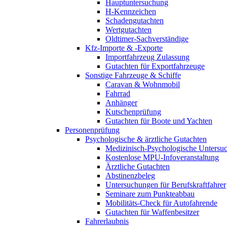
Hauptuntersuchung
H-Kennzeichen
Schadengutachten
Wertgutachten
Oldtimer-Sachverständige
Kfz-Importe & -Exporte
Importfahrzeug Zulassung
Gutachten für Exportfahrzeuge
Sonstige Fahrzeuge & Schiffe
Caravan & Wohnmobil
Fahrrad
Anhänger
Kutschenprüfung
Gutachten für Boote und Yachten
Personenprüfung
Psychologische & ärztliche Gutachten
Medizinisch-Psychologische Unters
Kostenlose MPU-Infoveranstaltung
Ärztliche Gutachten
Abstinenzbeleg
Untersuchungen für Berufskraftfahrer
Seminare zum Punkteabbau
Mobilitäts-Check für Autofahrende
Gutachten für Waffenbesitzer
Fahrerlaubnis