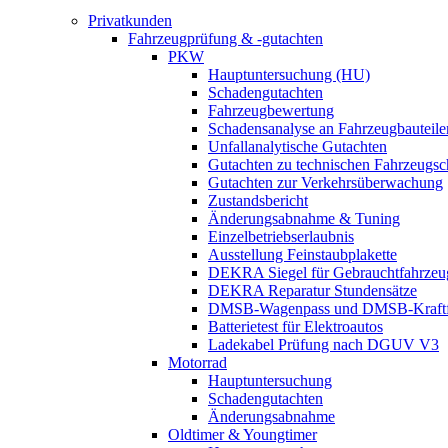
Privatkunden
Fahrzeugprüfung & -gutachten
PKW
Hauptuntersuchung (HU)
Schadengutachten
Fahrzeugbewertung
Schadensanalyse an Fahrzeugbauteile
Unfallanalytische Gutachten
Gutachten zu technischen Fahrzeugs
Gutachten zur Verkehrsüberwachung
Zustandsbericht
Änderungsabnahme & Tuning
Einzelbetriebserlaubnis
Ausstellung Feinstaubplakette
DEKRA Siegel für Gebrauchtfahrzeu
DEKRA Reparatur Stundensätze
DMSB-Wagenpass und DMSB-Kraftf
Batterietest für Elektroautos
Ladekabel Prüfung nach DGUV V3
Motorrad
Hauptuntersuchung
Schadengutachten
Änderungsabnahme
Oldtimer & Youngtimer