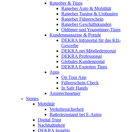
Ratgeber & Tipps
Ratgeber Auto & Mobilität
Ratgeber Tuning & Umbauten
Ratgeber Führerschein
Ratgeber Geschäftskunden
Oldtimer und Youngtimer-Tipps
Kundenmagazine & Portale
DEKRA Infoportal für das Kfz-
Gewerbe
DEKRA.net Mitgliederportal
DEKRA Professional
Globales Kundenportal
DEKRA Experten Tipps
Apps
On Tour App
Führerschein Check
In Safe Hands
Ansprechpartner
Stories
Mobilität
Verkehrssicherheit
Batteriezustand bei E-Autos
Digital Trust
Nachhaltigkeit
DEKRA Insights