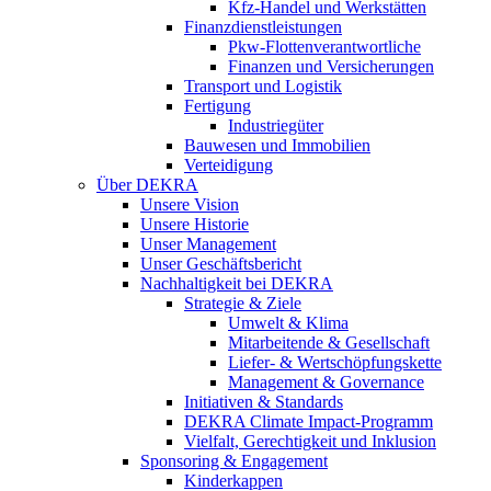
Kfz-Handel und Werkstätten
Finanzdienstleistungen
Pkw‑Flottenverantwortliche
Finanzen und Versicherungen
Transport und Logistik
Fertigung
Industriegüter
Bauwesen und Immobilien
Verteidigung
Über DEKRA
Unsere Vision
Unsere Historie
Unser Management
Unser Geschäftsbericht
Nachhaltigkeit bei DEKRA
Strategie & Ziele
Umwelt & Klima
Mitarbeitende & Gesellschaft
Liefer- & Wertschöpfungskette
Management & Governance
Initiativen & Standards
DEKRA Climate Impact-Programm
Vielfalt, Gerechtigkeit und Inklusion​
Sponsoring & Engagement
Kinderkappen