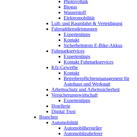
Photovoltaik
Biogas
Wasserstoff
Elektromobilität
Luft- und Raumfahrt & Verteidigung
Fahrraddienstleistungen
Expertentipps
Kontakt
Sicherheitstests E-Bike-Akkus
Fuhrparkservices
Expertentipps
Kontakt Fuhrparkservices
Kfz-Gewerbe
Kontakt
Betreiberpflichtenmanagement für
Autohaus und Werkstatt
Arbeitsschutz und Arbeitssicherheit
Versicherungswirtschaft
Expertentipps
Hotellerie
Digital Trust
Branchen
Automobilität
Automobilhersteller
Automobilzulieferer