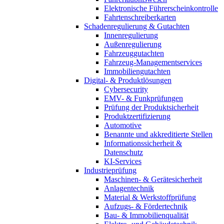
Elektronische Führerscheinkontrolle
Fahrtenschreiberkarten
Schadenregulierung & Gutachten
Innenregulierung
Außenregulierung
Fahrzeuggutachten
Fahrzeug-Managementservices
Immobiliengutachten
Digital- & Produktlösungen
Cybersecurity
EMV- & Funkprüfungen
Prüfung der Produktsicherheit
Produktzertifizierung
Automotive
Benannte und akkreditierte Stellen
Informationssicherheit &
Datenschutz
KI-Services
Industrieprüfung
Maschinen- & Gerätesicherheit
Anlagentechnik
Material & Werkstoffprüfung
Aufzugs- & Fördertechnik
Bau- & Immobilienqualität