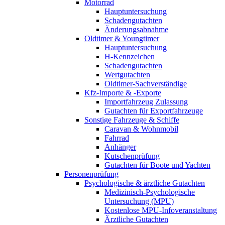
Motorrad
Hauptuntersuchung
Schadengutachten
Änderungsabnahme
Oldtimer & Youngtimer
Hauptuntersuchung
H-Kennzeichen
Schadengutachten
Wertgutachten
Oldtimer-Sachverständige
Kfz-Importe & -Exporte
Importfahrzeug Zulassung
Gutachten für Exportfahrzeuge
Sonstige Fahrzeuge & Schiffe
Caravan & Wohnmobil
Fahrrad
Anhänger
Kutschenprüfung
Gutachten für Boote und Yachten
Personenprüfung
Psychologische & ärztliche Gutachten
Medizinisch-Psychologische
Untersuchung (MPU)
Kostenlose MPU-Infoveranstaltung
Ärztliche Gutachten