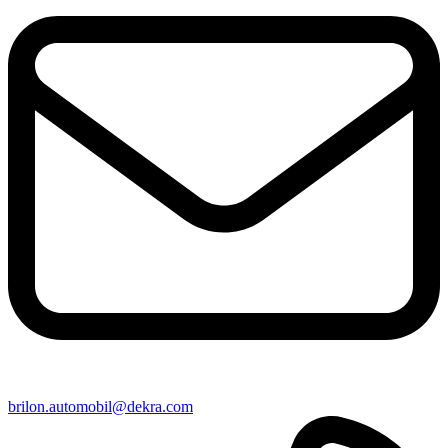
brilon​.automobil@​dekra.com