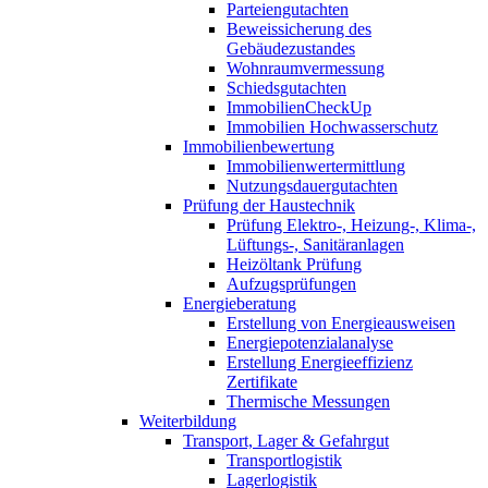
Parteiengutachten
Beweissicherung des
Gebäudezustandes
Wohnraumvermessung
Schiedsgutachten
ImmobilienCheckUp
Immobilien Hochwasserschutz
Immobilienbewertung
Immobilienwertermittlung
Nutzungsdauergutachten
Prüfung der Haustechnik
Prüfung Elektro-, Heizung-, Klima-,
Lüftungs-, Sanitäranlagen
Heizöltank Prüfung
Aufzugsprüfungen
Energieberatung
Erstellung von Energieausweisen
Energiepotenzialanalyse
Erstellung Energieeffizienz
Zertifikate
Thermische Messungen
Weiterbildung
Transport, Lager & Gefahrgut
Transportlogistik
Lagerlogistik