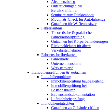
Abstinenzbeleg
Untersuchungen für
Berufskraftfahrer
Seminare zum Punkteabbau
Mobilitäts-Check für Autofahrende
Gutachten für Waffenbesitzer
Fahrerlaubnis
Theoretische & praktische
Fahrerlaubnisprüfung
Gutachten bei Körperbehinderungen
Rückmeldefahrt für ältere
Verkehrsteilnehmer
Fahrtenschreiberkarten
Fahrerkarte
Unternehmenskarte
Werkstattkarte
Immobilienprüfungen & -gutachten
Immobilienprüfung
Immobilienprüfung baubegleitend
Immobilienprüfung bei
Bestandsbauten
Bautenstandsdokumentation
Luftdichtheitsprüfung
Immobiliengutachten
Gutachten zu Gebäudeschäden