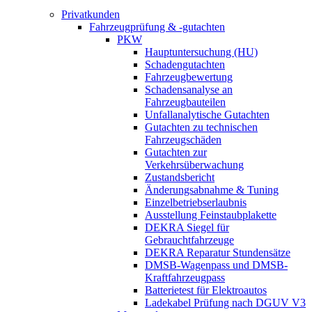
Privatkunden
Fahrzeugprüfung & -gutachten
PKW
Hauptuntersuchung (HU)
Schadengutachten
Fahrzeugbewertung
Schadensanalyse an
Fahrzeugbauteilen
Unfallanalytische Gutachten
Gutachten zu technischen
Fahrzeugschäden
Gutachten zur
Verkehrsüberwachung
Zustandsbericht
Änderungsabnahme & Tuning
Einzelbetriebserlaubnis
Ausstellung Feinstaubplakette
DEKRA Siegel für
Gebrauchtfahrzeuge
DEKRA Reparatur Stundensätze
DMSB-Wagenpass und DMSB-
Kraftfahrzeugpass
Batterietest für Elektroautos
Ladekabel Prüfung nach DGUV V3