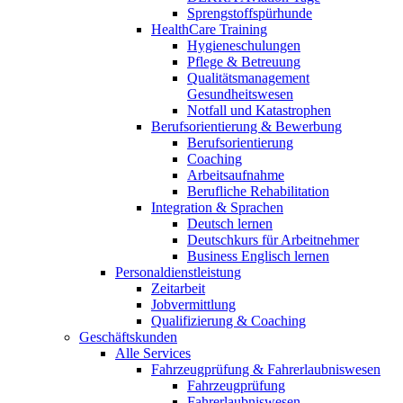
Sprengstoffspürhunde
HealthCare Training
Hygieneschulungen
Pflege & Betreuung
Qualitätsmanagement
Gesundheitswesen
Notfall und Katastrophen
Berufsorientierung & Bewerbung
Berufsorientierung
Coaching
Arbeitsaufnahme
Berufliche Rehabilitation
Integration & Sprachen
Deutsch lernen
Deutschkurs für Arbeitnehmer
Business Englisch lernen
Personaldienstleistung
Zeitarbeit
Jobvermittlung
Qualifizierung & Coaching
Geschäftskunden
Alle Services
Fahrzeugprüfung & Fahrerlaubniswesen
Fahrzeugprüfung
Fahrerlaubniswesen