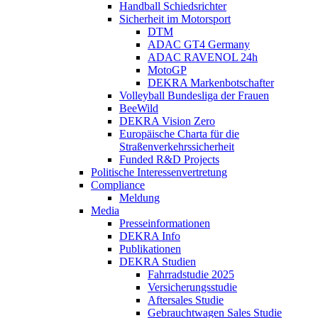
Handball Schiedsrichter
Sicherheit im Motorsport
DTM
ADAC GT4 Germany
ADAC RAVENOL 24h
MotoGP
DEKRA Markenbotschafter
Volleyball Bundesliga der Frauen
BeeWild
DEKRA Vision Zero
Europäische Charta für die
Straßenverkehrssicherheit
Funded R&D Projects
Politische Interessenvertretung
Compliance
Meldung
Media
Presseinformationen
DEKRA Info
Publikationen
DEKRA Studien
Fahrradstudie 2025
Versicherungsstudie
Aftersales Studie
Gebrauchtwagen Sales Studie