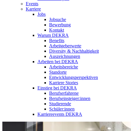
Events
Karriere
Jobs
Jobsuche
Bewerbung
Kontakt
Warum DEKRA
Benefits
Arbeitgeberwerte
Diversity & Nachhaltigkeit
Auszeichnungen
Arbeiten bei DEKRA
Arbeitsbereiche
Standorte
Entwicklungsperspektiven
Karriere Stories
Einstieg bei DEKRA
Berufserfahrene
Berufseinsteiger:innen
Studierende
Schüler:innen
Karriereevents DEKRA